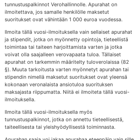
tunnustuspalkinnot Verohallinnolle. Apurahat on
ilmoitettava, jos samalle henkilölle maksetut
suoritukset ovat vähintään 1 000 euroa vuodessa.
Ilmoita tällä vuosi-ilmoituksella vain sellaiset apurahat
ja stipendit, jotka on myönnetty opintoja, tieteellistä
toimintaa tai taiteen harjoittamista varten ja jotka
voivat olla saajalleen verovapaata tuloa. Tällaiset
apurahat on tarkemmin määritelty tuloverolaissa (82
§). Muuta tarkoitusta varten myönnetyt apurahan tai
stipendin nimellä maksetut suoritukset ovat yleensä
kokonaan veronalaista ansiotuloa suorituksen
maksajasta riippumatta. Niitä ei ilmoiteta tällä vuosi-
ilmoituksella.
Ilmoita tällä vuosi-ilmoituksella myös
tunnustuspalkinnot, jotka on annettu tieteellisestä,
taiteellisesta tai yleishyödyllisestä toiminnasta.
Apurahan saaja voi jakaa apurahaa eteenpäin vain sille