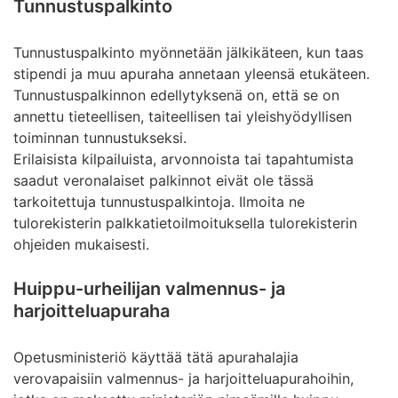
Tunnustuspalkinto
Tunnustuspalkinto myönnetään jälkikäteen, kun taas
stipendi ja muu apuraha annetaan yleensä etukäteen.
Tunnustuspalkinnon edellytyksenä on, että se on
annettu tieteellisen, taiteellisen tai yleishyödyllisen
toiminnan tunnustukseksi.
Erilaisista kilpailuista, arvonnoista tai tapahtumista
saadut veronalaiset palkinnot eivät ole tässä
tarkoitettuja tunnustuspalkintoja. Ilmoita ne
tulorekisterin palkkatietoilmoituksella tulorekisterin
ohjeiden mukaisesti.
Huippu-urheilijan valmennus- ja
harjoitteluapuraha
Opetusministeriö käyttää tätä apurahalajia
verovapaisiin valmennus- ja harjoitteluapurahoihin,