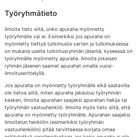
Työryhmätieto
Ilmoita tieto siitä, onko apuraha myönnetty
työryhmälle vai ei. Esimerkiksi jos apuraha on
myönnetty tiettyä tutkimusta varten ja tutkimuksessa
on mukana useita tutkimusryhmän jäseniä, kyseessä on
työryhmälle myönnetty apuraha. Ilmoita jokaisen
ryhmän jäsenen saamat apurahat omalla vuosi-
ilmoituserittelyllä.
Jos apuraha on myönnetty työryhmälle eikä saatavilla
ole tietoa siitä, miten apuraha jakautuu työryhmän
kesken, ilmoita apurahan saajaksi apurahan hakija tai
työryhmän vastuuhenkilö. Ilmoita myös tieto siitä, että
apuraha on myönnetty työryhmälle. Apurahan saajaksi
ilmoitetun henkilön (esimerkiksi työryhmän
vastuuhenkilön) pitää tarvittaessa korjata omaa
esitäytettyä veroilmoitustaan, jos koko apuraha ei ole