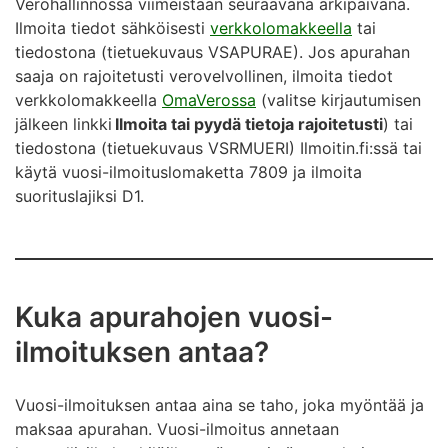
Verohallinnossa viimeistään seuraavana arkipäivänä.
Ilmoita tiedot sähköisesti
verkkolomakkeella
tai
tiedostona (tietuekuvaus VSAPURAE). Jos apurahan
saaja on rajoitetusti verovelvollinen, ilmoita tiedot
verkkolomakkeella
OmaVerossa
(valitse kirjautumisen
jälkeen linkki
Ilmoita tai pyydä tietoja rajoitetusti
) tai
tiedostona (tietuekuvaus VSRMUERI) Ilmoitin.fi:ssä tai
käytä vuosi-ilmoituslomaketta 7809 ja ilmoita
suorituslajiksi D1.
Kuka apurahojen vuosi-
ilmoituksen antaa?
Vuosi-ilmoituksen antaa aina se taho, joka myöntää ja
maksaa apurahan. Vuosi-ilmoitus annetaan