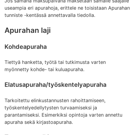
Jos samana maksupäivänä maksetaan samalle saajalle
useampia eri apurahoja, erittele ne toisistaan Apurahan
tunniste -kentässä annettavalla tiedolla.
Apurahan laji
Kohdeapuraha
Tiettyä hanketta, työtä tai tutkimusta varten
myönnetty kohde- tai kuluapuraha.
Elatusapuraha/työskentelyapuraha
Tarkoitettu elinkustannusten rahoittamiseen,
työskentelyedellytysten turvaamiseksi ja
parantamiseksi. Esimerkiksi opintoja varten annettu
apuraha sekä kirjastoapuraha.