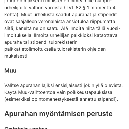
jotka on maksettu ministeriön nimeämille huippu-
urheilijoille valtion varoista (TVL 82 § 1 momentti 4
kohta). Muut urheilusta saadut apurahat ja stipendit
ovat saajalleen veronalaista ansiotuloa riippumatta
siitä, keneltä ne on saatu. Älä ilmoita niitä tällä vuosi-
ilmoituksella. Ilmoita urheilijan palkkioksi katsottava
apuraha tai stipendi tulorekisterin
palkkatietoilmoituksella tulorekisterin ohjeiden
mukaisesti.
Muu
Valitse apurahan lajiksi ensisijaisesti jokin yllä olevista.
Käytä Muu-vaihtoehtoa vain poikkeustapauksissa
(esimerkiksi opintomenestyksestä annettu stipendi).
Apurahan myöntämisen peruste