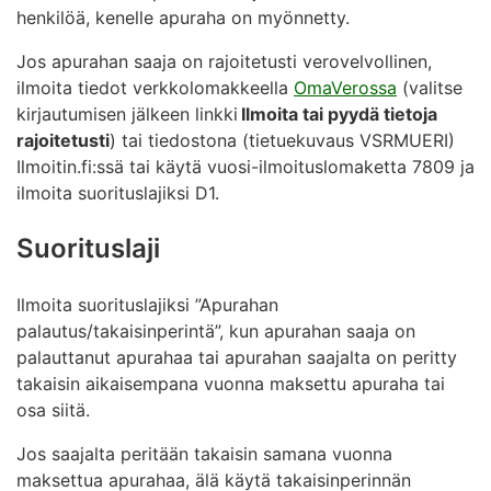
henkilöä, kenelle apuraha on myönnetty.
Jos apurahan saaja on rajoitetusti verovelvollinen,
ilmoita tiedot verkkolomakkeella
OmaVerossa
(valitse
kirjautumisen jälkeen linkki
Ilmoita tai pyydä tietoja
rajoitetusti
) tai tiedostona (tietuekuvaus VSRMUERI)
Ilmoitin.fi:ssä tai käytä vuosi-ilmoituslomaketta 7809 ja
ilmoita suorituslajiksi D1.
Suorituslaji
Ilmoita suorituslajiksi ”Apurahan
palautus/takaisinperintä”, kun apurahan saaja on
palauttanut apurahaa tai apurahan saajalta on peritty
takaisin aikaisempana vuonna maksettu apuraha tai
osa siitä.
Jos saajalta peritään takaisin samana vuonna
maksettua apurahaa, älä käytä takaisinperinnän