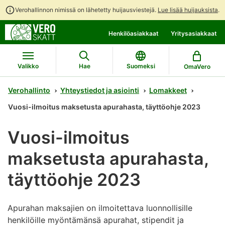
Verohallinnon nimissä on lähetetty huijausviestejä.
Lue lisää huijauksista
.
Siirry
Siirry
Henkilöasiakkaat
Yritysasiakkaat
suoraan
koko
sisältöön
sivuston
hakuun
Valikko
Hae
Suomeksi
OmaVero
Verohallinto
Yhteystiedot ja asiointi
Lomakkeet
Vuosi-ilmoitus maksetusta apurahasta, täyttöohje 2023
Vuosi-ilmoitus
maksetusta apurahasta,
täyttöohje 2023
Apurahan maksajien on ilmoitettava luonnollisille
henkilöille myöntämänsä apurahat, stipendit ja