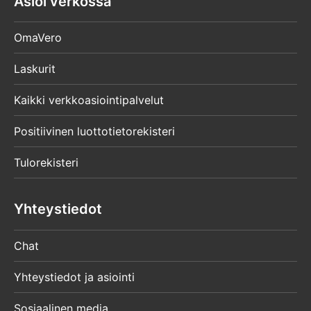
Asioi verkossa
OmaVero
Laskurit
Kaikki verkkoasiointipalvelut
Positiivinen luottotietorekisteri
Tulorekisteri
Yhteystiedot
Chat
Yhteystiedot ja asiointi
Sosiaalinen media