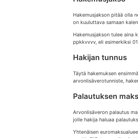
Hakemusjakson pitää olla n
on kuuluttava samaan kalen
Hakemusjakson tulee aina k
ppkkvvvv, eli esimerkiksi 
Hakijan tunnus
Täytä hakemuksen ensimmäise
arvonlisäverotunniste, hake
Palautuksen maks
Arvonlisäveron palautus maks
jolle hakija haluaa palautuk
Yhtenäisen euromaksualueen 