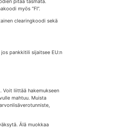
odien pitää täsmätä.
aakoodi myös ”FI”.
htainen clearingkoodi sekä
s pankkitili sijaitsee EU:n
ta. Voit liittää hakemukseen
vulle mahtuu. Muista
 arvonlisäverotunniste,
hyväksytä. Älä muokkaa