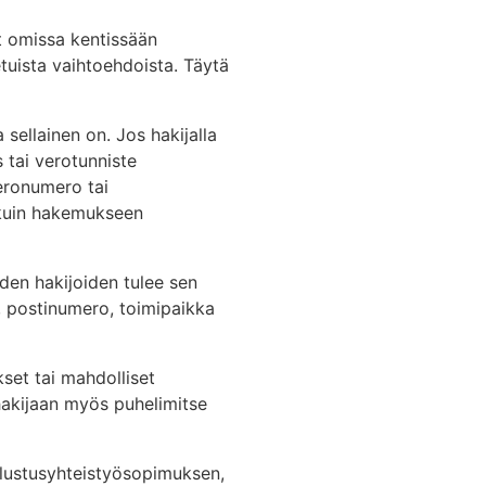
et omissa kentissään
etuista vaihtoehdoista. Täytä
 sellainen on. Jos hakijalla
 tai verotunniste
veronumero tai
a kuin hakemukseen
iden hakijoiden tulee sen
e, postinumero, toimipaikka
kset tai mahdolliset
 hakijaan myös puhelimitse
uolustusyhteistyösopimuksen,