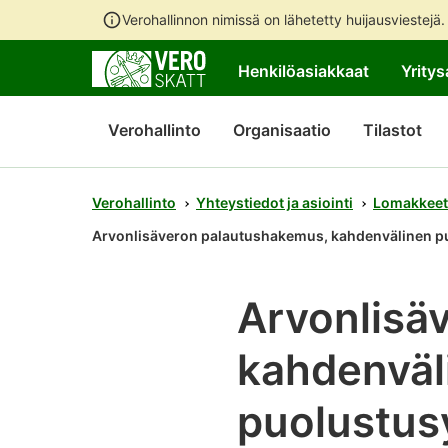
Verohallinnon nimissä on lähetetty huijausviestejä
Henkilöasiakkaat
Yritys
Verohallinto
Organisaatio
Tilastot
Verohallinto
Yhteystiedot ja asiointi
Lomakkeet
Arvonlisäveron palautushakemus, kahdenvälinen pu
Arvonlisä
kahdenväl
puolustus