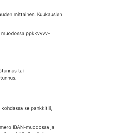
auden mittainen. Kuukausien
kso muodossa ppkkvvvv–
ötunnus tai
 tunnus.
 kohdassa se pankkitili,
inumero IBAN-muodossa ja