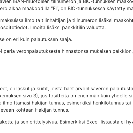
ttavien IBAN-muotoisen tilinumeron ja BIC-tunnuksen maako
mero alkaa maakoodilla ”FI”, on BIC-tunnuksessa käytetty m
aksuissa ilmoita tilinhaltijan ja tilinumeron lisäksi maako
soitetiedot. Ilmoita lisäksi pankkitilin valuutta.
s se on eri kuin palautuksen saaja.
 periä veronpalautuksesta hinnastonsa mukaisen palkkion, jo
eet, eli laskut ja kuitit, joista haet arvonlisäveron palautus
emuksen sivu 3), jos tositteita on enemmän kuin yhdelle si
a ilmoittamasi hakijan tunnus, esimerkiksi henkilötunnus tai
olevaan kohtaan Hakijan tunnus.
ketta ja sen erittelysivua. Esimerkiksi Excel-listausta ei 