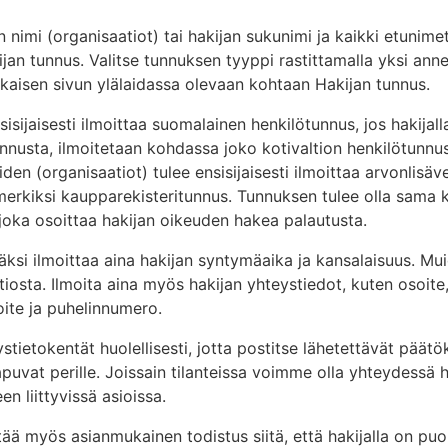
nen nimi (organisaatiot) tai hakijan sukunimi ja kaikki etunim
jan tunnus. Valitse tunnuksen tyyppi rastittamalla yksi ann
aisen sivun ylälaidassa olevaan kohtaan Hakijan tunnus.
isijaisesti ilmoittaa suomalainen henkilötunnus, jos hakijalla
unnusta, ilmoitetaan kohdassa joko kotivaltion henkilötunnus
iden (organisaatiot) tulee ensisijaisesti ilmoittaa arvonlisä
imerkiksi kaupparekisteritunnus. Tunnuksen tulee olla sam
 joka osoittaa hakijan oikeuden hakea palautusta.
äksi ilmoittaa aina hakijan syntymäaika ja kansalaisuus. Mu
altiosta. Ilmoita aina myös hakijan yhteystiedot, kuten osoit
oite ja puhelinnumero.
ystietokentät huolellisesti, jotta postitse lähetettävät päätö
apuvat perille. Joissain tilanteissa voimme olla yhteydessä
n liittyvissä asioissa.
tää myös asianmukainen todistus siitä, että hakijalla on p