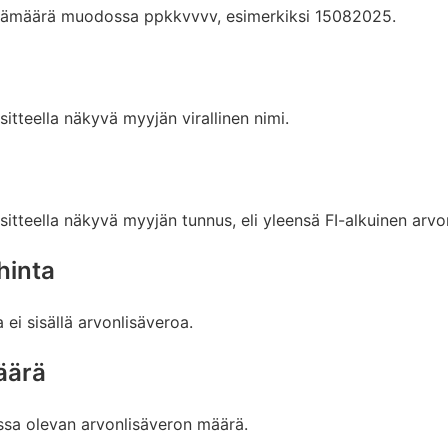
päivämäärä muodossa ppkkvvvv, esimerkiksi 15082025.
ositteella näkyvä myyjän virallinen nimi.
tositteella näkyvä myyjän tunnus, eli yleensä FI-alkuinen ar
hinta
 ei sisällä arvonlisäveroa.
äärä
essa olevan arvonlisäveron määrä.