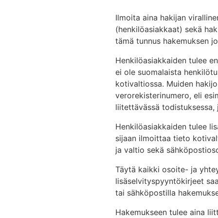
Ilmoita aina hakijan viralli
(henkilöasiakkaat) sekä haki
tämä tunnus hakemuksen jok
Henkilöasiakkaiden tulee ens
ei ole suomalaista henkilöt
kotivaltiossa. Muiden hakijo
verorekisterinumero, eli es
liitettävässä todistuksessa,
Henkilöasiakkaiden tulee lis
sijaan ilmoittaa tieto kotiv
ja valtio sekä sähköpostios
Täytä kaikki osoite- ja yhte
lisäselvityspyyntökirjeet sa
tai sähköpostilla hakemuksee
Hakemukseen tulee aina liit