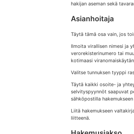
hakijan aseman sekä tavaran
Asianhoitaja
Täytä tämä osa vain, jos toi
Ilmoita virallisen nimesi ja
verorekisterinumero tai muu 
kotimaasi viranomaiskäytän
Valitse tunnuksen tyyppi ras
Täytä kaikki osoite- ja yhte
selvityspyynnöt saapuvat pe
sähköpostilla hakemukseen li
Liitä hakemukseen valtakirja
liitteenä.
Hakemusjakso