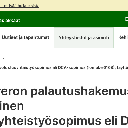
.
Lue lisää huijauksista
.
Siirry
Siirry
asiakkaat
suoraan
koko
sisältöön
sivuston
hakuun
Uutiset ja tapahtumat
Kehi
Yhteystiedot ja asiointi
olustusyhteistyösopimus eli DCA-sopimus (lomake 6169), täytt
veron palautushakemu
inen
yhteistyösopimus eli 