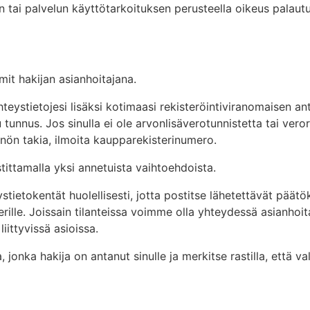
 tai palvelun käyttötarkoituksen perusteella oikeus palaut
mit hakijan asianhoitajana.
 yhteystietojesi lisäksi kotimaasi rekisteröintiviranomaisen
tunnus. Jos sinulla ei ole arvonlisäverotunnistetta tai ver
nön takia, ilmoita kaupparekisterinumero.
tittamalla yksi annetuista vaihtoehdoista.
ystietokentät huolellisesti, jotta postitse lähetettävät päätö
rille. Joissain tilanteissa voimme olla yhteydessä asianhoi
ittyvissä asioissa.
, jonka hakija on antanut sinulle ja merkitse rastilla, että 