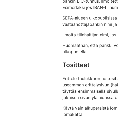
pankin BIC-tunnus. Ilmoite
Esimerkiksi jos IBAN-tilinu
SEPA-alueen ulkopuolisissa m
vastaanottajapankin nimi ja o
Ilmoita tilinhaltijan nimi, jo
Huomaathan, että pankki voi
ulkopuolella.
Tositteet
Erittele taulukkoon ne tositt
useamman erittelysivun (hak
täyttää ensimmäisellä sivull
jokaisen sivun ylälaidassa 
Käytä vain alkuperäistä loma
lomaketta.