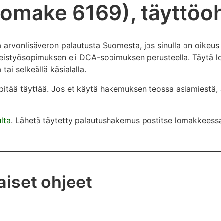
lomake 6169), täyttöo
a arvonlisäveron palautusta Suomesta, jos sinulla on oikeu
eistyösopimuksen eli DCA-sopimuksen perusteella. Täytä l
tai selkeällä käsialalla.
itää täyttää. Jos et käytä hakemuksen teossa asiamiestä, 
lta
. Lähetä täytetty palautushakemus postitse lomakkeess
aiset ohjeet