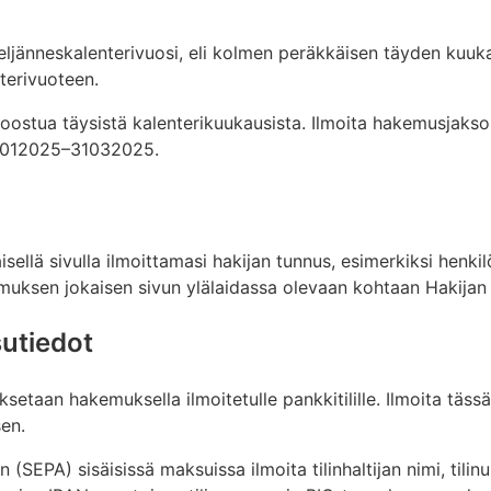
eljänneskalenterivuosi, eli kolmen peräkkäisen täyden kuuk
terivuoteen.
oostua täysistä kalenterikuukausista. Ilmoita hakemusja
01012025–31032025.
llä sivulla ilmoittamasi hakijan tunnus, esimerkiksi henkil
muksen jokaisen sivun ylälaidassa olevaan kohtaan Hakijan
utiedot
etaan hakemuksella ilmoitetulle pankkitilille. Ilmoita tässä
sen.
(SEPA) sisäisissä maksuissa ilmoita tilinhaltijan nimi, til