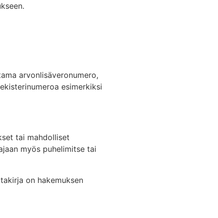
ukseen.
 antama arvonlisäveronumero,
orekisterinumeroa esimerkiksi
kset tai mahdolliset
tajaan myös puhelimitse tai
valtakirja on hakemuksen