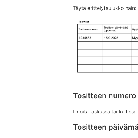
Täytä erittelytaulukko näin:
Tositteen numero
Ilmoita laskussa tai kuitiss
Tositteen päiväm