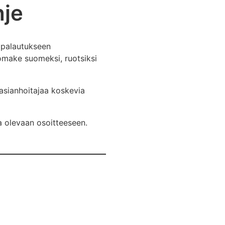
hje
s palautukseen
omake suomeksi, ruotsiksi
asianhoitajaa koskevia
a olevaan osoitteeseen.