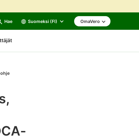
Hae
Suomeksi (FI)
OmaVero
ttäjät
öohje
s,
DCA-