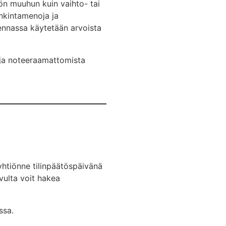
iön muuhun kuin vaihto- tai
nkintamenoja ja
kennassa käytetään arvoista
a ja noteeraamattomista
htiönne tilinpäätöspäivänä
ivulta voit hakea
ssa.