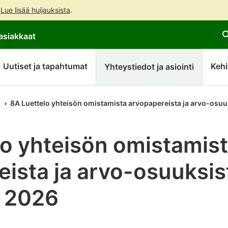
.
Lue lisää huijauksista
.
Siirry
Siirry
asiakkaat
suoraan
koko
sisältöön
sivuston
hakuun
Uutiset ja tapahtumat
Kehi
Yhteystiedot ja asiointi
8A Luettelo yhteisön omistamista arvopapereista ja arvo-osuu
lo yhteisön omistamis
ista ja arvo-osuuksis
e 2026