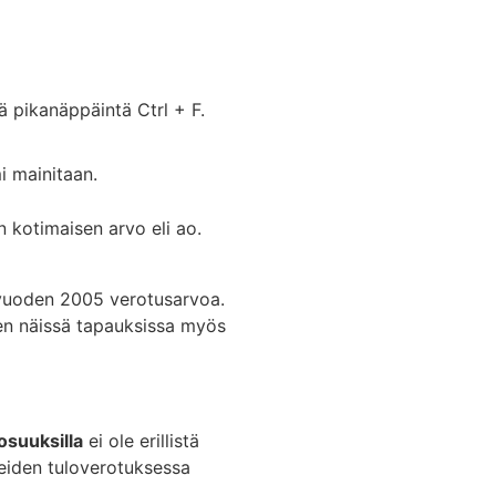
ä pikanäppäintä Ctrl + F.
mi mainitaan.
n kotimaisen arvo eli ao.
vuoden 2005 verotusarvoa.
joten näissä tapauksissa myös
osuuksilla
ei ole erillistä
eiden tuloverotuksessa