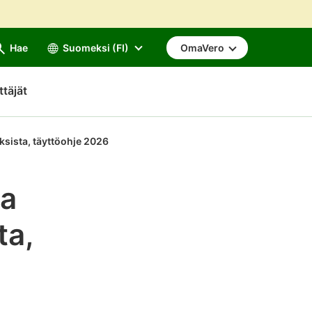
Hae
Suomeksi (FI)
OmaVero
ttäjät
ksista, täyttöohje 2026
ta
ta,