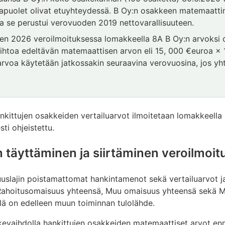
sapuolet olivat etuyhteydessä. B Oy:n osakkeen matemaatt
 ja se perustui verovuoden 2019 nettovarallisuuteen.
en 2026 veroilmoituksessa lomakkeella 8A B Oy:n arvoksi
ihtoa edeltävän matemaattisen arvon eli 15, 000 €euroa ×
arvoa käytetään jatkossakin seuraavina verovuosina, jos yh
kittujen osakkeiden vertailuarvot ilmoitetaan lomakkeella
sti ohjeistettu.
 täyttäminen ja siirtäminen veroilmoit
slajin poistamattomat hankintamenot sekä vertailuarvot ja 
ahoitusomaisuus yhteensä, Muu omaisuus yhteensä sekä Muu
llä on edelleen muun toiminnan tulolähde.
evaihdolla hankittujen osakkeiden matemaattiset arvot en