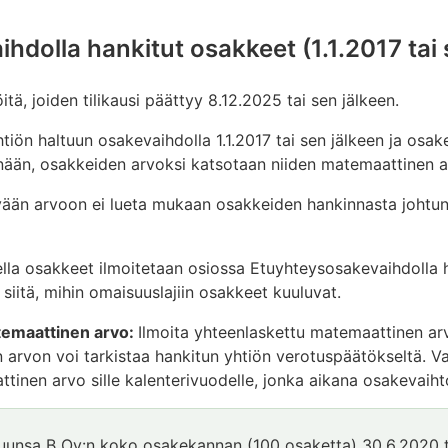
hdolla hankitut osakkeet (1.1.2017 tai 
tä, joiden tilikausi päättyy 8.12.2025 tai sen jälkeen.
htiön haltuun osakevaihdolla 1.1.2017 tai sen jälkeen ja os
nään, osakkeiden arvoksi katsotaan niiden matemaattinen 
än arvoon ei lueta mukaan osakkeiden hankinnasta johtun
a osakkeet ilmoitetaan osiossa Etuyhteysosakevaihdolla ha
a siitä, mihin omaisuuslajiin osakkeet kuuluvat.
temaattinen arvo:
Ilmoita yhteenlaskettu matemaattinen a
 arvon voi tarkistaa hankitun yhtiön verotuspäätökseltä. Va
tinen arvo sille kalenterivuodelle, jonka aikana osakevaiht
uunsa B Oy:n koko osakekannan (100 osaketta) 30.6.2020 t