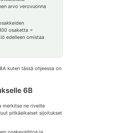
inen arvo verovuonna
 osakkeiden
 100 osaketta =
tiö edelleen omistaa
 8A kuten tässä ohjeessa on
ukselle 6B
merkitse ne riveille
t pitkäaikaiset sijoitukset
nen osakevaihtoa ja