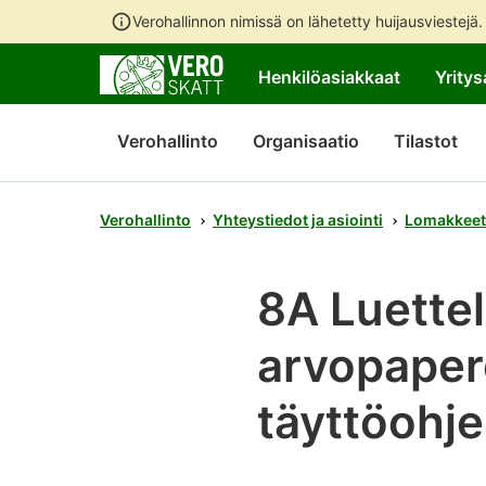
Verohallinnon nimissä on lähetetty huijausviestejä
Henkilöasiakkaat
Yritys
Verohallinto
Organisaatio
Tilastot
Verohallinto
Yhteystiedot ja asiointi
Lomakkeet
8A Luette
arvopapere
täyttöohj