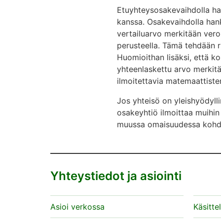
Etuyhteysosakevaihdolla ha
kanssa. Osakevaihdolla han
vertailuarvo merkitään veroi
perusteella. Tämä tehdään ri
Huomioithan lisäksi, että 
yhteenlaskettu arvo merkitä
ilmoitettavia matemaattist
Jos yhteisö on yleishyödyll
osakeyhtiö ilmoittaa muihin
muussa omaisuudessa kohd
Yhteystiedot ja asiointi
Asioi verkossa
Käsitte