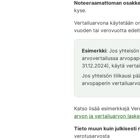
Noteeraamattoman osakkee
kyse.
Vertailuarvona käytetään om
vuoden tai verovuotta edel
Esimerkki
Esimerkki:
Jos yhteisön 
alkaa
arvovertailussa arvopape
31.12.2024), käytä vert
Jos yhteisön tilikausi p
arvopaperin vertailuarv
Esimerkki
päättyy
Katso lisää esimerkkejä Ver
arvon ja vertailuarvon lask
Tieto muun kuin julkisest
verotusarvosta