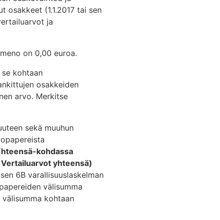
t osakkeet (1.1.2017 tai sen
ertailuarvot ja
tameno on 0,00 euroa.
 se kohtaan
nkittujen osakkeiden
nen arvo. Merkitse
isuuteen sekä muuhun
rvopapereista
Yhteensä-kohdassa
 Vertailuarvot yhteensä)
ksen 6B varallisuuslaskelman
opapereiden välisumma
n välisumma kohtaan