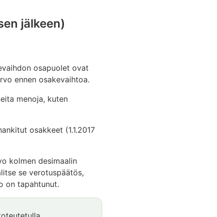
sen jälkeen)
akevaihdon osapuolet ovat
arvo ennen osakevaihtoa.
eita menoja, kuten
nkitut osakkeet (1.1.2017
rvo kolmen desimaalin
litse se verotuspäätös,
o on tapahtunut.
oteutetulla