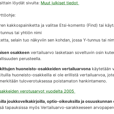
ittain löydät sivulta:
Muut julkiset tiedot
yttöohje:
ren kakkospainiketta ja valitse Etsi-komento (Find) tai käyt
-tunnus tai yhtiön nimi
etta, selain tuo näkyviin sen kohdan, jossa Y-tunnus tai ni
isen osakkeen
vertailuarvo lasketaan soveltuvin osin kute
llisuuden perusteella.
kittujen huoneisto-osakkeiden vertailuarvona
käytetään 
ituilla huoneisto-osakkeilla ei ole erillistä vertailuarvoa, 
 merkitään tuloverotuksessa poistamaton hankintameno.
öosakkeiden verotusarvot vuodelta 2005
la joukkovelkakirjoilla, optio-oikeuksilla ja osuuskunnan 
issä tapauksissa myös Vertailuarvo-sarakkeeseen arvopaper
.