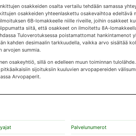
nkittujen osakkeiden osalta vertailu tehdään samassa yht
kittujen osakkeiden yhteenlaskettu osakevaihtoa edeltävä 
lmoituksen 6B-lomakkeelle niille riveille, joihin osakkeet k
ippumatta siitä, että osakkeet on ilmoitettu 8A-lomakkeella
kohdassa Tuloverotuksessa poistamattomat hankintamenot y
än kahden desimaalin tarkkuudella, vaikka arvo sisältää kol
en arvojen summia.
inen osakeyhtiö, sillä on edelleen muun toiminnan tulolähde.
 pitkäaikaisiin sijoituksiin kuuluvien arvopapereiden välis
assa Arvopaperit.
lyajat
Palvelunumerot