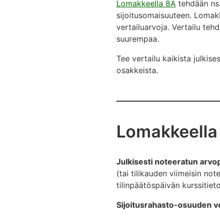
Lomakkeella 8A
tehdään ns.
sijoitusomaisuuteen. Lomak
vertailuarvoja. Vertailu te
suurempaa.
Tee vertailu kaikista julkis
osakkeista.
Lomakkeella 
Julkisesti noteeratun arvo
(tai tilikauden viimeisin not
tilinpäätöspäivän kurssitiet
Sijoitusrahasto-osuuden ve