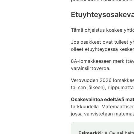
Etuyhteysosakevai
Tämä ohjeistus koskee yhtiöi
Jos osakkeet ovat tulleet y
olleet etuyhteydessä keske
8A-lomakkeeseen merkittävä
varainsiirtoveroa.
Verovuoden 2026 lomakkeell
tai sen jälkeen), riippumatt
Osakevaihtoa edeltävä ma
tarkkuudella. Matemaattisen
jossa vahvistetaan matemaat
Esimerkki
Esimerkki:
A Oy sai halt