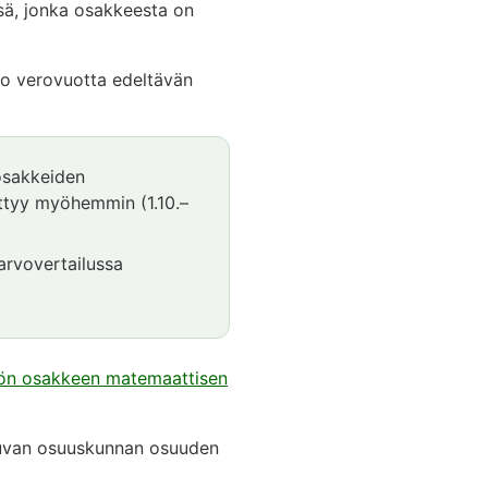
sä, jonka osakkeesta on
ko verovuotta edeltävän
 osakkeiden
ättyy myöhemmin (1.10.–
arvovertailussa
iön osakkeen matemaattisen
luvan osuuskunnan osuuden