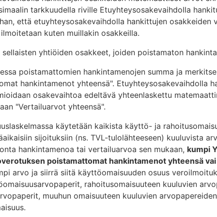
aalin tarkkuudella riville Etuyhteysosakevaihdolla hankitu
han, että etuyhteysosakevaihdolla hankittujen osakkeiden v
ilmoitetaan kuten muillakin osakkeilla.
 sellaisten yhtiöiden osakkeet, joiden poistamaton hankin
sessa poistamattomien hankintamenojen summa ja merkitse
omat hankintamenot yhteensä". Etuyhteysosakevaihdolla ha
ioidaan osakevaihtoa edeltävä yhteenlaskettu matemaatti
aan "Vertailuarvot yhteensä".
suuslaskelmassa käytetään kaikista käyttö- ja rahoitusoma
aikaisiin sijoituksiin (ns. TVL-tulolähteeseen) kuuluvista a
onta hankintamenoa tai vertailuarvoa sen mukaan,
kumpi 
uloverotuksen poistamattomat hankintamenot yhteensä vai
empi arvo ja siirrä siitä käyttöomaisuuden osuus veroilmoitu
öomaisuusarvopaperit, rahoitusomaisuuteen kuuluvien arv
rvopaperit, muuhun omaisuuteen kuuluvien arvopapereide
maisuus.