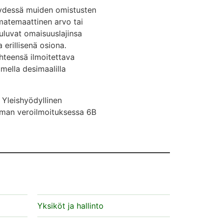
eydessä muiden omistusten
matemaattinen arvo tai
uuluvat omaisuuslajinsa
 erillisenä osiona.
hteensä ilmoitettava
mella desimaalilla
 Yleishyödyllinen
umman veroilmoituksessa 6B
Yksiköt ja hallinto