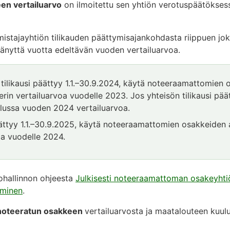
n vertailuarvo
on ilmoitettu sen yhtiön verotuspäätökses
istajayhtiön tilikauden päättymisajankohdasta riippuen jo
tänyttä vuotta edeltävän vuoden vertailuarvoa.
tilikausi päättyy 1.1.–30.9.2024, käytä noteeraamattomien
rin vertailuarvoa vuodelle 2023. Jos yhteisön tilikausi pä
ailussa vuoden 2024 vertailuarvoa.
äättyy 1.1.–30.9.2025, käytä noteeraamattomien osakkeiden 
oa vuodelle 2024.
ohallinnon ohjeesta
Julkisesti noteeraamattoman osakeyht
eminen
.
i noteeratun osakkeen
vertailuarvosta ja maatalouteen kuu