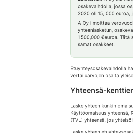
alkaa
osakevaihdolla, jossa o
2020 oli 15, 000 euroa,
A Oy ilmoittaa verovuod
yhteenlasketun, osakeva
1 500,000 €euroa. Tätä 
samat osakkeet.
Esimerkki
päättyy
Etuyhteysosakevaihdolla han
vertailuarvojen osalta yleise
Yhteensä-kenttien
Laske yhteen kunkin omaisuu
Käyttöomaisuus yhteensä, R
(TVL) yhteensä, jos yhteisö
Laske yhteen etuyhteysosak