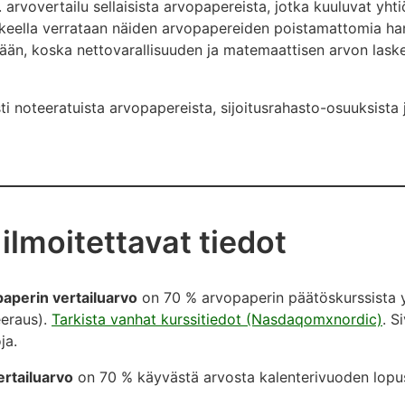
 arvovertailu sellaisista arvopapereista, jotka kuuluvat yht
keella verrataan näiden arvopapereiden poistamattomia ha
hdään, koska nettovarallisuuden ja matemaattisen arvon las
esti noteeratuista arvopapereista, sijoitusrahasto-osuuksist
ilmoitettavat tiedot
paperin vertailuarvo
on 70 % arvopaperin päätöskurssista y
eeraus).
Tarkista vanhat kurssitiedot (Nasdaqomxnordic)
. S
oja.
rtailuarvo
on 70 % käyvästä arvosta kalenterivuoden lopu