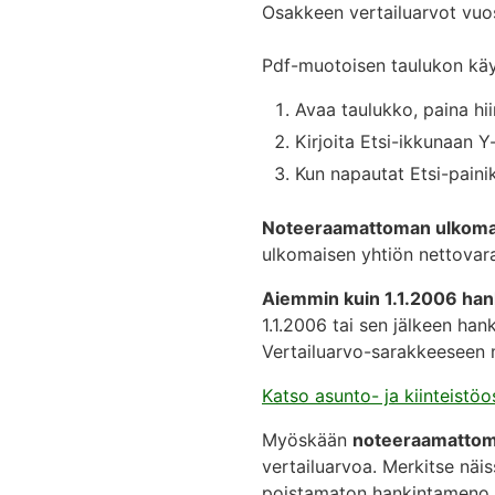
Osakkeen vertailuarvot vuos
Pdf-muotoisen taulukon kä
Avaa taulukko, paina hii
Kirjoita Etsi-ikkunaan Y
Kun napautat Etsi-painik
Noteeraamattoman ulkoma
ulkomaisen yhtiön nettovara
Aiemmin kuin 1.1.2006 han
1.1.2006 tai sen jälkeen hank
Vertailuarvo-sarakkeeseen
Katso asunto- ja kiinteist
Myöskään
noteeraamattomil
vertailuarvoa. Merkitse nä
poistamaton hankintameno