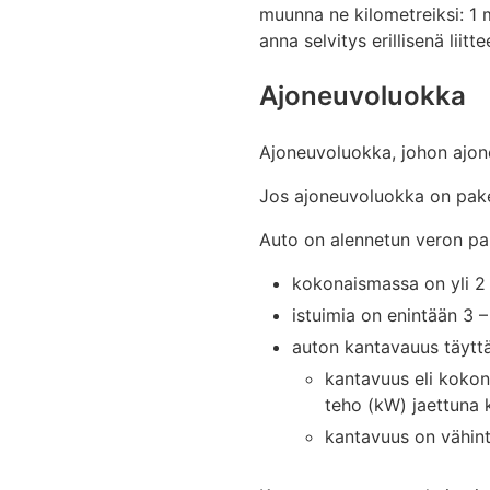
muunna ne kilometreiksi: 1 m
anna selvitys erillisenä liitte
Ajoneuvoluokka
Ajoneuvoluokka, johon ajon
Jos ajoneuvoluokka on pake
Auto on alennetun veron pak
kokonaismassa on yli 2
istuimia on enintään 3 – 
auton kantavauus täyt
kantavuus eli kokon
teho (kW) jaettuna 
kantavuus on vähint