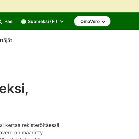
Hae
Suomeksi (FI)
OmaVero
ttäjät
eksi,
i kertaa rekisteröitäessä
tovero on määrätty