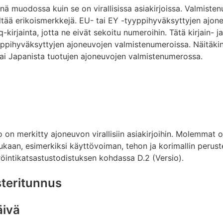
nä muodossa kuin se on virallisissa asiakirjoissa. Valmiste
sältää erikoismerkkejä. EU- tai EY -tyyppihyväksyttyjen ajo
q-kirjainta, jotta ne eivät sekoitu numeroihin. Tätä kirjain- ja
ppihyväksyttyjen ajoneuvojen valmistenumeroissa. Näitäkin
tai Japanista tuotujen ajoneuvojen valmistenumerossa.
o on merkitty ajoneuvon virallisiin asiakirjoihin. Molemmat
kaan, esimerkiksi käyttövoiman, tehon ja korimallin peruste
röintikatsastustodistuksen kohdassa D.2 (Versio).
teritunnus
äivä