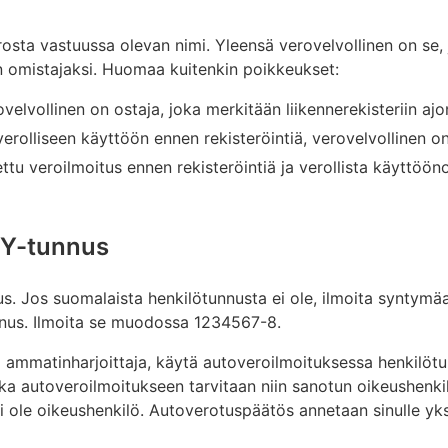
rosta vastuussa olevan nimi. Yleensä verovelvollinen on se,
on omistajaksi. Huomaa kuitenkin poikkeukset:
lvollinen on ostaja, joka merkitään liikennerekisteriin ajon
erolliseen käyttöön ennen rekisteröintiä, verovelvollinen o
tu veroilmoitus ennen rekisteröintiä ja verollista käyttöön
 Y-tunnus
us. Jos suomalaista henkilötunnusta ei ole, ilmoita syntymäa
unnus. Ilmoita se muodossa 1234567-8.
i ammatinharjoittaja, käytä autoveroilmoituksessa henkilötu
ka autoveroilmoitukseen tarvitaan niin sanotun oikeushenkil
i ole oikeushenkilö. Autoverotuspäätös annetaan sinulle yks