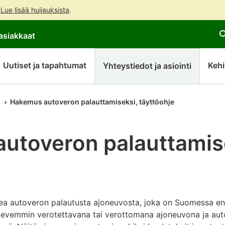
.
Lue lisää huijauksista
.
Siirry
Siirry
asiakkaat
suoraan
koko
sisältöön
sivuston
hakuun
Uutiset ja tapahtumat
Kehi
Yhteystiedot ja asiointi
Hakemus autoveron palauttamiseksi, täyttöohje
utoveron palauttamis
ea autoveron palautusta ajoneuvosta, joka on Suomessa ens
n lievemmin verotettavana tai verottomana ajoneuvona ja au