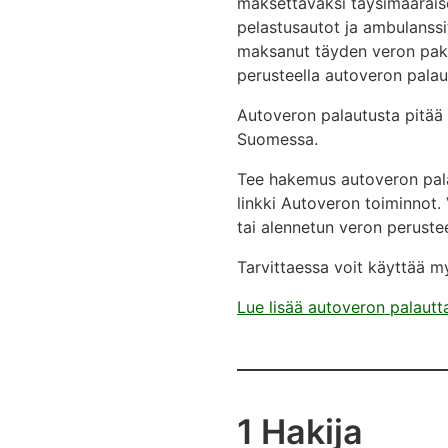
maksettavaksi täysimääräise
pelastusautot ja ambulanssi
maksanut täyden veron paket
perusteella autoveron palau
Autoveron palautusta pitää 
Suomessa.
Tee hakemus autoveron palau
linkki Autoveron toiminnot.
tai alennetun veron perustee
Tarvittaessa voit käyttää 
Lue lisää autoveron palautt
1 Hakija