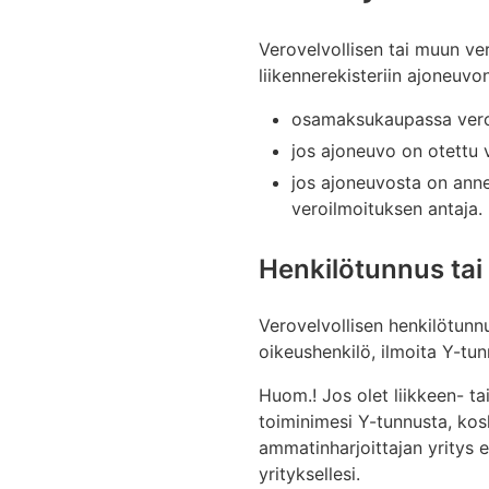
Verovelvollisen tai muun ve
liikennerekisteriin ajoneuv
osamaksukaupassa verove
jos ajoneuvo on otettu v
jos ajoneuvosta on annet
veroilmoituksen antaja.
Henkilötunnus tai
Verovelvollisen henkilötunn
oikeushenkilö, ilmoita Y-t
Huom.! Jos olet liikkeen- ta
toiminimesi Y-tunnusta, kos
ammatinharjoittajan yritys e
yrityksellesi.