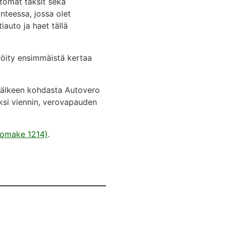
ttömät taksit sekä
nteessa, jossa olet
auto ja haet tällä
röity ensimmäistä kertaa
 jälkeen kohdasta Autovero
ksi viennin, verovapauden
lomake 1214)
.