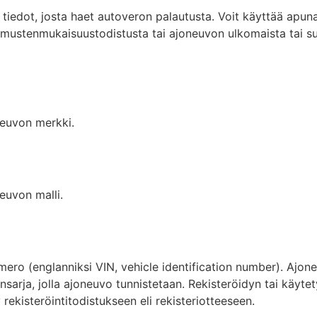
tiedot, josta haet autoveron palautusta. Voit käyttää apuna
atimustenmukaisuustodistusta tai ajoneuvon ulkomaista tai s
neuvon merkki.
euvon malli.
ero (englanniksi VIN, vehicle identification number). Ajo
ainsarja, jolla ajoneuvo tunnistetaan. Rekisteröidyn tai käyt
ekisteröintitodistukseen eli rekisteriotteeseen.