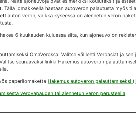
nä. Näitä ajoneuvoja ovat esimerkiksi koulutaksit ja estee
t. Tällä lomakkeella haetaan autoveron palautusta myös tila
tiauton veron, vaikka kyseessä on alennetun veron paketti
tusta.
hakea 6 kuukauden kuluessa siitä, kun ajoneuvo on rekiste
ttamiseksi OmaVerossa. Valitse välilehti Veroasiat ja sen
 Valitse seuraavaksi linkki Hakemus autoveron palauttamise
lla.
myös paperilomaketta
Hakemus autoveron palauttamiseksi (
amisesta verovapauden tai alennetun veron perusteella
.