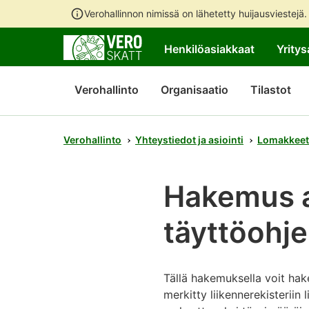
Verohallinnon nimissä on lähetetty huijausviestejä
Henkilöasiakkaat
Yritys
Verohallinto
Organisaatio
Tilastot
Verohallinto
Yhteystiedot ja asiointi
Lomakkeet
Hakemus a
täyttöohje
Tällä hakemuksella voit hak
merkitty liikennerekisterii