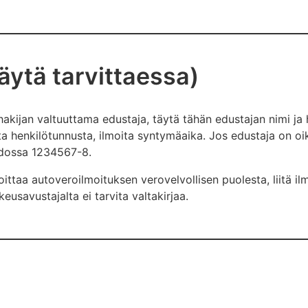
äytä tarvittaessa)
hakijan valtuuttama edustaja, täytä tähän edustajan nimi ja
ta henkilötunnusta, ilmoita syntymäaika. Jos edustaja on oi
dossa 1234567-8.
oittaa autoveroilmoituksen verovelvollisen puolesta, liitä il
ikeusavustajalta ei tarvita valtakirjaa.