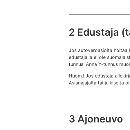
2 Edustaja (t
Jos autoveroasioita hoitaa 
edustajalla ei ole suomalais
tunnus. Anna Y-tunnus muo
Huom.! Jos edustaja allekirj
Asianajajalta tai julkiselta o
3 Ajoneuvo