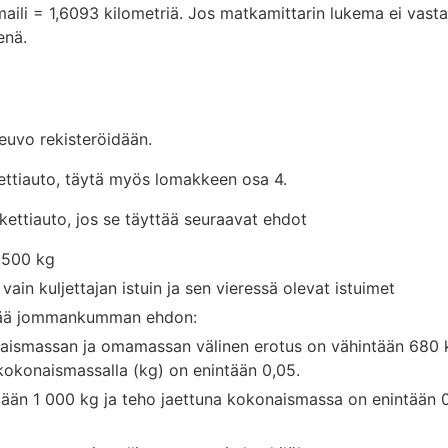
aili = 1,6093 kilometriä. Jos matkamittarin lukema ei vastaa
enä.
euvo rekisteröidään.
ttiauto, täytä myös lomakkeen osa 4.
ettiauto, jos se täyttää seuraavat ehdot
 500 kg
vain kuljettajan istuin ja sen vieressä olevat istuimet
tää jommankumman ehdon:
aismassan ja omamassan välinen erotus on vähintään 680 kg
kokonaismassalla (kg) on enintään 0,05.
ään 1 000 kg ja teho jaettuna kokonaismassa on enintään 0