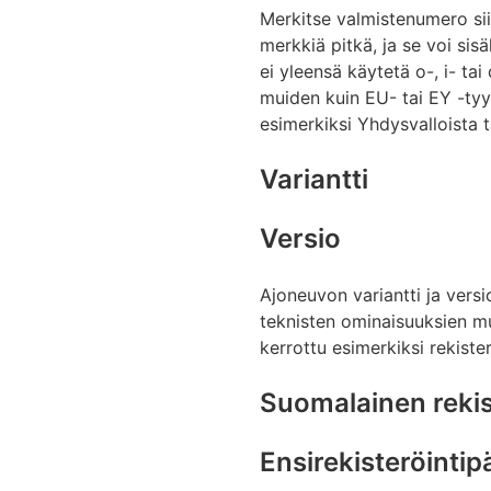
Merkitse valmistenumero sii
merkkiä pitkä, ja se voi si
ei yleensä käytetä o-, i- tai 
muiden kuin EU- tai EY -tyy
esimerkiksi Yhdysvalloista 
Variantti
Versio
Ajoneuvon variantti ja versi
teknisten ominaisuuksien mu
kerrottu esimerkiksi rekiste
Suomalainen rekis
Ensirekisteröintip