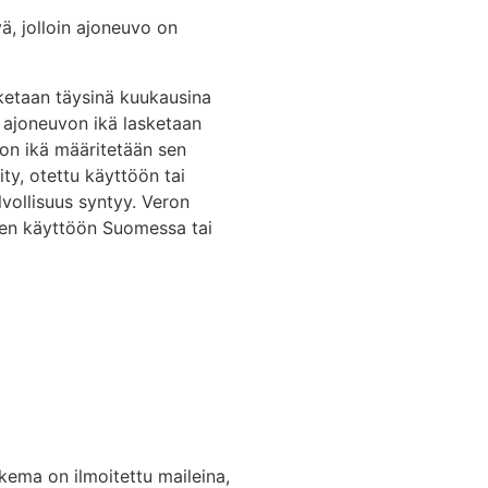
ä, jolloin ajoneuvo on
sketaan täysinä kuukausina
, ajoneuvon ikä lasketaan
on ikä määritetään sen
y, otettu käyttöön tai
lvollisuus syntyy. Veron
seen käyttöön Suomessa tai
kema on ilmoitettu maileina,