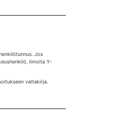
 henkilötunnus. Jos
keushenkilö, ilmoita Y-
moitukseen valtakirja.