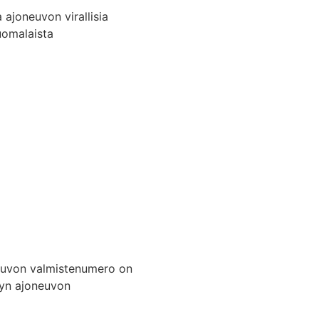
 ajoneuvon virallisia
uomalaista
neuvon valmistenumero on
etyn ajoneuvon