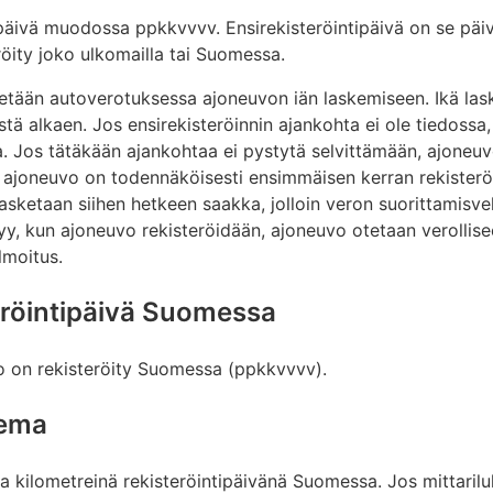
päivä muodossa ppkkvvvv. Ensirekisteröintipäivä on se päiv
öity joko ulkomailla tai Suomessa.
tetään autoverotuksessa ajoneuvon iän laskemiseen. Ikä la
tä alkaen. Jos ensirekisteröinnin ajankohta ei ole tiedossa
. Jos tätäkään ajankohtaa ei pystytä selvittämään, ajoneuv
ajoneuvo on todennäköisesti ensimmäisen kerran rekisteröit
asketaan siihen hetkeen saakka, jolloin veron suorittamisve
tyy, kun ajoneuvo rekisteröidään, ajoneuvo otetaan verolli
lmoitus.
eröintipäivä Suomessa
vo on rekisteröity Suomessa (ppkkvvvv).
kema
a kilometreinä rekisteröintipäivänä Suomessa. Jos mittarilu