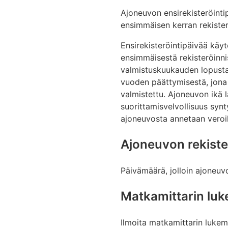
Ajoneuvon ensirekisteröinti
ensimmäisen kerran rekister
Ensirekisteröintipäivää käy
ensimmäisestä rekisteröinnis
valmistuskuukauden lopusta
vuoden päättymisestä, jona 
valmistettu. Ajoneuvon ikä l
suorittamisvelvollisuus syn
ajoneuvosta annetaan veroi
Ajoneuvon rekist
Päivämäärä, jolloin ajoneu
Matkamittarin lu
Ilmoita matkamittarin lukem