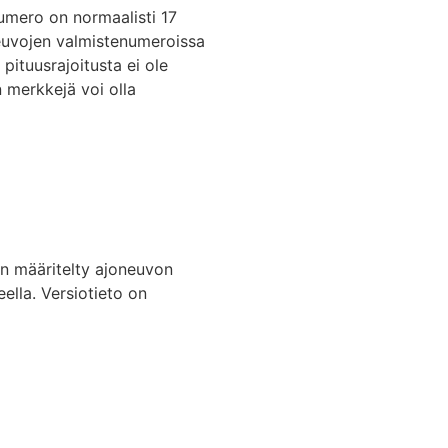
numero on normaalisti 17
neuvojen valmistenumeroissa
 pituusrajoitusta ei ole
 merkkejä voi olla
 on määritelty ajoneuvon
ella. Versiotieto on