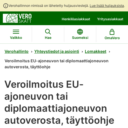
Verohallinnon nimissä on lähetetty huijausviestejä.
Lue lisää huijauksista
.
Siirry
Siirry
Henkilöasiakkaat
Yritysasiakkaat
suoraan
koko
sisältöön
sivuston
hakuun
Valikko
Hae
Suomeksi
OmaVero
Verohallinto
Yhteystiedot ja asiointi
Lomakkeet
Veroilmoitus EU-ajoneuvon tai diplomaattiajoneuvon
autoverosta, täyttöohje
Veroilmoitus EU-
ajoneuvon tai
diplomaattiajoneuvon
autoverosta, täyttöohje