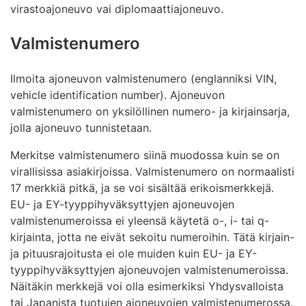
virastoajoneuvo vai diplomaattiajoneuvo.
Valmistenumero
Ilmoita ajoneuvon valmistenumero (englanniksi VIN,
vehicle identification number). Ajoneuvon
valmistenumero on yksilöllinen numero- ja kirjainsarja,
jolla ajoneuvo tunnistetaan.
Merkitse valmistenumero siinä muodossa kuin se on
virallisissa asiakirjoissa. Valmistenumero on normaalisti
17 merkkiä pitkä, ja se voi sisältää erikoismerkkejä.
EU- ja EY-tyyppihyväksyttyjen ajoneuvojen
valmistenumeroissa ei yleensä käytetä o-, i- tai q-
kirjainta, jotta ne eivät sekoitu numeroihin. Tätä kirjain-
ja pituusrajoitusta ei ole muiden kuin EU- ja EY-
tyyppihyväksyttyjen ajoneuvojen valmistenumeroissa.
Näitäkin merkkejä voi olla esimerkiksi Yhdysvalloista
tai Japanista tuotujen ajoneuvojen valmistenumerossa.