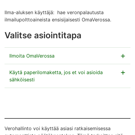
Ilma-aluksen käyttäjä: hae veronpalautusta
ilmailupolttoaineista ensisijaisesti OmaVerossa.
Valitse asiointitapa
Ilmoita OmaVerossa
Käytä paperilomaketta, jos et voi asioida
Siirry OmaVeroon
sähköisesti
Lataa lomake
Veronpalautushakemus ilmailupolttoaineista
(pdf, 698 kt)
Verohallinto voi käyttää asiasi ratkaisemisessa