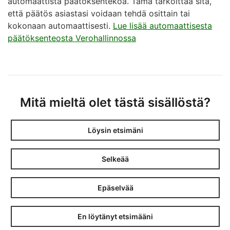
automaattista päätöksentekoa. Tämä tarkoittaa sitä,
että päätös asiastasi voidaan tehdä osittain tai
kokonaan automaattisesti.
Lue lisää automaattisesta
päätöksenteosta Verohallinnossa
Täyttöohje
Veronpalautushakemus ilmaliikenteen
polttoaineista, täyttöohje
Mitä mieltä olet tästä sisällöstä?
Löysin etsimäni
Selkeää
Epäselvää
En löytänyt etsimääni