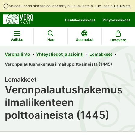
Verohallinnon nimissä on lähetetty huijausviestejä.
Lue lisää huijauksista
.
Siirry
Siirry
Henkilöasiakkaat
Yritysasiakkaat
suoraan
koko
sisältöön
sivuston
hakuun
Valikko
Hae
Suomeksi
OmaVero
Verohallinto
Yhteystiedot ja asiointi
Lomakkeet
Veronpalautushakemus ilmailupolttoaineista (1445)
Lomakkeet
Veronpalautushakemus
ilmaliikenteen
polttoaineista (1445)