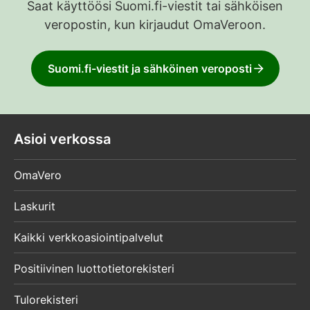
Saat käyttöösi Suomi.fi-viestit tai sähköisen
veropostin, kun kirjaudut OmaVeroon.
Suomi.fi-viestit ja sähköinen veroposti
Asioi verkossa
OmaVero
Laskurit
Kaikki verkkoasiointipalvelut
Positiivinen luottotietorekisteri
Tulorekisteri