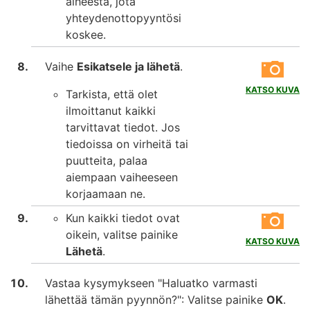
aiheesta, jota
yhteydenottopyyntösi
koskee.
Vaihe
Esikatsele ja lähetä
.
KATSO KUVA
Tarkista, että olet
ilmoittanut kaikki
tarvittavat tiedot. Jos
tiedoissa on virheitä tai
puutteita, palaa
aiempaan vaiheeseen
korjaamaan ne.
Kun kaikki tiedot ovat
oikein, valitse painike
KATSO KUVA
Lähetä
.
Vastaa kysymykseen "Haluatko varmasti
lähettää tämän pyynnön?": Valitse painike
OK
.