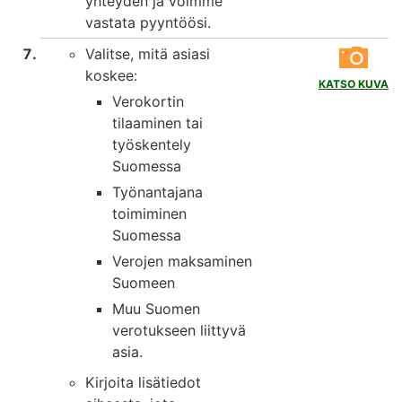
yhteyden ja voimme
vastata pyyntöösi.
Valitse, mitä asiasi
koskee:
KATSO KUVA
Verokortin
tilaaminen tai
työskentely
Suomessa
Työnantajana
toimiminen
Suomessa
Verojen maksaminen
Suomeen
Muu Suomen
verotukseen liittyvä
asia.
Kirjoita lisätiedot