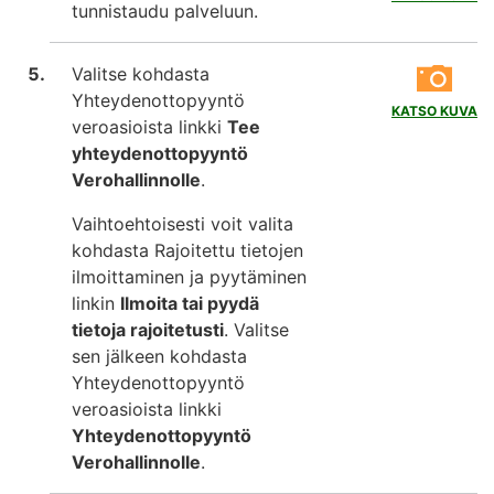
tunnistaudu palveluun.
Valitse kohdasta
Yhteydenottopyyntö
KATSO KUVA
veroasioista linkki
Tee
yhteydenottopyyntö
Verohallinnolle
.
Vaihtoehtoisesti voit valita
kohdasta Rajoitettu tietojen
ilmoittaminen ja pyytäminen
linkin
Ilmoita tai pyydä
tietoja rajoitetusti
. Valitse
sen jälkeen kohdasta
Yhteydenottopyyntö
veroasioista linkki
Yhteydenottopyyntö
Verohallinnolle
.