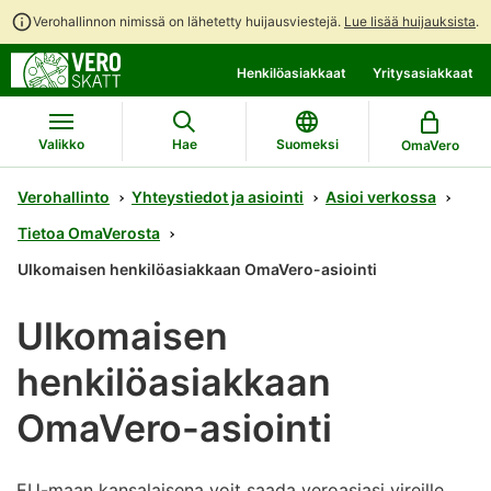
Verohallinnon nimissä on lähetetty huijausviestejä.
Lue lisää huijauksista
.
Siirry
Siirry
Avaa
Henkilöasiakkaat
Yritysasiakkaat
suoraan
koko
chattibotin
sisältöön
sivuston
keskustelu
hakuun
Valikko
Hae
Suomeksi
OmaVero
Verohallinto
Yhteystiedot ja asiointi
Asioi verkossa
Tietoa OmaVerosta
Ulkomaisen henkilöasiakkaan OmaVero-asiointi
Ulkomaisen
henkilöasiakkaan
OmaVero-asiointi
EU-maan kansalaisena voit saada veroasiasi vireille