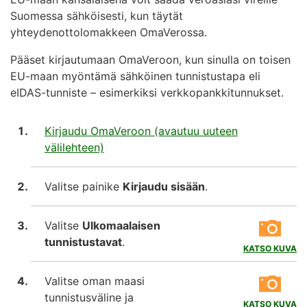
Suomessa sähköisesti, kun täytät
yhteydenottolomakkeen OmaVerossa.
Pääset kirjautumaan OmaVeroon, kun sinulla on toisen
EU-maan myöntämä sähköinen tunnistustapa eli
eIDAS-tunniste – esimerkiksi verkkopankkitunnukset.
Kirjaudu OmaVeroon (avautuu uuteen
välilehteen)
Valitse painike
Kirjaudu sisään
.
Valitse
Ulkomaalaisen
tunnistustavat
.
KATSO KUVA
Valitse oman maasi
tunnistusväline ja
KATSO KUVA