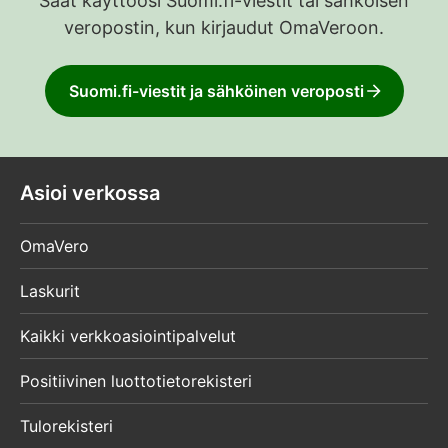
Saat käyttöösi Suomi.fi-viestit tai sähköisen
veropostin, kun kirjaudut OmaVeroon.
Suomi.fi-viestit ja sähköinen veroposti
Asioi verkossa
OmaVero
Laskurit
Kaikki verkkoasiointipalvelut
Positiivinen luottotietorekisteri
Tulorekisteri