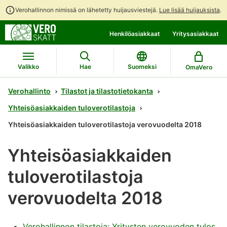
Verohallinnon nimissä on lähetetty huijausviestejä.
Lue lisää huijauksista
.
Siirry
Siirry
Henkilöasiakkaat
Yritysasiakkaat
suoraan
koko
sisältöön
sivuston
hakuun
Valikko
Hae
Suomeksi
OmaVero
Verohallinto
Tilastot ja tilastotietokanta
Yhteisöasiakkaiden tuloverotilastoja
Yhteisöasiakkaiden tuloverotilastoja verovuodelta 2018
Yhteisöasiakkaiden
tuloverotilastoja
verovuodelta 2018
Verohallinnon tilastoja: Yritysten verovuoden tulos