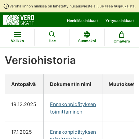
Verohallinnon nimissä on lähetetty huijausviestejä.
Lue lisää huijauksista
.
Siirry
Siirry
Henkilöasiakkaat
Yritysasiakkaat
suoraan
koko
sisältöön
sivuston
hakuun
Valikko
Hae
Suomeksi
OmaVero
Versiohistoria
Antopäivä
Dokumentin nimi
Muutokset
19.12.2025
Ennakonpidätyksen
toimittaminen
17.1.2025
Ennakonpidätyksen