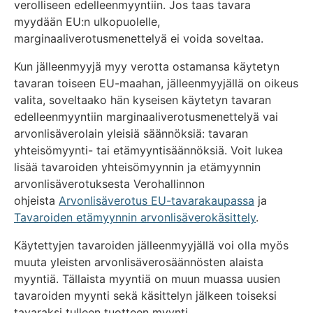
verolliseen edelleenmyyntiin. Jos taas tavara
myydään EU:n ulkopuolelle,
marginaaliverotusmenettelyä ei voida soveltaa.
Kun jälleenmyyjä myy verotta ostamansa käytetyn
tavaran toiseen EU-maahan, jälleenmyyjällä on oikeus
valita, soveltaako hän kyseisen käytetyn tavaran
edelleenmyyntiin marginaaliverotusmenettelyä vai
arvonlisäverolain yleisiä säännöksiä: tavaran
yhteisömyynti- tai etämyyntisäännöksiä. Voit lukea
lisää tavaroiden yhteisömyynnin ja etämyynnin
arvonlisäverotuksesta Verohallinnon
ohjeista
Arvonlisäverotus EU-tavarakaupassa
ja
Tavaroiden etämyynnin arvonlisäverokäsittely
.
Käytettyjen tavaroiden jälleenmyyjällä voi olla myös
muuta yleisten arvonlisäverosäännösten alaista
myyntiä. Tällaista myyntiä on muun muassa uusien
tavaroiden myynti sekä käsittelyn jälkeen toiseksi
tavaraksi tulleen tuotteen myynti.