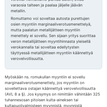
varaosia talteen ja paalaa jäljelle jäävän
metallin.
Romuttamo voi soveltaa autosta purettujen
osien myyntiin marginaaliverotusmenettelyä,
mutta paalatun metallijätteen myyntiin
menettely ei sovellu. Sen sijaan yritys suorittaa
veron metallijätteen myyntihinnasta yleisellä
verokannalla tai soveltaa edellytysten
täyttyessä metallijätteen myyntiin käännettyä
verovelvollisuutta.
Huomio
osio
Myöskään ns. romukullan myyntiin ei sovellu
päättyy
marginaaliverotusmenettely, jos myyntiin on
sovellettava ostajan käännettyä verovelvollisuutta
(AVL 8 a §). Jos kysymys on nimittäin vähintään 325
tuhannesosan pitoisen kulta-aineksen tai
kultapuolivalmisteen myynnistä, myynnistä