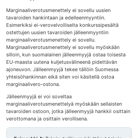
Marginaaliverotusmenettely ei sovellu uusien
tavaroiden hankintaan ja edelleenmyyntiin.
Esimerkiksi ei-verovelvolliselta konkurssipesältä
ostettujen uusien tavaroiden jälleenmyyntiin
marginaaliverotusmenettely ei sovellu.
Marginaaliverotusmenettely ei sovellu myöskään
silloin, kun suomalainen jälleenmyyjä ostaa toisesta
EU-maasta uutena kuljetusvälineenä pidettävän
ajoneuvon. Jälleenmyyjä tekee tällöin Suomessa
yhteisöhankinnan eikä siten voi käsitellä ostoa
marginaalivero-ostona.
Jälleenmyyjä ei voi soveltaa
marginaaliverotusmenettelyä myöskään sellaisten
tavaroiden ostoon, jotka jälleenmyyjä hankkii osittain
verottomana ja osittain verollisena.