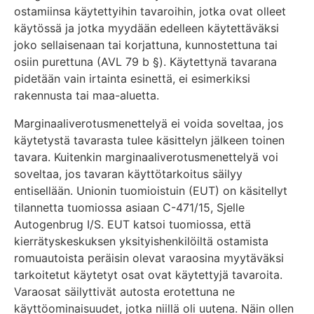
ostamiinsa käytettyihin tavaroihin, jotka ovat olleet
käytössä ja jotka myydään edelleen käytettäväksi
joko sellaisenaan tai korjattuna, kunnostettuna tai
osiin purettuna (AVL 79 b §). Käytettynä tavarana
pidetään vain irtainta esinettä, ei esimerkiksi
rakennusta tai maa-aluetta.
Marginaaliverotusmenettelyä ei voida soveltaa, jos
käytetystä tavarasta tulee käsittelyn jälkeen toinen
tavara. Kuitenkin marginaaliverotusmenettelyä voi
soveltaa, jos tavaran käyttötarkoitus säilyy
entisellään. Unionin tuomioistuin (EUT) on käsitellyt
tilannetta tuomiossa asiaan C-471/15, Sjelle
Autogenbrug I/S. EUT katsoi tuomiossa, että
kierrätyskeskuksen yksityishenkilöiltä ostamista
romuautoista peräisin olevat varaosina myytäväksi
tarkoitetut käytetyt osat ovat käytettyjä tavaroita.
Varaosat säilyttivät autosta erotettuna ne
käyttöominaisuudet, jotka niillä oli uutena. Näin ollen