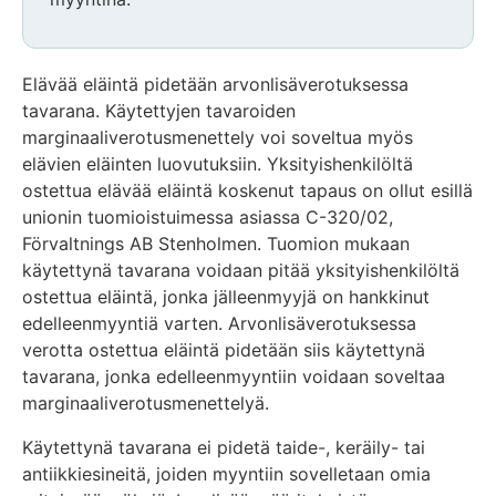
Huomio
osio
Elävää eläintä pidetään arvonlisäverotuksessa
päättyy
tavarana. Käytettyjen tavaroiden
marginaaliverotusmenettely voi soveltua myös
elävien eläinten luovutuksiin. Yksityishenkilöltä
ostettua elävää eläintä koskenut tapaus on ollut esillä
unionin tuomioistuimessa asiassa C-320/02,
Förvaltnings AB Stenholmen. Tuomion mukaan
käytettynä tavarana voidaan pitää yksityishenkilöltä
ostettua eläintä, jonka jälleenmyyjä on hankkinut
edelleenmyyntiä varten. Arvonlisäverotuksessa
verotta ostettua eläintä pidetään siis käytettynä
tavarana, jonka edelleenmyyntiin voidaan soveltaa
marginaaliverotusmenettelyä.
Käytettynä tavarana ei pidetä taide-, keräily- tai
antiikkiesineitä, joiden myyntiin sovelletaan omia