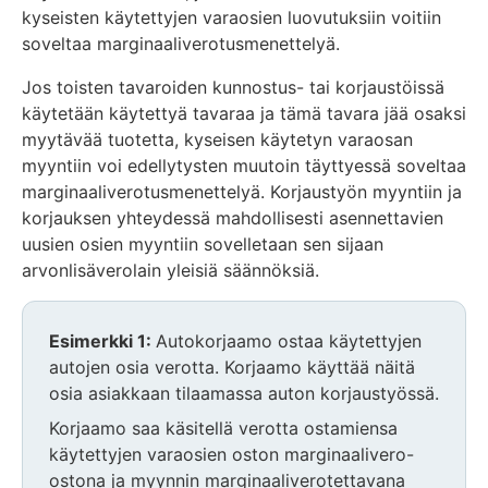
kyseisten käytettyjen varaosien luovutuksiin voitiin
soveltaa marginaaliverotusmenettelyä.
Jos toisten tavaroiden kunnostus- tai korjaustöissä
käytetään käytettyä tavaraa ja tämä tavara jää osaksi
myytävää tuotetta, kyseisen käytetyn varaosan
myyntiin voi edellytysten muutoin täyttyessä soveltaa
marginaaliverotusmenettelyä. Korjaustyön myyntiin ja
korjauksen yhteydessä mahdollisesti asennettavien
uusien osien myyntiin sovelletaan sen sijaan
arvonlisäverolain yleisiä säännöksiä.
Huomio
Esimerkki 1:
Autokorjaamo ostaa käytettyjen
osio
autojen osia verotta. Korjaamo käyttää näitä
alkaa
osia asiakkaan tilaamassa auton korjaustyössä.
Korjaamo saa käsitellä verotta ostamiensa
käytettyjen varaosien oston marginaalivero-
ostona ja myynnin marginaaliverotettavana