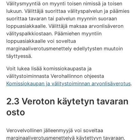
Välitysmyyntiä on myynti toisen nimissä ja toisen
lukuun. Välittäjä suorittaa välityspalvelun ja päämies
suorittaa tavaran tai palvelun myynnin suoraan
loppuasiakkaalle. Välittäjä maksaa arvonlisäveron
välityspalkkiostaan. Päämiehen myyntiin
loppuasiakkaalle voi soveltua
marginaaliverotusmenettely edellytysten muutoin
täyttyessä.
Voit lukea lisää komissiokaupasta ja
välitystoiminnasta Verohallinnon ohjeesta
Komissiokaupan ja välitystoiminnan arvonlisäverotus
.
2.3 Veroton käytetyn tavaran
osto
Verovelvollinen jälleenmyyjä voi soveltaa
marginaaliverotusmenettelyä käytettyyn tavaraan,