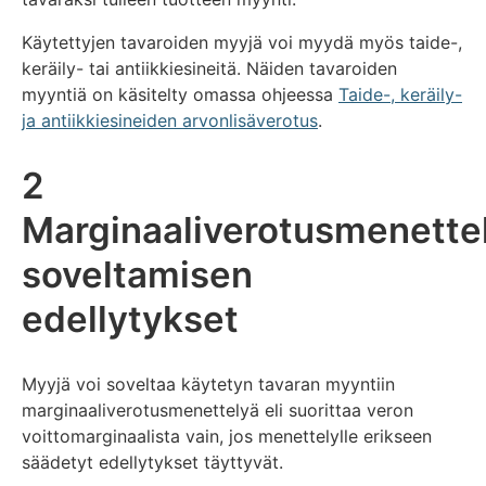
Käytettyjen tavaroiden myyjä voi myydä myös taide-,
keräily- tai antiikkiesineitä. Näiden tavaroiden
myyntiä on käsitelty omassa ohjeessa
Taide-, keräily-
ja antiikkiesineiden arvonlisäverotus
.
2
Marginaaliverotusmenette
soveltamisen
edellytykset
Myyjä voi soveltaa käytetyn tavaran myyntiin
marginaaliverotusmenettelyä eli suorittaa veron
voittomarginaalista vain, jos menettelylle erikseen
säädetyt edellytykset täyttyvät.