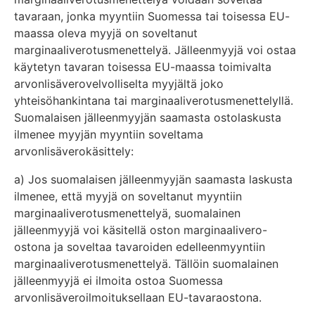
tavaraan, jonka myyntiin Suomessa tai toisessa EU-
maassa oleva myyjä on soveltanut
marginaaliverotusmenettelyä. Jälleenmyyjä voi ostaa
käytetyn tavaran toisessa EU-maassa toimivalta
arvonlisäverovelvolliselta myyjältä joko
yhteisöhankintana tai marginaaliverotusmenettelyllä.
Suomalaisen jälleenmyyjän saamasta ostolaskusta
ilmenee myyjän myyntiin soveltama
arvonlisäverokäsittely:
a) Jos suomalaisen jälleenmyyjän saamasta laskusta
ilmenee, että myyjä on soveltanut myyntiin
marginaaliverotusmenettelyä, suomalainen
jälleenmyyjä voi käsitellä oston marginaalivero-
ostona ja soveltaa tavaroiden edelleenmyyntiin
marginaaliverotusmenettelyä. Tällöin suomalainen
jälleenmyyjä ei ilmoita ostoa Suomessa
arvonlisäveroilmoituksellaan EU-tavaraostona.