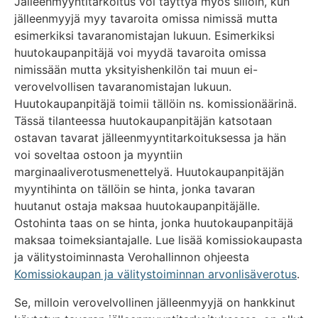
Jälleenmyyntitarkoitus voi täyttyä myös silloin, kun
jälleenmyyjä myy tavaroita omissa nimissä mutta
esimerkiksi tavaranomistajan lukuun. Esimerkiksi
huutokaupanpitäjä voi myydä tavaroita omissa
nimissään mutta yksityishenkilön tai muun ei-
verovelvollisen tavaranomistajan lukuun.
Huutokaupanpitäjä toimii tällöin ns. komissionäärinä.
Tässä tilanteessa huutokaupanpitäjän katsotaan
ostavan tavarat jälleenmyyntitarkoituksessa ja hän
voi soveltaa ostoon ja myyntiin
marginaaliverotusmenettelyä. Huutokaupanpitäjän
myyntihinta on tällöin se hinta, jonka tavaran
huutanut ostaja maksaa huutokaupanpitäjälle.
Ostohinta taas on se hinta, jonka huutokaupanpitäjä
maksaa toimeksiantajalle. Lue lisää komissiokaupasta
ja välitystoiminnasta Verohallinnon ohjeesta
Komissiokaupan ja välitystoiminnan arvonlisäverotus
.
Se, milloin verovelvollinen jälleenmyyjä on hankkinut