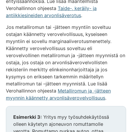
erityissäännöksiä. Lue lisää määritelmistä
Verohallinnon ohjeesta
Taide-, keräily- ja
antiikkiesineiden arvonlisäverotus
.
Jos metalliromun tai -jätteen myyntiin soveltuu
ostajan käännetty verovelvollisuus, kyseiseen
myyntiin ei sovellu marginaaliverotusmenettely.
Käännetty verovelvollisuus soveltuu eli
verovelvollinen metalliromun ja -jätteen myynnistä on
ostaja, jos ostaja on arvonlisäverovelvollisten
rekisteriin merkitty elinkeinonharjoittaja ja jos
kysymys on erikseen tarkemmin määritellyn
metalliromun tai –jätteen myynnistä. Lue lisää
Verohallinnon ohjeesta
Metalliromun ja -jätteen
myynnin käännetty arvonlisäverovelvollisuus
.
Huomio
Esimerkki 3:
Yritys myy työsuhdekäytössä
osio
olleen käytetyn ajoneuvon romuttamolle
alkaa
verotta. Romuttamo purkaa auton, ottaa