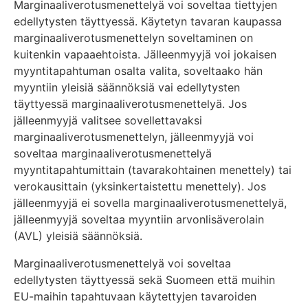
Marginaaliverotusmenettelyä voi soveltaa tiettyjen
edellytysten täyttyessä. Käytetyn tavaran kaupassa
marginaaliverotusmenettelyn soveltaminen on
kuitenkin vapaaehtoista. Jälleenmyyjä voi jokaisen
myyntitapahtuman osalta valita, soveltaako hän
myyntiin yleisiä säännöksiä vai edellytysten
täyttyessä marginaaliverotusmenettelyä. Jos
jälleenmyyjä valitsee sovellettavaksi
marginaaliverotusmenettelyn, jälleenmyyjä voi
soveltaa marginaaliverotusmenettelyä
myyntitapahtumittain (tavarakohtainen menettely) tai
verokausittain (yksinkertaistettu menettely). Jos
jälleenmyyjä ei sovella marginaaliverotusmenettelyä,
jälleenmyyjä soveltaa myyntiin arvonlisäverolain
(AVL) yleisiä säännöksiä.
Marginaaliverotusmenettelyä voi soveltaa
edellytysten täyttyessä sekä Suomeen että muihin
EU-maihin tapahtuvaan käytettyjen tavaroiden