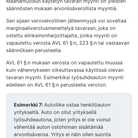
Maahantuodun käytetyn tavaran myynti on yleisten
säännösten mukaan arvonlisäverollista myyntiä.
Sen sijaan verovelvollinen jälleenmyyjä voi soveltaa
marginaaliverotusmenettelyä tavaraan, joka on
ostettu elinkeinonharjoittajalta, jonka myynti on
vapautettu verosta AVL 61 §:n, 223 §:n tai vastaavan
säännöksen perusteella.
AVL 61 §:n mukaan verosta on vapautettu muussa
kuin vähennykseen oikeuttavassa käytössä olevan
tavaran myynti. Esimerkiksi työsuhdeauton myynti
edelleen on AVL 61 §:n perusteella veroton.
Huomio
Esimerkki 7:
Autoliike ostaa henkilöauton
osio
yritykseltä. Auto on ollut yrityksellä
alkaa
työsuhdeautona, joten yritys ei ole voinut
vähentää auton ostohinnan sisältämää
arvonlisäveroa. Yritys ei näin ollen suorita