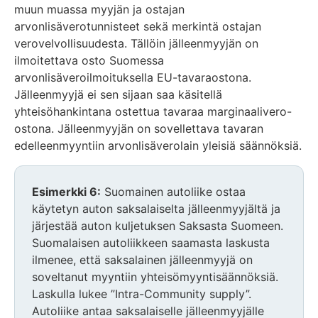
muun muassa myyjän ja ostajan
arvonlisäverotunnisteet sekä merkintä ostajan
verovelvollisuudesta. Tällöin jälleenmyyjän on
ilmoitettava osto Suomessa
arvonlisäveroilmoituksella EU-tavaraostona.
Jälleenmyyjä ei sen sijaan saa käsitellä
yhteisöhankintana ostettua tavaraa marginaalivero-
ostona. Jälleenmyyjän on sovellettava tavaran
edelleenmyyntiin arvonlisäverolain yleisiä säännöksiä.
Huomio
Esimerkki 6:
Suomainen autoliike ostaa
osio
käytetyn auton saksalaiselta jälleenmyyjältä ja
alkaa
järjestää auton kuljetuksen Saksasta Suomeen.
Suomalaisen autoliikkeen saamasta laskusta
ilmenee, että saksalainen jälleenmyyjä on
soveltanut myyntiin yhteisömyyntisäännöksiä.
Laskulla lukee ”Intra-Community supply”.
Autoliike antaa saksalaiselle jälleenmyyjälle