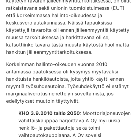
käytetyn tavaran jälleenmyyntitarkoituksessa, on ollut
ratkaistavana sekä unionin tuomioistuimessa (EUT)
että korkeimmassa hallinto-oikeudessa ja
keskusverolautakunnassa. Näissä tapauksissa
käytettyjä tavaroita oli ennen jälleenmyyntiä käytetty
muussa tarkoituksessa ja harkittavana oli se,
katsottiinko tavara tästä muusta käytöstä huolimatta
hankitun jälleenmyyntitarkoituksessa.
Korkeimman hallinto-oikeuden vuonna 2010
antamassa päätöksessä oli kysymys myytäväksi
hankituista henkilöautoista, joita yhtiö käytti ennen
myyntiä työsuhdeautoina. Työsuhdekäyttö ei estänyt
marginaaliverotusmenettelyn soveltamista, jos
edellytykset muutoin täyttyivät.
KHO 3.9.2010 taltio 2050
: Moottoriajoneuvojen
vähittäiskauppaa harjoittava A Oy myi uusia
henkilö- ja pakettiautoja sekä toimi
vaihtoautokauppiaana. A Oy sovelsi