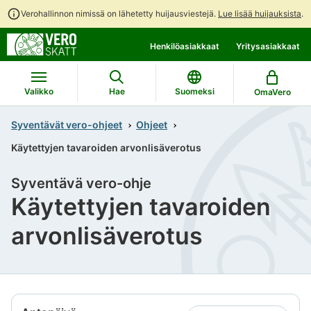
Verohallinnon nimissä on lähetetty huijausviestejä.
Lue lisää huijauksista
.
Siirry
Siirry
Henkilöasiakkaat
Yritysasiakkaat
suoraan
koko
sisältöön
sivuston
hakuun
Valikko
Hae
Suomeksi
OmaVero
Syventävät vero-ohjeet
Ohjeet
Käytettyjen tavaroiden arvonlisäverotus
Syventävä vero-ohje
Käytettyjen tavaroiden
arvonlisäverotus