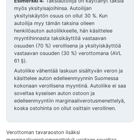
Huomio
Esimerkki 4:
Taksiautoilija on käyttänyt taksia
osio
myös yksityisajoihinsa. Autoilijan
alkaa
yksityiskäytön osuus on ollut 30 %. Kun
autoilija myy tämän taksina olleen
henkilöauton autoliikkeelle, hän käsittelee
myyntihinnasta taksikäyttöä vastaavan
osuuden (70 %) verollisena ja yksityiskäyttöä
vastaavan osuuden (30 %) verottomana (AVL
61 §).
Autoliike vähentää laskuun sisältyvän veron ja
käsittelee auton edelleenmyynnin Suomessa
kokonaan verollisena myyntinä. Autoliike ei saa
soveltaa kyseisen auton ostoon ja
edelleenmyyntiin marginaaliverotusmenettelyä,
koska ostohinta on ollut osittain verollinen.
Huomio
osio
Verottoman tavaraoston lisäksi
päättyy
marginaaliverotusmenettelyä voidaan soveltaa