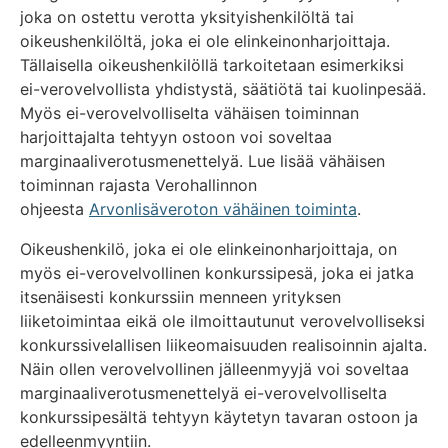
joka on ostettu verotta yksityishenkilöltä tai
oikeushenkilöltä, joka ei ole elinkeinonharjoittaja.
Tällaisella oikeushenkilöllä tarkoitetaan esimerkiksi
ei-verovelvollista yhdistystä, säätiötä tai kuolinpesää.
Myös ei-verovelvolliselta vähäisen toiminnan
harjoittajalta tehtyyn ostoon voi soveltaa
marginaaliverotusmenettelyä. Lue lisää vähäisen
toiminnan rajasta Verohallinnon
ohjeesta
Arvonlisäveroton vähäinen toiminta
.
Oikeushenkilö, joka ei ole elinkeinonharjoittaja, on
myös ei-verovelvollinen konkurssipesä, joka ei jatka
itsenäisesti konkurssiin menneen yrityksen
liiketoimintaa eikä ole ilmoittautunut verovelvolliseksi
konkurssivelallisen liikeomaisuuden realisoinnin ajalta.
Näin ollen verovelvollinen jälleenmyyjä voi soveltaa
marginaaliverotusmenettelyä ei-verovelvolliselta
konkurssipesältä tehtyyn käytetyn tavaran ostoon ja
edelleenmyyntiin.