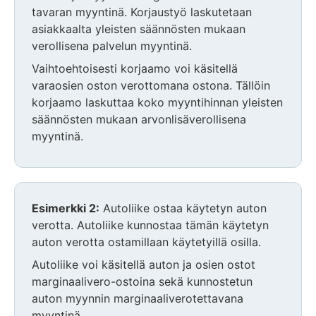
tavaran myyntinä. Korjaustyö laskutetaan
asiakkaalta yleisten säännösten mukaan
verollisena palvelun myyntinä.
Vaihtoehtoisesti korjaamo voi käsitellä
varaosien oston verottomana ostona. Tällöin
korjaamo laskuttaa koko myyntihinnan yleisten
säännösten mukaan arvonlisäverollisena
myyntinä.
Huomio
osio
päättyy
Huomio
Esimerkki 2:
Autoliike ostaa käytetyn auton
osio
verotta. Autoliike kunnostaa tämän käytetyn
alkaa
auton verotta ostamillaan käytetyillä osilla.
Autoliike voi käsitellä auton ja osien ostot
marginaalivero-ostoina sekä kunnostetun
auton myynnin marginaaliverotettavana
myyntinä.