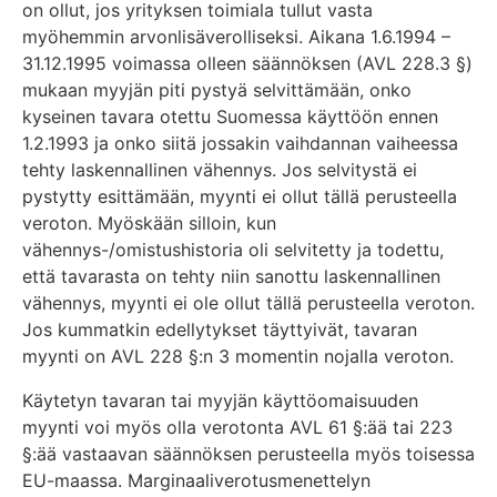
on ollut, jos yrityksen toimiala tullut vasta
myöhemmin arvonlisäverolliseksi. Aikana 1.6.1994 –
31.12.1995 voimassa olleen säännöksen (AVL 228.3 §)
mukaan myyjän piti pystyä selvittämään, onko
kyseinen tavara otettu Suomessa käyttöön ennen
1.2.1993 ja onko siitä jossakin vaihdannan vaiheessa
tehty laskennallinen vähennys. Jos selvitystä ei
pystytty esittämään, myynti ei ollut tällä perusteella
veroton. Myöskään silloin, kun
vähennys-/omistushistoria oli selvitetty ja todettu,
että tavarasta on tehty niin sanottu laskennallinen
vähennys, myynti ei ole ollut tällä perusteella veroton.
Jos kummatkin edellytykset täyttyivät, tavaran
myynti on AVL 228 §:n 3 momentin nojalla veroton.
Käytetyn tavaran tai myyjän käyttöomaisuuden
myynti voi myös olla verotonta AVL 61 §:ää tai 223
§:ää vastaavan säännöksen perusteella myös toisessa
EU-maassa. Marginaaliverotusmenettelyn