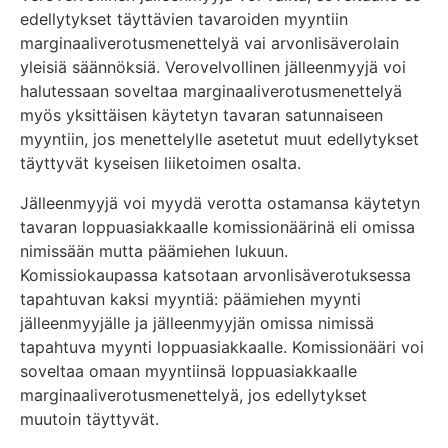
edellytykset täyttävien tavaroiden myyntiin
marginaaliverotusmenettelyä vai arvonlisäverolain
yleisiä säännöksiä. Verovelvollinen jälleenmyyjä voi
halutessaan soveltaa marginaaliverotusmenettelyä
myös yksittäisen käytetyn tavaran satunnaiseen
myyntiin, jos menettelylle asetetut muut edellytykset
täyttyvät kyseisen liiketoimen osalta.
Jälleenmyyjä voi myydä verotta ostamansa käytetyn
tavaran loppuasiakkaalle komissionäärinä eli omissa
nimissään mutta päämiehen lukuun.
Komissiokaupassa katsotaan arvonlisäverotuksessa
tapahtuvan kaksi myyntiä: päämiehen myynti
jälleenmyyjälle ja jälleenmyyjän omissa nimissä
tapahtuva myynti loppuasiakkaalle. Komissionääri voi
soveltaa omaan myyntiinsä loppuasiakkaalle
marginaaliverotusmenettelyä, jos edellytykset
muutoin täyttyvät.