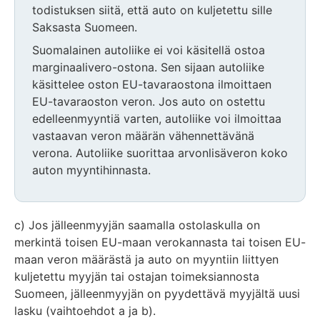
todistuksen siitä, että auto on kuljetettu sille
Saksasta Suomeen.
Suomalainen autoliike ei voi käsitellä ostoa
marginaalivero-ostona. Sen sijaan autoliike
käsittelee oston EU-tavaraostona ilmoittaen
EU-tavaraoston veron. Jos auto on ostettu
edelleenmyyntiä varten, autoliike voi ilmoittaa
vastaavan veron määrän vähennettävänä
verona. Autoliike suorittaa arvonlisäveron koko
auton myyntihinnasta.
Huomio
osio
c) Jos jälleenmyyjän saamalla ostolaskulla on
päättyy
merkintä toisen EU-maan verokannasta tai toisen EU-
maan veron määrästä ja auto on myyntiin liittyen
kuljetettu myyjän tai ostajan toimeksiannosta
Suomeen, jälleenmyyjän on pyydettävä myyjältä uusi
lasku (vaihtoehdot a ja b).