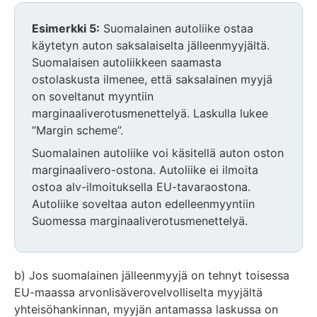
Huomio
Esimerkki 5:
Suomalainen autoliike ostaa
osio
käytetyn auton saksalaiselta jälleenmyyjältä.
alkaa
Suomalaisen autoliikkeen saamasta
ostolaskusta ilmenee, että saksalainen myyjä
on soveltanut myyntiin
marginaaliverotusmenettelyä. Laskulla lukee
”Margin scheme”.
Suomalainen autoliike voi käsitellä auton oston
marginaalivero-ostona. Autoliike ei ilmoita
ostoa alv-ilmoituksella EU-tavaraostona.
Autoliike soveltaa auton edelleenmyyntiin
Suomessa marginaaliverotusmenettelyä.
Huomio
osio
b) Jos suomalainen jälleenmyyjä on tehnyt toisessa
päättyy
EU-maassa arvonlisäverovelvolliselta myyjältä
yhteisöhankinnan, myyjän antamassa laskussa on