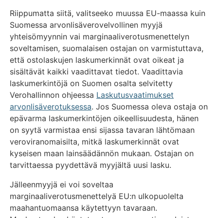
Riippumatta siitä, valitseeko muussa EU-maassa kuin
Suomessa arvonlisäverovelvollinen myyjä
yhteisömyynnin vai marginaaliverotusmenettelyn
soveltamisen, suomalaisen ostajan on varmistuttava,
että ostolaskujen laskumerkinnät ovat oikeat ja
sisältävät kaikki vaadittavat tiedot. Vaadittavia
laskumerkintöjä on Suomen osalta selvitetty
Verohallinnon ohjeessa
Laskutusvaatimukset
arvonlisäverotuksessa
. Jos Suomessa oleva ostaja on
epävarma laskumerkintöjen oikeellisuudesta, hänen
on syytä varmistaa ensi sijassa tavaran lähtömaan
veroviranomaisilta, mitkä laskumerkinnät ovat
kyseisen maan lainsäädännön mukaan. Ostajan on
tarvittaessa pyydettävä myyjältä uusi lasku.
Jälleenmyyjä ei voi soveltaa
marginaaliverotusmenettelyä EU:n ulkopuolelta
maahantuomaansa käytettyyn tavaraan.