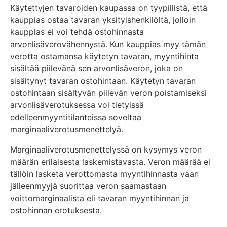
Käytettyjen tavaroiden kaupassa on tyypillistä, että
kauppias ostaa tavaran yksityishenkilöltä, jolloin
kauppias ei voi tehdä ostohinnasta
arvonlisäverovähennystä. Kun kauppias myy tämän
verotta ostamansa käytetyn tavaran, myyntihinta
sisältää piilevänä sen arvonlisäveron, joka on
sisältynyt tavaran ostohintaan. Käytetyn tavaran
ostohintaan sisältyvän piilevän veron poistamiseksi
arvonlisäverotuksessa voi tietyissä
edelleenmyyntitilanteissa soveltaa
marginaaliverotusmenettelyä.
Marginaaliverotusmenettelyssä on kysymys veron
määrän erilaisesta laskemistavasta. Veron määrää ei
tällöin lasketa verottomasta myyntihinnasta vaan
jälleenmyyjä suorittaa veron saamastaan
voittomarginaalista eli tavaran myyntihinnan ja
ostohinnan erotuksesta.