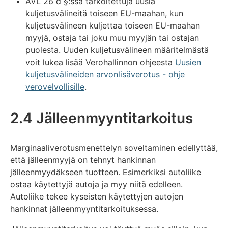
AVL 26 d §:ssä tarkoitettuja uusia
kuljetusvälineitä toiseen EU-maahan, kun
kuljetusvälineen kuljettaa toiseen EU-maahan
myyjä, ostaja tai joku muu myyjän tai ostajan
puolesta. Uuden kuljetusvälineen määritelmästä
voit lukea lisää Verohallinnon ohjeesta
Uusien
kuljetusvälineiden arvonlisäverotus - ohje
verovelvollisille
.
2.4 Jälleenmyyntitarkoitus
Marginaaliverotusmenettelyn soveltaminen edellyttää,
että jälleenmyyjä on tehnyt hankinnan
jälleenmyydäkseen tuotteen. Esimerkiksi autoliike
ostaa käytettyjä autoja ja myy niitä edelleen.
Autoliike tekee kyseisten käytettyjen autojen
hankinnat jälleenmyyntitarkoituksessa.