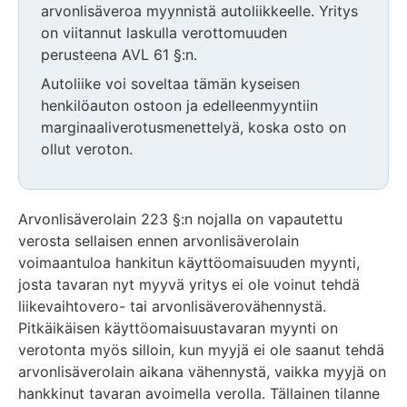
arvonlisäveroa myynnistä autoliikkeelle. Yritys
on viitannut laskulla verottomuuden
perusteena AVL 61 §:n.
Autoliike voi soveltaa tämän kyseisen
henkilöauton ostoon ja edelleenmyyntiin
marginaaliverotusmenettelyä, koska osto on
ollut veroton.
Huomio
osio
Arvonlisäverolain 223 §:n nojalla on vapautettu
päättyy
verosta sellaisen ennen arvonlisäverolain
voimaantuloa hankitun käyttöomaisuuden myynti,
josta tavaran nyt myyvä yritys ei ole voinut tehdä
liikevaihtovero- tai arvonlisäverovähennystä.
Pitkäikäisen käyttöomaisuustavaran myynti on
verotonta myös silloin, kun myyjä ei ole saanut tehdä
arvonlisäverolain aikana vähennystä, vaikka myyjä on
hankkinut tavaran avoimella verolla. Tällainen tilanne