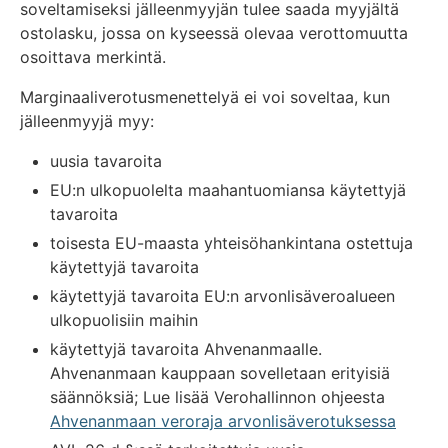
soveltamiseksi jälleenmyyjän tulee saada myyjältä
ostolasku, jossa on kyseessä olevaa verottomuutta
osoittava merkintä.
Marginaaliverotusmenettelyä ei voi soveltaa, kun
jälleenmyyjä myy:
uusia tavaroita
EU:n ulkopuolelta maahantuomiansa käytettyjä
tavaroita
toisesta EU-maasta yhteisöhankintana ostettuja
käytettyjä tavaroita
käytettyjä tavaroita EU:n arvonlisäveroalueen
ulkopuolisiin maihin
käytettyjä tavaroita Ahvenanmaalle.
Ahvenanmaan kauppaan sovelletaan erityisiä
säännöksiä; Lue lisää Verohallinnon ohjeesta
Ahvenanmaan veroraja arvonlisäverotuksessa