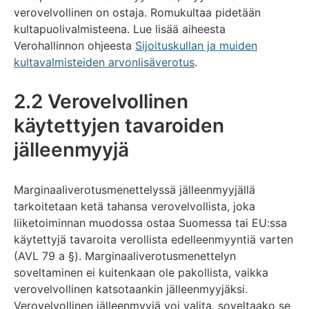
verovelvollinen on ostaja. Romukultaa pidetään
kultapuolivalmisteena. Lue lisää aiheesta
Verohallinnon ohjeesta
Sijoituskullan ja muiden
kultavalmisteiden arvonlisäverotus
.
2.2 Verovelvollinen
käytettyjen tavaroiden
jälleenmyyjä
Marginaaliverotusmenettelyssä jälleenmyyjällä
tarkoitetaan ketä tahansa verovelvollista, joka
liiketoiminnan muodossa ostaa Suomessa tai EU:ssa
käytettyjä tavaroita verollista edelleenmyyntiä varten
(AVL 79 a §). Marginaaliverotusmenettelyn
soveltaminen ei kuitenkaan ole pakollista, vaikka
verovelvollinen katsotaankin jälleenmyyjäksi.
Verovelvollinen jälleenmyyjä voi valita, soveltaako se