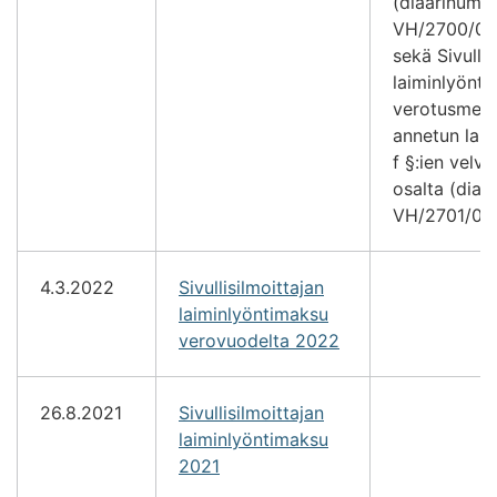
(diaarinume
VH/2700/00
sekä Sivullis
laiminlyönt
verotusmene
annetun lain 
f §:ien velvo
osalta (diaa
VH/2701/00.
4.3.2022
Sivullisilmoittajan
laiminlyöntimaksu
verovuodelta 2022
26.8.2021
Sivullisilmoittajan
laiminlyöntimaksu
2021