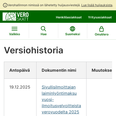
Verohallinnon nimissä on lähetetty huijausviestejä.
Lue lisää huijauksista
.
Siirry
Siirry
Henkilöasiakkaat
Yritysasiakkaat
suoraan
koko
sisältöön
sivuston
hakuun
Valikko
Hae
Suomeksi
OmaVero
Versiohistoria
Antopäivä
Dokumentin nimi
Muutokset
19.12.2025
Sivullisilmoittajan
laiminlyöntimaksu
vuosi-
ilmoitusvelvoitteista
verovuodelta 2025