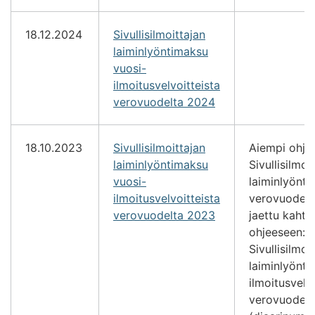
18.12.2024
Sivullisilmoittajan
laiminlyöntimaksu
vuosi-
ilmoitusvelvoitteista
verovuodelta 2024
18.10.2023
Sivullisilmoittajan
Aiempi ohje
laiminlyöntimaksu
Sivullisilmoi
vuosi-
laiminlyönt
ilmoitusvelvoitteista
verovuodelt
verovuodelta 2023
jaettu kahte
ohjeeseen:
Sivullisilmoi
laiminlyönti
ilmoitusvelv
verovuodelt