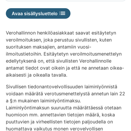
Avaa sisällysluettelo
Verohallinnon henkilöasiakkaat saavat esitäytetyn
veroilmoituksen, joka perustuu sivullisten, kuten
suorituksen maksajien, antamiin vuosi-
ilmoitustietoihin. Esitäytetyn veroilmoitusmenettelyn
edellytyksenä on, että sivullisten Verohallinnolle
antamat tiedot ovat oikein ja että ne annetaan oikea-
aikaisesti ja oikealla tavalla.
Sivullisen tiedonantovelvollisuuden laiminlyönnistä
voidaan määrätä verotusmenettelystä annetun lain 22
a §:n mukainen laiminlyöntimaksu.
Laiminlyöntimaksun suuruutta määrättäessä otetaan
huomioon mm. annettavien tietojen määrä, koska
puuttuvien ja virheellisten tietojen paljoudella on
huomattava vaikutus monen verovelvollisen