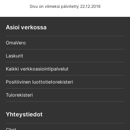
Sivu on viimeksi päivitetty 22.12.2016
Asioi verkossa
OmaVero
Laskurit
Kaikki verkkoasiointipalvelut
Positiivinen luottotietorekisteri
Tulorekisteri
Yhteystiedot
Chat