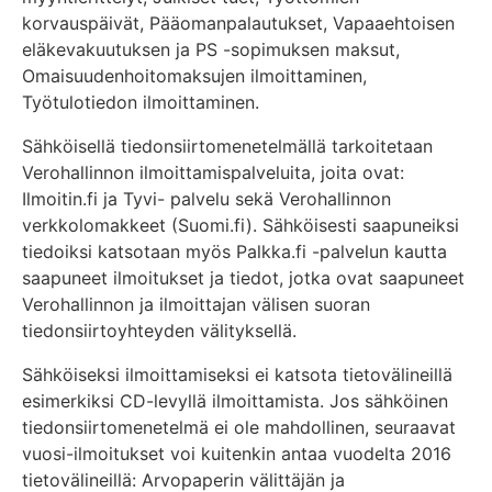
korvauspäivät, Pääomanpalautukset, Vapaaehtoisen
eläkevakuutuksen ja PS -sopimuksen maksut,
Omaisuudenhoitomaksujen ilmoittaminen,
Työtulotiedon ilmoittaminen.
Sähköisellä tiedonsiirtomenetelmällä tarkoitetaan
Verohallinnon ilmoittamispalveluita, joita ovat:
Ilmoitin.fi ja Tyvi- palvelu sekä Verohallinnon
verkkolomakkeet (Suomi.fi). Sähköisesti saapuneiksi
tiedoiksi katsotaan myös Palkka.fi -palvelun kautta
saapuneet ilmoitukset ja tiedot, jotka ovat saapuneet
Verohallinnon ja ilmoittajan välisen suoran
tiedonsiirtoyhteyden välityksellä.
Sähköiseksi ilmoittamiseksi ei katsota tietovälineillä
esimerkiksi CD-levyllä ilmoittamista. Jos sähköinen
tiedonsiirtomenetelmä ei ole mahdollinen, seuraavat
vuosi-ilmoitukset voi kuitenkin antaa vuodelta 2016
tietovälineillä: Arvopaperin välittäjän ja