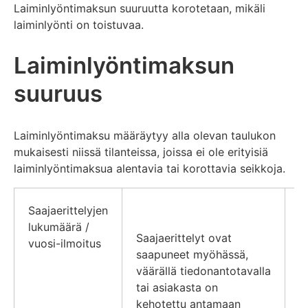
Laiminlyöntimaksun suuruutta korotetaan, mikäli
laiminlyönti on toistuvaa.
Laiminlyöntimaksun
suuruus
Laiminlyöntimaksu määräytyy alla olevan taulukon
mukaisesti niissä tilanteissa, joissa ei ole erityisiä
laiminlyöntimaksua alentavia tai korottavia seikkoja.
Saajaerittelyjen
K
lukumäärä /
h
Saajaerittelyt ovat
vuosi-ilmoitus
v
saapuneet myöhässä,
i
väärällä tiedonantotavalla
e
tai asiakasta on
e
kehotettu antamaan