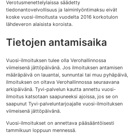
Verotusmenettelylaissa säädetty
tiedonantovelvollisuus ja laiminlyöntimaksu eivät
koske vuosi-ilmoitusta vuodelta 2016 korkotulon
lähdeveron alaisista koroista.
Tietojen antamisaika
Vuosi-ilmoituksen tulee olla Verohallinnossa
viimeisenä jättöpäivänä. Jos ilmoituksen antamisen
määräpäivä on lauantai, sunnuntai tai muu pyhäpäivä,
ilmoituksen on oltava Verohallinnossa seuraavana
arkipäivänä. Tyvi-palvelun kautta annettu vuosi-
ilmoitus katsotaan saapuneeksi ajoissa, jos se on
saapunut Tyvi-palveluntarjoajalle vuosi-ilmoituksen
viimeisenä jättöpäivänä.
Vuosi-ilmoitukset on annettava pääsääntöisesti
tammikuun loppuun mennessä.