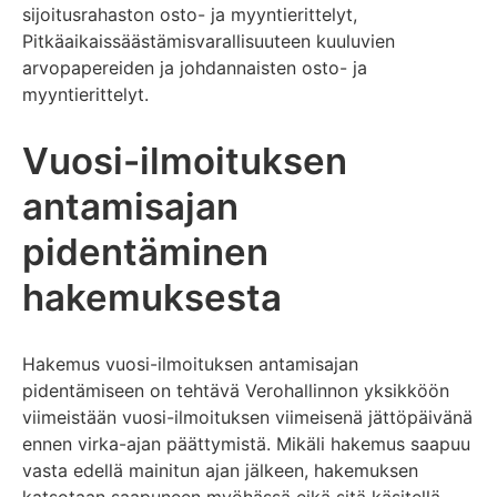
sijoitusrahaston osto- ja myyntierittelyt,
Pitkäaikaissäästämisvarallisuuteen kuuluvien
arvopapereiden ja johdannaisten osto- ja
myyntierittelyt.
Vuosi-ilmoituksen
antamisajan
pidentäminen
hakemuksesta
Hakemus vuosi-ilmoituksen antamisajan
pidentämiseen on tehtävä Verohallinnon yksikköön
viimeistään vuosi-ilmoituksen viimeisenä jättöpäivänä
ennen virka-ajan päättymistä. Mikäli hakemus saapuu
vasta edellä mainitun ajan jälkeen, hakemuksen
katsotaan saapuneen myöhässä eikä sitä käsitellä.