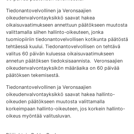
Tiedonantovelvollinen ja Veronsaajien
oikeudenvalvontayksikkö saavat hakea
oikaisuvaatimukseen annettuun päätökseen muutosta
valittamalla siihen hallinto-oikeuteen, jonka
tuomiopiiriin tiedonantovelvollisen kotikunta päätöstä
tehtäessä kuului. Tiedonantovelvollisen on tehtävä
valitus 60 päivän kuluessa oikaisuvaatimukseen
annetun päätöksen tiedoksisaannista. Veronsaajien
oikeudenvalvontayksikön määräaika on 60 päivää
päätöksen tekemisestä.
Tiedonantovelvollinen ja Veronsaajien
oikeudenvalvontayksikkö saavat hakea hallinto-
oikeuden päätökseen muutosta valittamalla
korkeimpaan hallinto-oikeuteen, jos korkein hallinto-
oikeus myöntää valitusluvan.