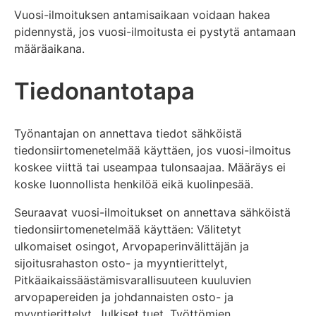
Vuosi-ilmoituksen antamisaikaan voidaan hakea
pidennystä, jos vuosi-ilmoitusta ei pystytä antamaan
määräaikana.
Tiedonantotapa
Työnantajan on annettava tiedot sähköistä
tiedonsiirtomenetelmää käyttäen, jos vuosi-ilmoitus
koskee viittä tai useampaa tulonsaajaa. Määräys ei
koske luonnollista henkilöä eikä kuolinpesää.
Seuraavat vuosi-ilmoitukset on annettava sähköistä
tiedonsiirtomenetelmää käyttäen: Välitetyt
ulkomaiset osingot, Arvopaperinvälittäjän ja
sijoitusrahaston osto- ja myyntierittelyt,
Pitkäaikaissäästämisvarallisuuteen kuuluvien
arvopapereiden ja johdannaisten osto- ja
myyntierittelyt, Julkiset tuet, Työttömien