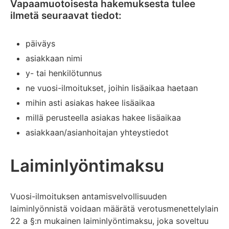
Vapaamuotoisesta hakemuksesta tulee
ilmetä seuraavat tiedot:
päiväys
asiakkaan nimi
y- tai henkilötunnus
ne vuosi-ilmoitukset, joihin lisäaikaa haetaan
mihin asti asiakas hakee lisäaikaa
millä perusteella asiakas hakee lisäaikaa
asiakkaan/asianhoitajan yhteystiedot
Laiminlyöntimaksu
Vuosi-ilmoituksen antamisvelvollisuuden
laiminlyönnistä voidaan määrätä verotusmenettelylain
22 a §:n mukainen laiminlyöntimaksu, joka soveltuu