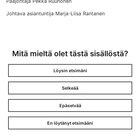
Pääjohtaja Pekka Ruuhonen
Johtava asiantuntija Marja-Liisa Rantanen
Mitä mieltä olet tästä sisällöstä?
Löysin etsimäni
Selkeää
Epäselvää
En löytänyt etsimääni