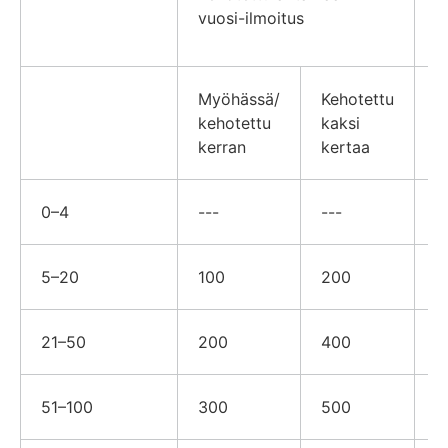
v
vuosi-ilmoitus
Myöhässä/
Kehotettu
kehotettu
kaksi
kerran
kertaa
0–4
---
---
3
5–20
100
200
4
21–50
200
400
8
51–100
300
500
1