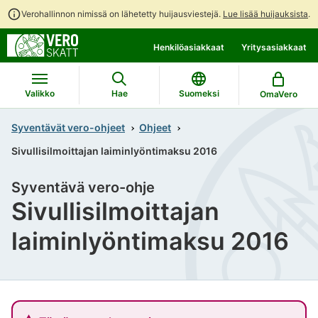
Verohallinnon nimissä on lähetetty huijausviestejä.
Lue lisää huijauksista
.
Siirry
Siirry
Henkilöasiakkaat
Yritysasiakkaat
suoraan
koko
sisältöön
sivuston
hakuun
Valikko
Hae
Suomeksi
OmaVero
Syventävät vero-ohjeet
Ohjeet
Sivullisilmoittajan laiminlyöntimaksu 2016
Syventävä vero-ohje
Sivullisilmoittajan
laiminlyöntimaksu 2016