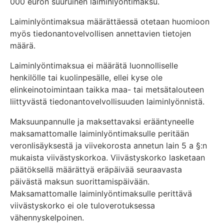
000 euron suuruinen laiminlyöntimaksu.
Laiminlyöntimaksua määrättäessä otetaan huomioon
myös tiedonantovelvollisen annettavien tietojen
määrä.
Laiminlyöntimaksua ei määrätä luonnolliselle
henkilölle tai kuolinpesälle, ellei kyse ole
elinkeinotoimintaan taikka maa- tai metsätalouteen
liittyvästä tiedonantovelvollisuuden laiminlyönnistä.
Maksuunpannulle ja maksettavaksi erääntyneelle
maksamattomalle laiminlyöntimaksulle peritään
veronlisäyksestä ja viivekorosta annetun lain 5 a §:n
mukaista viivästyskorkoa. Viivästyskorko lasketaan
päätöksellä määrättyä eräpäivää seuraavasta
päivästä maksun suorittamispäivään.
Maksamattomalle laiminlyöntimaksulle perittävä
viivästyskorko ei ole tuloverotuksessa
vähennyskelpoinen.