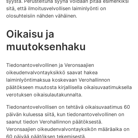
syystä. Perusteltuna syynä voidaan pitää esimerkiksi
sitä, että ilmoitusvelvollisen laiminlyönti on
olosuhteisiin nähden vähäinen.
Oikaisu ja
muutoksenhaku
Tiedonantovelvollinen ja Veronsaajien
oikeudenvalvontayksikkö saavat hakea
laiminlyöntimaksua koskevaan Verohallinnon
päätökseen muutosta kirjallisella oikaisuvaatimuksella
verotuksen oikaisulautakunnalta.
Tiedonantovelvollisen on tehtävä oikaisuvaatimus 60
päivän kuluessa siitä, kun tiedonantovelvollinen on
saanut tiedon Verohallinnon päätöksestä.
Veronsaajien oikeudenvalvontayksikön määräaika on
60 päivää päätöksen tekemisestä.