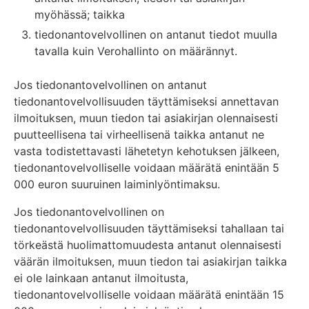
myöhässä; taikka
tiedonantovelvollinen on antanut tiedot muulla
tavalla kuin Verohallinto on määrännyt.
Jos tiedonantovelvollinen on antanut
tiedonantovelvollisuuden täyttämiseksi annettavan
ilmoituksen, muun tiedon tai asiakirjan olennaisesti
puutteellisena tai virheellisenä taikka antanut ne
vasta todistettavasti lähetetyn kehotuksen jälkeen,
tiedonantovelvolliselle voidaan määrätä enintään 5
000 euron suuruinen laiminlyöntimaksu.
Jos tiedonantovelvollinen on
tiedonantovelvollisuuden täyttämiseksi tahallaan tai
törkeästä huolimattomuudesta antanut olennaisesti
väärän ilmoituksen, muun tiedon tai asiakirjan taikka
ei ole lainkaan antanut ilmoitusta,
tiedonantovelvolliselle voidaan määrätä enintään 15