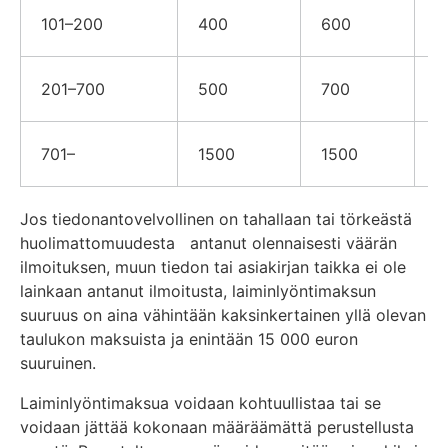
101–200
400
600
1
201–700
500
700
2
701–
1500
1500
3
Jos tiedonantovelvollinen on tahallaan tai törkeästä
huolimattomuudesta antanut olennaisesti väärän
ilmoituksen, muun tiedon tai asiakirjan taikka ei ole
lainkaan antanut ilmoitusta, laiminlyöntimaksun
suuruus on aina vähintään kaksinkertainen yllä olevan
taulukon maksuista ja enintään 15 000 euron
suuruinen.
Laiminlyöntimaksua voidaan kohtuullistaa tai se
voidaan jättää kokonaan määräämättä perustellusta