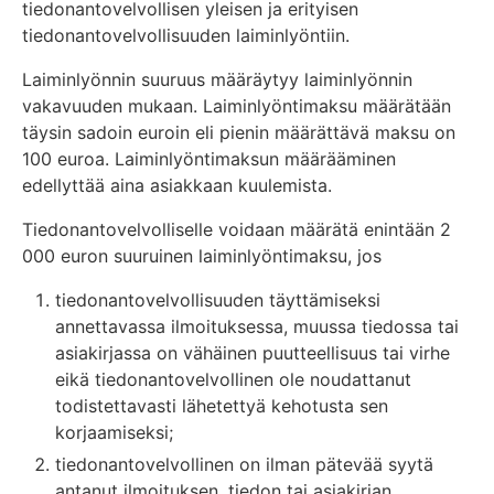
tiedonantovelvollisen yleisen ja erityisen
tiedonantovelvollisuuden laiminlyöntiin.
Laiminlyönnin suuruus määräytyy laiminlyönnin
vakavuuden mukaan. Laiminlyöntimaksu määrätään
täysin sadoin euroin eli pienin määrättävä maksu on
100 euroa. Laiminlyöntimaksun määrääminen
edellyttää aina asiakkaan kuulemista.
Tiedonantovelvolliselle voidaan määrätä enintään 2
000 euron suuruinen laiminlyöntimaksu, jos
tiedonantovelvollisuuden täyttämiseksi
annettavassa ilmoituksessa, muussa tiedossa tai
asiakirjassa on vähäinen puutteellisuus tai virhe
eikä tiedonantovelvollinen ole noudattanut
todistettavasti lähetettyä kehotusta sen
korjaamiseksi;
tiedonantovelvollinen on ilman pätevää syytä
antanut ilmoituksen, tiedon tai asiakirjan