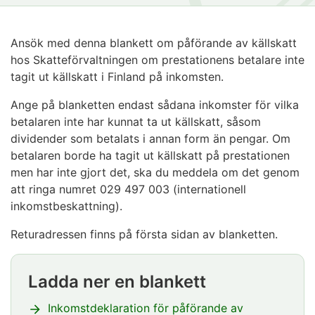
Ansök med denna blankett om påförande av källskatt
hos Skatteförvaltningen om prestationens betalare inte
tagit ut källskatt i Finland på inkomsten.
Ange på blanketten endast sådana inkomster för vilka
betalaren inte har kunnat ta ut källskatt, såsom
dividender som betalats i annan form än pengar. Om
betalaren borde ha tagit ut källskatt på prestationen
men har inte gjort det, ska du meddela om det genom
att ringa numret 029 497 003 (internationell
inkomstbeskattning).
Returadressen finns på första sidan av blanketten.
Ladda ner en blankett
Huomio
osio
Inkomstdeklaration för påförande av
alkaa