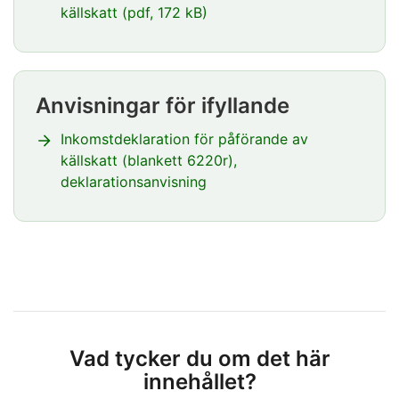
källskatt (pdf, 172 kB)
Huomio
osio
päättyy
Anvisningar för ifyllande
Huomio
osio
Inkomstdeklaration för påförande av
alkaa
källskatt (blankett 6220r),
deklarationsanvisning
Huomio
osio
päättyy
Vad tycker du om det här
innehållet?