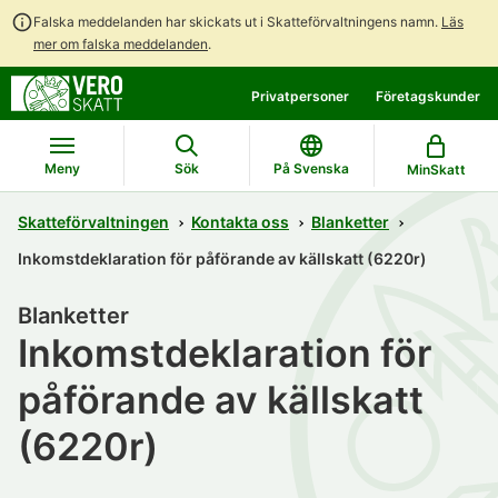
Falska meddelanden har skickats ut i Skatteförvaltningens namn.
Läs
mer om falska meddelanden
.
Gå
Gå
Privatpersoner
Företagskunder
direkt
till
till
hela
innehållet
webbplatsens
Meny
Sök
På Svenska
MinSkatt
sökning
Skatteförvaltningen
Kontakta oss
Blanketter
Inkomstdeklaration för påförande av källskatt (6220r)
Blanketter
Inkomstdeklaration för
påförande av källskatt
(6220r)