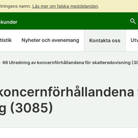
altningens namn.
Läs mer om falska meddelanden
.
Gå
Gå
skunder
direkt
till
till
hela
innehållet
webbplatsens
tistik
Nyheter och evenemang
Ut
Kontakta oss
sökning
66 Utredning av koncernförhållandena för skatteredovisning (3
koncernförhållandena 
ng (3085)