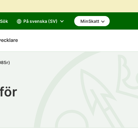
Sök
På svenska (SV)
MinSkatt
vecklare
085r)
för