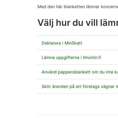
Med den här blanketten lämnar koncerne
Välj hur du vill lä
Deklarera i MinSkatt
Ange uppgifterna i MinSkatt som en del
Lämna uppgifterna i Ilmoitin.fi
Gå till MinSkatt
Du kan lämna uppgifterna elektroniskt ock
Använd pappersblankett om du inte ka
Om du deklarerar via Ilmoitin.fi ska du
Deklarationen skickas till adressen
Sköt ärenden på ett företags vägnar 
:
Behöver du anvisningar till att fylla i 
När du deklarerar på nätet ska du inte 
Skatteförvaltningen
Optisk läsning av samfundsblanketter
Ilmoitin.fi
PB 200, 00052 SKATT
Huomio
Elektronisk fullmakt
Anvisningar för inkomstskattedeklar
osio