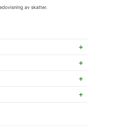
dovisning av skatter.
sblanketten som hjälp.