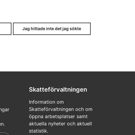
tions skatteärenden elektroniskt, per
Jag hittade inte det jag sökte
isst enskilt skatteärende. Om
llmakten berättigar inte till att
Skatteförvaltningen
Information om
Skatteförvaltningen och om
ngar
öppna arbetsplatser samt
aktuella nyheter och aktuell
en.
statistik.