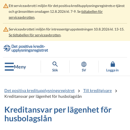
Ett serviceavbrott i miljön för det positiva kreditupplysningsregistrets e-tjänst
och gränssnitten onsdagen 12.8.2026 kl. 7-9. Se
tidtabellen för
serviceavbrotten
.
Serviceavbrottet i miljön för intressentgruppstestningen 10.8.2026 kl. 13-15.
Se tidtabellen för serviceavbrotten
.
Gå
Gå
direkt
till
till
hela
innehållet
webbplatsens
Meny
sökning
Sök
SV
Logga in
Det positiva kreditupplysningsregistret
Till kreditgivare
Kreditansvar per lägenhet för husbolagslån
Kreditansvar per lägenhet för
husbolagslån