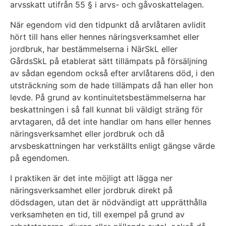
arvsskatt utifrån 55 § i arvs- och gåvoskattelagen.
När egendom vid den tidpunkt då arvlåtaren avlidit
hört till hans eller hennes näringsverksamhet eller
jordbruk, har bestämmelserna i NärSkL eller
GårdsSkL på etablerat sätt tillämpats på försäljning
av sådan egendom också efter arvlåtarens död, i den
utsträckning som de hade tillämpats då han eller hon
levde. På grund av kontinuitetsbestämmelserna har
beskattningen i så fall kunnat bli väldigt sträng för
arvtagaren, då det inte handlar om hans eller hennes
näringsverksamhet eller jordbruk och då
arvsbeskattningen har verkställts enligt gängse värde
på egendomen.
I praktiken är det inte möjligt att lägga ner
näringsverksamhet eller jordbruk direkt på
dödsdagen, utan det är nödvändigt att upprätthålla
verksamheten en tid, till exempel på grund av