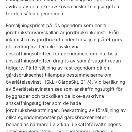
avdrag av den icke-avskrivna anskaffningsutgiften
för den sålda egendomen.
Försäljningspriset på lös egendom som hör till
jordbruksförvärvskällan är jordbruksinkomst. Från
inkomsten av jordbruket under försäljningsåret görs
ett avdrag av den icke-avskrivna
anskaffningsutgiften för egendomen, om inte hela
anskaffningsutgiften dragits av som årsutgift redan
tidigare. På försäljning av fast egendom på en
gårdsbruksenhet tillämpas bestämmelserna om
överlåtelsevinst i ISkL (GårdsSkL 21 §). Vid beräkning
av överlåtelsevinsten ses som anskaffningsutgift för
byggnader och täckdiken de icke-avskrivna
anskaffningsutgifter som de hade i
jordbruksbeskattningen. Beskattning av försäljning av
olika egendomsposter på gårdsbruksenheter
behandlas närmare i 2.2 kap. i Skatteförvaltningens
anvisning
Beskattning av generationsväxlingar vid