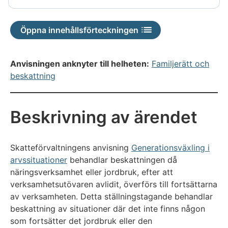
tillgänglig
är
inte
Öppna innehållsförteckningen
tillgänglig
Anvisningen anknyter till helheten:
Familjerätt och
beskattning
Beskrivning av ärendet
Skatteförvaltningens anvisning
Generationsväxling i
arvssituationer
behandlar beskattningen då
näringsverksamhet eller jordbruk, efter att
verksamhetsutövaren avlidit, överförs till fortsättarna
av verksamheten. Detta ställningstagande behandlar
beskattning av situationer där det inte finns någon
som fortsätter det jordbruk eller den