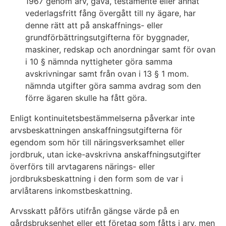
1967 genom arv, gåva, testamente eller annat
vederlagsfritt fång övergått till ny ägare, har
denne rätt att på anskaffnings- eller
grundförbättringsutgifterna för byggnader,
maskiner, redskap och anordningar samt för ovan
i 10 § nämnda nyttigheter göra samma
avskrivningar samt från ovan i 13 § 1 mom.
nämnda utgifter göra samma avdrag som den
förre ägaren skulle ha fått göra.
Enligt kontinuitetsbestämmelserna påverkar inte
arvsbeskattningen anskaffningsutgifterna för
egendom som hör till näringsverksamhet eller
jordbruk, utan icke-avskrivna anskaffningsutgifter
överförs till arvtagarens närings- eller
jordbruksbeskattning i den form som de var i
arvlåtarens inkomstbeskattning.
Arvsskatt påförs utifrån gängse värde på en
gårdsbruksenhet eller ett företag som fåtts i arv, men