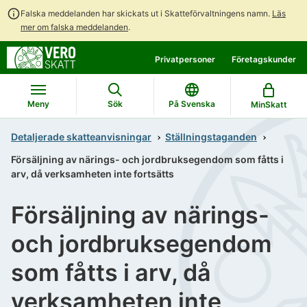
Falska meddelanden har skickats ut i Skatteförvaltningens namn.
Läs
mer om falska meddelanden
.
Gå
Gå
Privatpersoner
Företagskunder
direkt
till
till
hela
innehållet
webbplatsens
Meny
Sök
På Svenska
MinSkatt
sökning
Detaljerade skatteanvisningar
Ställningstaganden
Försäljning av närings- och jordbruksegendom som fåtts i
arv, då verksamheten inte fortsätts
Försäljning av närings-
och jordbruksegendom
som fåtts i arv, då
verksamheten inte