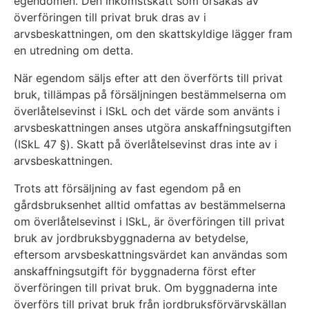
egendomen. Den inkomstskatt som orsakas av
överföringen till privat bruk dras av i
arvsbeskattningen, om den skattskyldige lägger fram
en utredning om detta.
När egendom säljs efter att den överförts till privat
bruk, tillämpas på försäljningen bestämmelserna om
överlåtelsevinst i ISkL och det värde som använts i
arvsbeskattningen anses utgöra anskaffningsutgiften
(ISkL 47 §). Skatt på överlåtelsevinst dras inte av i
arvsbeskattningen.
Trots att försäljning av fast egendom på en
gårdsbruksenhet alltid omfattas av bestämmelserna
om överlåtelsevinst i ISkL, är överföringen till privat
bruk av jordbruksbyggnaderna av betydelse,
eftersom arvsbeskattningsvärdet kan användas som
anskaffningsutgift för byggnaderna först efter
överföringen till privat bruk. Om byggnaderna inte
överförs till privat bruk från jordbruksförvärvskällan