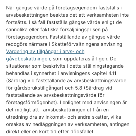
När gängse värde på företagsegendom fastställs i
arvsbeskattningen beaktas det att verksamheten inte
fortsätts. I så fall fastställs gängse värde enligt de
sannolika eller faktiska försäljningsprisen på
företagsegendom. Fastställande av gängse värde
redogörs närmare i Skatteförvaltningens anvisning
Värdering av tillgångar i arvs- och
gåvobeskattningen
, som uppdateras årligen. De
situationer som beskrivits i detta ställningstagande
behandlas i synnerhet i anvisningens kapitel 4.11
(Särdrag vid fastställande av arvsbeskattningsvärde
för gårdsbrukstillgångar) och 5.8 (Särdrag vid
fastställande av arvsbeskattningsvärde för
företagsförmögenhet). I enlighet med anvisningen är
det möjligt att i arvsbeskattningen utifrån en
utredning dra av inkomst- och andra skatter, vilka
orsakas av nedläggningen av verksamheten, antingen
direkt eller en kort tid efter dödsfallet.