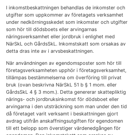
I inkomstbeskattningen behandlas de inkomster och
utgifter som uppkommer av företagets verksamhet
under nedkörningsskedet som inkomster och utgifter
som hör till dödsboets eller arvingarnas
näringsverksamhet eller jordbruk i enlighet med
NärSkL och GårdsSkL. Inkomstskatt som orsakas av
detta dras inte av i arvsbeskattningen.
När användningen av egendomsposter som hör till
företagsverksamheten upphör i företagsverksamhet,
tillämpas bestämmelserna om överföring till privat
bruk (ovan beskrivna NärSkL 51 b § 1 mom. eller
GårdsSkL 4 § 3 mom.). Detta genererar skattepliktig
närings- och jordbruksinkomst för dödsboet eller
arvingarna i den utsträckning som man under den tid
då företaget varit verksamt i beskattningen gjort
avdrag utifrån anskaffningsutgiften för egendomen
till ett belopp som överstiger värdenedgången för