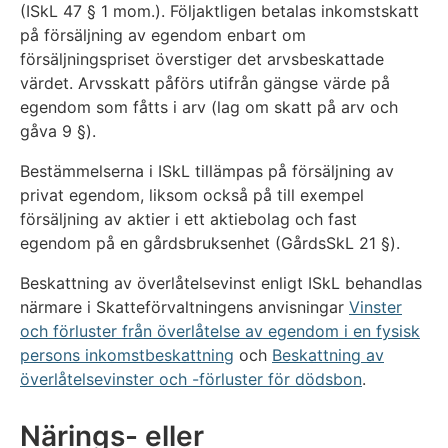
(ISkL 47 § 1 mom.). Följaktligen betalas inkomstskatt
på försäljning av egendom enbart om
försäljningspriset överstiger det arvsbeskattade
värdet. Arvsskatt påförs utifrån gängse värde på
egendom som fåtts i arv (lag om skatt på arv och
gåva 9 §).
Bestämmelserna i ISkL tillämpas på försäljning av
privat egendom, liksom också på till exempel
försäljning av aktier i ett aktiebolag och fast
egendom på en gårdsbruksenhet (GårdsSkL 21 §).
Beskattning av överlåtelsevinst enligt ISkL behandlas
närmare i Skatteförvaltningens anvisningar
Vinster
och förluster från överlåtelse av egendom i en fysisk
persons inkomstbeskattning
och
Beskattning av
överlåtelsevinster och -förluster för dödsbon
.
Närings- eller