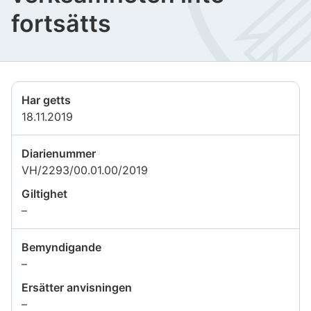
fortsätts
Har getts
18.11.2019
Diarienummer
VH/2293/00.01.00/2019
Giltighet
Uppgiften
–
är
inte
Bemyndigande
tillgänglig
Uppgiften
–
är
Ersätter anvisningen
inte
Uppgiften
–