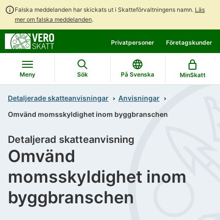
Falska meddelanden har skickats ut i Skatteförvaltningens namn.
Läs
mer om falska meddelanden
.
Gå
Gå
Privatpersoner
Företagskunder
direkt
till
till
hela
innehållet
webbplatsens
Meny
Sök
På Svenska
MinSkatt
sökning
Detaljerade skatteanvisningar
Anvisningar
Omvänd momsskyldighet inom byggbranschen
Detaljerad skatteanvisning
Omvänd
momsskyldighet inom
byggbranschen