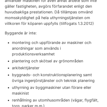
använder maskinen för även annat arbete som inte
gäller fastigheten, avgörs förfarandet enligt den
huvudsakliga prestationen. Då tillämpas omvänd
momsskyldighet på hela uthyrningstjänsten om
villkoren för köparen uppfylls (tillfogats 1.3.2012)
Byggande är inte:
montering och uppförande av maskiner och
anordningar som används i
produktionsverksamhet
plantering och skötsel av grönområden
arkitekttjänster
byggnads- och konstruktionsplanering samt
övriga ingenjörstjänster och teknisk planering
uthyrning av byggmaskiner utan förare eller
maskinist
renhållning av utomhusområden (vägar, flygfält,
torg, parker m.m.)