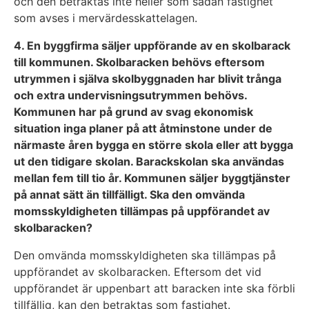
och den betraktas inte heller som sådan fastighet
som avses i mervärdesskattelagen.
4. En byggfirma säljer uppförande av en skolbarack
till kommunen. Skolbaracken behövs eftersom
utrymmen i själva skolbyggnaden har blivit trånga
och extra undervisningsutrymmen behövs.
Kommunen har på grund av svag ekonomisk
situation inga planer på att åtminstone under de
närmaste åren bygga en större skola eller att bygga
ut den tidigare skolan. Barackskolan ska användas
mellan fem till tio år. Kommunen säljer byggtjänster
på annat sätt än tillfälligt. Ska den omvända
momsskyldigheten tillämpas på uppförandet av
skolbaracken?
Den omvända momsskyldigheten ska tillämpas på
uppförandet av skolbaracken. Eftersom det vid
uppförandet är uppenbart att baracken inte ska förbli
tillfällig, kan den betraktas som fastighet.