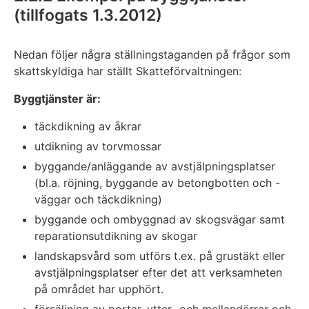
(tillfogats 1.3.2012)
Nedan följer några ställningstaganden på frågor som
skattskyldiga har ställt Skatteförvaltningen:
Byggtjänster är:
täckdikning av åkrar
utdikning av torvmossar
byggande/anläggande av avstjälpningsplatser
(bl.a. röjning, byggande av betongbotten och -
väggar och täckdikning)
byggande och ombyggnad av skogsvägar samt
reparationsutdikning av skogar
landskapsvård som utförs t.ex. på grustäkt eller
avstjälpningsplatser efter det att verksamheten
på området har upphört.
försäljning av portar, ytter- och mellandörrar och