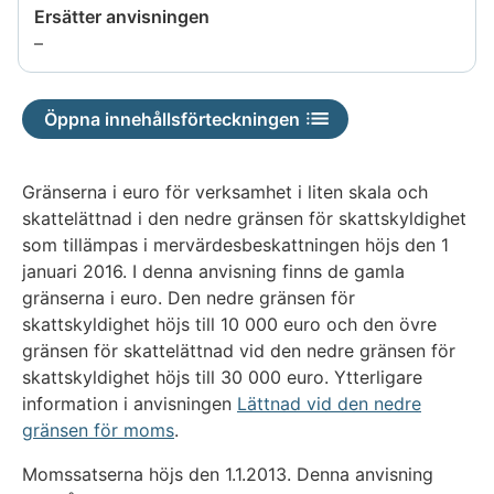
Ersätter anvisningen
Uppgiften
–
är
inte
Öppna innehållsförteckningen
tillgänglig
Gränserna i euro för verksamhet i liten skala och
skattelättnad i den nedre gränsen för skattskyldighet
som tillämpas i mervärdesbeskattningen höjs den 1
januari 2016. I denna anvisning finns de gamla
gränserna i euro. Den nedre gränsen för
skattskyldighet höjs till 10 000 euro och den övre
gränsen för skattelättnad vid den nedre gränsen för
skattskyldighet höjs till 30 000 euro. Ytterligare
information i anvisningen
Lättnad vid den nedre
gränsen för moms
.
Momssatserna höjs den 1.1.2013. Denna anvisning