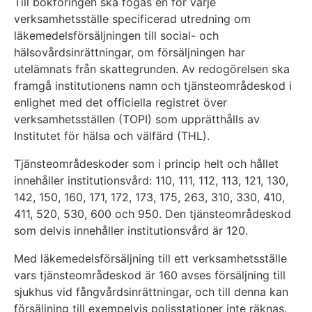
Till bokföringen ska fogas en för varje
verksamhetsställe specificerad utredning om
läkemedelsförsäljningen till social- och
hälsovårdsinrättningar, om försäljningen har
utelämnats från skattegrunden. Av redogörelsen ska
framgå institutionens namn och tjänsteområdeskod i
enlighet med det officiella registret över
verksamhetsställen (TOPI) som upprätthålls av
Institutet för hälsa och välfärd (THL).
Tjänsteområdeskoder som i princip helt och hållet
innehåller institutionsvård: 110, 111, 112, 113, 121, 130,
142, 150, 160, 171, 172, 173, 175, 263, 310, 330, 410,
411, 520, 530, 600 och 950. Den tjänsteområdeskod
som delvis innehåller institutionsvård är 120.
Med läkemedelsförsäljning till ett verksamhetsställe
vars tjänsteområdeskod är 160 avses försäljning till
sjukhus vid fångvårdsinrättningar, och till denna kan
försäljning till exempelvis polisstationer inte räknas.