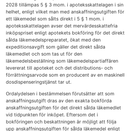
2028 tillämpas 5 § 3 mom. i apoteksskattelagen i sin
helhet, enligt vilket man med anskaffningsutgiften för
ett läkemedel som sålts direkt i 5 § 1 mom. i
apoteksskattelagen avser det mervärdesskattefria
inköpspriset enligt apotekets bokföring för det direkt
sålda läkemedelspreparatet, ökat med den
expeditionsavgift som gäller det direkt sålda
läkemedlet och som tas ut för den
läkemedelsbeställning som läkemedelspartiaffären
levererat till apoteket och det distributions- och
förrättningsarvode som en producent av en maskinell
dosdispenseringstjänst tar ut.
Ordalydelsen i bestämmelsen förutsätter att som
anskaffningsutgift dras av den exakta bokförda
anskaffningsutgiften för det direkt sålda läkemedlet
vid tidpunkten för inköpet. Eftersom det i
bokföringen och beskattningen är möjligt att följa
upp anskaffningsutgiften för sålda läkemedel enligt