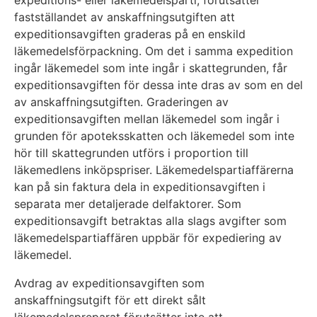
expeditions- eller läkemedelsparti, förutsätter
fastställandet av anskaffningsutgiften att
expeditionsavgiften graderas på en enskild
läkemedelsförpackning. Om det i samma expedition
ingår läkemedel som inte ingår i skattegrunden, får
expeditionsavgiften för dessa inte dras av som en del
av anskaffningsutgiften. Graderingen av
expeditionsavgiften mellan läkemedel som ingår i
grunden för apoteksskatten och läkemedel som inte
hör till skattegrunden utförs i proportion till
läkemedlens inköpspriser. Läkemedelspartiaffärerna
kan på sin faktura dela in expeditionsavgiften i
separata mer detaljerade delfaktorer. Som
expeditionsavgift betraktas alla slags avgifter som
läkemedelspartiaffären uppbär för expediering av
läkemedel.
Avdrag av expeditionsavgiften som
anskaffningsutgift för ett direkt sålt