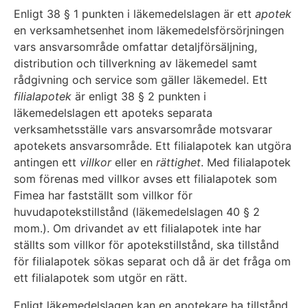
Enligt 38 § 1 punkten i läkemedelslagen är ett
apotek
en verksamhetsenhet inom läkemedelsförsörjningen
vars ansvarsområde omfattar detaljförsäljning,
distribution och tillverkning av läkemedel samt
rådgivning och service som gäller läkemedel. Ett
filialapotek
är enligt 38 § 2 punkten i
läkemedelslagen ett apoteks separata
verksamhetsställe vars ansvarsområde motsvarar
apotekets ansvarsområde. Ett filialapotek kan utgöra
antingen ett
villkor
eller en
rättighet
. Med filialapotek
som förenas med villkor avses ett filialapotek som
Fimea har fastställt som villkor för
huvudapotekstillstånd (läkemedelslagen 40 § 2
mom.). Om drivandet av ett filialapotek inte har
ställts som villkor för apotekstillstånd, ska tillstånd
för filialapotek sökas separat och då är det fråga om
ett filialapotek som utgör en rätt.
Enligt läkemedelslagen kan en apotekare ha tillstånd