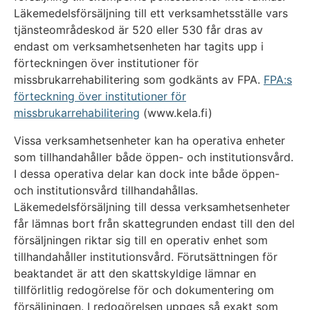
Läkemedelsförsäljning till ett verksamhetsställe vars
tjänsteområdeskod är 520 eller 530 får dras av
endast om verksamhetsenheten har tagits upp i
förteckningen över institutioner för
missbrukarrehabilitering som godkänts av FPA.
FPA:s
förteckning över institutioner för
missbrukarrehabilitering
(www.kela.fi)
Vissa verksamhetsenheter kan ha operativa enheter
som tillhandahåller både öppen- och institutionsvård.
I dessa operativa delar kan dock inte både öppen-
och institutionsvård tillhandahållas.
Läkemedelsförsäljning till dessa verksamhetsenheter
får lämnas bort från skattegrunden endast till den del
försäljningen riktar sig till en operativ enhet som
tillhandahåller institutionsvård. Förutsättningen för
beaktandet är att den skattskyldige lämnar en
tillförlitlig redogörelse för och dokumentering om
försäljningen. I redogörelsen uppges så exakt som