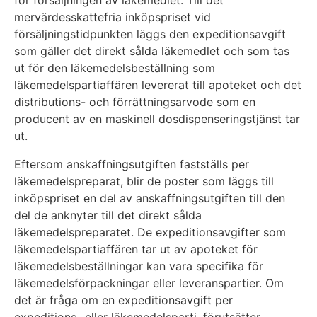
för försäljningen av läkemedlet. Till det
mervärdesskattefria inköpspriset vid
försäljningstidpunkten läggs den expeditionsavgift
som gäller det direkt sålda läkemedlet och som tas
ut för den läkemedelsbeställning som
läkemedelspartiaffären levererat till apoteket och det
distributions- och förrättningsarvode som en
producent av en maskinell dosdispenseringstjänst tar
ut.
Eftersom anskaffningsutgiften fastställs per
läkemedelspreparat, blir de poster som läggs till
inköpspriset en del av anskaffningsutgiften till den
del de anknyter till det direkt sålda
läkemedelspreparatet. De expeditionsavgifter som
läkemedelspartiaffären tar ut av apoteket för
läkemedelsbeställningar kan vara specifika för
läkemedelsförpackningar eller leveranspartier. Om
det är fråga om en expeditionsavgift per