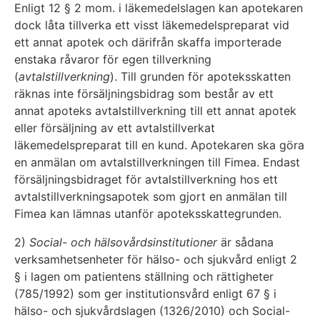
Enligt 12 § 2 mom. i läkemedelslagen kan apotekaren
dock låta tillverka ett visst läkemedelspreparat vid
ett annat apotek och därifrån skaffa importerade
enstaka råvaror för egen tillverkning
(
avtalstillverkning
). Till grunden för apoteksskatten
räknas inte försäljningsbidrag som består av ett
annat apoteks avtalstillverkning till ett annat apotek
eller försäljning av ett avtalstillverkat
läkemedelspreparat till en kund. Apotekaren ska göra
en anmälan om avtalstillverkningen till Fimea. Endast
försäljningsbidraget för avtalstillverkning hos ett
avtalstillverkningsapotek som gjort en anmälan till
Fimea kan lämnas utanför apoteksskattegrunden.
2)
Social- och hälsovårdsinstitutioner
är sådana
verksamhetsenheter för hälso- och sjukvård enligt 2
§ i lagen om patientens ställning och rättigheter
(785/1992) som ger institutionsvård enligt 67 § i
hälso- och sjukvårdslagen (1326/2010) och Social-