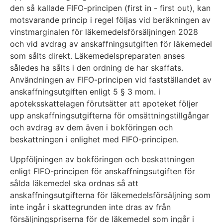
den så kallade FIFO-principen (first in - first out), kan
motsvarande princip i regel följas vid beräkningen av
vinstmarginalen för läkemedelsförsäljningen 2028
och vid avdrag av anskaffningsutgiften för läkemedel
som sålts direkt. Läkemedelspreparaten anses
således ha sålts i den ordning de har skaffats.
Användningen av FIFO-principen vid fastställandet av
anskaffningsutgiften enligt 5 § 3 mom. i
apoteksskattelagen förutsätter att apoteket följer
upp anskaffningsutgifterna för omsättningstillgångar
och avdrag av dem även i bokföringen och
beskattningen i enlighet med FIFO-principen.
Uppföljningen av bokföringen och beskattningen
enligt FIFO-principen för anskaffningsutgiften för
sålda läkemedel ska ordnas så att
anskaffningsutgifterna för läkemedelsförsäljning som
inte ingår i skattegrunden inte dras av från
försäljningspriserna för de läkemedel som ingår i