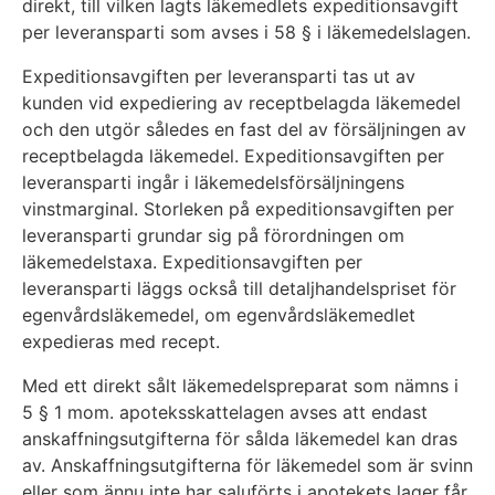
direkt, till vilken lagts läkemedlets expeditionsavgift
per leveransparti som avses i 58 § i läkemedelslagen.
Expeditionsavgiften per leveransparti tas ut av
kunden vid expediering av receptbelagda läkemedel
och den utgör således en fast del av försäljningen av
receptbelagda läkemedel. Expeditionsavgiften per
leveransparti ingår i läkemedelsförsäljningens
vinstmarginal. Storleken på expeditionsavgiften per
leveransparti grundar sig på förordningen om
läkemedelstaxa. Expeditionsavgiften per
leveransparti läggs också till detaljhandelspriset för
egenvårdsläkemedel, om egenvårdsläkemedlet
expedieras med recept.
Med ett direkt sålt läkemedelspreparat som nämns i
5 § 1 mom. apoteksskattelagen avses att endast
anskaffningsutgifterna för sålda läkemedel kan dras
av. Anskaffningsutgifterna för läkemedel som är svinn
eller som ännu inte har saluförts i apotekets lager får