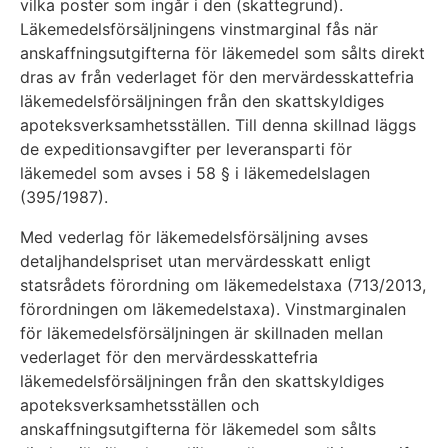
vilka poster som ingår i den (skattegrund).
Läkemedelsförsäljningens vinstmarginal fås när
anskaffningsutgifterna för läkemedel som sålts direkt
dras av från vederlaget för den mervärdesskattefria
läkemedelsförsäljningen från den skattskyldiges
apoteksverksamhetsställen. Till denna skillnad läggs
de expeditionsavgifter per leveransparti för
läkemedel som avses i 58 § i läkemedelslagen
(395/1987).
Med vederlag för läkemedelsförsäljning avses
detaljhandelspriset utan mervärdesskatt enligt
statsrådets förordning om läkemedelstaxa (713/2013,
förordningen om läkemedelstaxa). Vinstmarginalen
för läkemedelsförsäljningen är skillnaden mellan
vederlaget för den mervärdesskattefria
läkemedelsförsäljningen från den skattskyldiges
apoteksverksamhetsställen och
anskaffningsutgifterna för läkemedel som sålts