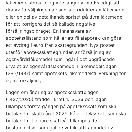
läkemedelsförsäljning inte längre är nödvändigt att
dra av försäljningen av andra produkter än läkemedel
eller en del av detaljhandelspriset på dyra läkemedel
för att korrigera det så kallade negativa
försäljningsbidraget. En innehavare av
apotekstillstånd som håller ett filialapotek kan göra
ett avdrag i euro från skattegrunden. Nya poster
utanför apoteksskattegrunden är försäljning av
egenvårdsläkemedel som ingår i det begränsade
urvalet av egenvårdsläkemedel i läkemedelslagen
(395/1987) samt apotekets läkemedelstillverkning för
egen försäljning.
Lagen om ändring av apoteksskattelagen
(1427/2025) trädde i kraft 1.1.2026 och lagen
tillämpas första gången på apoteksskatt som ska
betalas för skatteåret 2026. På apoteksskatt som ska
betalas för tidigare skatteår tillämpas de
bestämmelser som gällde vid ikraftträdandet av