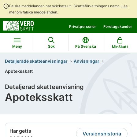
Falska meddelanden har skickats ut i Skatteförvaltningens namn.
Läs
mer om falska meddelanden
.
Gå
Gå
Privatpersoner
Företagskunder
direkt
till
till
hela
innehållet
webbplatsens
Meny
Sök
På Svenska
MinSkatt
sökning
Detaljerade skatteanvisningar
Anvisningar
Apoteksskatt
Detaljerad skatteanvisning
Apoteksskatt
Har getts
Versionshistoria