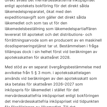
direkt avses det mervärdesskattefria inköpspriset
enligt apotekets bokföring för det direkt sålda
läkemedelspreparatet, ökat med den
expeditionsavgift som gäller det direkt sålda
läkemedlet och som tas ut för den
läkemedelsbeställning som läkemedelspartiaffären
levererat till apoteket och det distributions- och
förrättningsarvode som en producent av en maskinell
dosdispenseringstjänst tar ut. Bestämmelsen i fråga
tillämpas dock i sin helhet först vid beräkningen av
apoteksskatten för skatteåret 2028.
Med stöd av en separat övergångsbestämmelse med
avvikelse från 5 § 3 mom. i apoteksskattelagen
används vid beräkningen av den apoteksskatt som
ska betalas för skatteåren 2026–2027 som
inköpspris för läkemedlet i stället för det
mervärdesskattefria inköpspriset enligt bokföringen
det mervärdesskattefria inköpspriset vid tidpunkten