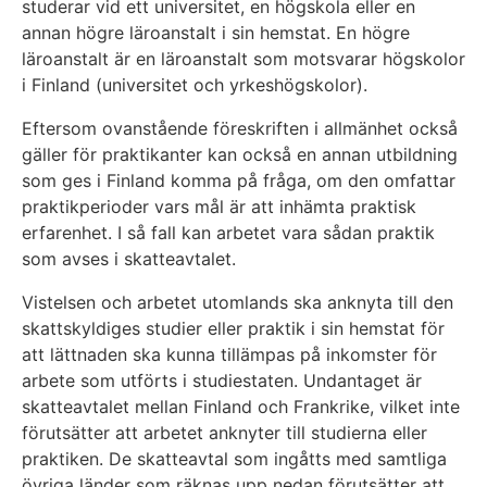
studerar vid ett universitet, en högskola eller en
annan högre läroanstalt i sin hemstat. En högre
läroanstalt är en läroanstalt som motsvarar högskolor
i Finland (universitet och yrkeshögskolor).
Eftersom ovanstående föreskriften i allmänhet också
gäller för praktikanter kan också en annan utbildning
som ges i Finland komma på fråga, om den omfattar
praktikperioder vars mål är att inhämta praktisk
erfarenhet. I så fall kan arbetet vara sådan praktik
som avses i skatteavtalet.
Vistelsen och arbetet utomlands ska anknyta till den
skattskyldiges studier eller praktik i sin hemstat för
att lättnaden ska kunna tillämpas på inkomster för
arbete som utförts i studiestaten. Undantaget är
skatteavtalet mellan Finland och Frankrike, vilket inte
förutsätter att arbetet anknyter till studierna eller
praktiken. De skatteavtal som ingåtts med samtliga
övriga länder som räknas upp nedan förutsätter att