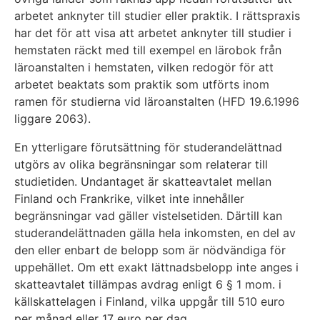
arbetet anknyter till studier eller praktik. I rättspraxis
har det för att visa att arbetet anknyter till studier i
hemstaten räckt med till exempel en lärobok från
läroanstalten i hemstaten, vilken redogör för att
arbetet beaktats som praktik som utförts inom
ramen för studierna vid läroanstalten (HFD 19.6.1996
liggare 2063).
En ytterligare förutsättning för studerandelättnad
utgörs av olika begränsningar som relaterar till
studietiden. Undantaget är skatteavtalet mellan
Finland och Frankrike, vilket inte innehåller
begränsningar vad gäller vistelsetiden. Därtill kan
studerandelättnaden gälla hela inkomsten, en del av
den eller enbart de belopp som är nödvändiga för
uppehället. Om ett exakt lättnadsbelopp inte anges i
skatteavtalet tillämpas avdrag enligt 6 § 1 mom. i
källskattelagen i Finland, vilka uppgår till 510 euro
per månad eller 17 euro per dag.