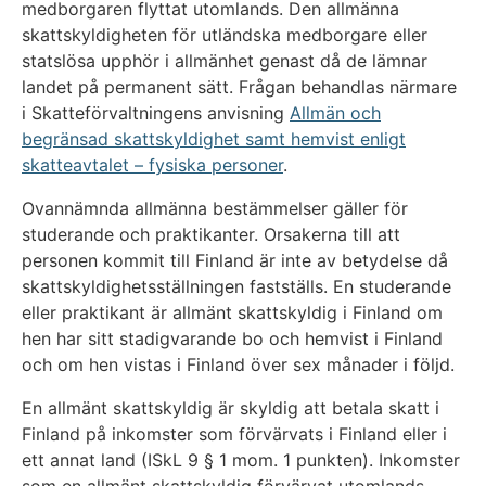
medborgaren flyttat utomlands. Den allmänna
skattskyldigheten för utländska medborgare eller
statslösa upphör i allmänhet genast då de lämnar
landet på permanent sätt. Frågan behandlas närmare
i Skatteförvaltningens anvisning
Allmän och
begränsad skattskyldighet samt hemvist enligt
skatteavtalet – fysiska personer
.
Ovannämnda allmänna bestämmelser gäller för
studerande och praktikanter. Orsakerna till att
personen kommit till Finland är inte av betydelse då
skattskyldighetsställningen fastställs. En studerande
eller praktikant är allmänt skattskyldig i Finland om
hen har sitt stadigvarande bo och hemvist i Finland
och om hen vistas i Finland över sex månader i följd.
En allmänt skattskyldig är skyldig att betala skatt i
Finland på inkomster som förvärvats i Finland eller i
ett annat land (ISkL 9 § 1 mom. 1 punkten). Inkomster
som en allmänt skattskyldig förvärvat utomlands