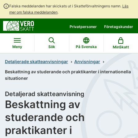
Falska meddelanden har skickats ut i Skatteförvaltningens namn.
Läs
mer om falska meddelanden
.
Gå
Gå
Privatpersoner
Företagskunder
direkt
till
till
hela
innehållet
webbplatsens
Meny
Sök
På Svenska
MinSkatt
sökning
Detaljerade skatteanvisningar
Anvisningar
Beskattning av studerande och praktikanter i internationella
situationer
Detaljerad skatteanvisning
Beskattning av
studerande och
praktikanter i