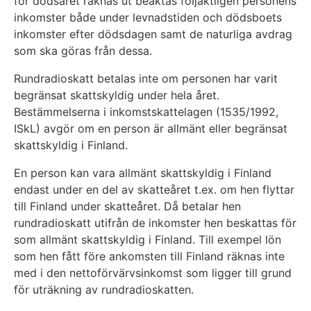
för dödsåret räknas ut beaktas följaktligen personens
inkomster både under levnadstiden och dödsboets
inkomster efter dödsdagen samt de naturliga avdrag
som ska göras från dessa.
Rundradioskatt betalas inte om personen har varit
begränsat skattskyldig under hela året.
Bestämmelserna i inkomstskattelagen (1535/1992,
ISkL) avgör om en person är allmänt eller begränsat
skattskyldig i Finland.
En person kan vara allmänt skattskyldig i Finland
endast under en del av skatteåret t.ex. om hen flyttar
till Finland under skatteåret. Då betalar hen
rundradioskatt utifrån de inkomster hen beskattas för
som allmänt skattskyldig i Finland. Till exempel lön
som hen fått före ankomsten till Finland räknas inte
med i den nettoförvärvsinkomst som ligger till grund
för uträkning av rundradioskatten.