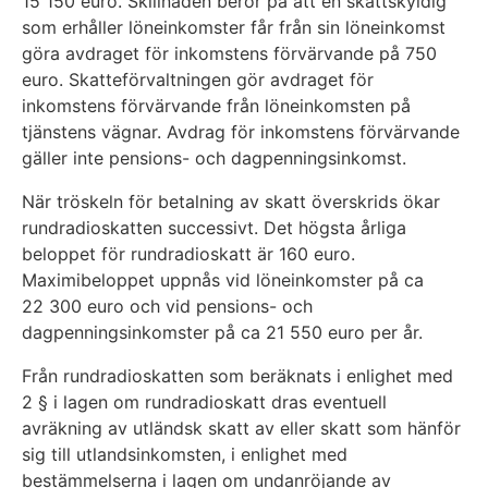
15 150 euro. Skillnaden beror på att en skattskyldig
som erhåller löneinkomster får från sin löneinkomst
göra avdraget för inkomstens förvärvande på 750
euro. Skatteförvaltningen gör avdraget för
inkomstens förvärvande från löneinkomsten på
tjänstens vägnar. Avdrag för inkomstens förvärvande
gäller inte pensions- och dagpenningsinkomst.
När tröskeln för betalning av skatt överskrids ökar
rundradioskatten successivt. Det högsta årliga
beloppet för rundradioskatt är 160 euro.
Maximibeloppet uppnås vid löneinkomster på ca
22 300 euro och vid pensions- och
dagpenningsinkomster på ca 21 550 euro per år.
Från rundradioskatten som beräknats i enlighet med
2 § i lagen om rundradioskatt dras eventuell
avräkning av utländsk skatt av eller skatt som hänför
sig till utlandsinkomsten, i enlighet med
bestämmelserna i lagen om undanröjande av