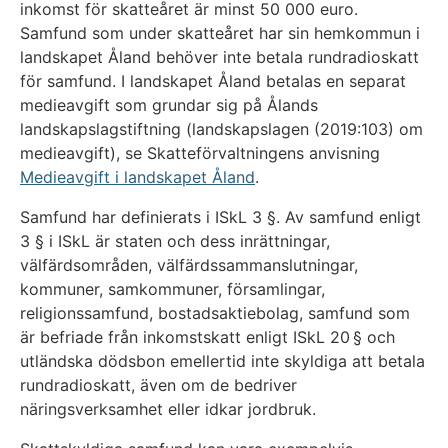
inkomst för skatteåret är minst 50 000 euro.
Samfund som under skatteåret har sin hemkommun i
landskapet Åland behöver inte betala rundradioskatt
för samfund. I landskapet Åland betalas en separat
medieavgift som grundar sig på Ålands
landskapslagstiftning (landskapslagen (2019:103) om
medieavgift), se Skatteförvaltningens anvisning
Medieavgift i landskapet Åland
.
Samfund har definierats i ISkL 3 §. Av samfund enligt
3 § i ISkL är staten och dess inrättningar,
välfärdsområden, välfärdssammanslutningar,
kommuner, samkommuner, församlingar,
religionssamfund, bostadsaktiebolag, samfund som
är befriade från inkomstskatt enligt ISkL 20 § och
utländska dödsbon emellertid inte skyldiga att betala
rundradioskatt, även om de bedriver
näringsverksamhet eller idkar jordbruk.