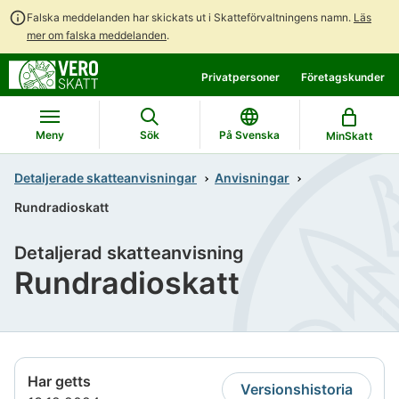
Falska meddelanden har skickats ut i Skatteförvaltningens namn.
Läs
mer om falska meddelanden
.
Gå
Gå
Privatpersoner
Företagskunder
direkt
till
till
hela
innehållet
webbplatsens
Meny
Sök
På Svenska
MinSkatt
sökning
Detaljerade skatteanvisningar
Anvisningar
Rundradioskatt
Detaljerad skatteanvisning
Rundradioskatt
Har getts
Versionshistoria