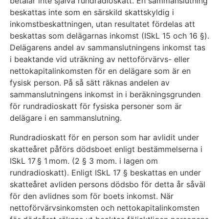
betalar inte själva rundradioskatt. En sammanslutning
beskattas inte som en särskild skattskyldig i
inkomstbeskattningen, utan resultatet fördelas att
beskattas som delägarnas inkomst (ISkL 15 och 16 §).
Delägarens andel av sammanslutningens inkomst tas
i beaktande vid uträkning av nettoförvärvs- eller
nettokapitalinkomsten för en delägare som är en
fysisk person. På så sätt räknas andelen av
sammanslutningens inkomst in i beräkningsgrunden
för rundradioskatt för fysiska personer som är
delägare i en sammanslutning.
Rundradioskatt för en person som har avlidit under
skatteåret påförs dödsboet enligt bestämmelserna i
ISkL 17 § 1 mom. (2 § 3 mom. i lagen om
rundradioskatt). Enligt ISkL 17 § beskattas en under
skatteåret avliden persons dödsbo för detta år såväl
för den avlidnes som för boets inkomst. När
nettoförvärvsinkomsten och nettokapitalinkomsten