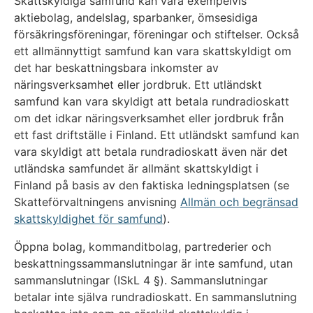
Skattskyldiga samfund kan vara exempelvis
aktiebolag, andelslag, sparbanker, ömsesidiga
försäkringsföreningar, föreningar och stiftelser. Också
ett allmännyttigt samfund kan vara skattskyldigt om
det har beskattningsbara inkomster av
näringsverksamhet eller jordbruk. Ett utländskt
samfund kan vara skyldigt att betala rundradioskatt
om det idkar näringsverksamhet eller jordbruk från
ett fast driftställe i Finland. Ett utländskt samfund kan
vara skyldigt att betala rundradioskatt även när det
utländska samfundet är allmänt skattskyldigt i
Finland på basis av den faktiska ledningsplatsen (se
Skatteförvaltningens anvisning
Allmän och begränsad
skattskyldighet för samfund
).
Öppna bolag, kommanditbolag, partrederier och
beskattningssammanslutningar är inte samfund, utan
sammanslutningar (ISkL 4 §). Sammanslutningar
betalar inte själva rundradioskatt. En sammanslutning