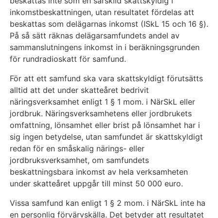
beskattas inte som en särskild skattskyldig i
inkomstbeskattningen, utan resultatet fördelas att
beskattas som delägarnas inkomst (ISkL 15 och 16 §).
På så sätt räknas delägarsamfundets andel av
sammanslutningens inkomst in i beräkningsgrunden
för rundradioskatt för samfund.
För att ett samfund ska vara skattskyldigt förutsätts
alltid att det under skatteåret bedrivit
näringsverksamhet enligt 1 § 1 mom. i NärSkL eller
jordbruk. Näringsverksamhetens eller jordbrukets
omfattning, lönsamhet eller brist på lönsamhet har i
sig ingen betydelse, utan samfundet är skattskyldigt
redan för en småskalig närings- eller
jordbruksverksamhet, om samfundets
beskattningsbara inkomst av hela verksamheten
under skatteåret uppgår till minst 50 000 euro.
Vissa samfund kan enligt 1 § 2 mom. i NärSkL inte ha
en personlig förvärvskälla. Det betyder att resultatet