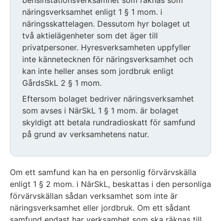
bensinstationsverksamhet som räknas som
näringsverksamhet enligt 1 § 1 mom. i
näringsskattelagen. Dessutom hyr bolaget ut
två aktielägenheter som det äger till
privatpersoner. Hyresverksamheten uppfyller
inte kännetecknen för näringsverksamhet och
kan inte heller anses som jordbruk enligt
GårdsSkL 2 § 1 mom.
Eftersom bolaget bedriver näringsverksamhet
som avses i NärSkL 1 § 1 mom. är bolaget
skyldigt att betala rundradioskatt för samfund
på grund av verksamhetens natur.
Om ett samfund kan ha en personlig förvärvskälla
enligt 1 § 2 mom. i NärSkL, beskattas i den personliga
förvärvskällan sådan verksamhet som inte är
näringsverksamhet eller jordbruk. Om ett sådant
samfund endast har verksamhet som ska räknas till