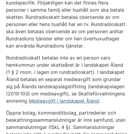
kundspecifik. Följaktligen kan det finnas flera
personer i samma familj eller hushåll som ska betala
skatten. Rundradioskatt betalas oberoende av om
personen eller hens hushåll har en tv. Rundradioskatt
ska även betalas oberoende av om personen anlitar
Rundradions tjänster eller om hen överhuvudtaget
kan använda Rundradions tjänster.
Rundradioskatt betalas inte av en person vars
hemkommun under skatteåret är i landskapet Åland
(1 § 2 mom. i lagen om rundradioskatt). I landskapet
Åland betalas en separat medieavgift som grundar
sig på Ålands landskapslagstiftning (landskapslagen
(2019:103) om medieavgift), se Skatteförvaltningens
anvisning
Medieavgift i landskapet Åland
.
Öppna bolag, kommanditbolag, partrederier och
beskattningssammanslutningar är inte samfund, utan
sammanslutningar (ISkL 4 §). Sammanslutningar