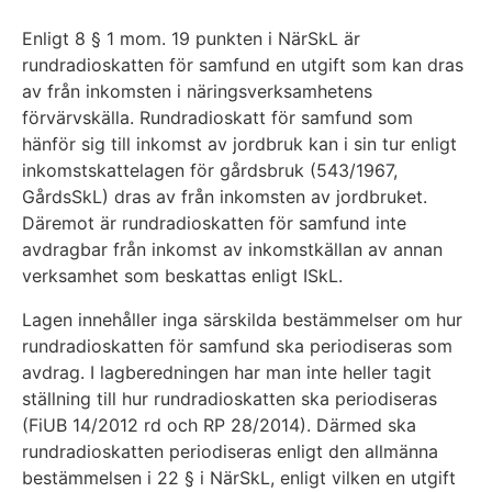
Enligt 8 § 1 mom. 19 punkten i NärSkL är
rundradioskatten för samfund en utgift som kan dras
av från inkomsten i näringsverksamhetens
förvärvskälla. Rundradioskatt för samfund som
hänför sig till inkomst av jordbruk kan i sin tur enligt
inkomstskattelagen för gårdsbruk (543/1967,
GårdsSkL) dras av från inkomsten av jordbruket.
Däremot är rundradioskatten för samfund inte
avdragbar från inkomst av inkomstkällan av annan
verksamhet som beskattas enligt ISkL.
Lagen innehåller inga särskilda bestämmelser om hur
rundradioskatten för samfund ska periodiseras som
avdrag. I lagberedningen har man inte heller tagit
ställning till hur rundradioskatten ska periodiseras
(FiUB 14/2012 rd och RP 28/2014). Därmed ska
rundradioskatten periodiseras enligt den allmänna
bestämmelsen i 22 § i NärSkL, enligt vilken en utgift