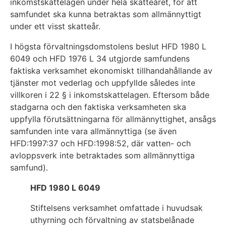
inkomstskattelagen under hela skatteåret, för att
samfundet ska kunna betraktas som allmännyttigt
under ett visst skatteår.
I högsta förvaltningsdomstolens beslut HFD 1980 L
6049 och HFD 1976 L 34 utgjorde samfundens
faktiska verksamhet ekonomiskt tillhandahållande av
tjänster mot vederlag och uppfyllde således inte
villkoren i 22 § i inkomstskattelagen. Eftersom både
stadgarna och den faktiska verksamheten ska
uppfylla förutsättningarna för allmännyttighet, ansågs
samfunden inte vara allmännyttiga (se även
HFD:1997:37 och HFD:1998:52, där vatten- och
avloppsverk inte betraktades som allmännyttiga
samfund).
HFD 1980 L 6049
Stiftelsens verksamhet omfattade i huvudsak
uthyrning och förvaltning av statsbelånade