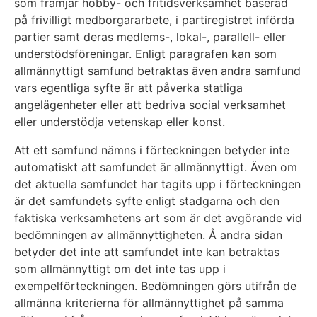
som främjar hobby- och fritidsverksamhet baserad
på frivilligt medborgararbete, i partiregistret införda
partier samt deras medlems-, lokal-, parallell- eller
understödsföreningar. Enligt paragrafen kan som
allmännyttigt samfund betraktas även andra samfund
vars egentliga syfte är att påverka statliga
angelägenheter eller att bedriva social verksamhet
eller understödja vetenskap eller konst.
Att ett samfund nämns i förteckningen betyder inte
automatiskt att samfundet är allmännyttigt. Även om
det aktuella samfundet har tagits upp i förteckningen
är det samfundets syfte enligt stadgarna och den
faktiska verksamhetens art som är det avgörande vid
bedömningen av allmännyttigheten. Å andra sidan
betyder det inte att samfundet inte kan betraktas
som allmännyttigt om det inte tas upp i
exempelförteckningen. Bedömningen görs utifrån de
allmänna kriterierna för allmännyttighet på samma