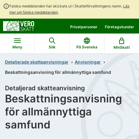
Falska meddelanden har skickats ut i Skatteförvaltningens namn.
Läs
mer om falska meddelanden
.
Gå
Gå
Privatpersoner
Företagskunder
direkt
till
till
hela
innehållet
webbplatsens
Meny
Sök
På Svenska
MinSkatt
sökning
Detaljerade skatteanvisningar
Anvisningar
Beskattningsanvisning för allmännyttiga samfund
Detaljerad skatteanvisning
Beskattningsanvisning
för allmännyttiga
samfund