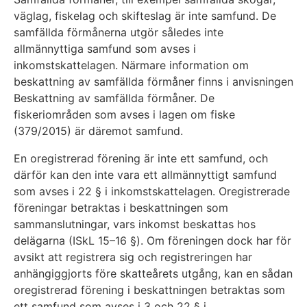
väglag, fiskelag och skifteslag är inte samfund. De
samfällda förmånerna utgör således inte
allmännyttiga samfund som avses i
inkomstskattelagen. Närmare information om
beskattning av samfällda förmåner finns i anvisningen
Beskattning av samfällda förmåner. De
fiskeriområden som avses i lagen om fiske
(379/2015) är däremot samfund.
En oregistrerad förening är inte ett samfund, och
därför kan den inte vara ett allmännyttigt samfund
som avses i 22 § i inkomstskattelagen. Oregistrerade
föreningar betraktas i beskattningen som
sammanslutningar, vars inkomst beskattas hos
delägarna (ISkL 15–16 §). Om föreningen dock har för
avsikt att registrera sig och registreringen har
anhängiggjorts före skatteårets utgång, kan en sådan
oregistrerad förening i beskattningen betraktas som
ett samfund som avses i 3 och 22 § i