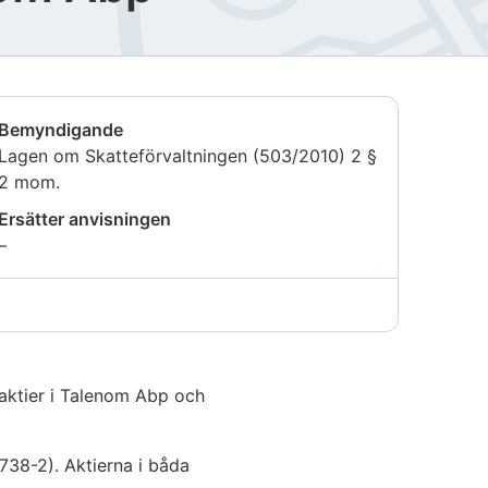
Bemyndigande
Lagen om Skatteförvaltningen (503/2010) 2 §
2 mom.
Ersätter anvisningen
Uppgiften
–
är
inte
tillgänglig
 aktier i Talenom Abp och
738-2). Aktierna i båda