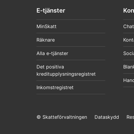
E-tjänster
Kon
MinSkatt
Chat
Räknare
Kont
Alla e-tjänster
Soci
Det positiva
Blan
kreditupplysningsregistret
Hand
Inkomstregistret
© Skatteförvaltningen
Dataskydd
Re