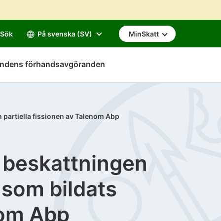
Sök
På svenska (SV)
MinSkatt
mndens förhandsavgöranden
 partiella fissionen av Talenom Abp
i beskattningen
 som bildats
nom Abp