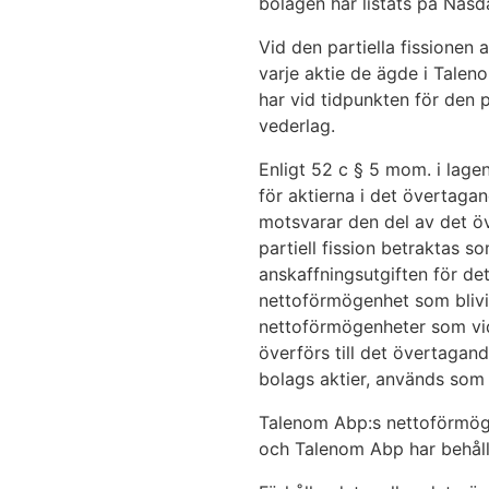
bolagen har listats på Nasd
Vid den partiella fissionen
varje aktie de ägde i Talen
har vid tidpunkten för den pa
vederlag.
Enligt 52 c § 5 mom. i lag
för aktierna i det övertaga
motsvarar den del av det ö
partiell fission betraktas s
anskaffningsutgiften för de
nettoförmögenhet som blivit
nettoförmögenheter som vid 
överförs till det övertagan
bolags aktier, används som 
Talenom Abp:s nettoförmöge
och Talenom Abp har behåll