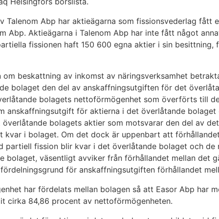
aq Helsingfors börslista.
 av Talenom Abp har aktieägarna som fissionsvederlag fått e
om Abp. Aktieägarna i Talenom Abp har inte fått något ann
rtiella fissionen haft 150 600 egna aktier i sin besittning, f
en om beskattning av inkomst av näringsverksamhet betrakt
nde bolaget den del av anskaffningsutgiften för det överlå
verlåtande bolagets nettoförmögenhet som överförts till d
om anskaffningsutgift för aktierna i det överlåtande bolaget
t överlåtande bolagets aktier som motsvarar den del av de
 kvar i bolaget. Om det dock är uppenbart att förhållande
partiell fission blir kvar i det överlåtande bolaget och 
de bolaget, väsentligt avviker från förhållandet mellan det
fördelningsgrund för anskaffningsutgiften förhållandet mel
nhet har fördelats mellan bolagen så att Easor Abp har mo
it cirka 84,86 procent av nettoförmögenheten.