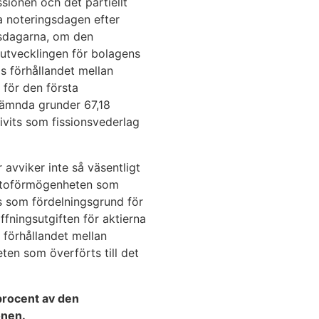
sionen och det partiellt
a noteringsdagen efter
rsdagarna, om den
utvecklingen för bolagens
s förhållandet mellan
 för den första
nämnda grunder 67,18
ivits som fissionsvederlag
avviker inte så väsentligt
ettoförmögenheten som
as som fördelningsgrund för
fningsutgiften för aktierna
 förhållandet mellan
en som överförts till det
procent av den
onen.