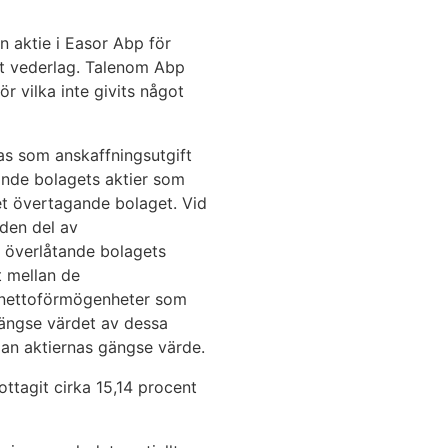
n aktie i Easor Abp för
at vederlag. Talenom Abp
ör vilka inte givits något
as som anskaffningsutgift
tande bolagets aktier som
et övertagande bolaget. Vid
 den del av
t överlåtande bolagets
t mellan de
de nettoförmögenheter som
 gängse värdet av dessa
lan aktiernas gängse värde.
ttagit cirka 15,14 procent