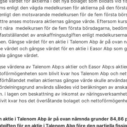
se värdet för aktierna i det nya bolaget som bildats vid fis
ms enligt den vägda medelkursen för aktierna på den först
nd enligt den motsvarande medelkursen för de fem första bö
tre anses motsvara aktiernas gängse värde. Eftersom kurs
rit nära medelkursen för de fem första börsdagarna, bedöm
fastställandet av anskaffningsutgiften enligt medelkurserna
onen. Gängse värdet för en aktie i Talenom Abp är på ovan 
e värdet och gängse värdet för en aktie i Easor Abp som g
tala gängse värdet.
se värdena av Talenom Abp:s aktier och Easor Abp:s aktier 
ettoförmögenheten som blivit kvar hos Talenom Abp och n
t förhållandet mellan aktiernas gängse värde skulle använd
ördelningsgrund används således vid beräkningen av anskaf
m. i lagen om beskattning av inkomst av näringsverksamhet
vit kvar hos det överlåtande bolaget och nettoförmögenhet
en aktie i Talenom Abp är på ovan nämnda grunder 84,86 
giften för en aktie i Talenom Abp före den partiella fissi