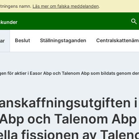
altningens namn.
Läs mer om falska meddelanden
.
Gå
Gå
skunder
direkt
till
till
hela
innehållet
webbplatsens
Beslut
Ställningstaganden
Centralskattenä
ar
sökning
ngen för aktier i Easor Abp och Talenom Abp som bildats genom den
 anskaffningsutgiften 
or Abp och Talenom Abp
lla fissionen av Tale