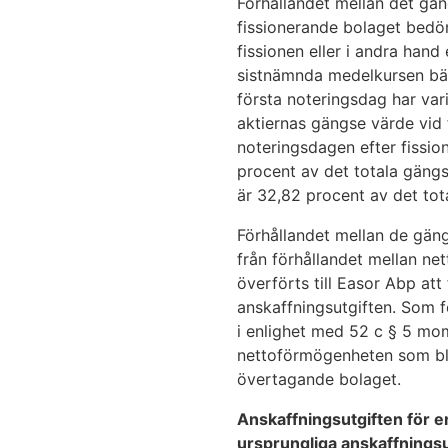
Förhållandet mellan det gäng
fissionerande bolaget bedö
fissionen eller i andra ha
sistnämnda medelkursen bät
första noteringsdag har va
aktiernas gängse värde vid 
noteringsdagen efter fissi
procent av det totala gängs
är 32,82 procent av det to
Förhållandet mellan de gäng
från förhållandet mellan n
överförts till Easor Abp at
anskaffningsutgiften. Som f
i enlighet med 52 c § 5 mo
nettoförmögenheten som bli
övertagande bolaget.
Anskaffningsutgiften för 
ursprungliga anskaffningsut