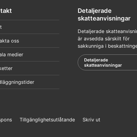
takt
Detaljerade
skatteanvisningar
t
Detaljerade skatteanvisni
är avsedda särskilt för
akta oss
sakkunniga i beskattning
ala medier
Detaljerade
skatteanvisningar
ketter
läggningstider
spons
Tillgänglighetsutlåtande
Skriv ut