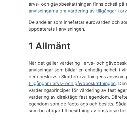
arvs- och gåvobeskattningen finns också på 
s
anvisningarna om värdering av tillgångar i a
De andelar som innefattar eurovärden och som
uppdaterats i anvisningen.
1 Allmänt
När det gäller värdering i arvs- och gåvobesk
anvisningar som bildar en enhetlig helhet, i v
dem beskrivs i Skatteförvaltningens anvisnin
tillgångar i arvs- och gåvobeskattningen
. Den
värderingsprinciper för värdering av fast ege
värdering av direktägd fast egendom. Därefte
egendom som de facto ägs och besitts. Sådan
som berättigar till besittning av bostadsaktie