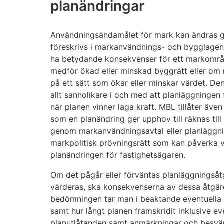
planändringar
Användningsändamålet för mark kan ändras g
föreskrivs i markanvändnings- och bygglagen
ha betydande konsekvenser för ett markområ
medför ökad eller minskad byggrätt eller o
på ett sätt som ökar eller minskar värdet. Den
allt sannolikare i och med att planläggningen 
när planen vinner laga kraft. MBL tillåter äve
som en planändring ger upphov till räknas til
genom markanvändningsavtal eller planläggn
markpolitisk prövningsrätt som kan påverka 
planändringen för fastighetsägaren.
Om det pågår eller förväntas planläggningså
värderas, ska konsekvenserna av dessa åtgärd
bedömningen tar man i beaktande eventuella 
samt hur långt planen framskridit inklusive ev
planutlåtanden samt anmärkningar och besvär