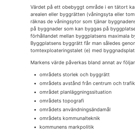
Värdet på ett obebyggt område i en tätort kan
arealen eller byggrätten (våningsyta eller to
räknas de våningsytor som tjänar byggnaden
på byggnader som kan byggas på byggplatsen
förhållandet mellan byggplatsens maximala b
Byggplatsens byggrätt får man således genom
tomtexploateringstalet (e) med byggnadsplats
Markens värde påverkas bland annat av följan
områdets storlek och byggrätt
områdets avstånd från centrum och trafik
området planläggningssituation
områdets topografi
områdets användningsändamål
områdets kommunalteknik
kommunens markpolitik