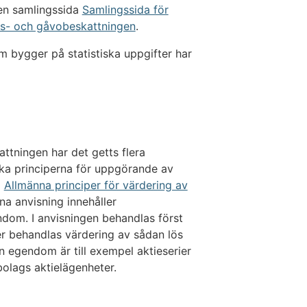
en samlingssida
Samlingssida för
rvs- och gåvobeskattningen
.
 bygger på statistiska uppgifter har
attningen har det getts flera
ilka principerna för uppgörande av
g
Allmänna principer för värdering av
na anvisning innehåller
ndom. I anvisningen behandlas först
r behandlas värdering av sådan lös
 egendom är till exempel aktieserier
bolags aktielägenheter.