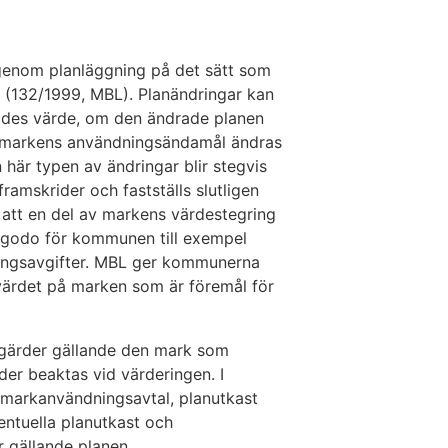
enom planläggning på det sätt som
 (132/1999, MBL). Planändringar kan
des värde, om den ändrade planen
m markens användningsändamål ändras
 här typen av ändringar blir stegvis
framskrider och fastställs slutligen
n att en del av markens värdestegring
l godo för kommunen till exempel
ingsavgifter. MBL ger kommunerna
värdet på marken som är föremål för
tgärder gällande den mark som
er beaktas vid värderingen. I
markanvändningsavtal, planutkast
entuella planutkast och
 gällande planen.