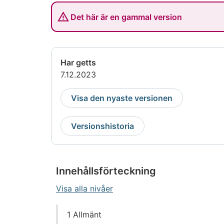
Det här är en gammal version
Har getts
7.12.2023
Visa den nyaste versionen
Versionshistoria
Innehållsförteckning
Visa alla nivåer
Gå
1 Allmänt
direkt