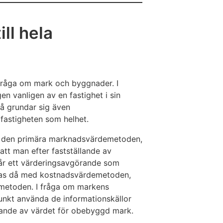
ll hela
 fråga om mark och byggnader. I
en vanligen av en fastighet i sin
å grundar sig även
 fastigheten som helhet.
igt den primära marknadsvärdemetoden,
tt man efter fastställande av
år ett värderingsavgörande som
eras då med kostnadsvärdemetoden,
etoden. I fråga om markens
kt använda de informationskällor
llande av värdet för obebyggd mark.