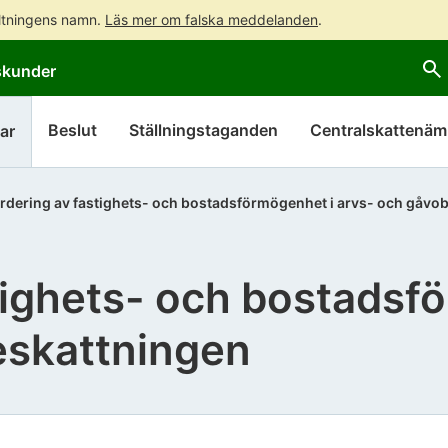
altningens namn.
Läs mer om falska meddelanden
.
Gå
Gå
skunder
direkt
till
till
hela
innehållet
webbplatsens
Beslut
Ställningstaganden
Centralskattenä
ar
sökning
rdering av fastighets- och bostadsförmögenhet i arvs- och gåvo
tighets- och bostadsf
eskattningen