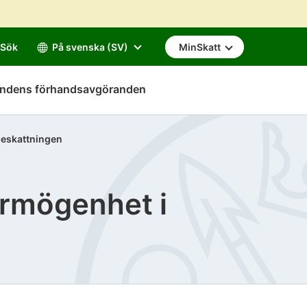
Sök
På svenska (SV)
MinSkatt
mndens förhandsavgöranden
beskattningen
örmögenhet i