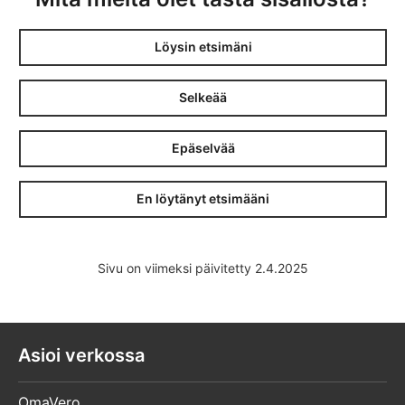
Löysin etsimäni
Täyttöohje
Selkeää
Kiinteistöveron oikaisuvaatimus, täyttöohje
Epäselvää
En löytänyt etsimääni
Sivu on viimeksi päivitetty 2.4.2025
Asioi verkossa
OmaVero