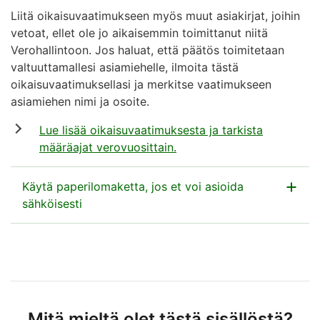
Liitä oikaisuvaatimukseen myös muut asiakirjat, joihin
vetoat, ellet ole jo aikaisemmin toimittanut niitä
Verohallintoon. Jos haluat, että päätös toimitetaan
valtuuttamallesi asiamiehelle, ilmoita tästä
oikaisuvaatimuksellasi ja merkitse vaatimukseen
asiamiehen nimi ja osoite.
Lue lisää oikaisuvaatimuksesta ja tarkista
määräajat verovuosittain.
Käytä paperilomaketta, jos et voi asioida
sähköisesti
Lataa lomake
Kiinteistöveron oikaisuvaatimus (pdf, 145
kt)
Mitä mieltä olet tästä sisällöstä?