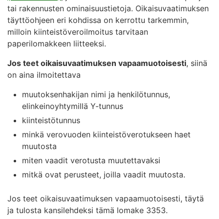
tai rakennusten ominaisuustietoja. Oikaisuvaatimuksen
täyttöohjeen eri kohdissa on kerrottu tarkemmin,
milloin kiinteistöveroilmoitus tarvitaan
paperilomakkeen liitteeksi.
Jos teet oikaisuvaatimuksen vapaamuotoisesti
, siinä
on aina ilmoitettava
muutoksenhakijan nimi ja henkilötunnus,
elinkeinoyhtymillä Y-tunnus
kiinteistötunnus
minkä verovuoden kiinteistöverotukseen haet
muutosta
miten vaadit verotusta muutettavaksi
mitkä ovat perusteet, joilla vaadit muutosta.
Jos teet oikaisuvaatimuksen vapaamuotoisesti, täytä
ja tulosta kansilehdeksi tämä lomake 3353.