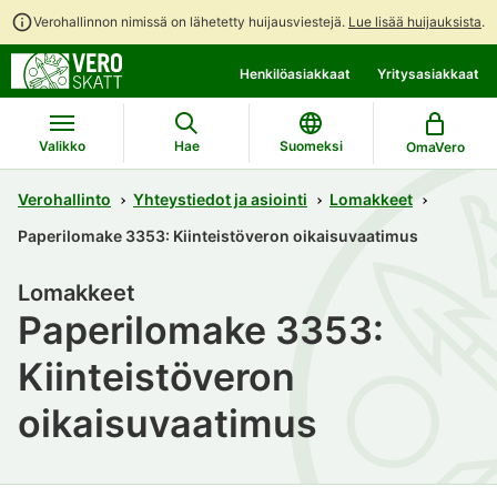
Verohallinnon nimissä on lähetetty huijausviestejä.
Lue lisää huijauksista
.
Siirry
Siirry
Henkilöasiakkaat
Yritysasiakkaat
suoraan
koko
sisältöön
sivuston
hakuun
Valikko
Hae
Suomeksi
OmaVero
Verohallinto
Yhteystiedot ja asiointi
Lomakkeet
Paperilomake 3353: Kiinteistöveron oikaisuvaatimus
Lomakkeet
Paperilomake 3353:
Kiinteistöveron
oikaisuvaatimus