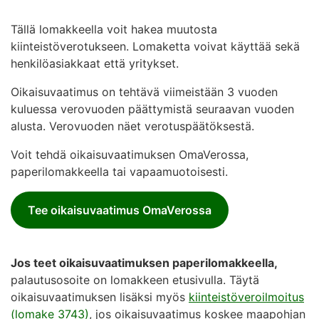
Tällä lomakkeella voit hakea muutosta
kiinteistöverotukseen. Lomaketta voivat käyttää sekä
henkilöasiakkaat että yritykset.
Oikaisuvaatimus on tehtävä viimeistään 3 vuoden
kuluessa verovuoden päättymistä seuraavan vuoden
alusta. Verovuoden näet verotuspäätöksestä.
Voit tehdä oikaisuvaatimuksen OmaVerossa,
paperilomakkeella tai vapaamuotoisesti.
Tee oikaisuvaatimus OmaVerossa
Jos teet oikaisuvaatimuksen paperilomakkeella,
palautusosoite on lomakkeen etusivulla. Täytä
oikaisuvaatimuksen lisäksi myös
kiinteistöveroilmoitus
(lomake 3743)
, jos oikaisuvaatimus koskee maapohjan