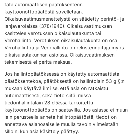
tätä automaattisen päätöksenteon
käyttöönottopäätöstä sovelletaan.
Oikaisuvaatimusmenettelystä on säädetty perintö- ja
lahjaverolaissa (378/1940). Oikaisuvaatimuksen
käsittelee verotuksen oikaisulautakunta tai
Verohallinto. Verotuksen oikaisulautakunta on osa
Verohallintoa ja Verohallinto on rekisterinpitäjä myös
oikaisulautakunnan asioissa. Oikaisuvaatimuksen
tekemisestä ei peritä maksua.
Jos hallintopäätöksessä on käytetty automaattista
päätöksentekoa, päätöksestä on hallintolain 53 g §:n
mukaan käytävä ilmi se, että asia on ratkaistu
automaattisesti, sekä tieto siitä, missä
tiedonhallintalain 28 d §:ssä tarkoitettu
käyttöönottopäätös on saatavilla. Jos asiassa ei muun
lain perusteella anneta hallintopäätöstä, tiedot on
annettava asianosaiselle muulla tavoin viimeistään
silloin, kun asia käsittely päättyy.