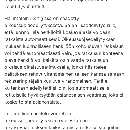
käsittelysääntöinä.
Hallintolain 53 f §:ssä on säädetty
oikeussuojaedellytyksestä. Se on lisäedellytys sille,
että luonnollisia henkilöitä koskeva asia voidaan
ratkaista automaattisesti. Oikeussuojaedellytyksen
mukaan luonnolliseen henkilöön kohdistuvan ratkaisun
voi tehdä automaattisesti vain, jos ratkaisun kohteena
oleva henkilö voi kaikilta osin vaatia ratkaisuun
oikaisua oikaisuvaatimuksella, jonka käsittelee
päätöksen tehnyt viranomainen tai sen kanssa samaan
rekisterinpitäjään kuuluva viranomainen. Tätä ei
kuitenkaan edellytetä silloin, jos automaattisella
ratkaisulla hyväksytään asianosaisen vaatimus, joka ei
koske toista asianosaista.
Luonnollinen henkilö voi tehdä
oikeussuojaedellytyksen edellyttämän
oikaisuvaatimuksen kaikista niistä ratkaisuista, joihin