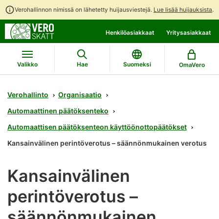
Verohallinnon nimissä on lähetetty huijausviestejä.
Lue lisää huijauksista
.
Siirry
Siirry
Henkilöasiakkaat
Yritysasiakkaat
suoraan
koko
sisältöön
sivuston
hakuun
Valikko
Hae
Suomeksi
OmaVero
Verohallinto
Organisaatio
Automaattinen päätöksenteko
Automaattisen päätöksenteon käyttöönottopäätökset
Kansainvälinen perintöverotus – säännönmukainen verotus
Kansainvälinen
perintöverotus –
säännönmukainen