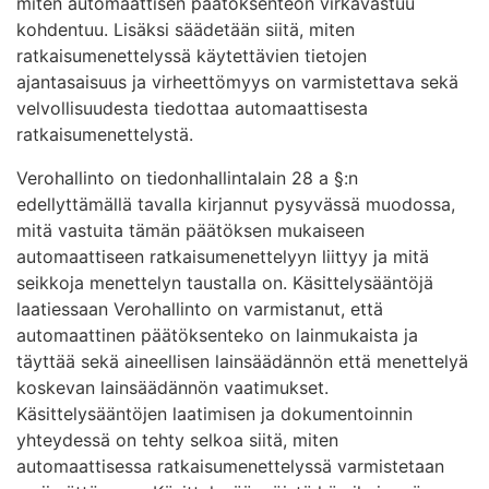
miten automaattisen päätöksenteon virkavastuu
kohdentuu. Lisäksi säädetään siitä, miten
ratkaisumenettelyssä käytettävien tietojen
ajantasaisuus ja virheettömyys on varmistettava sekä
velvollisuudesta tiedottaa automaattisesta
ratkaisumenettelystä.
Verohallinto on tiedonhallintalain 28 a §:n
edellyttämällä tavalla kirjannut pysyvässä muodossa,
mitä vastuita tämän päätöksen mukaiseen
automaattiseen ratkaisumenettelyyn liittyy ja mitä
seikkoja menettelyn taustalla on. Käsittelysääntöjä
laatiessaan Verohallinto on varmistanut, että
automaattinen päätöksenteko on lainmukaista ja
täyttää sekä aineellisen lainsäädännön että menettelyä
koskevan lainsäädännön vaatimukset.
Käsittelysääntöjen laatimisen ja dokumentoinnin
yhteydessä on tehty selkoa siitä, miten
automaattisessa ratkaisumenettelyssä varmistetaan