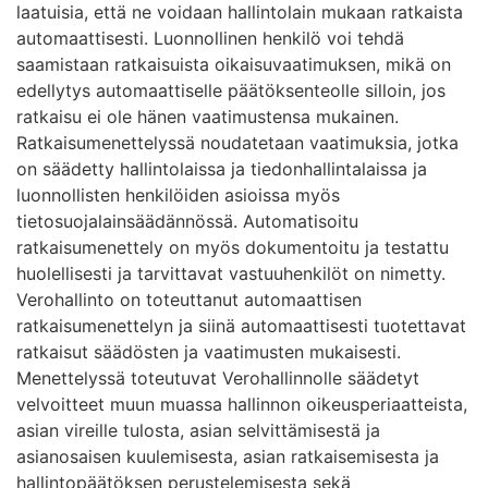
laatuisia, että ne voidaan hallintolain mukaan ratkaista
automaattisesti. Luonnollinen henkilö voi tehdä
saamistaan ratkaisuista oikaisuvaatimuksen, mikä on
edellytys automaattiselle päätöksenteolle silloin, jos
ratkaisu ei ole hänen vaatimustensa mukainen.
Ratkaisumenettelyssä noudatetaan vaatimuksia, jotka
on säädetty hallintolaissa ja tiedonhallintalaissa ja
luonnollisten henkilöiden asioissa myös
tietosuojalainsäädännössä. Automatisoitu
ratkaisumenettely on myös dokumentoitu ja testattu
huolellisesti ja tarvittavat vastuuhenkilöt on nimetty.
Verohallinto on toteuttanut automaattisen
ratkaisumenettelyn ja siinä automaattisesti tuotettavat
ratkaisut säädösten ja vaatimusten mukaisesti.
Menettelyssä toteutuvat Verohallinnolle säädetyt
velvoitteet muun muassa hallinnon oikeusperiaatteista,
asian vireille tulosta, asian selvittämisestä ja
asianosaisen kuulemisesta, asian ratkaisemisesta ja
hallintopäätöksen perustelemisesta sekä