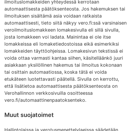
ilmoituslomakkeiden yhteydessä kerrotaan
automaattisesta päätöksenteosta. Jos hakemuksen tai
ilmoituksen sisältämä asia voidaan ratkaista
automaattisesti, tieto siitä näkyy vero.fi:ssä varsinaisen
veroilmoituslomakkeen lomakesivulla eli sillä sivulla,
josta lomakkeen voi ladata. Mainintaa ei ole itse
lomakkeissa eli lomaketiedostoissa eikä esimerkiksi
lomakkeiden täyttöohjeissa. Lomakesivun tekstissä ei
voida ottaa varmasti kantaa siihen, käsitelläänkö juuri
asiakkaan yksilöllinen hakemus tai ilmoitus kokonaan
tai osittain automaatiossa, koska tätä ei voida
etukäteen luotettavasti päätellä. Sivulla on kerrottu,
että lisätietoa automaattisesta päätöksenteosta on
Verohallinnon verkkosivuilla osoitteessa
vero.fi/automaattinenpaatoksenteko.
Muut suojatoimet
Hallintolaissa ja verotusmenettelylaeissa säädetään