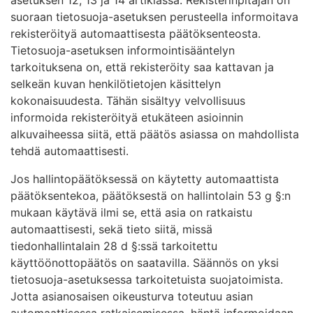
suoraan tietosuoja-asetuksen perusteella informoitava
rekisteröityä automaattisesta päätöksenteosta.
Tietosuoja-asetuksen informointisääntelyn
tarkoituksena on, että rekisteröity saa kattavan ja
selkeän kuvan henkilötietojen käsittelyn
kokonaisuudesta. Tähän sisältyy velvollisuus
informoida rekisteröityä etukäteen asioinnin
alkuvaiheessa siitä, että päätös asiassa on mahdollista
tehdä automaattisesti.
Jos hallintopäätöksessä on käytetty automaattista
päätöksentekoa, päätöksestä on hallintolain 53 g §:n
mukaan käytävä ilmi se, että asia on ratkaistu
automaattisesti, sekä tieto siitä, missä
tiedonhallintalain 28 d §:ssä tarkoitettu
käyttöönottopäätös on saatavilla. Säännös on yksi
tietosuoja-asetuksessa tarkoitetuista suojatoimista.
Jotta asianosaisen oikeusturva toteutuu asian
automaattisessa ratkaisemisessa, häntä informoidaan