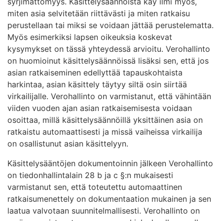
syrjimättömyys. Käsittelysäännöistä käy ilmi myös,
miten asia selvitetään riittävästi ja miten ratkaisu
perustellaan tai miksi se voidaan jättää perustelematta.
Myös esimerkiksi lapsen oikeuksia koskevat
kysymykset on tässä yhteydessä arvioitu. Verohallinto
on huomioinut käsittelysäännöissä lisäksi sen, että jos
asian ratkaiseminen edellyttää tapauskohtaista
harkintaa, asian käsittely täytyy siltä osin siirtää
virkailijalle. Verohallinto on varmistanut, että vähintään
viiden vuoden ajan asian ratkaisemisesta voidaan
osoittaa, millä käsittelysäännöillä yksittäinen asia on
ratkaistu automaattisesti ja missä vaiheissa virkailija
on osallistunut asian käsittelyyn.
Käsittelysääntöjen dokumentoinnin jälkeen Verohallinto
on tiedonhallintalain 28 b ja c §:n mukaisesti
varmistanut sen, että toteutettu automaattinen
ratkaisumenettely on dokumentaation mukainen ja sen
laatua valvotaan suunnitelmallisesti. Verohallinto on