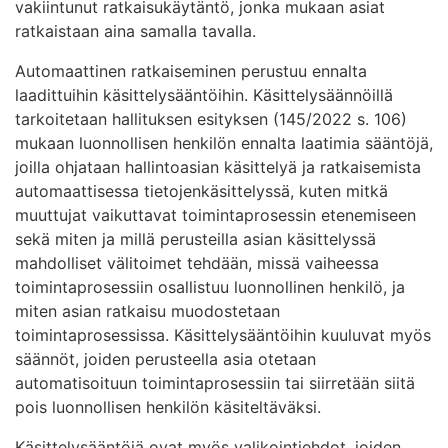
vakiintunut ratkaisukäytäntö, jonka mukaan asiat
ratkaistaan aina samalla tavalla.
Automaattinen ratkaiseminen perustuu ennalta
laadittuihin käsittelysääntöihin. Käsittelysäännöillä
tarkoitetaan hallituksen esityksen (145/2022 s. 106)
mukaan luonnollisen henkilön ennalta laatimia sääntöjä,
joilla ohjataan hallintoasian käsittelyä ja ratkaisemista
automaattisessa tietojenkäsittelyssä, kuten mitkä
muuttujat vaikuttavat toimintaprosessin etenemiseen
sekä miten ja millä perusteilla asian käsittelyssä
mahdolliset välitoimet tehdään, missä vaiheessa
toimintaprosessiin osallistuu luonnollinen henkilö, ja
miten asian ratkaisu muodostetaan
toimintaprosessissa. Käsittelysääntöihin kuuluvat myös
säännöt, joiden perusteella asia otetaan
automatisoituun toimintaprosessiin tai siirretään siitä
pois luonnollisen henkilön käsiteltäväksi.
Käsittelysääntöjä ovat myös valikointiehdot, joiden