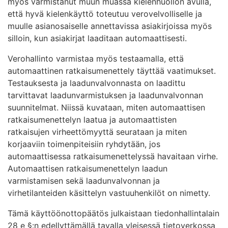
myös varmistanut muun muassa kielenhuollon avulla,
että hyvä kielenkäyttö toteutuu verovelvolliselle ja
muulle asianosaiselle annettavissa asiakirjoissa myös
silloin, kun asiakirjat laaditaan automaattisesti.
Verohallinto varmistaa myös testaamalla, että
automaattinen ratkaisumenettely täyttää vaatimukset.
Testauksesta ja laadunvalvonnasta on laadittu
tarvittavat laadunvarmistuksen ja laadunvalvonnan
suunnitelmat. Niissä kuvataan, miten automaattisen
ratkaisumenettelyn laatua ja automaattisten
ratkaisujen virheettömyyttä seurataan ja miten
korjaaviin toimenpiteisiin ryhdytään, jos
automaattisessa ratkaisumenettelyssä havaitaan virhe.
Automaattisen ratkaisumenettelyn laadun
varmistamisen sekä laadunvalvonnan ja
virhetilanteiden käsittelyn vastuuhenkilöt on nimetty.
Tämä käyttöönottopäätös julkaistaan tiedonhallintalain
28 e §:n edellyttämällä tavalla yleisessä tietoverkossa