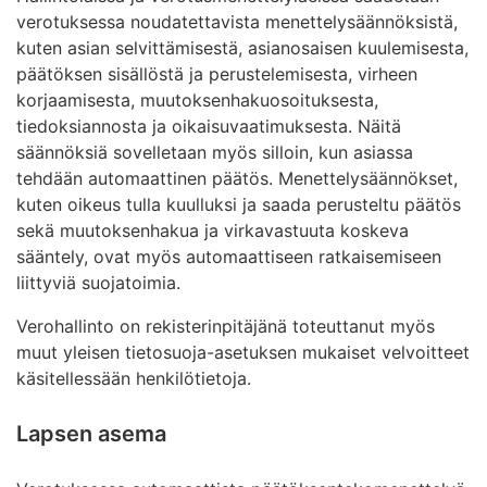
verotuksessa noudatettavista menettelysäännöksistä,
kuten asian selvittämisestä, asianosaisen kuulemisesta,
päätöksen sisällöstä ja perustelemisesta, virheen
korjaamisesta, muutoksenhakuosoituksesta,
tiedoksiannosta ja oikaisuvaatimuksesta. Näitä
säännöksiä sovelletaan myös silloin, kun asiassa
tehdään automaattinen päätös. Menettelysäännökset,
kuten oikeus tulla kuulluksi ja saada perusteltu päätös
sekä muutoksenhakua ja virkavastuuta koskeva
sääntely, ovat myös automaattiseen ratkaisemiseen
liittyviä suojatoimia.
Verohallinto on rekisterinpitäjänä toteuttanut myös
muut yleisen tietosuoja-asetuksen mukaiset velvoitteet
käsitellessään henkilötietoja.
Lapsen asema