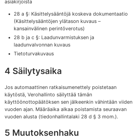
asiakirjoista
28 a §: Käsittelysääntöjä koskeva dokumentaatio
(Käsittelysääntöjen ylätason kuvaus –
kansainvälinen perintöverotus)
28 b ja c §: Laadunvarmistuksen ja
laadunvalvonnan kuvaus
Tietoturvakuvaus
4 Säilytysaika
Jos automaattinen ratkaisumenettely poistetaan
käytöstä, Verohallinto säilyttää tämän
käyttöönottopäätöksen sen jälkeenkin vähintään viiden
vuoden ajan. Määräaika alkaa poistamista seuraavan
vuoden alusta (tiedonhallintalaki 28 d § 3 mom.).
5 Muutoksenhaku