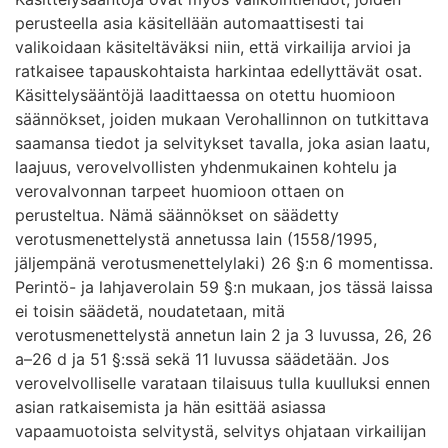
perusteella asia käsitellään automaattisesti tai
valikoidaan käsiteltäväksi niin, että virkailija arvioi ja
ratkaisee tapauskohtaista harkintaa edellyttävät osat.
Käsittelysääntöjä laadittaessa on otettu huomioon
säännökset, joiden mukaan Verohallinnon on tutkittava
saamansa tiedot ja selvitykset tavalla, joka asian laatu,
laajuus, verovelvollisten yhdenmukainen kohtelu ja
verovalvonnan tarpeet huomioon ottaen on
perusteltua. Nämä säännökset on säädetty
verotusmenettelystä annetussa lain (1558/1995,
jäljempänä verotusmenettelylaki) 26 §:n 6 momentissa.
Perintö- ja lahjaverolain 59 §:n mukaan, jos tässä laissa
ei toisin säädetä, noudatetaan, mitä
verotusmenettelystä annetun lain 2 ja 3 luvussa, 26, 26
a–26 d ja 51 §:ssä sekä 11 luvussa säädetään. Jos
verovelvolliselle varataan tilaisuus tulla kuulluksi ennen
asian ratkaisemista ja hän esittää asiassa
vapaamuotoista selvitystä, selvitys ohjataan virkailijan