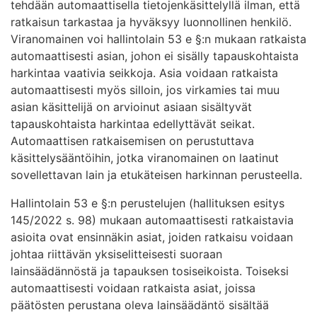
tehdään automaattisella tietojenkäsittelyllä ilman, että
ratkaisun tarkastaa ja hyväksyy luonnollinen henkilö.
Viranomainen voi hallintolain 53 e §:n mukaan ratkaista
automaattisesti asian, johon ei sisälly tapauskohtaista
harkintaa vaativia seikkoja. Asia voidaan ratkaista
automaattisesti myös silloin, jos virkamies tai muu
asian käsittelijä on arvioinut asiaan sisältyvät
tapauskohtaista harkintaa edellyttävät seikat.
Automaattisen ratkaisemisen on perustuttava
käsittelysääntöihin, jotka viranomainen on laatinut
sovellettavan lain ja etukäteisen harkinnan perusteella.
Hallintolain 53 e §:n perustelujen (hallituksen esitys
145/2022 s. 98) mukaan automaattisesti ratkaistavia
asioita ovat ensinnäkin asiat, joiden ratkaisu voidaan
johtaa riittävän yksiselitteisesti suoraan
lainsäädännöstä ja tapauksen tosiseikoista. Toiseksi
automaattisesti voidaan ratkaista asiat, joissa
päätösten perustana oleva lainsäädäntö sisältää