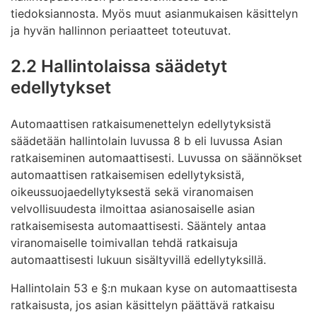
tiedoksiannosta. Myös muut asianmukaisen käsittelyn
ja hyvän hallinnon periaatteet toteutuvat.
2.2 Hallintolaissa säädetyt
edellytykset
Automaattisen ratkaisumenettelyn edellytyksistä
säädetään hallintolain luvussa 8 b eli luvussa Asian
ratkaiseminen automaattisesti. Luvussa on säännökset
automaattisen ratkaisemisen edellytyksistä,
oikeussuojaedellytyksestä sekä viranomaisen
velvollisuudesta ilmoittaa asianosaiselle asian
ratkaisemisesta automaattisesti. Sääntely antaa
viranomaiselle toimivallan tehdä ratkaisuja
automaattisesti lukuun sisältyvillä edellytyksillä.
Hallintolain 53 e §:n mukaan kyse on automaattisesta
ratkaisusta, jos asian käsittelyn päättävä ratkaisu