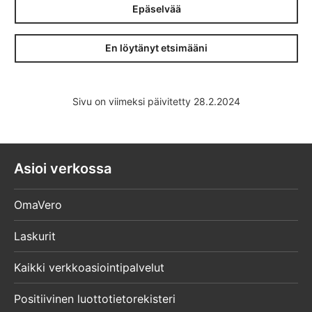
Epäselvää
En löytänyt etsimääni
Sivu on viimeksi päivitetty 28.2.2024
Asioi verkossa
OmaVero
Laskurit
Kaikki verkkoasiointipalvelut
Positiivinen luottotietorekisteri