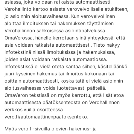
asiassa, joka voidaan ratkaista automaattisesti,
Verohallinto kertoo asiasta verovelvolliselle etukäteen,
jo asioinnin aloitusvaiheessa. Kun verovelvollinen
aloittaa ilmoituksen tai hakemuksen täyttämisen
Verohallinnon sähköisessä asiointipalvelussa
OmaVerossa, hänelle kerrotaan siinä yhteydessä, että
asia voidaan ratkaista automaattisesti. Tieto näkyy
infotekstinä niissä ilmoituksissa ja hakemuksissa,
joiden asiat voidaan ratkaista automaatiossa.
Infotekstissä ei vielä oteta kantaa siihen, käsitelläänkö
juuri kyseinen hakemus tai ilmoitus kokonaan tai
osittain automaattisesti, koska tätä ei vielä asioinnin
aloitusvaiheessa voida luotettavasti päätellä.
OmaVeron tekstissä on myös kerrottu, että lisätietoa
automaattisesta päätöksenteosta on Verohallinnon
verkkosivuilla osoitteessa
vero.fi/automaattinenpaatoksenteko.
Myös vero.fi-sivuilla olevien hakemus- ja