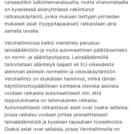
runsaastikin tulkinnanvaraisuutta, mutta viranomaisella
on kyseisessä asiaryhmässä vakiintunut
ratkaisukäytäntö, jonka mukaan tiettyjen piirteiden
mukaiset asiat (tyyppitapaukset) ratkaistaan aina
samalla tavalla.
Verohallinnossa kaikki menettely perustuu
lainsäädäntöön ja myös automaattinen päätöksenteko
on normi- ja sääntöpohjaista. Lainsäädännöllä
tarkoitetaan sääntelyä laajasti eli EU-oikeudesta
alemman asteisiin normeihin ja oikeuskäytäntöön.
Verohallinto on etukäteen harkinnut, mitkä tämän
käyttöönottopäätöksen kohteena olevista asioista
voidaan ratkaista automaattisesti niin, että
lopputuloksena on lainmukainen ratkaisu.
Automaattisesti ratkaistavat asiat ovat osaksi sellaisia,
joissa ratkaisu voidaan johtaa yksiselitteisesti
lainsäädännöstä ja kyseisen tapauksen tosiseikoista.
Osaksi asiat ovat sellaisia, joissa Verohallinnolla on