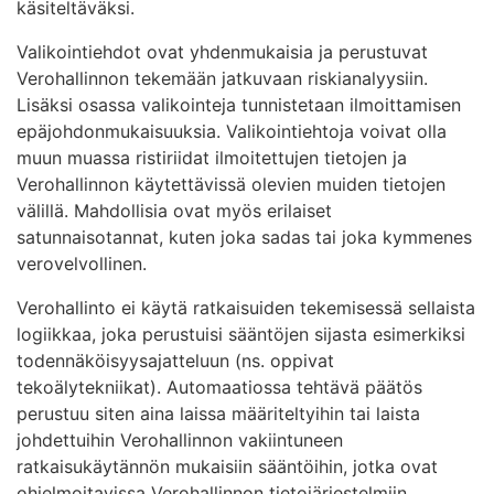
käsiteltäväksi.
Valikointiehdot ovat yhdenmukaisia ja perustuvat
Verohallinnon tekemään jatkuvaan riskianalyysiin.
Lisäksi osassa valikointeja tunnistetaan ilmoittamisen
epäjohdonmukaisuuksia. Valikointiehtoja voivat olla
muun muassa ristiriidat ilmoitettujen tietojen ja
Verohallinnon käytettävissä olevien muiden tietojen
välillä. Mahdollisia ovat myös erilaiset
satunnaisotannat, kuten joka sadas tai joka kymmenes
verovelvollinen.
Verohallinto ei käytä ratkaisuiden tekemisessä sellaista
logiikkaa, joka perustuisi sääntöjen sijasta esimerkiksi
todennäköisyysajatteluun (ns. oppivat
tekoälytekniikat). Automaatiossa tehtävä päätös
perustuu siten aina laissa määriteltyihin tai laista
johdettuihin Verohallinnon vakiintuneen
ratkaisukäytännön mukaisiin sääntöihin, jotka ovat
ohjelmoitavissa Verohallinnon tietojärjestelmiin