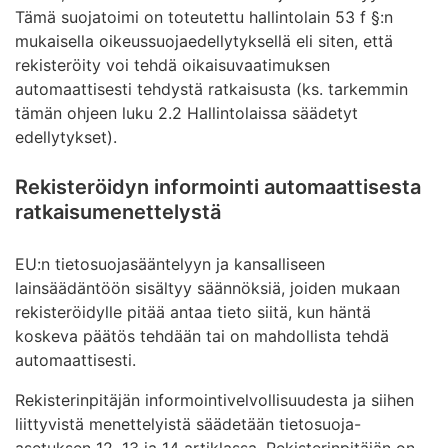
Tämä suojatoimi on toteutettu hallintolain 53 f §:n
mukaisella oikeussuojaedellytyksellä eli siten, että
rekisteröity voi tehdä oikaisuvaatimuksen
automaattisesti tehdystä ratkaisusta (ks. tarkemmin
tämän ohjeen luku 2.2 Hallintolaissa säädetyt
edellytykset).
Rekisteröidyn informointi automaattisesta
ratkaisumenettelystä
EU:n tietosuojasääntelyyn ja kansalliseen
lainsäädäntöön sisältyy säännöksiä, joiden mukaan
rekisteröidylle pitää antaa tieto siitä, kun häntä
koskeva päätös tehdään tai on mahdollista tehdä
automaattisesti.
Rekisterinpitäjän informointivelvollisuudesta ja siihen
liittyvistä menettelyistä säädetään tietosuoja-
asetuksen 12, 13 ja 14 artiklassa. Rekisterinpitäjän on