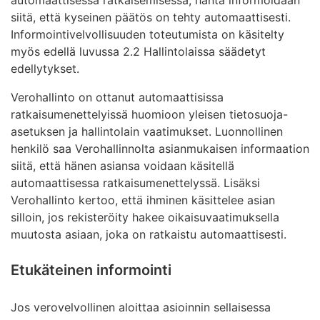
siitä, että kyseinen päätös on tehty automaattisesti.
Informointivelvollisuuden toteutumista on käsitelty
myös edellä luvussa 2.2 Hallintolaissa säädetyt
edellytykset.
Verohallinto on ottanut automaattisissa
ratkaisumenettelyissä huomioon yleisen tietosuoja-
asetuksen ja hallintolain vaatimukset. Luonnollinen
henkilö saa Verohallinnolta asianmukaisen informaation
siitä, että hänen asiansa voidaan käsitellä
automaattisessa ratkaisumenettelyssä. Lisäksi
Verohallinto kertoo, että ihminen käsittelee asian
silloin, jos rekisteröity hakee oikaisuvaatimuksella
muutosta asiaan, joka on ratkaistu automaattisesti.
Etukäteinen informointi
Jos verovelvollinen aloittaa asioinnin sellaisessa