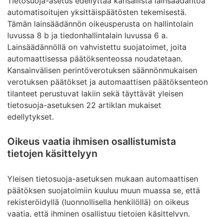
Tietosuoja-asetus edellyttää kansallista lainsäädäntöä
automatisoitujen yksittäispäätösten tekemisestä.
Tämän lainsäädännön oikeusperusta on hallintolain
luvussa 8 b ja tiedonhallintalain luvussa 6 a.
Lainsäädännöllä on vahvistettu suojatoimet, joita
automaattisessa päätöksenteossa noudatetaan.
Kansainvälisen perintöverotuksen säännönmukaisen
verotuksen päätökset ja automaattisen päätöksenteon
tilanteet perustuvat lakiin sekä täyttävät yleisen
tietosuoja-asetuksen 22 artiklan mukaiset
edellytykset.
Oikeus vaatia ihmisen osallistumista
tietojen käsittelyyn
Yleisen tietosuoja-asetuksen mukaan automaattisen
päätöksen suojatoimiin kuuluu muun muassa se, että
rekisteröidyllä (luonnollisella henkilöllä) on oikeus
vaatia, että ihminen osallistuu tietojen käsittelyyn.