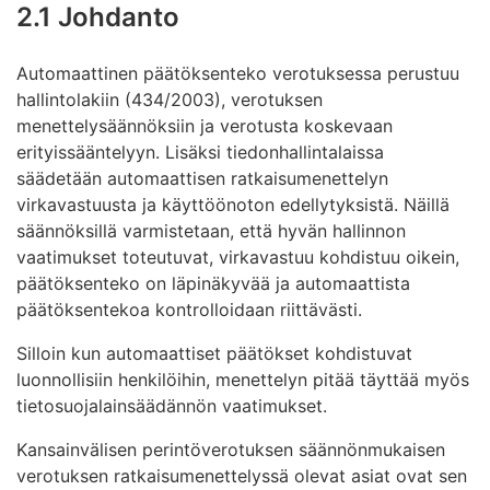
2.1 Johdanto
Automaattinen päätöksenteko verotuksessa perustuu
hallintolakiin (434/2003), verotuksen
menettelysäännöksiin ja verotusta koskevaan
erityissääntelyyn. Lisäksi tiedonhallintalaissa
säädetään automaattisen ratkaisumenettelyn
virkavastuusta ja käyttöönoton edellytyksistä. Näillä
säännöksillä varmistetaan, että hyvän hallinnon
vaatimukset toteutuvat, virkavastuu kohdistuu oikein,
päätöksenteko on läpinäkyvää ja automaattista
päätöksentekoa kontrolloidaan riittävästi.
Silloin kun automaattiset päätökset kohdistuvat
luonnollisiin henkilöihin, menettelyn pitää täyttää myös
tietosuojalainsäädännön vaatimukset.
Kansainvälisen perintöverotuksen säännönmukaisen
verotuksen ratkaisumenettelyssä olevat asiat ovat sen