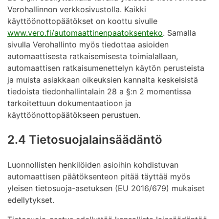
Verohallinnon verkkosivustolla. Kaikki
käyttöönottopäätökset on koottu sivulle
www.vero.fi/automaattinenpaatoksenteko
. Samalla
sivulla Verohallinto myös tiedottaa asioiden
automaattisesta ratkaisemisesta toimialallaan,
automaattisen ratkaisumenettelyn käytön perusteista
ja muista asiakkaan oikeuksien kannalta keskeisistä
tiedoista tiedonhallintalain 28 a §:n 2 momentissa
tarkoitettuun dokumentaatioon ja
käyttöönottopäätökseen perustuen.
2.4 Tietosuojalainsäädäntö
Luonnollisten henkilöiden asioihin kohdistuvan
automaattisen päätöksenteon pitää täyttää myös
yleisen tietosuoja-asetuksen (EU 2016/679) mukaiset
edellytykset.