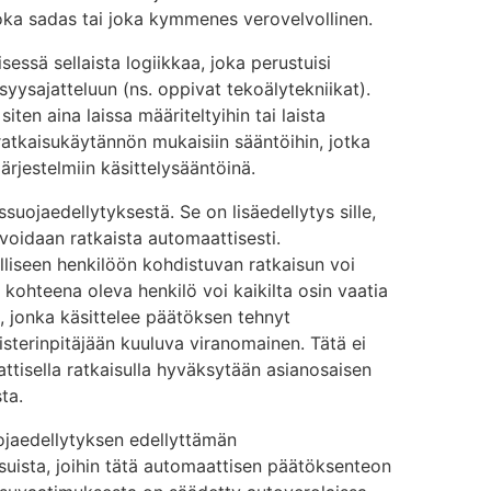
joka sadas tai joka kymmenes verovelvollinen.
sessä sellaista logiikkaa, joka perustuisi
syysajatteluun (ns. oppivat tekoälytekniikat).
en aina laissa määriteltyihin tai laista
ratkaisukäytännön mukaisiin sääntöihin, jotka
ärjestelmiin käsittelysääntöinä.
ssuojaedellytyksestä. Se on lisäedellytys sille,
 voidaan ratkaista automaattisesti.
liseen henkilöön kohdistuvan ratkaisun voi
 kohteena oleva henkilö voi kaikilta osin vaatia
, jonka käsittelee päätöksen tehnyt
sterinpitäjään kuuluva viranomainen. Tätä ei
attisella ratkaisulla hyväksytään asianosaisen
ta.
ojaedellytyksen edellyttämän
isuista, joihin tätä automaattisen päätöksenteon