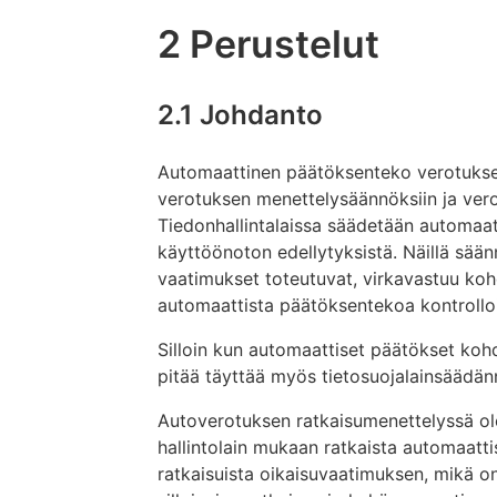
2 Perustelut
2.1 Johdanto
Automaattinen päätöksenteko verotukses
verotuksen menettelysäännöksiin ja vero
Tiedonhallintalaissa säädetään automaat
käyttöönoton edellytyksistä. Näillä sään
vaatimukset toteutuvat, virkavastuu koh
automaattista päätöksentekoa kontrolloid
Silloin kun automaattiset päätökset kohdi
pitää täyttää myös tietosuojalainsäädä
Autoverotuksen ratkaisumenettelyssä olev
hallintolain mukaan ratkaista automaatti
ratkaisuista oikaisuvaatimuksen, mikä o