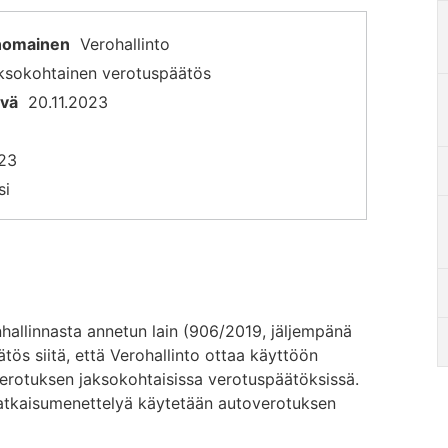
anomainen
Verohallinto
aksokohtainen verotuspäätös
ivä
20.11.2023
23
si
nhallinnasta annetun lain (906/2019, jäljempänä
tös siitä, että Verohallinto ottaa käyttöön
erotuksen jaksokohtaisissa verotuspäätöksissä.
atkaisumenettelyä käytetään autoverotuksen