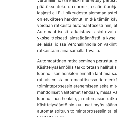
Verohallinnossa kaikki menettely perus
päätöksenteko on normi- ja sääntöpohjai
laajasti eli EU-oikeudesta alemman astei
on etukäteen harkinnut, mitkä tämän kä
voidaan ratkaista automaattisesti niin, 
Automaattisesti ratkaistavat asiat ovat o
yksiselitteisesti lainsäädännöstä ja kyse
sellaisia, joissa Verohallinnolla on vaki
ratkaistaan aina samalla tavalla.
Automaattinen ratkaiseminen perustuu enn
Käsittelysäännöillä tarkoitetaan hallitu
luonnollisen henkilön ennalta laatimia sää
ratkaisemista automaattisessa tietojenkä
toimintaprosessin etenemiseen sekä miten
mahdolliset välitoimet tehdään, missä va
luonnollinen henkilö, ja miten asian rat
Käsittelysääntöihin kuuluvat myös säännö
automatisoituun toimintaprosessiin tai si