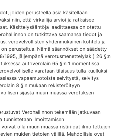
ot, joiden perusteella asia käsitellään
ksi niin, että virkailija arvioi ja ratkaisee
sat. Käsittelysääntöjä laadittaessa on otettu
ohallinnon on tutkittava saamansa tiedot ja
ajuus, verovelvollisten yhdenmukainen kohtelu ja
 on perusteltua. Nämä säännökset on säädetty
8/1995, jäljempänä verotusmenettelylaki) 26 §:n
otuksessa autoverolain 65 §:n 1 momentissa
ovelvolliselle varataan tilaisuus tulla kuulluksi
 asiassa vapaamuotoista selvitystä, selvitys
verolain 8 §:n mukaan rekisteröityyn
lvollisen sijasta muun muassa verotuksen
perustuvat Verohallinnon tekemään jatkuvaan
ja tunnistetaan ilmoittamisen
voivat olla muun muassa ristiriidat ilmoitettujen
levien muiden tietojen välillä. Mahdollisia ovat