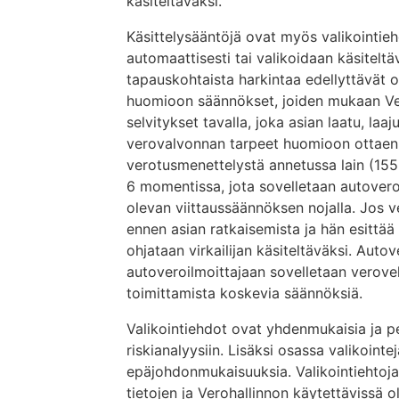
käsiteltäväksi.
Käsittelysääntöjä ovat myös valikointiehd
automaattisesti tai valikoidaan käsiteltävä
tapauskohtaista harkintaa edellyttävät o
huomioon säännökset, joiden mukaan Ver
selvitykset tavalla, joka asian laatu, la
verovalvonnan tarpeet huomioon ottaen
verotusmenettelystä annetussa lain (155
6 momentissa, jota sovelletaan autover
olevan viittaussäännöksen nojalla. Jos ver
ennen asian ratkaisemista ja hän esittää
ohjataan virkailijan käsiteltäväksi. Auto
autoveroilmoittajaan sovelletaan verove
toimittamista koskevia säännöksiä.
Valikointiehdot ovat yhdenmukaisia ja 
riskianalyysiin. Lisäksi osassa valikointe
epäjohdonmukaisuuksia. Valikointiehtoja 
tietojen ja Verohallinnon käytettävissä o