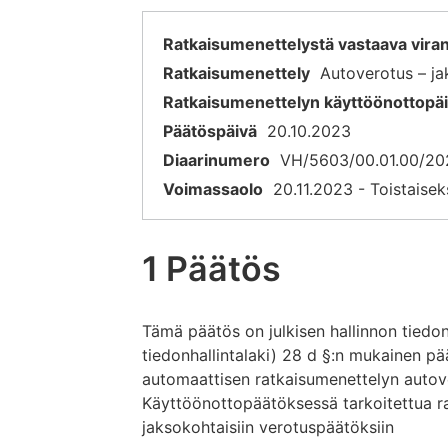
Ratkaisumenettelystä vastaava vir
Ratkaisumenettely
Autoverotus – j
Ratkaisumenettelyn käyttöönottopä
Päätöspäivä
20.10.2023
Diaarinumero
VH/5603/00.01.00/20
Voimassaolo
20.11.2023 - Toistaisek
1 Päätös
Tämä päätös on julkisen hallinnon tiedo
tiedonhallintalaki) 28 d §:n mukainen pää
automaattisen ratkaisumenettelyn autov
Käyttöönottopäätöksessä tarkoitettua r
jaksokohtaisiin verotuspäätöksiin