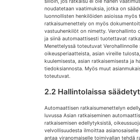
silloin, jos ratkaisu ei ole hänen vaati
noudatetaan vaatimuksia, jotka on säädett
luonnollisten henkilöiden asioissa myös
ratkaisumenettely on myös dokumentoitu j
vastuuhenkilöt on nimetty. Verohallinto
ja siinä automaattisesti tuotettavat rat
Menettelyssä toteutuvat Verohallinnolle
oikeusperiaatteista, asian vireille tulost
kuulemisesta, asian ratkaisemisesta ja 
tiedoksiannosta. Myös muut asianmukaise
toteutuvat.
2.2 Hallintolaissa säädety
Automaattisen ratkaisumenettelyn edellyt
luvussa Asian ratkaiseminen automaatti
ratkaisemisen edellytyksistä, oikeussuo
velvollisuudesta ilmoittaa asianosaiselle
antaa viranomaiselle toimivallan tehdä ra