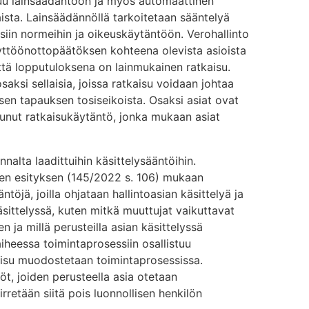
tuu lainsäädäntöön ja myös automaattinen
sta. Lainsäädännöllä tarkoitetaan sääntelyä
siin normeihin ja oikeuskäytäntöön. Verohallinto
yttöönottopäätöksen kohteena olevista asioista
että lopputuloksena on lainmukainen ratkaisu.
saksi sellaisia, joissa ratkaisu voidaan johtaa
isen tapauksen tosiseikoista. Osaksi asiat ovat
intunut ratkaisukäytäntö, jonka mukaan asiat
alta laadittuihin käsittelysääntöihin.
ksen esityksen (145/2022 s. 106) mukaan
ntöjä, joilla ohjataan hallintoasian käsittelyä ja
sittelyssä, kuten mitkä muuttujat vaikuttavat
 ja millä perusteilla asian käsittelyssä
iheessa toimintaprosessiin osallistuu
kaisu muodostetaan toimintaprosessissa.
t, joiden perusteella asia otetaan
irretään siitä pois luonnollisen henkilön