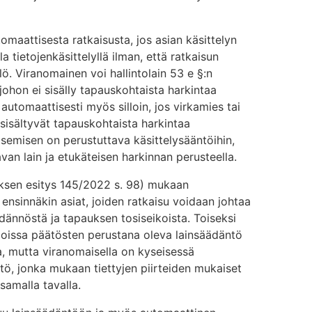
omaattisesta ratkaisusta, jos asian käsittelyn
 tietojenkäsittelyllä ilman, että ratkaisun
ö. Viranomainen voi hallintolain 53 e §:n
johon ei sisälly tapauskohtaista harkintaa
 automaattisesti myös silloin, jos virkamies tai
 sisältyvät tapauskohtaista harkintaa
isemisen on perustuttava käsittelysääntöihin,
van lain ja etukäteisen harkinnan perusteella.
ituksen esitys 145/2022 s. 98) mukaan
 ensinnäkin asiat, joiden ratkaisu voidaan johtaa
äädännöstä ja tapauksen tosiseikoista. Toiseksi
 joissa päätösten perustana oleva lainsäädäntö
ta, mutta viranomaisella on kyseisessä
tö, jonka mukaan tiettyjen piirteiden mukaiset
samalla tavalla.