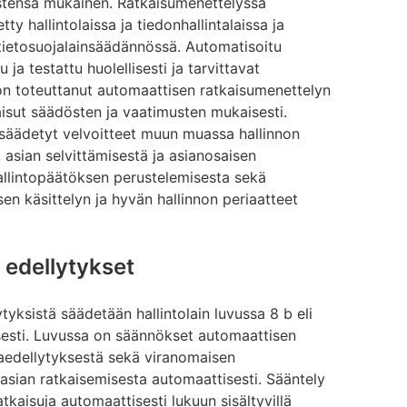
mustensa mukainen. Ratkaisumenettelyssä
y hallintolaissa ja tiedonhallintalaissa ja
 tietosuojalainsäädännössä. Automatisoitu
a testattu huolellisesti ja tarvittavat
 on toteuttanut automaattisen ratkaisumenettelyn
kaisut säädösten ja vaatimusten mukaisesti.
 säädetyt velvoitteet muun muassa hallinnon
a, asian selvittämisestä ja asianosaisen
hallintopäätöksen perustelemisesta sekä
n käsittelyn ja hyvän hallinnon periaatteet
t edellytykset
yksistä säädetään hallintolain luvussa 8 b eli
sesti. Luvussa on säännökset automaattisen
jaedellytyksestä sekä viranomaisen
 asian ratkaisemisesta automaattisesti. Sääntely
tkaisuja automaattisesti lukuun sisältyvillä