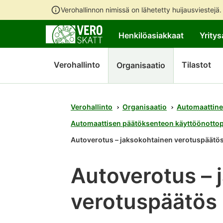
Verohallinnon nimissä on lähetetty huijausviestejä
Henkilöasiakkaat
Yritys
Verohallinto
Tilastot
Organisaatio
Verohallinto
Organisaatio
Automaattine
Automaattisen päätöksenteon käyttöönotto
Autoverotus – jaksokohtainen verotuspäätö
Autoverotus – 
verotuspäätös