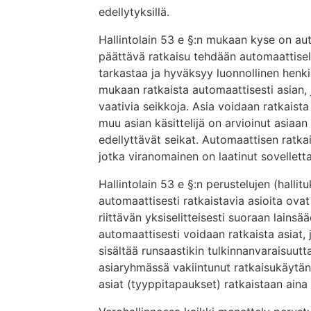
edellytyksillä.
Hallintolain 53 e §:n mukaan kyse on aut
päättävä ratkaisu tehdään automaattisella
tarkastaa ja hyväksyy luonnollinen henkil
mukaan ratkaista automaattisesti asian, 
vaativia seikkoja. Asia voidaan ratkaista
muu asian käsittelijä on arvioinut asiaan
edellyttävät seikat. Automaattisen ratka
jotka viranomainen on laatinut sovelletta
Hallintolain 53 e §:n perustelujen (hall
automaattisesti ratkaistavia asioita ovat
riittävän yksiselitteisesti suoraan lains
automaattisesti voidaan ratkaista asiat,
sisältää runsaastikin tulkinnanvaraisuut
asiaryhmässä vakiintunut ratkaisukäytän
asiat (tyyppitapaukset) ratkaistaan aina 