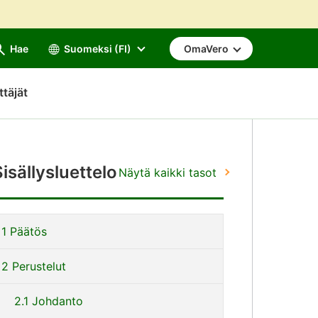
Hae
Suomeksi (FI)
OmaVero
ttäjät
Sisällysluettelo
Näytä kaikki tasot
iirry
1 Päätös
uoraan
isältöön
2 Perustelut
2.1 Johdanto