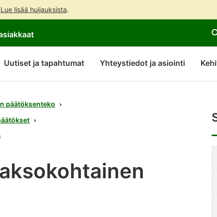
.
Lue lisää huijauksista
.
Siirry
Siirry
asiakkaat
suoraan
koko
sisältöön
sivuston
hakuun
Uutiset ja tapahtumat
Yhteystiedot ja asiointi
Kehi
n päätöksenteko
päätökset
s
S
s
jaksokohtainen
s