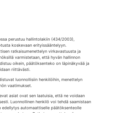
sa perustuu hallintolakiin (434/2003),
tusta koskevaan erityissääntelyyn.
tisen ratkaisumenettelyn virkavastuusta ja
nöksillä varmistetaan, että hyvän hallinnon
distuu oikein, päätöksenteko on läpinäkyvää ja
aan riittävästi.
stuvat luonnollisiin henkilöihin, menettelyn
nnön vaatimukset.
at asiat ovat sen laatuisia, että ne voidaan
sesti. Luonnollinen henkilö voi tehdä saamistaan
n edellytys automaattiselle päätöksenteolle