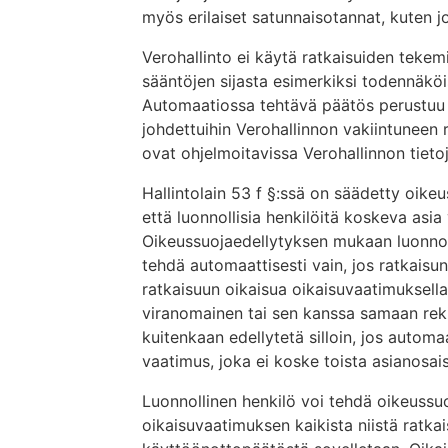
myös erilaiset satunnaisotannat, kuten 
Verohallinto ei käytä ratkaisuiden tekemi
sääntöjen sijasta esimerkiksi todennäköi
Automaatiossa tehtävä päätös perustuu sit
johdettuihin Verohallinnon vakiintuneen 
ovat ohjelmoitavissa Verohallinnon tietoj
Hallintolain 53 f §:ssä on säädetty oikeu
että luonnollisia henkilöitä koskeva asia
Oikeussuojaedellytyksen mukaan luonnol
tehdä automaattisesti vain, jos ratkaisun
ratkaisuun oikaisua oikaisuvaatimuksella
viranomainen tai sen kanssa samaan reki
kuitenkaan edellytetä silloin, jos automa
vaatimus, joka ei koske toista asianosais
Luonnollinen henkilö voi tehdä oikeussu
oikaisuvaatimuksen kaikista niistä ratka