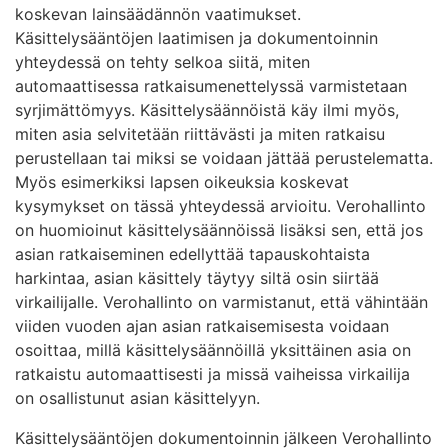
koskevan lainsäädännön vaatimukset.
Käsittelysääntöjen laatimisen ja dokumentoinnin
yhteydessä on tehty selkoa siitä, miten
automaattisessa ratkaisumenettelyssä varmistetaan
syrjimättömyys. Käsittelysäännöistä käy ilmi myös,
miten asia selvitetään riittävästi ja miten ratkaisu
perustellaan tai miksi se voidaan jättää perustelematta.
Myös esimerkiksi lapsen oikeuksia koskevat
kysymykset on tässä yhteydessä arvioitu. Verohallinto
on huomioinut käsittelysäännöissä lisäksi sen, että jos
asian ratkaiseminen edellyttää tapauskohtaista
harkintaa, asian käsittely täytyy siltä osin siirtää
virkailijalle. Verohallinto on varmistanut, että vähintään
viiden vuoden ajan asian ratkaisemisesta voidaan
osoittaa, millä käsittelysäännöillä yksittäinen asia on
ratkaistu automaattisesti ja missä vaiheissa virkailija
on osallistunut asian käsittelyyn.
Käsittelysääntöjen dokumentoinnin jälkeen Verohallinto