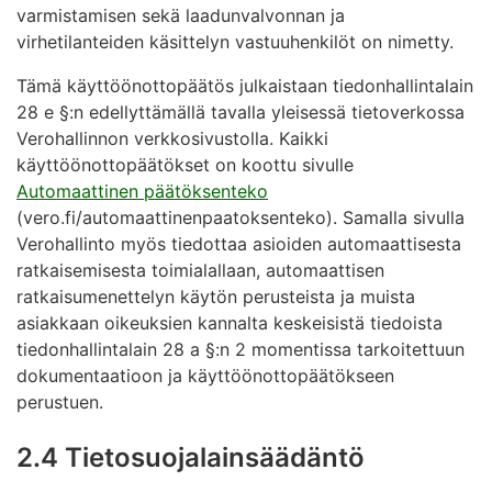
varmistamisen sekä laadunvalvonnan ja
virhetilanteiden käsittelyn vastuuhenkilöt on nimetty.
Tämä käyttöönottopäätös julkaistaan tiedonhallintalain
28 e §:n edellyttämällä tavalla yleisessä tietoverkossa
Verohallinnon verkkosivustolla. Kaikki
käyttöönottopäätökset on koottu sivulle
Automaattinen päätöksenteko
(vero.fi/automaattinenpaatoksenteko). Samalla sivulla
Verohallinto myös tiedottaa asioiden automaattisesta
ratkaisemisesta toimialallaan, automaattisen
ratkaisumenettelyn käytön perusteista ja muista
asiakkaan oikeuksien kannalta keskeisistä tiedoista
tiedonhallintalain 28 a §:n 2 momentissa tarkoitettuun
dokumentaatioon ja käyttöönottopäätökseen
perustuen.
2.4 Tietosuojalainsäädäntö