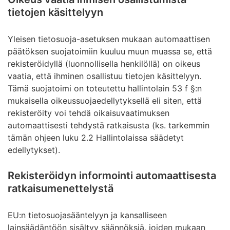
tietojen käsittelyyn
Yleisen tietosuoja-asetuksen mukaan automaattisen
päätöksen suojatoimiin kuuluu muun muassa se, että
rekisteröidyllä (luonnollisella henkilöllä) on oikeus
vaatia, että ihminen osallistuu tietojen käsittelyyn.
Tämä suojatoimi on toteutettu hallintolain 53 f §:n
mukaisella oikeussuojaedellytyksellä eli siten, että
rekisteröity voi tehdä oikaisuvaatimuksen
automaattisesti tehdystä ratkaisusta (ks. tarkemmin
tämän ohjeen luku 2.2 Hallintolaissa säädetyt
edellytykset).
Rekisteröidyn informointi automaattisesta
ratkaisumenettelystä
EU:n tietosuojasääntelyyn ja kansalliseen
lainsäädäntöön sisältyy säännöksiä, joiden mukaan