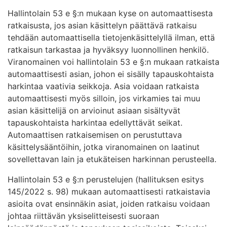
Hallintolain 53 e §:n mukaan kyse on automaattisesta
ratkaisusta, jos asian käsittelyn päättävä ratkaisu
tehdään automaattisella tietojenkäsittelyllä ilman, että
ratkaisun tarkastaa ja hyväksyy luonnollinen henkilö.
Viranomainen voi hallintolain 53 e §:n mukaan ratkaista
automaattisesti asian, johon ei sisälly tapauskohtaista
harkintaa vaativia seikkoja. Asia voidaan ratkaista
automaattisesti myös silloin, jos virkamies tai muu
asian käsittelijä on arvioinut asiaan sisältyvät
tapauskohtaista harkintaa edellyttävät seikat.
Automaattisen ratkaisemisen on perustuttava
käsittelysääntöihin, jotka viranomainen on laatinut
sovellettavan lain ja etukäteisen harkinnan perusteella.
Hallintolain 53 e §:n perustelujen (hallituksen esitys
145/2022 s. 98) mukaan automaattisesti ratkaistavia
asioita ovat ensinnäkin asiat, joiden ratkaisu voidaan
johtaa riittävän yksiselitteisesti suoraan