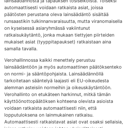
lainsäädännöstä ja tapauksen tosiseikoista. Toiseksi
automaattisesti voidaan ratkaista asiat, joissa
päätösten perustana oleva lainsäädäntö sisältää
runsaastikin tulkinnanvaraisuutta, mutta viranomaisella
on kyseisessä asiaryhmässä vakiintunut
ratkaisukäytäntö, jonka mukaan tiettyjen piirteiden
mukaiset asiat (tyyppitapaukset) ratkaistaan aina
samalla tavalla.
Verohallinnossa kaikki menettely perustuu
lainsäädäntöön ja myös automaattinen päätöksenteko
on normi- ja sääntöpohjaista. Lainsäädännöllä
tarkoitetaan sääntelyä laajasti eli EU-oikeudesta
alemman asteisiin normeihin ja oikeuskäytäntöön.
Verohallinto on etukäteen harkinnut, mitkä tämän
käyttöönottopäätöksen kohteena olevista asioista
voidaan ratkaista automaattisesti niin, että
lopputuloksena on lainmukainen ratkaisu.
Automaattisesti ratkaistavat asiat ovat osaksi sellaisia,