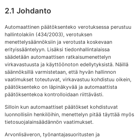
2.1 Johdanto
Automaattinen päätöksenteko verotuksessa perustuu
hallintolakiin (434/2003), verotuksen
menettelysäännöksiin ja verotusta koskevaan
erityissääntelyyn. Lisäksi tiedonhallintalaissa
säädetään automaattisen ratkaisumenettelyn
virkavastuusta ja käyttöönoton edellytyksistä. Näillä
säännöksillä varmistetaan, että hyvän hallinnon
vaatimukset toteutuvat, virkavastuu kohdistuu oikein,
päätöksenteko on läpinäkyvää ja automaattista
päätöksentekoa kontrolloidaan riittävästi.
Silloin kun automaattiset päätökset kohdistuvat
luonnollisiin henkilöihin, menettelyn pitää täyttää myös
tietosuojalainsäädännön vaatimukset.
Arvonlisäveron, työnantajasuoritusten ja