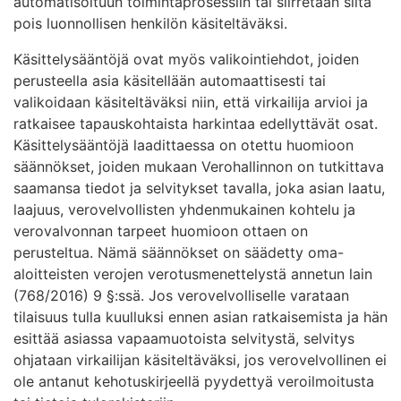
automatisoituun toimintaprosessiin tai siirretään siitä
pois luonnollisen henkilön käsiteltäväksi.
Käsittelysääntöjä ovat myös valikointiehdot, joiden
perusteella asia käsitellään automaattisesti tai
valikoidaan käsiteltäväksi niin, että virkailija arvioi ja
ratkaisee tapauskohtaista harkintaa edellyttävät osat.
Käsittelysääntöjä laadittaessa on otettu huomioon
säännökset, joiden mukaan Verohallinnon on tutkittava
saamansa tiedot ja selvitykset tavalla, joka asian laatu,
laajuus, verovelvollisten yhdenmukainen kohtelu ja
verovalvonnan tarpeet huomioon ottaen on
perusteltua. Nämä säännökset on säädetty oma-
aloitteisten verojen verotusmenettelystä annetun lain
(768/2016) 9 §:ssä. Jos verovelvolliselle varataan
tilaisuus tulla kuulluksi ennen asian ratkaisemista ja hän
esittää asiassa vapaamuotoista selvitystä, selvitys
ohjataan virkailijan käsiteltäväksi, jos verovelvollinen ei
ole antanut kehotuskirjeellä pyydettyä veroilmoitusta