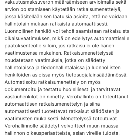
vakuutusmaksuveron määräämiseen arvioimalla sekä
arvion poistamiseen käytetään ratkaisumenettelyä,
jossa käsitellään sen laatuisia asioita, että ne voidaan
hallintolain mukaan ratkaista automaattisesti.
Luonnollinen henkilö voi tehdä saamistaan ratkaisuista
oikaisuvaatimuksen, mikä on edellytys automaattiselle
päätöksenteolle silloin, jos ratkaisu ei ole hänen
vaatimustensa mukainen. Ratkaisumenettelyssä
noudatetaan vaatimuksia, jotka on säädetty
hallintolaissa ja tiedonhallintalaissa ja luonnollisten
henkilöiden asioissa myös tietosuojalainsäädännössä.
Automatisoitu ratkaisumenettely on myös
dokumentoitu ja testattu huolellisesti ja tarvittavat
vastuuhenkilöt on nimetty. Verohallinto on toteuttanut
automaattisen ratkaisumenettelyn ja siinä
automaattisesti tuotettavat ratkaisut säädösten ja
vaatimusten mukaisesti. Menettelyssä toteutuvat
Verohallinnolle säädetyt velvoitteet muun muassa
hallinnon oikeusperiaatteista, asian vireille tulosta,