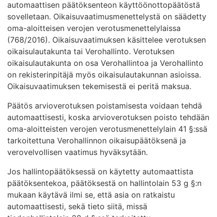
automaattisen päätöksenteon käyttöönottopäätöstä
sovelletaan. Oikaisuvaatimusmenettelystä on säädetty
oma-aloitteisen verojen verotusmenettelylaissa
(768/2016). Oikaisuvaatimuksen käsittelee verotuksen
oikaisulautakunta tai Verohallinto. Verotuksen
oikaisulautakunta on osa Verohallintoa ja Verohallinto
on rekisterinpitäjä myös oikaisulautakunnan asioissa.
Oikaisuvaatimuksen tekemisestä ei peritä maksua.
Päätös arvioverotuksen poistamisesta voidaan tehdä
automaattisesti, koska arvioverotuksen poisto tehdään
oma-aloitteisten verojen verotusmenettelylain 41 §:ssä
tarkoitettuna Verohallinnon oikaisupäätöksenä ja
verovelvollisen vaatimus hyväksytään.
Jos hallintopäätöksessä on käytetty automaattista
päätöksentekoa, päätöksestä on hallintolain 53 g §:n
mukaan käytävä ilmi se, että asia on ratkaistu
automaattisesti, sekä tieto siitä, missä