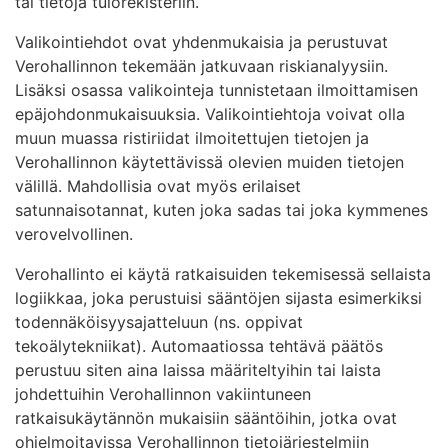
tai tietoja tulorekisteriin.
Valikointiehdot ovat yhdenmukaisia ja perustuvat
Verohallinnon tekemään jatkuvaan riskianalyysiin.
Lisäksi osassa valikointeja tunnistetaan ilmoittamisen
epäjohdonmukaisuuksia. Valikointiehtoja voivat olla
muun muassa ristiriidat ilmoitettujen tietojen ja
Verohallinnon käytettävissä olevien muiden tietojen
välillä. Mahdollisia ovat myös erilaiset
satunnaisotannat, kuten joka sadas tai joka kymmenes
verovelvollinen.
Verohallinto ei käytä ratkaisuiden tekemisessä sellaista
logiikkaa, joka perustuisi sääntöjen sijasta esimerkiksi
todennäköisyysajatteluun (ns. oppivat
tekoälytekniikat). Automaatiossa tehtävä päätös
perustuu siten aina laissa määriteltyihin tai laista
johdettuihin Verohallinnon vakiintuneen
ratkaisukäytännön mukaisiin sääntöihin, jotka ovat
ohjelmoitavissa Verohallinnon tietojärjestelmiin