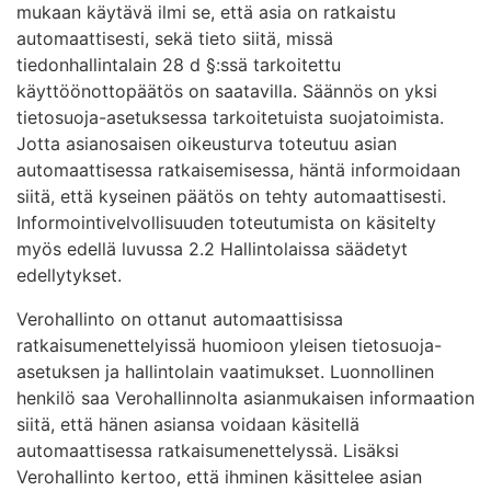
mukaan käytävä ilmi se, että asia on ratkaistu
automaattisesti, sekä tieto siitä, missä
tiedonhallintalain 28 d §:ssä tarkoitettu
käyttöönottopäätös on saatavilla. Säännös on yksi
tietosuoja-asetuksessa tarkoitetuista suojatoimista.
Jotta asianosaisen oikeusturva toteutuu asian
automaattisessa ratkaisemisessa, häntä informoidaan
siitä, että kyseinen päätös on tehty automaattisesti.
Informointivelvollisuuden toteutumista on käsitelty
myös edellä luvussa 2.2 Hallintolaissa säädetyt
edellytykset.
Verohallinto on ottanut automaattisissa
ratkaisumenettelyissä huomioon yleisen tietosuoja-
asetuksen ja hallintolain vaatimukset. Luonnollinen
henkilö saa Verohallinnolta asianmukaisen informaation
siitä, että hänen asiansa voidaan käsitellä
automaattisessa ratkaisumenettelyssä. Lisäksi
Verohallinto kertoo, että ihminen käsittelee asian