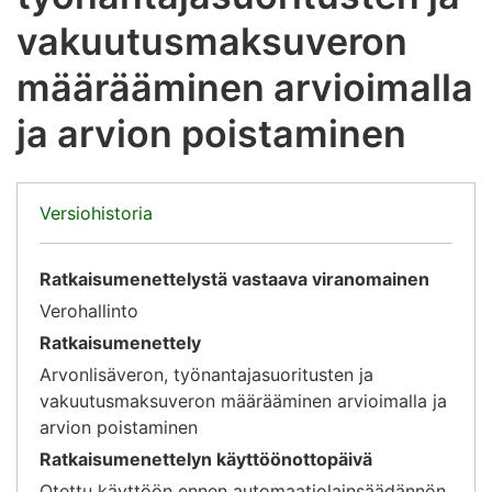
vakuutusmaksuveron
määrääminen arvioimalla
ja arvion poistaminen
Versiohistoria
Ratkaisumenettelystä vastaava viranomainen
Verohallinto
Ratkaisumenettely
Arvonlisäveron, työnantajasuoritusten ja
vakuutusmaksuveron määrääminen arvioimalla ja
arvion poistaminen
Ratkaisumenettelyn käyttöönottopäivä
Otettu käyttöön ennen automaatiolainsäädännön