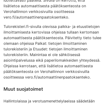
luotettavasti päätellä. Sivulla on kerrottu, että
lisätietoa automaattisesta päätöksenteosta on
Verohallinnon verkkosivuilla osoitteessa
vero.fi/automaattinenpaatoksenteko.
Tulorekisteri.fi-sivulla olevissa palkka- ja etuustietojen
ilmoittamisesta kertovissa ohjeissa tullaan kertomaan
automaattisesta päätöksenteosta. Päivitetty tieto tulee
olemaan ohjeissa Palkat: tietojen ilmoittaminen
tulorekisteriin ja Etuudet: tietojen ilmoittaminen
tulorekisteriin. Mainintaa ei ole sähköisessä
asiointipalvelussa eikä paperilomakkeiden yhteydessä.
Ohjeissa kerrotaan, että lisätietoa automaattisesta
päätöksenteosta on Verohallinnon verkkosivuilla
osoitteessa vero.fi/automaattinenpaatoksenteko.
Muut suojatoimet
Hallintolaissa ja verotusmenettelylaeissa säädetään