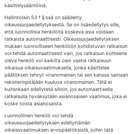
käsittelysääntöinä.
Hallintolain 53 f §:ssä on säädetty
oikeussuojaedellytyksestä. Se on lisäedellytys sille,
että luonnollisia henkilöitä koskeva asia voidaan
ratkaista automaattisesti. Oikeussuojaedellytyksen
mukaan luonnolliseen henkilöön kohdistuvan ratkaisun
voi tehdä automaattisesti vain, jos ratkaisun kohteena
oleva henkilö voi kaikilta osin vaatia ratkaisuun
oikaisua oikaisuvaatimuksella, jonka käsittelee
päätöksen tehnyt viranomainen tai sen kanssa samaan
rekisterinpitäjään kuuluva viranomainen. Tätä ei
kuitenkaan edellytetä silloin, jos automaattisella
ratkaisulla hyväksytään asianosaisen vaatimus, joka ei
koske toista asianosaista.
Luonnollinen henkilö voi tehdä
oikeussuojaedellytyksen edellyttämän
oikaisuvaatimuksen arviopäätöksistä, joihin tätä