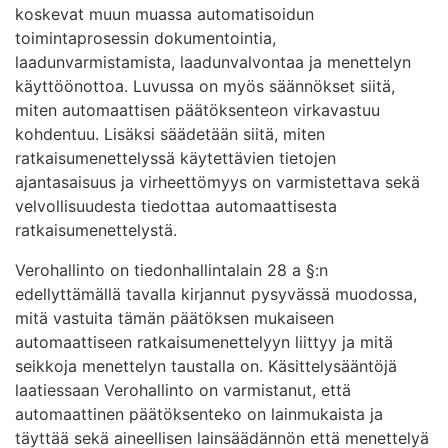
koskevat muun muassa automatisoidun
toimintaprosessin dokumentointia,
laadunvarmistamista, laadunvalvontaa ja menettelyn
käyttöönottoa. Luvussa on myös säännökset siitä,
miten automaattisen päätöksenteon virkavastuu
kohdentuu. Lisäksi säädetään siitä, miten
ratkaisumenettelyssä käytettävien tietojen
ajantasaisuus ja virheettömyys on varmistettava sekä
velvollisuudesta tiedottaa automaattisesta
ratkaisumenettelystä.
Verohallinto on tiedonhallintalain 28 a §:n
edellyttämällä tavalla kirjannut pysyvässä muodossa,
mitä vastuita tämän päätöksen mukaiseen
automaattiseen ratkaisumenettelyyn liittyy ja mitä
seikkoja menettelyn taustalla on. Käsittelysääntöjä
laatiessaan Verohallinto on varmistanut, että
automaattinen päätöksenteko on lainmukaista ja
täyttää sekä aineellisen lainsäädännön että menettelyä