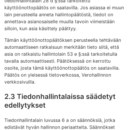
tiedonhallintalain 28 d §:ssä tarkoitettu
käyttöönottopäätös on saatavilla. Jos asiassa ei muun
lain perusteella anneta hallintopäätöstä, tiedot on
annettava asianosaiselle muulla tavoin viimeistään
silloin, kun asia käsittely päättyy.
Tämän käyttöönottopäätöksen perusteella tehtävään
automaattiseen ratkaisuun merkitään tieto siitä, että
asia on ratkaistu hallintolain 53 e §:ssä tarkoitetulla
tavalla automaattisesti. Päätöksessä on kerrottu
osoite, josta tämä käyttöönottopäätös on saatavilla.
Päätös on yleisessä tietoverkossa, Verohallinnon
verkkosivuilla.
2.3 Tiedonhallintalaissa säädetyt
edellytykset
Tiedonhallintalain luvussa 6 a on säännöksiä, jotka
edistävät hyvän hallinnon periaatteita. Säännökset