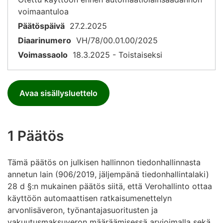
voimaantuloa
Päätöspäivä
27.2.2025
Diaarinumero
VH/78/00.01.00/2025
Voimassaolo
18.3.2025 - Toistaiseksi
Avaa sisällysluettelo
1 Päätös
Tämä päätös on julkisen hallinnon tiedonhallinnasta
annetun lain (906/2019, jäljempänä tiedonhallintalaki)
28 d §:n mukainen päätös siitä, että Verohallinto ottaa
käyttöön automaattisen ratkaisumenettelyn
arvonlisäveron, työnantajasuoritusten ja
vakuutusmaksuveron määräämisessä arvioimalla sekä