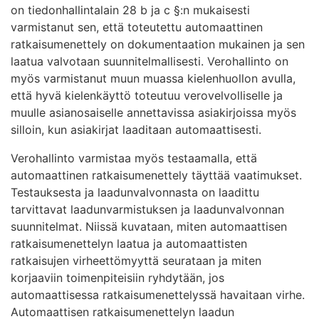
on tiedonhallintalain 28 b ja c §:n mukaisesti
varmistanut sen, että toteutettu automaattinen
ratkaisumenettely on dokumentaation mukainen ja sen
laatua valvotaan suunnitelmallisesti. Verohallinto on
myös varmistanut muun muassa kielenhuollon avulla,
että hyvä kielenkäyttö toteutuu verovelvolliselle ja
muulle asianosaiselle annettavissa asiakirjoissa myös
silloin, kun asiakirjat laaditaan automaattisesti.
Verohallinto varmistaa myös testaamalla, että
automaattinen ratkaisumenettely täyttää vaatimukset.
Testauksesta ja laadunvalvonnasta on laadittu
tarvittavat laadunvarmistuksen ja laadunvalvonnan
suunnitelmat. Niissä kuvataan, miten automaattisen
ratkaisumenettelyn laatua ja automaattisten
ratkaisujen virheettömyyttä seurataan ja miten
korjaaviin toimenpiteisiin ryhdytään, jos
automaattisessa ratkaisumenettelyssä havaitaan virhe.
Automaattisen ratkaisumenettelyn laadun