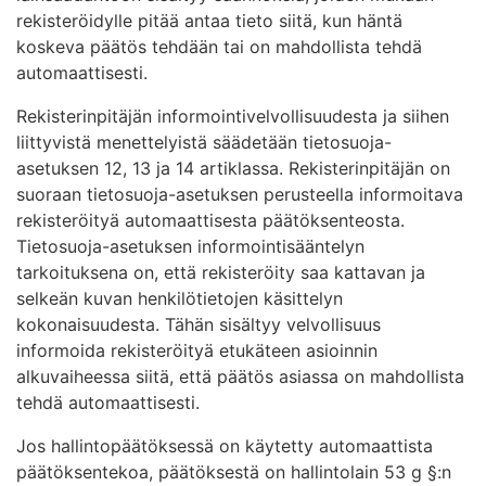
rekisteröidylle pitää antaa tieto siitä, kun häntä
koskeva päätös tehdään tai on mahdollista tehdä
automaattisesti.
Rekisterinpitäjän informointivelvollisuudesta ja siihen
liittyvistä menettelyistä säädetään tietosuoja-
asetuksen 12, 13 ja 14 artiklassa. Rekisterinpitäjän on
suoraan tietosuoja-asetuksen perusteella informoitava
rekisteröityä automaattisesta päätöksenteosta.
Tietosuoja-asetuksen informointisääntelyn
tarkoituksena on, että rekisteröity saa kattavan ja
selkeän kuvan henkilötietojen käsittelyn
kokonaisuudesta. Tähän sisältyy velvollisuus
informoida rekisteröityä etukäteen asioinnin
alkuvaiheessa siitä, että päätös asiassa on mahdollista
tehdä automaattisesti.
Jos hallintopäätöksessä on käytetty automaattista
päätöksentekoa, päätöksestä on hallintolain 53 g §:n