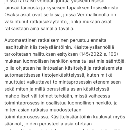
joissa ratkaisu voidaan johtaa yksiselitteisesti
lainsäädännöstä ja kyseisen tapauksen tosiseikoista.
Osaksi asiat ovat sellaisia, joissa Verohallinnolla on
vakiintunut ratkaisukäytäntö, jonka mukaan asiat
ratkaistaan aina samalla tavalla.
Automaattinen ratkaiseminen perustuu ennalta
laadittuihin käsittelysääntöihin. Käsittelysäännöillä
tarkoitetaan hallituksen esityksen (145/2022 s. 106)
mukaan luonnollisen henkilön ennalta laatimia sääntöjä,
joilla ohjataan hallintoasian käsittelyä ja ratkaisemista
automaattisessa tietojenkäsittelyssä, kuten mitkä
muuttujat vaikuttavat toimintaprosessin etenemiseen
sekä miten ja millä perusteilla asian käsittelyssä
mahdolliset välitoimet tehdään, missä vaiheessa
toimintaprosessiin osallistuu luonnollinen henkilö, ja
miten asian ratkaisu muodostetaan
toimintaprosessissa. Käsittelysääntöihin kuuluvat myös
säännöt, joiden perusteella asia otetaan