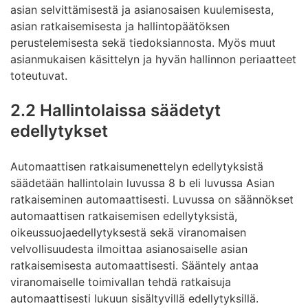
asian selvittämisestä ja asianosaisen kuulemisesta,
asian ratkaisemisesta ja hallintopäätöksen
perustelemisesta sekä tiedoksiannosta. Myös muut
asianmukaisen käsittelyn ja hyvän hallinnon periaatteet
toteutuvat.
2.2 Hallintolaissa säädetyt
edellytykset
Automaattisen ratkaisumenettelyn edellytyksistä
säädetään hallintolain luvussa 8 b eli luvussa Asian
ratkaiseminen automaattisesti. Luvussa on säännökset
automaattisen ratkaisemisen edellytyksistä,
oikeussuojaedellytyksestä sekä viranomaisen
velvollisuudesta ilmoittaa asianosaiselle asian
ratkaisemisesta automaattisesti. Sääntely antaa
viranomaiselle toimivallan tehdä ratkaisuja
automaattisesti lukuun sisältyvillä edellytyksillä.