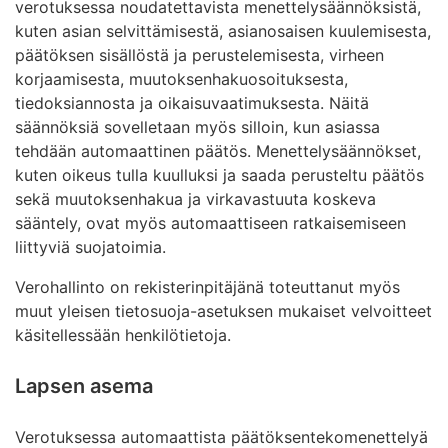
verotuksessa noudatettavista menettelysäännöksistä,
kuten asian selvittämisestä, asianosaisen kuulemisesta,
päätöksen sisällöstä ja perustelemisesta, virheen
korjaamisesta, muutoksenhakuosoituksesta,
tiedoksiannosta ja oikaisuvaatimuksesta. Näitä
säännöksiä sovelletaan myös silloin, kun asiassa
tehdään automaattinen päätös. Menettelysäännökset,
kuten oikeus tulla kuulluksi ja saada perusteltu päätös
sekä muutoksenhakua ja virkavastuuta koskeva
sääntely, ovat myös automaattiseen ratkaisemiseen
liittyviä suojatoimia.
Verohallinto on rekisterinpitäjänä toteuttanut myös
muut yleisen tietosuoja-asetuksen mukaiset velvoitteet
käsitellessään henkilötietoja.
Lapsen asema
Verotuksessa automaattista päätöksentekomenettelyä