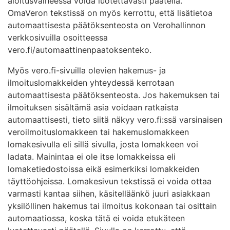
aloitusvaiheessa voida luotettavasti päätellä.
OmaVeron tekstissä on myös kerrottu, että lisätietoa
automaattisesta päätöksenteosta on Verohallinnon
verkkosivuilla osoitteessa
vero.fi/automaattinenpaatoksenteko.
Myös vero.fi-sivuilla olevien hakemus- ja
ilmoituslomakkeiden yhteydessä kerrotaan
automaattisesta päätöksenteosta. Jos hakemuksen tai
ilmoituksen sisältämä asia voidaan ratkaista
automaattisesti, tieto siitä näkyy vero.fi:ssä varsinaisen
veroilmoituslomakkeen tai hakemuslomakkeen
lomakesivulla eli sillä sivulla, josta lomakkeen voi
ladata. Mainintaa ei ole itse lomakkeissa eli
lomaketiedostoissa eikä esimerkiksi lomakkeiden
täyttöohjeissa. Lomakesivun tekstissä ei voida ottaa
varmasti kantaa siihen, käsitelläänkö juuri asiakkaan
yksilöllinen hakemus tai ilmoitus kokonaan tai osittain
automaatiossa, koska tätä ei voida etukäteen