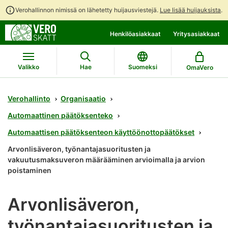
Verohallinnon nimissä on lähetetty huijausviestejä.
Lue lisää huijauksista
.
Siirry
Siirry
Henkilöasiakkaat
Yritysasiakkaat
suoraan
koko
sisältöön
sivuston
hakuun
Valikko
Hae
Suomeksi
OmaVero
Verohallinto
Organisaatio
Automaattinen päätöksenteko
Automaattisen päätöksenteon käyttöönottopäätökset
Arvonlisäveron, työnantajasuoritusten ja
vakuutusmaksuveron määrääminen arvioimalla ja arvion
poistaminen
Arvonlisäveron,
työnantajasuoritusten ja