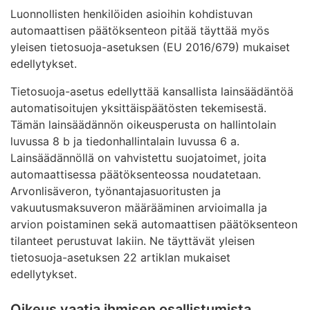
Luonnollisten henkilöiden asioihin kohdistuvan
automaattisen päätöksenteon pitää täyttää myös
yleisen tietosuoja-asetuksen (EU 2016/679) mukaiset
edellytykset.
Tietosuoja-asetus edellyttää kansallista lainsäädäntöä
automatisoitujen yksittäispäätösten tekemisestä.
Tämän lainsäädännön oikeusperusta on hallintolain
luvussa 8 b ja tiedonhallintalain luvussa 6 a.
Lainsäädännöllä on vahvistettu suojatoimet, joita
automaattisessa päätöksenteossa noudatetaan.
Arvonlisäveron, työnantajasuoritusten ja
vakuutusmaksuveron määrääminen arvioimalla ja
arvion poistaminen sekä automaattisen päätöksenteon
tilanteet perustuvat lakiin. Ne täyttävät yleisen
tietosuoja-asetuksen 22 artiklan mukaiset
edellytykset.
Oikeus vaatia ihmisen osallistumista