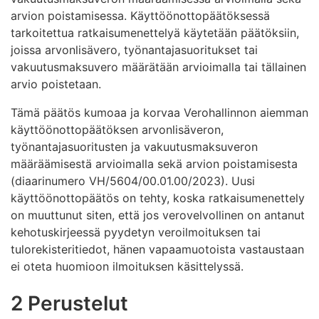
arvion poistamisessa. Käyttöönottopäätöksessä
tarkoitettua ratkaisumenettelyä käytetään päätöksiin,
joissa arvonlisävero, työnantajasuoritukset tai
vakuutusmaksuvero määrätään arvioimalla tai tällainen
arvio poistetaan.
Tämä päätös kumoaa ja korvaa Verohallinnon aiemman
käyttöönottopäätöksen arvonlisäveron,
työnantajasuoritusten ja vakuutusmaksuveron
määräämisestä arvioimalla sekä arvion poistamisesta
(diaarinumero VH/5604/00.01.00/2023). Uusi
käyttöönottopäätös on tehty, koska ratkaisumenettely
on muuttunut siten, että jos verovelvollinen on antanut
kehotuskirjeessä pyydetyn veroilmoituksen tai
tulorekisteritiedot, hänen vapaamuotoista vastaustaan
ei oteta huomioon ilmoituksen käsittelyssä.
2 Perustelut