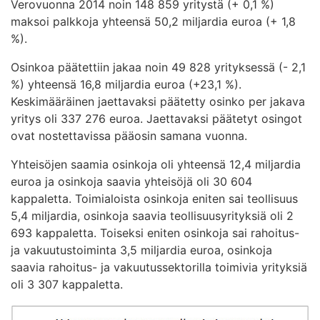
Verovuonna 2014 noin 148 859 yritystä (+ 0,1 %)
maksoi palkkoja yhteensä 50,2 miljardia euroa (+ 1,8
%).
Osinkoa päätettiin jakaa noin 49 828 yrityksessä (- 2,1
%) yhteensä 16,8 miljardia euroa (+23,1 %).
Keskimääräinen jaettavaksi päätetty osinko per jakava
yritys oli 337 276 euroa. Jaettavaksi päätetyt osingot
ovat nostettavissa pääosin samana vuonna.
Yhteisöjen saamia osinkoja oli yhteensä 12,4 miljardia
euroa ja osinkoja saavia yhteisöjä oli 30 604
kappaletta. Toimialoista osinkoja eniten sai teollisuus
5,4 miljardia, osinkoja saavia teollisuusyrityksiä oli 2
693 kappaletta. Toiseksi eniten osinkoja sai rahoitus-
ja vakuutustoiminta 3,5 miljardia euroa, osinkoja
saavia rahoitus- ja vakuutussektorilla toimivia yrityksiä
oli 3 307 kappaletta.