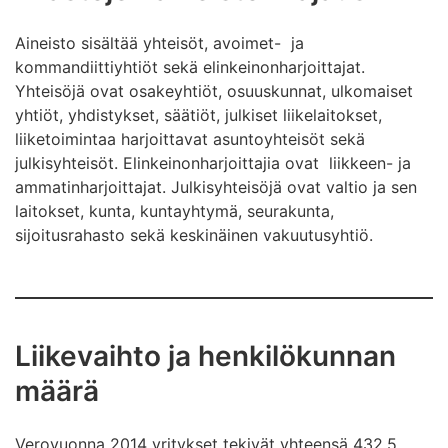
Aineisto sisältää yhteisöt, avoimet- ja
kommandiittiyhtiöt sekä elinkeinonharjoittajat.
Yhteisöjä ovat osakeyhtiöt, osuuskunnat, ulkomaiset
yhtiöt, yhdistykset, säätiöt, julkiset liikelaitokset,
liiketoimintaa harjoittavat asuntoyhteisöt sekä
julkisyhteisöt. Elinkeinonharjoittajia ovat liikkeen- ja
ammatinharjoittajat. Julkisyhteisöjä ovat valtio ja sen
laitokset, kunta, kuntayhtymä, seurakunta,
sijoitusrahasto sekä keskinäinen vakuutusyhtiö.
Liikevaihto ja henkilökunnan
määrä
Verovuonna 2014 yritykset tekivät yhteensä 432,5