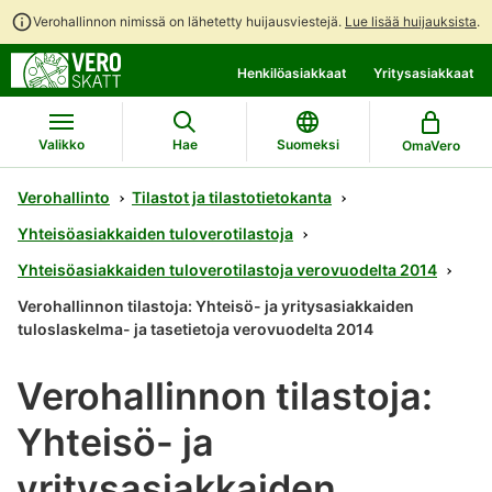
Verohallinnon nimissä on lähetetty huijausviestejä.
Lue lisää huijauksista
.
Siirry
Siirry
Henkilöasiakkaat
Yritysasiakkaat
suoraan
koko
sisältöön
sivuston
hakuun
Valikko
Hae
Suomeksi
OmaVero
Verohallinto
Tilastot ja tilastotietokanta
Yhteisöasiakkaiden tuloverotilastoja
Yhteisöasiakkaiden tuloverotilastoja verovuodelta 2014
Verohallinnon tilastoja: Yhteisö- ja yritysasiakkaiden
tuloslaskelma- ja tasetietoja verovuodelta 2014
Verohallinnon tilastoja:
Yhteisö- ja
yritysasiakkaiden