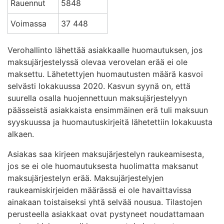
Rauennut
5848
Voimassa
37 448
Verohallinto lähettää asiakkaalle huomautuksen, jos
maksujärjestelyssä olevaa verovelan erää ei ole
maksettu. Lähetettyjen huomautusten määrä kasvoi
selvästi lokakuussa 2020. Kasvun syynä on, että
suurella osalla huojennettuun maksujärjestelyyn
päässeistä asiakkaista ensimmäinen erä tuli maksuun
syyskuussa ja huomautuskirjeitä lähetettiin lokakuusta
alkaen.
Asiakas saa kirjeen maksujärjestelyn raukeamisesta,
jos se ei ole huomautuksesta huolimatta maksanut
maksujärjestelyn erää. Maksujärjestelyjen
raukeamiskirjeiden määrässä ei ole havaittavissa
ainakaan toistaiseksi yhtä selvää nousua. Tilastojen
perusteella asiakkaat ovat pystyneet noudattamaan