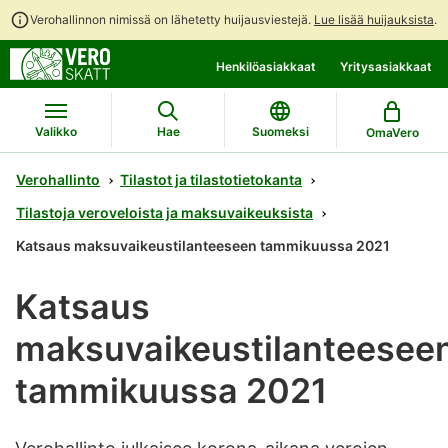
Verohallinnon nimissä on lähetetty huijausviestejä.
Lue lisää huijauksista
.
Siirry
Siirry
Henkilöasiakkaat
Yritysasiakkaat
suoraan
koko
sisältöön
sivuston
hakuun
Valikko
Hae
Suomeksi
OmaVero
Verohallinto
Tilastot ja tilastotietokanta
Tilastoja veroveloista ja maksuvaikeuksista
Katsaus maksuvaikeustilanteeseen tammikuussa 2021
Katsaus
maksuvaikeustilanteesee
tammikuussa 2021