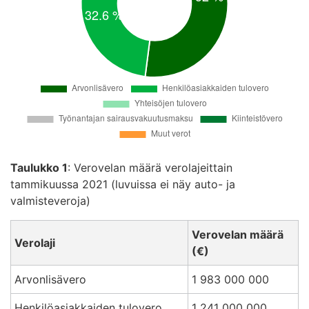
Taulukko 1
: Verovelan määrä verolajeittain
tammikuussa 2021 (luvuissa ei näy auto- ja
valmisteveroja)
Verovelan määrä
Verolaji
(€)
Arvonlisävero
1 983 000 000
Henkilöasiakkaiden tulovero
1 241 000 000