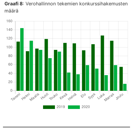
Graafi 8
: Verohallinnon tekemien konkurssihakemusten
määrä