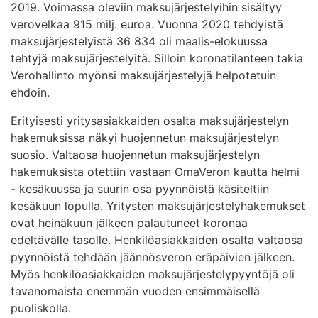
2019. Voimassa oleviin maksujärjestelyihin sisältyy
verovelkaa 915 milj. euroa. Vuonna 2020 tehdyistä
maksujärjestelyistä 36 834 oli maalis-elokuussa
tehtyjä maksujärjestelyitä. Silloin koronatilanteen takia
Verohallinto myönsi maksujärjestelyjä helpotetuin
ehdoin.
Erityisesti yritysasiakkaiden osalta maksujärjestelyn
hakemuksissa näkyi huojennetun maksujärjestelyn
suosio. Valtaosa huojennetun maksujärjestelyn
hakemuksista otettiin vastaan OmaVeron kautta helmi
- kesäkuussa ja suurin osa pyynnöistä käsiteltiin
kesäkuun lopulla. Yritysten maksujärjestelyhakemukset
ovat heinäkuun jälkeen palautuneet koronaa
edeltävälle tasolle. Henkilöasiakkaiden osalta valtaosa
pyynnöistä tehdään jäännösveron eräpäivien jälkeen.
Myös henkilöasiakkaiden maksujärjestelypyyntöjä oli
tavanomaista enemmän vuoden ensimmäisellä
puoliskolla.