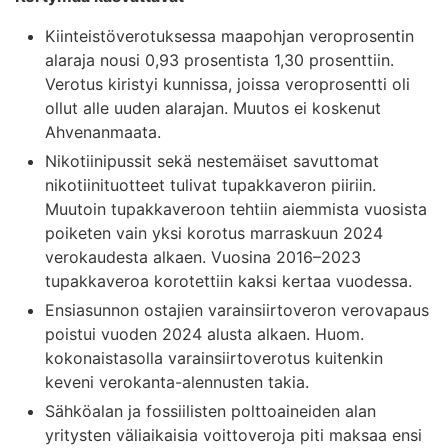
Kiinteistöverotuksessa maapohjan veroprosentin
alaraja nousi 0,93 prosentista 1,30 prosenttiin.
Verotus kiristyi kunnissa, joissa veroprosentti oli
ollut alle uuden alarajan. Muutos ei koskenut
Ahvenanmaata.
Nikotiinipussit sekä nestemäiset savuttomat
nikotiinituotteet tulivat tupakkaveron piiriin.
Muutoin tupakkaveroon tehtiin aiemmista vuosista
poiketen vain yksi korotus marraskuun 2024
verokaudesta alkaen. Vuosina 2016–2023
tupakkaveroa korotettiin kaksi kertaa vuodessa.
Ensiasunnon ostajien varainsiirtoveron verovapaus
poistui vuoden 2024 alusta alkaen. Huom.
kokonaistasolla varainsiirtoverotus kuitenkin
keveni verokanta-alennusten takia.
Sähköalan ja fossiilisten polttoaineiden alan
yritysten väliaikaisia voittoveroja piti maksaa ensi