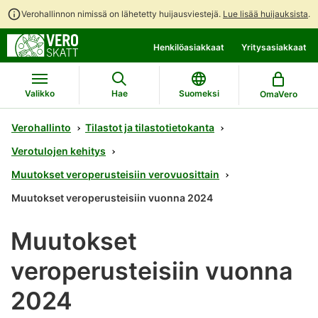
Verohallinnon nimissä on lähetetty huijausviestejä.
Lue lisää huijauksista
.
Siirry
Siirry
Henkilöasiakkaat
Yritysasiakkaat
suoraan
koko
sisältöön
sivuston
hakuun
Valikko
Hae
Suomeksi
OmaVero
Verohallinto
Tilastot ja tilastotietokanta
Verotulojen kehitys
Muutokset veroperusteisiin verovuosittain
Muutokset veroperusteisiin vuonna 2024
Muutokset
veroperusteisiin vuonna
2024