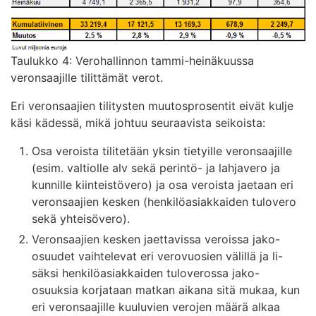
Taulukko 4: Verohallinnon tammi-heinäkuussa
veronsaajille tilittämät verot.
Eri veronsaajien tilitysten muutosprosentit eivät kulje
käsi kädessä, mikä johtuu seuraavista seikoista:
Osa veroista tilitetään yksin tietyille veronsaajille
(esim. valtiolle alv sekä perintö- ja lahjavero ja
kunnille kiinteistövero) ja osa veroista jaetaan eri
veronsaajien kesken (henkilöasiakkaiden tulovero
sekä yhteisövero).
Veronsaajien kesken jaettavissa veroissa jako-
osuudet vaihtelevat eri verovuosien välillä ja li-
säksi henkilöasiakkaiden tuloverossa jako-
osuuksia korjataan matkan aikana sitä mukaa, kun
eri veronsaajille kuuluvien verojen määrä alkaa