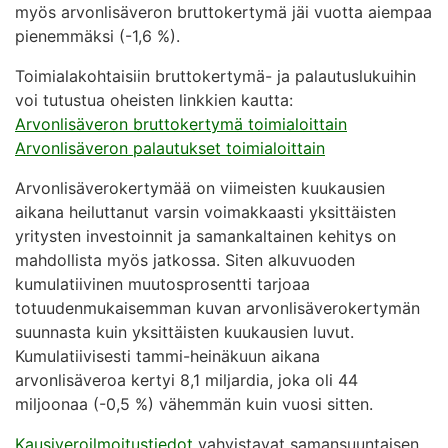
myös arvonlisäveron bruttokertymä jäi vuotta aiempaa
pienemmäksi (-1,6 %).
Toimialakohtaisiin bruttokertymä- ja palautuslukuihin
voi tutustua oheisten linkkien kautta:
Arvonlisäveron bruttokertymä toimialoittain
Arvonlisäveron palautukset toimialoittain
Arvonlisäverokertymää on viimeisten kuukausien
aikana heiluttanut varsin voimakkaasti yksittäisten
yritysten investoinnit ja samankaltainen kehitys on
mahdollista myös jatkossa. Siten alkuvuoden
kumulatiivinen muutosprosentti tarjoaa
totuudenmukaisemman kuvan arvonlisäverokertymän
suunnasta kuin yksittäisten kuukausien luvut.
Kumulatiivisesti tammi-heinäkuun aikana
arvonlisäveroa kertyi 8,1 miljardia, joka oli 44
miljoonaa (-0,5 %) vähemmän kuin vuosi sitten.
Kausiveroilmoitustiedot
vahvistavat samansuuntaisen