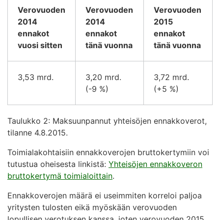
Verovuoden
Verovuoden
Verovuoden
2014
2014
2015
ennakot
ennakot
ennakot
vuosi sitten
tänä vuonna
tänä vuonna
3,53 mrd.
3,20 mrd.
3,72 mrd.
(-9 %)
(+5 %)
Taulukko 2: Maksuunpannut yhteisöjen ennakkoverot,
tilanne 4.8.2015.
Toimialakohtaisiin ennakkoverojen bruttokertymiin voi
tutustua oheisesta linkistä:
Yhteisöjen ennakkoveron
bruttokertymä toimialoittain
.
Ennakkoverojen määrä ei useimmiten korreloi paljoa
yritysten tulosten eikä myöskään verovuoden
lopullisen verotuksen kanssa, joten verovuoden 2015