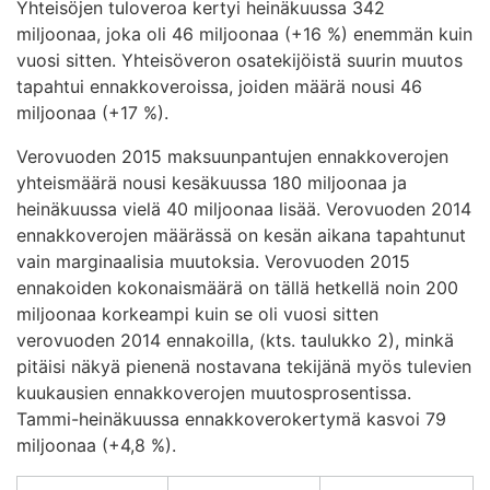
Yhteisöjen tuloveroa kertyi heinäkuussa 342
miljoonaa, joka oli 46 miljoonaa (+16 %) enemmän kuin
vuosi sitten. Yhteisöveron osatekijöistä suurin muutos
tapahtui ennakkoveroissa, joiden määrä nousi 46
miljoonaa (+17 %).
Verovuoden 2015 maksuunpantujen ennakkoverojen
yhteismäärä nousi kesäkuussa 180 miljoonaa ja
heinäkuussa vielä 40 miljoonaa lisää. Verovuoden 2014
ennakkoverojen määrässä on kesän aikana tapahtunut
vain marginaalisia muutoksia. Verovuoden 2015
ennakoiden kokonaismäärä on tällä hetkellä noin 200
miljoonaa korkeampi kuin se oli vuosi sitten
verovuoden 2014 ennakoilla, (kts. taulukko 2), minkä
pitäisi näkyä pienenä nostavana tekijänä myös tulevien
kuukausien ennakkoverojen muutosprosentissa.
Tammi-heinäkuussa ennakkoverokertymä kasvoi 79
miljoonaa (+4,8 %).