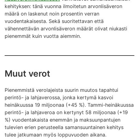
kehityksen: tänä vuonna ilmoitetun arvonlisäveron
määrä on laskenut noin prosentin verran
vuodentakaisesta. Sekä suoritettavan että
vähennettävän arvonlisäveron määrät olivat niukasti
pienemmät kuin vuotta aiemmin.
Muut verot
Pienemmistä verolajeista suurin muutos tapahtui
perintö- ja lahjaverossa, jonka kertymä kasvoi
heinäkuussa 19 miljoonaa (+45 %). Tammi-heinäkuussa
perintö- ja lahjaveroa on kertynyt 58 miljoonaa (+19
%) vuodentakaista enemmän ja maksuunpantujen
tulevien erien perusteella samansuuntainen kehitys
tulee jatkumaan myös loppuvuoden aikana.