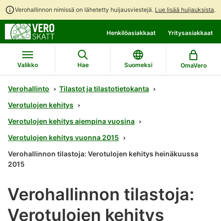
Verohallinnon nimissä on lähetetty huijausviestejä.
Lue lisää huijauksista
.
Siirry
Siirry
Henkilöasiakkaat
Yritysasiakkaat
suoraan
koko
sisältöön
sivuston
hakuun
Valikko
Hae
Suomeksi
OmaVero
Verohallinto
Tilastot ja tilastotietokanta
Verotulojen kehitys
Verotulojen kehitys aiempina vuosina
Verotulojen kehitys vuonna 2015
Verohallinnon tilastoja: Verotulojen kehitys heinäkuussa
2015
Verohallinnon tilastoja:
Verotulojen kehitys