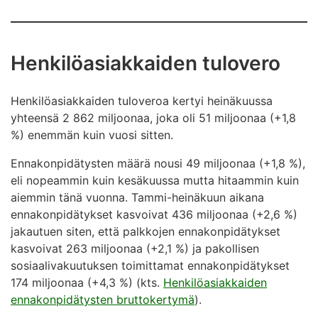
Henkilöasiakkaiden tulovero
Henkilöasiakkaiden tuloveroa kertyi heinäkuussa
yhteensä 2 862 miljoonaa, joka oli 51 miljoonaa (+1,8
%) enemmän kuin vuosi sitten.
Ennakonpidätysten määrä nousi 49 miljoonaa (+1,8 %),
eli nopeammin kuin kesäkuussa mutta hitaammin kuin
aiemmin tänä vuonna. Tammi-heinäkuun aikana
ennakonpidätykset kasvoivat 436 miljoonaa (+2,6 %)
jakautuen siten, että palkkojen ennakonpidätykset
kasvoivat 263 miljoonaa (+2,1 %) ja pakollisen
sosiaalivakuutuksen toimittamat ennakonpidätykset
174 miljoonaa (+4,3 %) (kts.
Henkilöasiakkaiden
ennakonpidätysten bruttokertymä
).