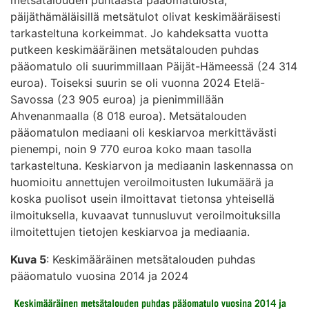
metsätalouden puhtaasta pääomatulosta,
päijäthämäläisillä metsätulot olivat keskimääräisesti
tarkasteltuna korkeimmat. Jo kahdeksatta vuotta
putkeen keskimääräinen metsätalouden puhdas
pääomatulo oli suurimmillaan Päijät-Hämeessä (24 314
euroa). Toiseksi suurin se oli vuonna 2024 Etelä-
Savossa (23 905 euroa) ja pienimmillään
Ahvenanmaalla (8 018 euroa). Metsätalouden
pääomatulon mediaani oli keskiarvoa merkittävästi
pienempi, noin 9 770 euroa koko maan tasolla
tarkasteltuna. Keskiarvon ja mediaanin laskennassa on
huomioitu annettujen veroilmoitusten lukumäärä ja
koska puolisot usein ilmoittavat tietonsa yhteisellä
ilmoituksella, kuvaavat tunnusluvut veroilmoituksilla
ilmoitettujen tietojen keskiarvoa ja mediaania.
Kuva 5
: Keskimääräinen metsätalouden puhdas
pääomatulo vuosina 2014 ja 2024