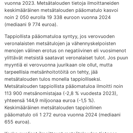
vuonna 2023. Metsätalouden tietoja ilmoittaneiden
keskimääräinen metsätalouden pääomatulo kasvoi
noin 2 050 eurolla 19 338 euroon vuonna 2024
(mediaani 9 774 euroa).
Tappiollista pääomatuloa syntyy, jos verovuoden
veronalaisten metsätulojen ja vähennyskelpoisten
menojen välinen erotus on negatiivinen eli vuosimenot
ylittävät metsistä saatavat veronalaiset tulot. Jos puun
myyntiä ei verovuonna juurikaan ole ollut, mutta
tarpeellisia metsänhoitotöitä on tehty, jää
metsätalouden tulos monella tappiolliseksi.
Metsätalouden tappiollista pääomatuloa ilmoitti noin
113 900 metsänomistajaa (-2,8 % vuodesta 2023),
yhteensä 144,9 miljoonaa euroa (-1,5 %).
Keskimääräinen metsätalouden tappiollinen
pääomatulo oli 1 272 euroa vuonna 2024 (mediaani
655 euroa).