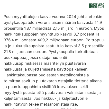
Puun myyntitulojen kasvu vuonna 2024 johtui etenkin
pystykauppatulon veronalaisen määrän kasvusta 14,9
prosentilla 1,87 miljardista 2,15 miljardiin euroon. Myös
hankintakauppojen myyntitulo kasvoi 8,7 prosentilla
376,4 miljoonasta 409,2 miljoonaan euroon. Polttopuu-
ja joulukuusikaupoista saatu tulo kasvoi 3,5 prosentilla
21,8 miljoonaan euroon. Pystykaupalla tarkoitetaan
puukauppaa, jossa ostaja huolehtii
hakkuusopimuksessa määritellyn puutavaran
hakkuusta ja kuljettamisesta käyttöpaikalleen.
Hankintakaupassa puolestaan metsänomistaja
toimittaa sovitun puutavaran ostajalle tiettynä aikana
ja puun kauppahinta sisältää korvauksen sekä
myydystä puusta että puutavaran valmistamisesta ja
kuljettamisesta. Jos hakkuu- ja kuljetustyön eli
hankintatyön tekee metsänomistaja itse,