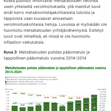
Koska puolisot ilmoittavat metsätalouden tietonsa
usein yhteisellä veroilmoituksella, yllä mainitut luvut
eivät kerro metsänomistajakohtaisista tuloista ja
tappioista vaan kuvaavat ainoastaan
veroilmoituskohtaisia tietoja. Luvuissa ei myöskään ole
huomioitu metsätalouden yrittäjävähennystä. Esitetyt
luvut ovat nimellisiä, eli niissä ei ole huomioitu
inflaation vaikutuksia.
Kuva 3
: Metsätalouden puhdas pääomatulo ja
tappiollinen pääomatulo vuosina 2014–2014