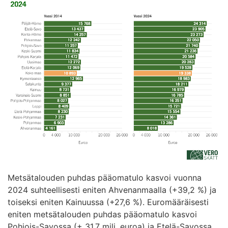
Metsätalouden puhdas pääomatulo kasvoi vuonna
2024 suhteellisesti eniten Ahvenanmaalla (+39,2 %) ja
toiseksi eniten Kainuussa (+27,6 %). Euromääräisesti
eniten metsätalouden puhdas pääomatulo kasvoi
Pohjois-Savossa (+ 31,7 milj. euroa) ja Etelä-Savossa