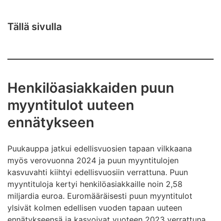
Tällä sivulla
Henkilöasiakkaiden puun
myyntitulot uuteen
ennätykseen
Puukauppa jatkui edellisvuosien tapaan vilkkaana
myös verovuonna 2024 ja puun myyntitulojen
kasvuvahti kiihtyi edellisvuosiin verrattuna. Puun
myyntituloja kertyi henkilöasiakkaille noin 2,58
miljardia euroa. Euromääräisesti puun myyntitulot
ylsivät kolmen edellisen vuoden tapaan uuteen
ennätykseensä ja kasvoivat vuoteen 2023 verrattuna