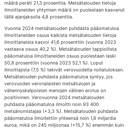
määrä peräti 21,3 prosenttia. Metsätalouden tietoja
ilmoittaneiden yhtymien määrä on puolestaan kasvanut
tällä ajanjaksolla 4,8 prosenttia.
Vuonna 2024 metsätalouden puhdasta pääomatuloa
ilmoittaneiden osuus kaikista metsätalouden tietoja
ilmoittaneista kasvoi 41,6 prosenttiin (vuonna 2023
vastaava osuus 40,2 %). Metsätalouden tappiollista
pääomatuloa ilmoittaneiden osuus puolestaan laski
50,8 prosenttiin (vuonna 2023 52,1 %). Loput
ilmoittajista (7,5 %) tekivät verovuodelta nollatuloksen.
Metsätalouden puhdasta pääomatuloa syntyy, jos
verovuoden veronalaisten metsätulojen ja
vähennyskelpoisten menojen välinen erotus on
positiivinen. Verovuonna 2024 metsätalouden
puhdasta pääomatuloa ilmoitti noin 93 400
metsänomistajaa (+3,3 %). Metsätalouden puhdasta
pääomatuloa ilmoitettiin yhteensä noin 1,8 miljardia
euroa, mikä on 245 miljoonaa (+15,7 %) enemmän kuin