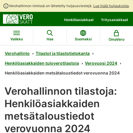
Verohallinnon nimissä on lähetetty huijausviestejä.
Lue lisää huijauksista
.
Siirry
Siirry
Henkilöasiakkaat
Yritysasiakkaat
suoraan
koko
sisältöön
sivuston
hakuun
Valikko
Hae
Suomeksi
OmaVero
Verohallinto
Tilastot ja tilastotietokanta
Henkilöasiakkaiden tuloverotilastoja
Verovuosi 2024
Henkilöasiakkaiden metsätaloustiedot verovuonna 2024
Verohallinnon tilastoja:
Henkilöasiakkaiden
metsätaloustiedot
verovuonna 2024