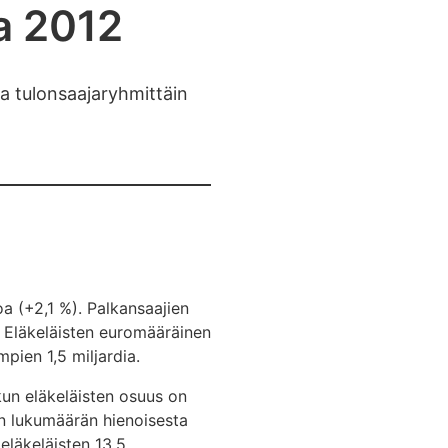
a 2012
ta tulonsaajaryhmittäin
a (+2,1 %). Palkansaajien
a. Eläkeläisten euromääräinen
mpien 1,5 miljardia.
kun eläkeläisten osuus on
en lukumäärän hienoisesta
eläkeläisten 13,5