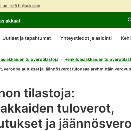
.
Lue lisää huijauksista
.
Siirry
Siirry
asiakkaat
suoraan
koko
sisältöön
sivuston
hakuun
Uutiset ja tapahtumat
Yhteystiedot ja asiointi
Kehi
asiakkaiden tuloverotilastoja
Henkilöasiakkaiden tuloverotilas
rot, veronpalautukset ja jäännösverot tulonsaajaryhmittäin verov
non tilastoja:
akkaiden tuloverot,
utukset ja jäännösvero