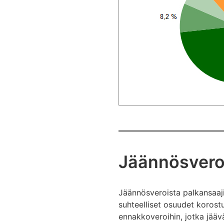
Jäännösvero
Jäännösveroista palkansaajie
suhteelliset osuudet korost
ennakkoveroihin, jotka jääv