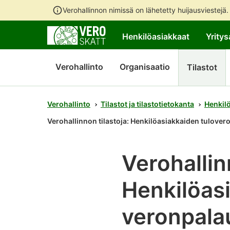
Verohallinnon nimissä on lähetetty huijausviestejä
Henkilöasiakkaat
Yritys
Verohallinto
Organisaatio
Tilastot
Verohallinto
Tilastot ja tilastotietokanta
Henkilö
Verohallinnon tilastoja: Henkilöasiakkaiden tulove
Verohallin
Henkilöasi
veronpala