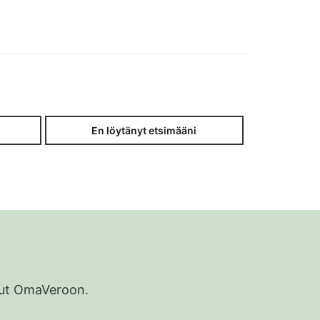
En löytänyt etsimääni
udut OmaVeroon.