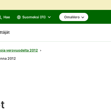
Hae
Suomeksi (FI)
OmaVero
ttäjät
toja verovuodelta 2012
uonna 2012
t