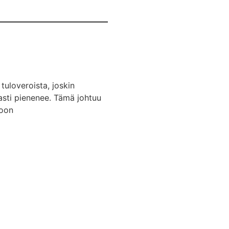
tuloveroista, joskin
asti pienenee. Tämä johtuu
ioon