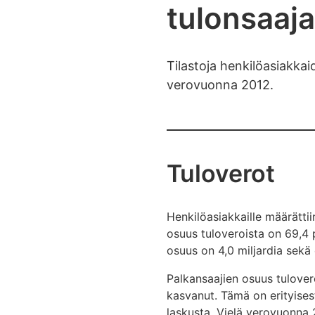
tulonsaaj
Tilastoja henkilöasiakkai
verovuonna 2012.
Tuloverot
Henkilöasiakkaille määrätti
osuus tuloveroista on 69,4 p
osuus on 4,0 miljardia sekä 
Palkansaajien osuus tulover
kasvanut. Tämä on erityises
laskusta. Vielä verovuonna 2