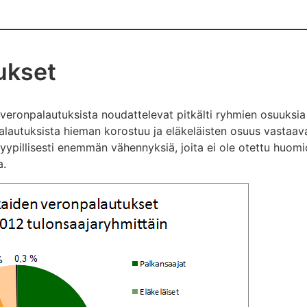
ukset
eronpalautuksista noudattelevat pitkälti ryhmien osuuksia 
lautuksista hieman korostuu ja eläkeläisten osuus vastaav
n tyypillisesti enemmän vähennyksiä, joita ei ole otettu huom
a.