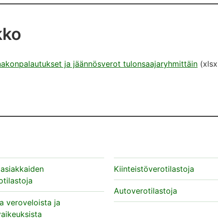
kko
akonpalautukset ja jäännösverot tulonsaajaryhmittäin
(xlsx
öasiakkaiden
Kiinteistöverotilastoja
otilastoja
Autoverotilastoja
ja veroveloista ja
aikeuksista