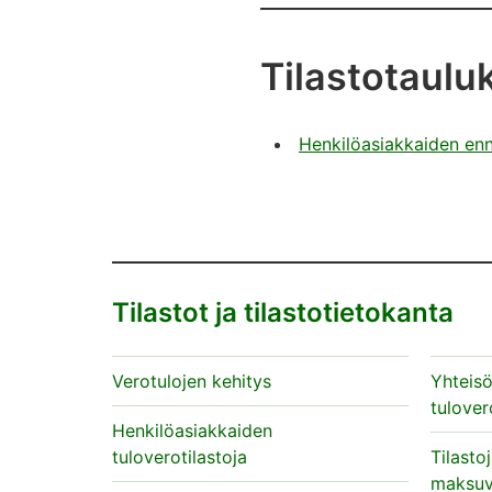
Tilastotaulu
Henkilöasiakkaiden enn
Tilastot ja tilastotietokanta
Verotulojen kehitys
Yhteis
tulover
Henkilöasiakkaiden
tuloverotilastoja
Tilasto
maksuv