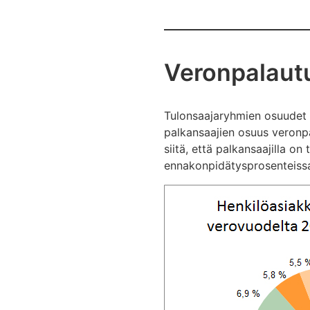
Veronpalaut
Tulonsaajaryhmien osuudet v
palkansaajien osuus veronpa
siitä, että palkansaajilla o
ennakonpidätysprosenteiss