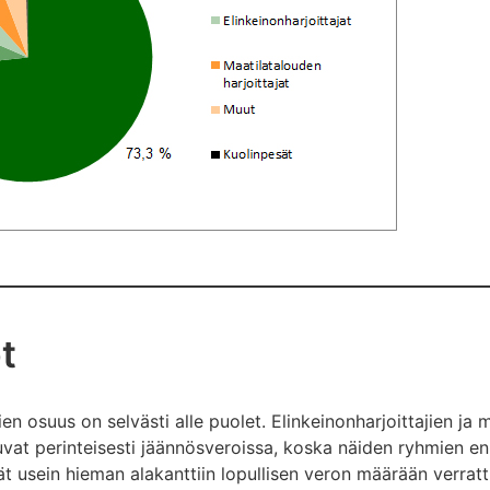
t
n osuus on selvästi alle puolet. Elinkeinonharjoittajien ja m
uvat perinteisesti jäännösveroissa, koska näiden ryhmien 
ät usein hieman alakanttiin lopullisen veron määrään verratt