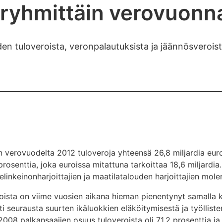
aryhmittäin verovuonn
den tuloveroista, veronpalautuksista ja jäännösverois
in verovuodelta 2012 tuloveroja yhteensä 26,8 miljardia euro
rosenttia, joka euroissa mitattuna tarkoittaa 18,6 miljardi
elinkeinonharjoittajien ja maatilatalouden harjoittajien mole
oista on viime vuosien aikana hieman pienentynyt samalla 
ti seurausta suurten ikäluokkien eläköitymisestä ja työllist
008 palkansaajien osuus tuloveroista oli 71,2 prosenttia ja 