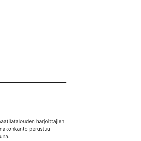
aatilatalouden harjoittajien
ennakonkanto perustuu
una.