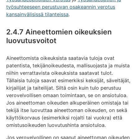
työsuhteeseen perustuvan osakeannin verotus
kansainvälisissä tilanteissa
.
2.4.7 Aineettomien oikeuksien
luovutusvoitot
Aineettomista oikeuksista saatavia tuloja ovat
patentista, tekijänoikeudesta, mallisuojasta ja muista
niihin verrattavista oikeuksista saatavat tulot.
Tällaisia tuloja saavat esimerkiksi keksijät, säveltäjät,
kirjailijat ja taiteilijat. Siltä osin kuin tulo perustuu
verovelvollisen omaan toimintaan, se on ansiotuloa.
Jos aineettoman oikeuden alkuperäinen omistaja tai
tekijä itse luovuttaa aineettoman oikeuden, on sekä
käyttökorvaus (esimerkiksi rojalti tai vuokra) että
omistusoikeuden luovutushinta ansiotuloa.
Jos verovelvollinen on saanut aineettoman oikeuden