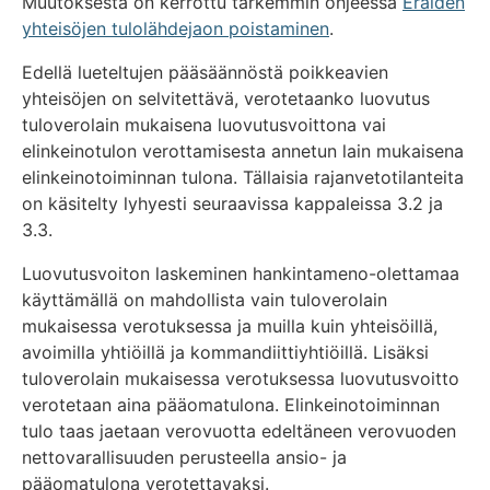
Muutoksesta on kerrottu tarkemmin ohjeessa
Eräiden
yhteisöjen tulolähdejaon poistaminen
.
Edellä lueteltujen pääsäännöstä poikkeavien
yhteisöjen on selvitettävä, verotetaanko luovutus
tuloverolain mukaisena luovutusvoittona vai
elinkeinotulon verottamisesta annetun lain mukaisena
elinkeinotoiminnan tulona. Tällaisia rajanvetotilanteita
on käsitelty lyhyesti seuraavissa kappaleissa 3.2 ja
3.3.
Luovutusvoiton laskeminen hankintameno-olettamaa
käyttämällä on mahdollista vain tuloverolain
mukaisessa verotuksessa ja muilla kuin yhteisöillä,
avoimilla yhtiöillä ja kommandiittiyhtiöillä. Lisäksi
tuloverolain mukaisessa verotuksessa luovutusvoitto
verotetaan aina pääomatulona. Elinkeinotoiminnan
tulo taas jaetaan verovuotta edeltäneen verovuoden
nettovarallisuuden perusteella ansio- ja
pääomatulona verotettavaksi.