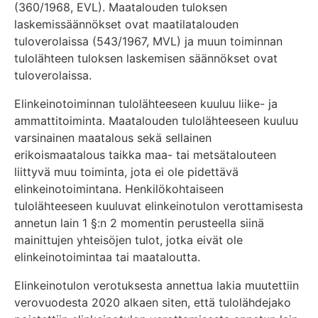
(360/1968, EVL). Maatalouden tuloksen
laskemissäännökset ovat maatilatalouden
tuloverolaissa (543/1967, MVL) ja muun toiminnan
tulolähteen tuloksen laskemisen säännökset ovat
tuloverolaissa.
Elinkeinotoiminnan tulolähteeseen kuuluu liike- ja
ammattitoiminta. Maatalouden tulolähteeseen kuuluu
varsinainen maatalous sekä sellainen
erikoismaatalous taikka maa- tai metsätalouteen
liittyvä muu toiminta, jota ei ole pidettävä
elinkeinotoimintana. Henkilökohtaiseen
tulolähteeseen kuuluvat elinkeinotulon verottamisesta
annetun lain 1 §:n 2 momentin perusteella siinä
mainittujen yhteisöjen tulot, jotka eivät ole
elinkeinotoimintaa tai maataloutta.
Elinkeinotulon verotuksesta annettua lakia muutettiin
verovuodesta 2020 alkaen siten, että tulolähdejako