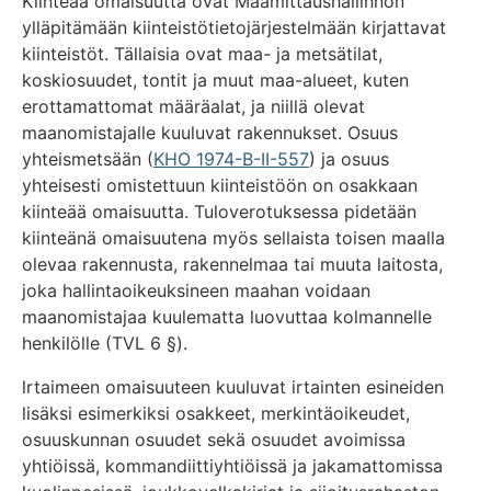
Kiinteää omaisuutta ovat Maamittaushallinnon
ylläpitämään kiinteistötietojärjestelmään kirjattavat
kiinteistöt. Tällaisia ovat maa- ja metsätilat,
koskiosuudet, tontit ja muut maa-alueet, kuten
erottamattomat määräalat, ja niillä olevat
maanomistajalle kuuluvat rakennukset. Osuus
yhteismetsään (
KHO 1974-B-II-557
) ja osuus
yhteisesti omistettuun kiinteistöön on osakkaan
kiinteää omaisuutta. Tuloverotuksessa pidetään
kiinteänä omaisuutena myös sellaista toisen maalla
olevaa rakennusta, rakennelmaa tai muuta laitosta,
joka hallintaoikeuksineen maahan voidaan
maanomistajaa kuulematta luovuttaa kolmannelle
henkilölle (TVL 6 §).
lrtaimeen omaisuuteen kuuluvat irtainten esineiden
lisäksi esimerkiksi osakkeet, merkintäoikeudet,
osuuskunnan osuudet sekä osuudet avoimissa
yhtiöissä, kommandiittiyhtiöissä ja jakamattomissa