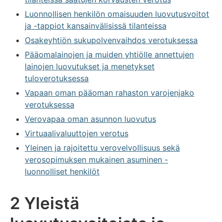
Luonnollisen henkilön omaisuuden luovutusvoitot
ja -tappiot kansainvälisissä tilanteissa
Osakeyhtiön sukupolvenvaihdos verotuksessa
Pääomalainojen ja muiden yhtiölle annettujen
lainojen luovutukset ja menetykset
tuloverotuksessa
Vapaan oman pääoman rahaston varojenjako
verotuksessa
Verovapaa oman asunnon luovutus
Virtuaalivaluuttojen verotus
Yleinen ja rajoitettu verovelvollisuus sekä
verosopimuksen mukainen asuminen -
luonnolliset henkilöt
2 Yleistä