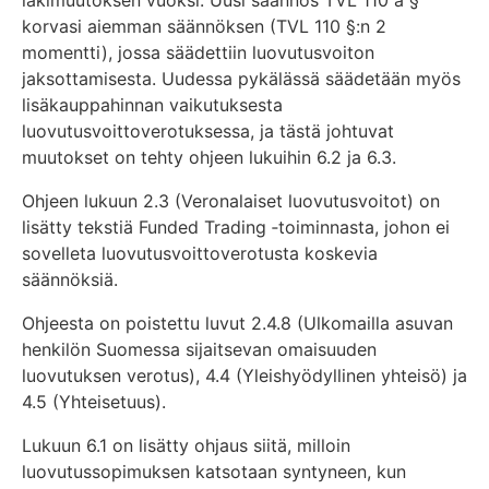
korvasi aiemman säännöksen (TVL 110 §:n 2
momentti), jossa säädettiin luovutusvoiton
jaksottamisesta. Uudessa pykälässä säädetään myös
lisäkauppahinnan vaikutuksesta
luovutusvoittoverotuksessa, ja tästä johtuvat
muutokset on tehty ohjeen lukuihin 6.2 ja 6.3.
Ohjeen lukuun 2.3 (Veronalaiset luovutusvoitot) on
lisätty tekstiä Funded Trading ‑toiminnasta, johon ei
sovelleta luovutusvoittoverotusta koskevia
säännöksiä.
Ohjeesta on poistettu luvut 2.4.8 (Ulkomailla asuvan
henkilön Suomessa sijaitsevan omaisuuden
luovutuksen verotus), 4.4 (Yleishyödyllinen yhteisö) ja
4.5 (Yhteisetuus).
Lukuun 6.1 on lisätty ohjaus siitä, milloin
luovutussopimuksen katsotaan syntyneen, kun