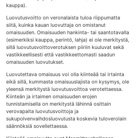
kauppa).
Luovutusvoitto on veronalaista tuloa riippumatta
siitä, kuinka kauan luovuttaja on omistanut
omaisuuden. Omaisuuden hankinta- tai saantotavalla
(esimerkiksi kauppa, perintö, lahja) ei ole merkitystä,
sillä luovutusvoittoverotuksen piiriin kuuluvat sekä
vastikkeellisesti että vastikkeettomasti saadun
omaisuuden luovutukset.
Luovutettava omaisuus voi olla kiinteää tai irtainta
eikä sillä, kummasta omaisuuslajista on kysymys, ole
yleensä merkitystä luovutusvoittoa verotettaessa.
Kiinteän ja irtaimen omaisuuden erojen
tunnistamisella on merkitystä lähinnä osittain
verovapaita luovutusvoittoja ja
sukupolvenvaihdosluovutusta koskevia tuloverolain
säännöksiä sovellettaessa.