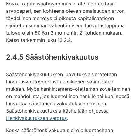
Koska kapitalisaatiosopimus ei ole luonteeltaan
arvopaperi, sen kohteena olevan omaisuuden arvon
täydellinen menetys ei oikeuta kapitalisaatioon
sijoitetun summan vähentämiseen luovutustappiona
tuloverolain 50 §:n 3 momentin 2-kohdan mukaan.
Katso tarkemmin luku 13.2.2.
2.4.5 Säästöhenkivakuutus
Säästöhenkivakuutuksen luovutuksia verotetaan
luovutusvoittoverotusta koskevien säännösten
mukaan. Myös hankintameno-olettaman soveltaminen
on mahdollista, jos luonnollinen henkilö tai kuolinpesä
luovuttaa säästöhenkivakuutuksen edelleen.
Säästöhenkivakuutuksia käsitellään ohjeessa
Henkivakuutuksen verotus
.
Koska säästöhenkivakuutus ei ole luonteeltaan