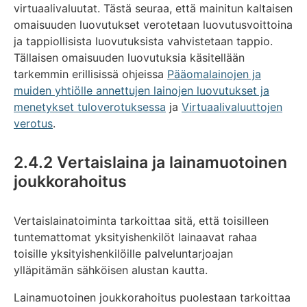
virtuaalivaluutat. Tästä seuraa, että mainitun kaltaisen
omaisuuden luovutukset verotetaan luovutusvoittoina
ja tappiollisista luovutuksista vahvistetaan tappio.
Tällaisen omaisuuden luovutuksia käsitellään
tarkemmin erillisissä ohjeissa
Pääomalainojen ja
muiden yhtiölle annettujen lainojen luovutukset ja
menetykset tuloverotuksessa
ja
Virtuaalivaluuttojen
verotus
.
2.4.2 Vertaislaina ja lainamuotoinen
joukkorahoitus
Vertaislainatoiminta tarkoittaa sitä, että toisilleen
tuntemattomat yksityishenkilöt lainaavat rahaa
toisille yksityishenkilöille palveluntarjoajan
ylläpitämän sähköisen alustan kautta.
Lainamuotoinen joukkorahoitus puolestaan tarkoittaa