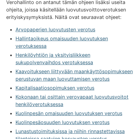
Verohallinto on antanut tämän ohjeen lisäksi useita
ohjeita, joissa käsitellään luovutusvoittoverotuksen
erityiskysymyksistä. Näitä ovat seuraavat ohjeet:
Arvopaperien luovutusten verotus
Hallintaoikeus omaisuuden luovutuksen
verotuksessa
Henkilöyhtiön ja yksityisliikkeen
sukupolvenvaihdos verotuksessa
Kaavoitukseen liittyvään maankäyttösopimukseen
perustuvan maan luovuttamisen verotus
Kapitalisaatiosopimuksen verotus
Kokonaan tai osittain verovapaat luovutusvoitot
henkilöverotuksessa
Kuolinpesän omaisuuden luovutuksen verotus
Kuolinpesäosuuden luovutuksen verotus
Lunastustoimituksissa ja niihin rinnastettavissa
tilanteissa saatujen korvausten verotus