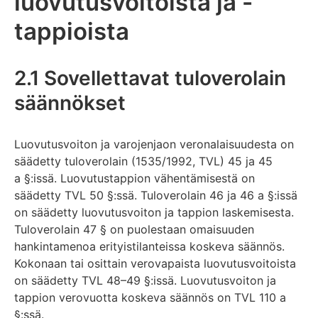
luovutusvoitoista ja -
tappioista
2.1 Sovellettavat tuloverolain
säännökset
Luovutusvoiton ja varojenjaon veronalaisuudesta on
säädetty tuloverolain (1535/1992, TVL) 45 ja 45
a §:issä. Luovutustappion vähentämisestä on
säädetty TVL 50 §:ssä. Tuloverolain 46 ja 46 a §:issä
on säädetty luovutusvoiton ja tappion laskemisesta.
Tuloverolain 47 § on puolestaan omaisuuden
hankintamenoa erityistilanteissa koskeva säännös.
Kokonaan tai osittain verovapaista luovutusvoitoista
on säädetty TVL 48–49 §:issä. Luovutusvoiton ja
tappion verovuotta koskeva säännös on TVL 110 a
§:ssä.