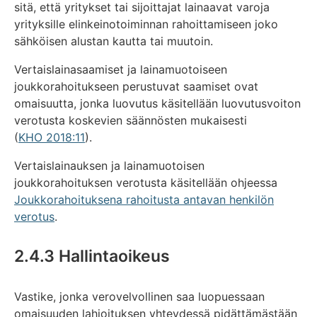
sitä, että yritykset tai sijoittajat lainaavat varoja
yrityksille elinkeinotoiminnan rahoittamiseen joko
sähköisen alustan kautta tai muutoin.
Vertaislainasaamiset ja lainamuotoiseen
joukkorahoitukseen perustuvat saamiset ovat
omaisuutta, jonka luovutus käsitellään luovutusvoiton
verotusta koskevien säännösten mukaisesti
(
KHO 2018:11
).
Vertaislainauksen ja lainamuotoisen
joukkorahoituksen verotusta käsitellään ohjeessa
Joukkorahoituksena rahoitusta antavan henkilön
verotus
.
2.4.3 Hallintaoikeus
Vastike, jonka verovelvollinen saa luopuessaan
omaisuuden lahjoituksen yhteydessä pidättämästään