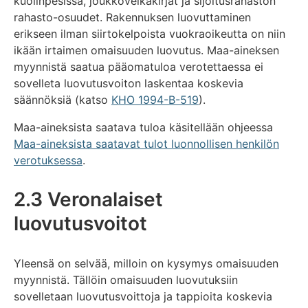
kuolinpesissä, joukkovelkakirjat ja sijoitusrahaston
rahasto-osuudet. Rakennuksen luovuttaminen
erikseen ilman siirtokelpoista vuokraoikeutta on niin
ikään irtaimen omaisuuden luovutus. Maa-aineksen
myynnistä saatua pääomatuloa verotettaessa ei
sovelleta luovutusvoiton laskentaa koskevia
säännöksiä (katso
KHO 1994-B-519
).
Maa-aineksista saatava tuloa käsitellään ohjeessa
Maa-aineksista saatavat tulot luonnollisen henkilön
verotuksessa
.
2.3 Veronalaiset
luovutusvoitot
Yleensä on selvää, milloin on kysymys omaisuuden
myynnistä. Tällöin omaisuuden luovutuksiin
sovelletaan luovutusvoittoja ja tappioita koskevia