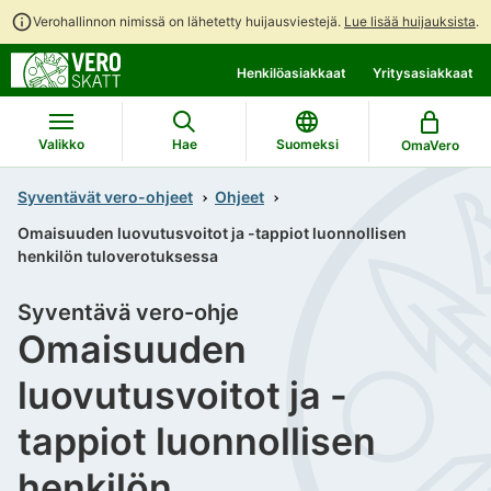
Verohallinnon nimissä on lähetetty huijausviestejä.
Lue lisää huijauksista
.
Siirry
Siirry
Henkilöasiakkaat
Yritysasiakkaat
suoraan
koko
sisältöön
sivuston
hakuun
Valikko
Hae
Suomeksi
OmaVero
Syventävät vero-ohjeet
Ohjeet
Omaisuuden luovutusvoitot ja -tappiot luonnollisen
henkilön tuloverotuksessa
Syventävä vero-ohje
Omaisuuden
luovutusvoitot ja -
tappiot luonnollisen
henkilön