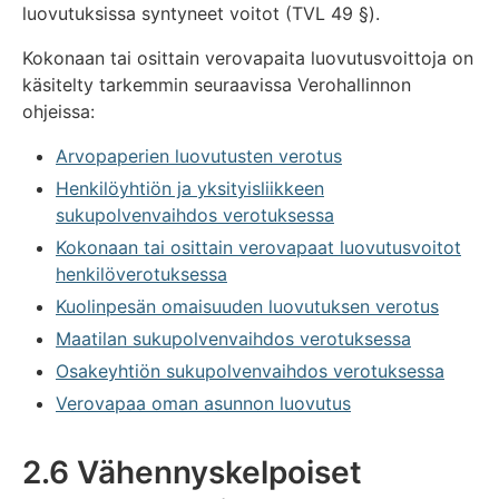
luovutuksissa syntyneet voitot (TVL 49 §).
Kokonaan tai osittain verovapaita luovutusvoittoja on
käsitelty tarkemmin seuraavissa Verohallinnon
ohjeissa:
Arvopaperien luovutusten verotus
Henkilöyhtiön ja yksityisliikkeen
sukupolvenvaihdos verotuksessa
Kokonaan tai osittain verovapaat luovutusvoitot
henkilöverotuksessa
Kuolinpesän omaisuuden luovutuksen verotus
Maatilan sukupolvenvaihdos verotuksessa
Osakeyhtiön sukupolvenvaihdos verotuksessa
Verovapaa oman asunnon luovutus
2.6 Vähennyskelpoiset