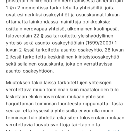
poistettiin elinkeinotulon verottamisesta annetun lain
1 §:n 2 momentissa tarkoitetuilta yhteisöiltä, joita
ovat esimerkiksi osakeyhtiöt ja osuuskunnat lukuun
ottamatta lainkohdassa mainittuja poikkeuksia:
osittain verovapaa yhteisö, ulkomainen kuolinpesä,
tuloverolain 22 §:ssä tarkoitettu yleishyödyllinen
yhteisö sekä asunto-osakeyhtiölain (1599/2009) 1
luvun 2 §:ssä tarkoitettu asunto-osakeyhtiö, 28 luvun
2 §:ssä tarkoitettu keskinäinen kiinteistöosakeyhtiö
sekä sellainen osuuskunta, joka on verrattavissa
asunto-osakeyhtiöön.
Muutoksen takia laissa tarkoitettujen yhteisöjen
verotettava muun toiminnan kuin maatalouden tulo
lasketaan elinkeinoverolain mukaan yhteisön
harjoittaman toiminnan luonteesta riippumatta. Tästä
seuraa, että kyseisillä yhteisöillä ei voi olla muun
toiminnan tulolähdettä eikä siten tuloverolain mukaan
verotettavia luovutusvoittoja tai ‑tappioita.