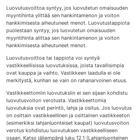
Luovutusvoittoa syntyy, jos luovutetun omaisuuden
myyntihinta ylittää sen hankintamenon ja voiton
hankkimisesta aiheutuneet menot. Luovutustappiota
puolestaan syntyy, jos luovutetun omaisuuden
myyntihinta alittaa sen hankintamenon ja voiton
hankkimisesta aiheutuneet menot.
Luovutusvoittoa tai tappiota voi syntyä
vastikkeellisissa luovutuksissa, joista tavallisimpia
ovat kauppa ja vaihto. Vastikkeen laadulla ei ole
merkitystä, kunhan se vain on rahanarvoinen etuus.
Vastikkeettomiin luovutuksiin ei sen sijaan kohdistu
luovutusvoiton verotusta. Vastikkeettomia
luovutuksia ovat perintö, lahja ja ositus. Jos luovutus
on osittain vastikkeellinen ja osittainen vastikkeeton
(esimerkiksi lahjanluonteiset kaupat) luovutusvoiton
verotus kohdistuu luovutuksen vastikkeelliseen
osaan. Katso jäljempänä luku 12.1 (Lahjanluonteinen