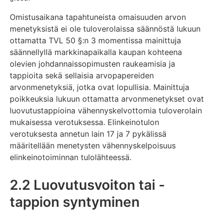
Omistusaikana tapahtuneista omaisuuden arvon
menetyksistä ei ole tuloverolaissa säännöstä lukuun
ottamatta TVL 50 §:n 3 momentissa mainittuja
säännellyllä markkinapaikalla kaupan kohteena
olevien johdannaissopimusten raukeamisia ja
tappioita sekä sellaisia arvopapereiden
arvonmenetyksiä, jotka ovat lopullisia. Mainittuja
poikkeuksia lukuun ottamatta arvonmenetykset ovat
luovutustappioina vähennyskelvottomia tuloverolain
mukaisessa verotuksessa. Elinkeinotulon
verotuksesta annetun lain 17 ja 7 pykälissä
määritellään menetysten vähennyskelpoisuus
elinkeinotoiminnan tulolähteessä.
2.2 Luovutusvoiton tai -
tappion syntyminen