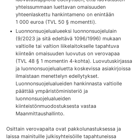
yhteissummaan luettavan omaisuuden
yhteenlaskettu hankintameno on enintään
1 000 euroa (TVL 50 § momentti).
Luonnonsuojelualueeksi luonnonsuojelulain
(9/2023 ja sitä edeltävä 1096/1996) mukaan
valtiolle tai valtion liikelaitokselle tapahtuva
kiinteän omaisuuden luovutus on verovapaa
(TVL 48 § 1 momentin 4-kohta). Luovutuskirjassa
ja luonnonsuojelualuetta koskevissa asiakirjoissa
ilmaistaan menettelyn edellytykset.
Luonnonsuojelualueiden hankinnasta valtiolle
päättää ympäristöministeriö ja
luonnonsuojelualueiden
kiinteistönmuodostuksesta vastaa
Maanmittaushallinto.
Osittain verovapaita ovat pakkolunastuksessa ja
laissa mainituille julkisyhteisöille tapahtuneissa