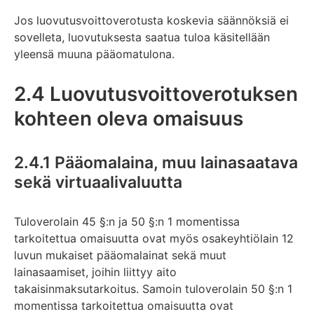
osio
Jos luovutusvoittoverotusta koskevia säännöksiä ei
päättyy
sovelleta, luovutuksesta saatua tuloa käsitellään
yleensä muuna pääomatulona.
2.4 Luovutusvoittoverotuksen
kohteen oleva omaisuus
2.4.1 Pääomalaina, muu lainasaatava
sekä virtuaalivaluutta
Tuloverolain 45 §:n ja 50 §:n 1 momentissa
tarkoitettua omaisuutta ovat myös osakeyhtiölain 12
luvun mukaiset pääomalainat sekä muut
lainasaamiset, joihin liittyy aito
takaisinmaksutarkoitus. Samoin tuloverolain 50 §:n 1
momentissa tarkoitettua omaisuutta ovat