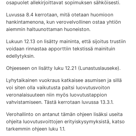
osapuolet allekirjoittavat sopimuksen sähköisesti.
Luvussa 8.4 kerrotaan, mitä otetaan huomioon
hankintamenona, kun verovelvollinen ostaa yhtiön
aiemmin haltuunottaman huoneiston.
Lukuun 12.13 on lisätty maininta, että sijoitus trustiin
voidaan rinnastaa apporttiin tekstissä mainituin
edellytyksin.
Ohjeeseen on lisätty luku 12.21 (Lunastuslauseke).
Lyhytaikainen vuokraus katkaisee asumisen ja sillä
voi siten olla vaikutusta paitsi luovutusvoiton
veronalaisuuteen niin myös luovutustappion
vahvistamiseen. Tästä kerrotaan luvussa 13.3.1.
Verohallinto on antanut tämän ohjeen lisäksi useita
ohjeita luovutusvoittojen erityiskysymyksistä, katso
tarkemmin ohjeen luku 1.1.