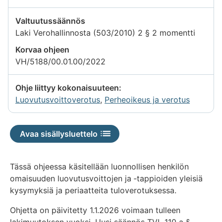
Valtuutussäännös
Laki Verohallinnosta (503/2010) 2 § 2 momentti
Korvaa ohjeen
VH/5188/00.01.00/2022
Ohje liittyy kokonaisuuteen:
Luovutusvoittoverotus
,
Perheoikeus ja verotus
Avaa sisällysluettelo
Tässä ohjeessa käsitellään luonnollisen henkilön
omaisuuden luovutusvoittojen ja ‑tappioiden yleisiä
kysymyksiä ja periaatteita tuloverotuksessa.
Ohjetta on päivitetty 1.1.2026 voimaan tulleen
lakimuutoksen vuoksi. Uusi säännös TVL 110 a §