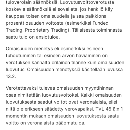
tuloverolain säännöksiä. Luovutusvoittoverotusta
koskevia säännöksiä ei sovelleta, jos henkilö käy
kauppaa toisen omaisuudella ja saa palkkiona
prosenttiosuuden voitosta (esimerkiksi Funded
Trading, Proprietary Trading). Tällaisesta toiminnasta
saatu tulo on ansiotuloa.
Omaisuuden menetys eli esimerkiksi esineen
tuhoutuminen tai esineen arvon häviäminen on
verotuksen kannalta erilainen tilanne kuin omaisuuden
luovutus. Omaisuuden menetyksiä käsitellään luvussa
13.2.
Verotettavaksi tulevaa omaisuuden myyntihinnan
osaa nimitetään luovutusvoitoksi. Kaikki omaisuuden
luovutuksesta saadut voitot ovat veronalaisia, ellei
niitä ole erikseen säädetty verovapaiksi. TVL 45 §:n 1
momentin mukaan omaisuuden luovutuksesta saatu
voitto on veronalaista pääomatuloa.