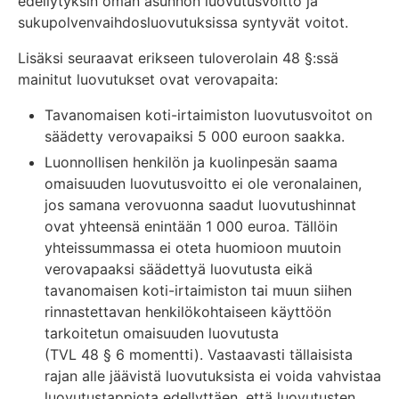
edellytyksin oman asunnon luovutusvoitto ja
sukupolvenvaihdosluovutuksissa syntyvät voitot.
Lisäksi seuraavat erikseen tuloverolain 48 §:ssä
mainitut luovutukset ovat verovapaita:
Tavanomaisen koti-irtaimiston luovutusvoitot on
säädetty verovapaiksi 5 000 euroon saakka.
Luonnollisen henkilön ja kuolinpesän saama
omaisuuden luovutusvoitto ei ole veronalainen,
jos samana verovuonna saadut luovutushinnat
ovat yhteensä enintään 1 000 euroa. Tällöin
yhteissummassa ei oteta huomioon muutoin
verovapaaksi säädettyä luovutusta eikä
tavanomaisen koti-irtaimiston tai muun siihen
rinnastettavan henkilökohtaiseen käyttöön
tarkoitetun omaisuuden luovutusta
(TVL 48 § 6 momentti). Vastaavasti tällaisista
rajan alle jäävistä luovutuksista ei voida vahvistaa
luovutustappiota edellyttäen, että luovutusten