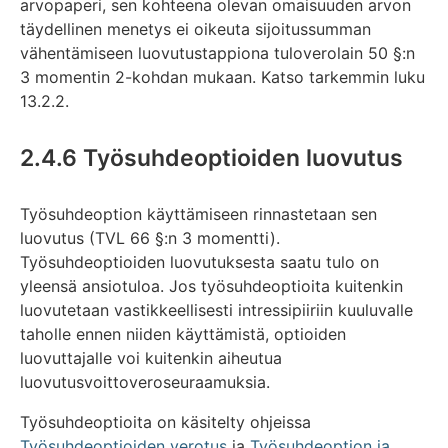
arvopaperi, sen kohteena olevan omaisuuden arvon
täydellinen menetys ei oikeuta sijoitussumman
vähentämiseen luovutustappiona tuloverolain 50 §:n
3 momentin 2-kohdan mukaan. Katso tarkemmin luku
13.2.2.
2.4.6 Työsuhdeoptioiden luovutus
Työsuhdeoption käyttämiseen rinnastetaan sen
luovutus (TVL 66 §:n 3 momentti).
Työsuhdeoptioiden luovutuksesta saatu tulo on
yleensä ansiotuloa. Jos työsuhdeoptioita kuitenkin
luovutetaan vastikkeellisesti intressipiiriin kuuluvalle
taholle ennen niiden käyttämistä, optioiden
luovuttajalle voi kuitenkin aiheutua
luovutusvoittoveroseuraamuksia.
Työsuhdeoptioita on käsitelty ohjeissa
Työsuhdeoptioiden verotus
ja
Työsuhdeoption ja