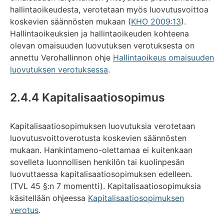
hallintaoikeudesta, verotetaan myös luovutusvoittoa
koskevien säännösten mukaan (
KHO 2009:13
).
Hallintaoikeuksien ja hallintaoikeuden kohteena
olevan omaisuuden luovutuksen verotuksesta on
annettu Verohallinnon ohje
Hallintaoikeus omaisuuden
luovutuksen verotuksessa
.
2.4.4 Kapitalisaatiosopimus
Kapitalisaatiosopimuksen luovutuksia verotetaan
luovutusvoittoverotusta koskevien säännösten
mukaan. Hankintameno-olettamaa ei kuitenkaan
sovelleta luonnollisen henkilön tai kuolinpesän
luovuttaessa kapitalisaatiosopimuksen edelleen.
(TVL 45 §:n 7 momentti). Kapitalisaatiosopimuksia
käsitellään ohjeessa
Kapitalisaatiosopimuksen
verotus
.