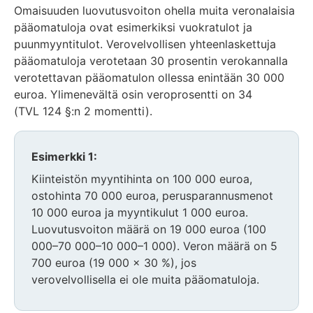
Omaisuuden luovutusvoiton ohella muita veronalaisia
pääomatuloja ovat esimerkiksi vuokratulot ja
puunmyyntitulot. Verovelvollisen yhteenlaskettuja
pääomatuloja verotetaan 30 prosentin verokannalla
verotettavan pääomatulon ollessa enintään 30 000
euroa. Ylimenevältä osin veroprosentti on 34
(TVL 124 §:n 2 momentti).
Huomio
Esimerkki 1:
osio
Kiinteistön myyntihinta on 100 000 euroa,
alkaa
ostohinta 70 000 euroa, perusparannusmenot
10 000 euroa ja myyntikulut 1 000 euroa.
Luovutusvoiton määrä on 19 000 euroa (100
000–70 000–10 000–1 000). Veron määrä on 5
700 euroa (19 000 x 30 %), jos
verovelvollisella ei ole muita pääomatuloja.
Huomio