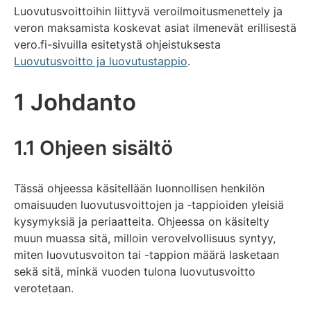
Luovutusvoittoihin liittyvä veroilmoitusmenettely ja
veron maksamista koskevat asiat ilmenevät erillisestä
vero.fi-sivuilla esitetystä ohjeistuksesta
Luovutusvoitto ja luovutustappio
.
1 Johdanto
1.1 Ohjeen sisältö
Tässä ohjeessa käsitellään luonnollisen henkilön
omaisuuden luovutusvoittojen ja ‑tappioiden yleisiä
kysymyksiä ja periaatteita. Ohjeessa on käsitelty
muun muassa sitä, milloin verovelvollisuus syntyy,
miten luovutusvoiton tai -tappion määrä lasketaan
sekä sitä, minkä vuoden tulona luovutusvoitto
verotetaan.