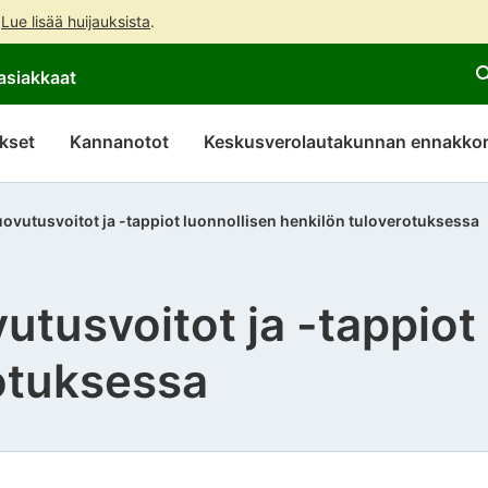
.
Lue lisää huijauksista
.
Siirry
Siirry
asiakkaat
suoraan
koko
sisältöön
sivuston
hakuun
kset
Kannanotot
Keskusverolautakunnan ennakkor
vutusvoitot ja -tappiot luonnollisen henkilön tuloverotuksessa
tusvoitot ja -tappiot 
otuksessa