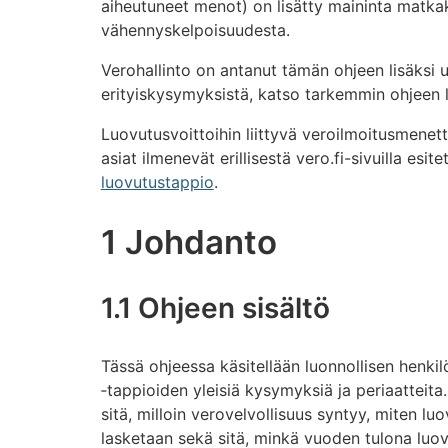
aiheutuneet menot) on lisätty maininta matk
vähennyskelpoisuudesta.
Verohallinto on antanut tämän ohjeen lisäksi u
erityiskysymyksistä, katso tarkemmin ohjeen lu
Luovutusvoittoihin liittyvä veroilmoitusmene
asiat ilmenevät erillisestä vero.fi-sivuilla esi
luovutustappio
.
1 Johdanto
1.1 Ohjeen sisältö
Tässä ohjeessa käsitellään luonnollisen henki
‑tappioiden yleisiä kysymyksiä ja periaatteit
sitä, milloin verovelvollisuus syntyy, miten l
lasketaan sekä sitä, minkä vuoden tulona luov