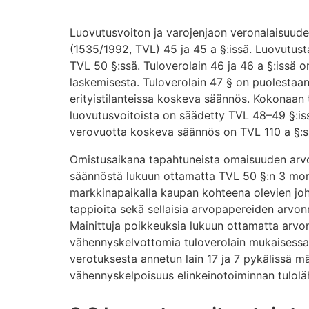
Luovutusvoiton ja varojenjaon veronalaisuude
(1535/1992, TVL) 45 ja 45 a §:issä. Luovutus
TVL 50 §:ssä. Tuloverolain 46 ja 46 a §:issä 
laskemisesta. Tuloverolain 47 § on puolesta
erityistilanteissa koskeva säännös. Kokonaan t
luovutusvoitoista on säädetty TVL 48–49 §:is
verovuotta koskeva säännös on TVL 110 a §:s
Omistusaikana tapahtuneista omaisuuden arvon
säännöstä lukuun ottamatta TVL 50 §:n 3 mome
markkinapaikalla kaupan kohteena olevien jo
tappioita sekä sellaisia arvopapereiden arvonm
Mainittuja poikkeuksia lukuun ottamatta arv
vähennyskelvottomia tuloverolain mukaisessa 
verotuksesta annetun lain 17 ja 7 pykälissä m
vähennyskelpoisuus elinkeinotoiminnan tulol