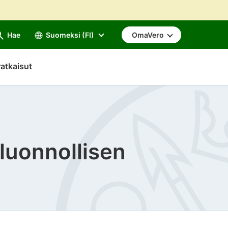
Hae
Suomeksi (FI)
OmaVero
atkaisut
luonnollisen