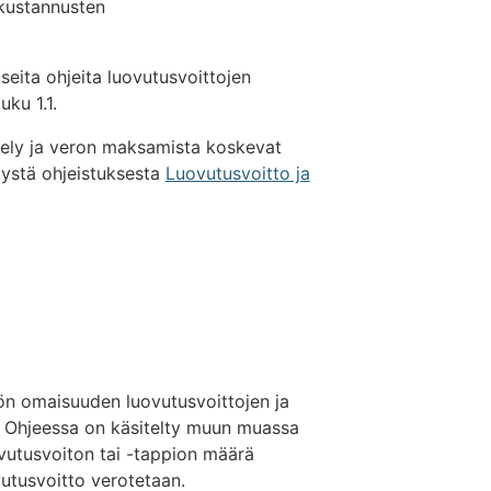
akustannusten
seita ohjeita luovutusvoittojen
ku 1.1.
ttely ja veron maksamista koskevat
tetystä ohjeistuksesta
Luovutusvoitto ja
lön omaisuuden luovutusvoittojen ja
a. Ohjeessa on käsitelty muun muassa
uovutusvoiton tai -tappion määrä
utusvoitto verotetaan.