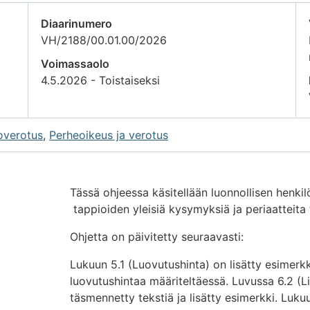
Diaarinumero
VH/2188/00.01.00/2026
Voimassaolo
4.5.2026 - Toistaiseksi
overotus
,
Perheoikeus ja verotus
Tässä ohjeessa käsitellään luonnollisen henki
tappioiden yleisiä kysymyksiä ja periaatteita
Ohjetta on päivitetty seuraavasti:
Lukuun 5.1 (Luovutushinta) on lisätty esimerkk
luovutushintaa määriteltäessä. Luvussa 6.2 (
täsmennetty tekstiä ja lisätty esimerkki. Luk