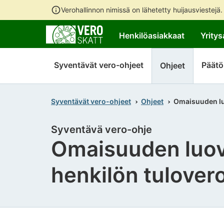
Verohallinnon nimissä on lähetetty huijausviestejä
Henkilöasiakkaat
Yritys
Syventävät vero-ohjeet
Päätö
Ohjeet
Syventävät vero-ohjeet
Ohjeet
Omaisuuden luo
Syventävä vero-ohje
Omaisuuden luovu
henkilön tulover