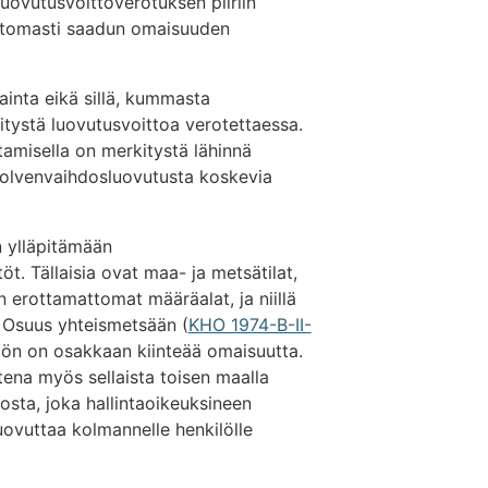
 luovutusvoittoverotuksen piiriin
eettomasti saadun omaisuuden
tainta eikä sillä, kummasta
tystä luovutusvoittoa verotettaessa.
tamisella on merkitystä lähinnä
upolvenvaihdosluovutusta koskevia
n ylläpitämään
töt. Tällaisia ovat maa- ja metsätilat,
 erottamattomat määräalat, ja niillä
 Osuus yhteismetsään (
KHO 1974-B-II-
töön on osakkaan kiinteää omaisuutta.
ena myös sellaista toisen maalla
osta, joka hallintaoikeuksineen
vuttaa kolmannelle henkilölle