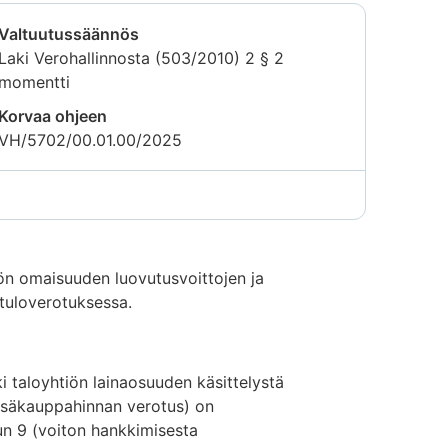
Valtuutussäännös
Laki Verohallinnosta (503/2010) 2 § 2
momentti
Korvaa ohjeen
VH/5702/00.01.00/2025
lön omaisuuden luovutusvoittojen ja
 tuloverotuksessa.
i taloyhtiön lainaosuuden käsittelystä
Lisäkauppahinnan verotus) on
uun 9 (voiton hankkimisesta