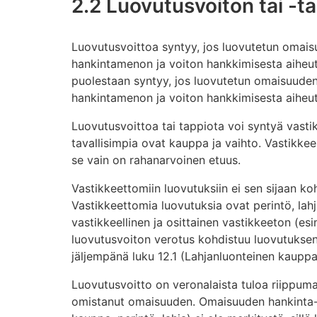
2.2 Luovutusvoiton tai -
Luovutusvoittoa syntyy, jos luovutetun omais
hankintamenon ja voiton hankkimisesta aiheu
puolestaan syntyy, jos luovutetun omaisuuden
hankintamenon ja voiton hankkimisesta aiheu
Luovutusvoittoa tai tappiota voi syntyä vastikk
tavallisimpia ovat kauppa ja vaihto. Vastikkee
se vain on rahanarvoinen etuus.
Vastikkeettomiin luovutuksiin ei sen sijaan ko
Vastikkeettomia luovutuksia ovat perintö, lahja
vastikkeellinen ja osittainen vastikkeeton (esi
luovutusvoiton verotus kohdistuu luovutuksen
jäljempänä luku 12.1 (Lahjanluonteinen kauppa
Luovutusvoitto on veronalaista tuloa riippumat
omistanut omaisuuden. Omaisuuden hankinta- t