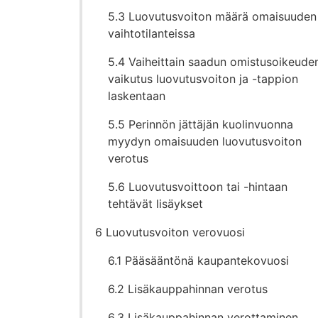
5.3 Luovutusvoiton määrä omaisuuden
vaihtotilanteissa
5.4 Vaiheittain saadun omistusoikeude
vaikutus luovutusvoiton ja -tappion
laskentaan
5.5 Perinnön jättäjän kuolinvuonna
myydyn omaisuuden luovutusvoiton
verotus
5.6 Luovutusvoittoon tai -hintaan
tehtävät lisäykset
6 Luovutusvoiton verovuosi
6.1 Pääsääntönä kaupantekovuosi
6.2 Lisäkauppahinnan verotus
6.3 Lisäkauppahinnan verottaminen