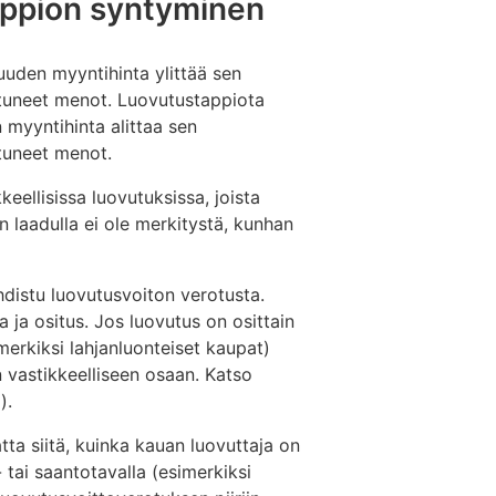
tappion syntyminen
uuden myyntihinta ylittää sen
tuneet menot. Luovutustappiota
 myyntihinta alittaa sen
tuneet menot.
eellisissa luovutuksissa, joista
n laadulla ei ole merkitystä, kunhan
hdistu luovutusvoiton verotusta.
 ja ositus. Jos luovutus on osittain
merkiksi lahjanluonteiset kaupat)
 vastikkeelliseen osaan. Katso
).
ta siitä, kuinka kauan luovuttaja on
ai saantotavalla (esimerkiksi