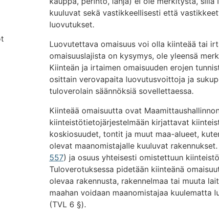
kauppa, perintö, lahja) ei ole merkitystä, sillä
kuuluvat sekä vastikkeellisesti että vastikk
luovutukset.
t
Luovutettava omaisuus voi olla kiinteää tai ir
omaisuuslajista on kysymys, ole yleensä merki
Kiinteän ja irtaimen omaisuuden erojen tunnis
osittain verovapaita luovutusvoittoja ja suk
tuloverolain säännöksiä sovellettaessa.
Kiinteää omaisuutta ovat Maamittaushallinno
kiinteistötietojärjestelmään kirjattavat kiinteis
koskiosuudet, tontit ja muut maa-alueet, kuten
olevat maanomistajalle kuuluvat rakennukset.
557
) ja osuus yhteisesti omistettuun kiinteis
Tuloverotuksessa pidetään kiinteänä omaisuut
olevaa rakennusta, rakennelmaa tai muuta lait
maahan voidaan maanomistajaa kuulematta luo
(TVL 6 §).