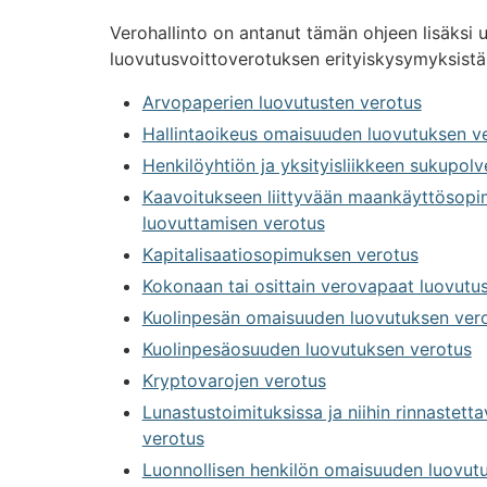
Verohallinto on antanut tämän ohjeen lisäksi us
luovutusvoittoverotuksen erityiskysymyksistä.
Arvopaperien luovutusten verotus
Hallintaoikeus omaisuuden luovutuksen v
Henkilöyhtiön ja yksityisliikkeen sukupo
Kaavoitukseen liittyvään maankäyttösop
luovuttamisen verotus
Kapitalisaatiosopimuksen verotus
Kokonaan tai osittain verovapaat luovutu
Kuolinpesän omaisuuden luovutuksen ver
Kuolinpesäosuuden luovutuksen verotus
Kryptovarojen verotus
Lunastustoimituksissa ja niihin rinnastetta
verotus
Luonnollisen henkilön omaisuuden luovutus