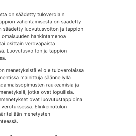
sta on säädetty tuloverolain
tappion vähentämisestä on säädetty
on säädetty luovutusvoiton ja tappion
an omaisuuden hankintamenoa
ai osittain verovapaista
sä. Luovutusvoiton ja tappion
sä.
 menetyksistä ei ole tuloverolaissa
ntissa mainittuja säännellyllä
hdannaissopimusten raukeamisia ja
enetyksiä, jotka ovat lopullisia.
onmenetykset ovat luovutustappioina
verotuksessa. Elinkeinotulon
ääritellään menetysten
ähteessä.