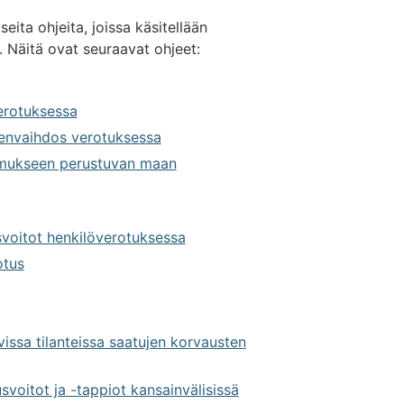
eita ohjeita, joissa käsitellään
 Näitä ovat seuraavat ohjeet:
erotuksessa
lvenvaihdos verotuksessa
imukseen perustuvan maan
svoitot henkilöverotuksessa
otus
vissa tilanteissa saatujen korvausten
voitot ja -tappiot kansainvälisissä