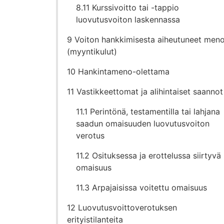
8.11 Kurssivoitto tai -tappio
luovutusvoiton laskennassa
9 Voiton hankkimisesta aiheutuneet meno
(myyntikulut)
10 Hankintameno-olettama
11 Vastikkeettomat ja alihintaiset saannot
11.1 Perintönä, testamentilla tai lahjana
saadun omaisuuden luovutusvoiton
verotus
11.2 Osituksessa ja erottelussa siirtyvä
omaisuus
11.3 Arpajaisissa voitettu omaisuus
12 Luovutusvoittoverotuksen
erityistilanteita