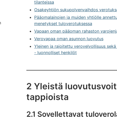
tilanteissa
Osakeyhtiön sukupolvenvaihdos verotuks
Pääomalainojen ja muiden yhtiölle annettu
n
menetykset tuloverotuksessa
Vapaan oman pääoman rahaston varojenj
Verovapaa oman asunnon luovutus
Yleinen ja rajoitettu verovelvollisuus s
- luonnolliset henkilöt
2 Yleistä luovutusvoit
tappioista
2.1 Sovellettavat tulovero