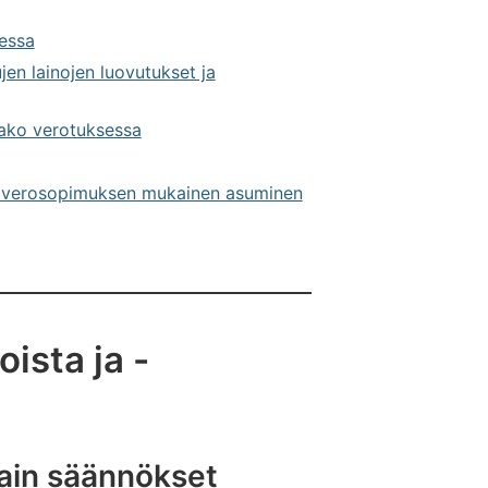
essa
jen lainojen luovutukset ja
ako verotuksessa
ekä verosopimuksen mukainen asuminen
oista ja -
lain säännökset