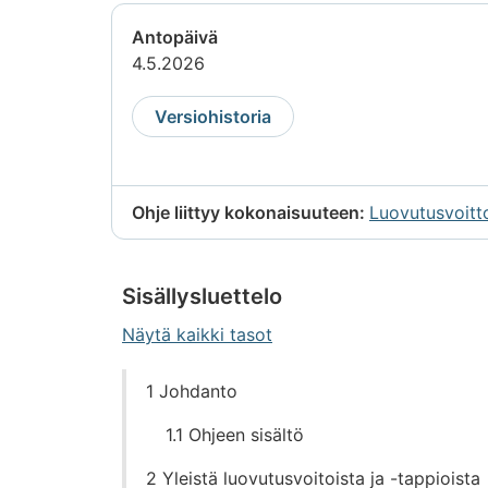
Antopäivä
4.5.2026
Versiohistoria
Ohje liittyy kokonaisuuteen:
Luovutusvoitt
Sisällysluettelo
Näytä kaikki tasot
Siirry
1 Johdanto
suoraan
sisältöön
1.1 Ohjeen sisältö
2 Yleistä luovutusvoitoista ja -tappioista