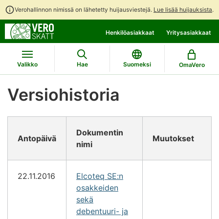
Verohallinnon nimissä on lähetetty huijausviestejä.
Lue lisää huijauksista
.
Siirry
Siirry
Henkilöasiakkaat
Yritysasiakkaat
suoraan
koko
sisältöön
sivuston
hakuun
Valikko
Hae
Suomeksi
OmaVero
Versiohistoria
Dokumentin
Antopäivä
Muutokset
nimi
22.11.2016
Elcoteq SE:n
osakkeiden
sekä
debentuuri- ja