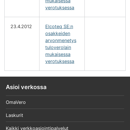
mukaisessa
verotuksessa
23.4.2012
Elcoteq SE:n
osakkeiden
arvonmenetys
tuloverolain
mukaisessa
verotuksessa
Asioi verkossa
OmaVero
Laskurit
Kaikki verkkoasiointipalvelut