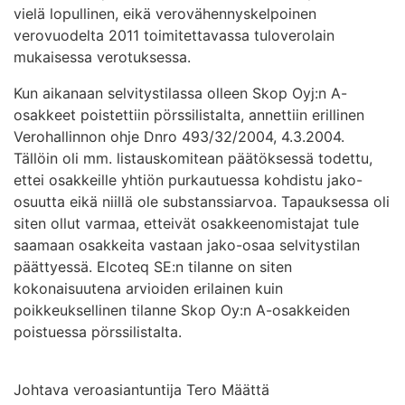
vielä lopullinen, eikä verovähennyskelpoinen
verovuodelta 2011 toimitettavassa tuloverolain
mukaisessa verotuksessa.
Kun aikanaan selvitystilassa olleen Skop Oyj:n A-
osakkeet poistettiin pörssilistalta, annettiin erillinen
Verohallinnon ohje Dnro 493/32/2004, 4.3.2004.
Tällöin oli mm. listauskomitean päätöksessä todettu,
ettei osakkeille yhtiön purkautuessa kohdistu jako-
osuutta eikä niillä ole substanssiarvoa. Tapauksessa oli
siten ollut varmaa, etteivät osakkeenomistajat tule
saamaan osakkeita vastaan jako-osaa selvitystilan
päättyessä. Elcoteq SE:n tilanne on siten
kokonaisuutena arvioiden erilainen kuin
poikkeuksellinen tilanne Skop Oy:n A-osakkeiden
poistuessa pörssilistalta.
Johtava veroasiantuntija Tero Määttä