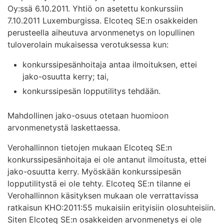
Oy:ssä 6.10.2011. Yhtiö on asetettu konkurssiin
7.10.2011 Luxemburgissa. Elcoteq SE:n osakkeiden
perusteella aiheutuva arvonmenetys on lopullinen
tuloverolain mukaisessa verotuksessa kun:
konkurssipesänhoitaja antaa ilmoituksen, ettei
jako-osuutta kerry; tai,
konkurssipesän lopputilitys tehdään.
Mahdollinen jako-osuus otetaan huomioon
arvonmenetystä laskettaessa.
Verohallinnon tietojen mukaan Elcoteq SE:n
konkurssipesänhoitaja ei ole antanut ilmoitusta, ettei
jako-osuutta kerry. Myöskään konkurssipesän
lopputilitystä ei ole tehty. Elcoteq SE:n tilanne ei
Verohallinnon käsityksen mukaan ole verrattavissa
ratkaisun KHO:2011:55 mukaisiin erityisiin olosuhteisiin.
Siten Elcoteq SE:n osakkeiden arvonmenetys ei ole