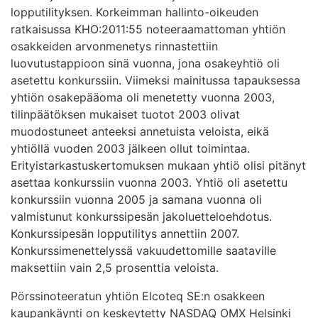
lopputilityksen. Korkeimman hallinto-oikeuden
ratkaisussa KHO:2011:55 noteeraamattoman yhtiön
osakkeiden arvonmenetys rinnastettiin
luovutustappioon sinä vuonna, jona osakeyhtiö oli
asetettu konkurssiin. Viimeksi mainitussa tapauksessa
yhtiön osakepääoma oli menetetty vuonna 2003,
tilinpäätöksen mukaiset tuotot 2003 olivat
muodostuneet anteeksi annetuista veloista, eikä
yhtiöllä vuoden 2003 jälkeen ollut toimintaa.
Erityistarkastuskertomuksen mukaan yhtiö olisi pitänyt
asettaa konkurssiin vuonna 2003. Yhtiö oli asetettu
konkurssiin vuonna 2005 ja samana vuonna oli
valmistunut konkurssipesän jakoluetteloehdotus.
Konkurssipesän lopputilitys annettiin 2007.
Konkurssimenettelyssä vakuudettomille saataville
maksettiin vain 2,5 prosenttia veloista.
Pörssinoteeratun yhtiön Elcoteq SE:n osakkeen
kaupankäynti on keskeytetty NASDAQ OMX Helsinki