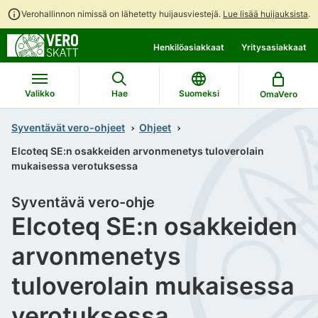
Verohallinnon nimissä on lähetetty huijausviestejä.
Lue lisää huijauksista
.
Siirry
Siirry
Henkilöasiakkaat
Yritysasiakkaat
suoraan
koko
sisältöön
sivuston
hakuun
Valikko
Hae
Suomeksi
OmaVero
Syventävät vero-ohjeet
Ohjeet
Elcoteq SE:n osakkeiden arvonmenetys tuloverolain
mukaisessa verotuksessa
Syventävä vero-ohje
Elcoteq SE:n osakkeiden
arvonmenetys
tuloverolain mukaisessa
verotuksessa