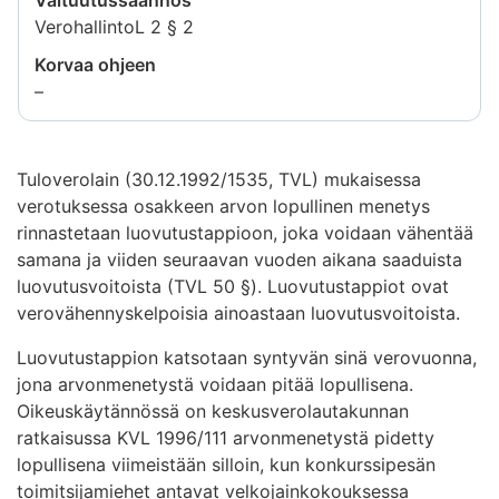
VerohallintoL 2 § 2
Korvaa ohjeen
Tietoa
–
ei
saatavilla
Tuloverolain (30.12.1992/1535, TVL) mukaisessa
verotuksessa osakkeen arvon lopullinen menetys
rinnastetaan luovutustappioon, joka voidaan vähentää
samana ja viiden seuraavan vuoden aikana saaduista
luovutusvoitoista (TVL 50 §). Luovutustappiot ovat
verovähennyskelpoisia ainoastaan luovutusvoitoista.
Luovutustappion katsotaan syntyvän sinä verovuonna,
jona arvonmenetystä voidaan pitää lopullisena.
Oikeuskäytännössä on keskusverolautakunnan
ratkaisussa KVL 1996/111 arvonmenetystä pidetty
lopullisena viimeistään silloin, kun konkurssipesän
toimitsijamiehet antavat velkojainkokouksessa