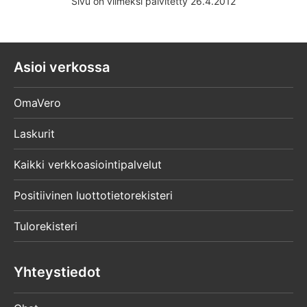
Sivu on viimeksi päivitetty 26.4.2012
Asioi verkossa
OmaVero
Laskurit
Kaikki verkkoasiointipalvelut
Positiivinen luottotietorekisteri
Tulorekisteri
Yhteystiedot