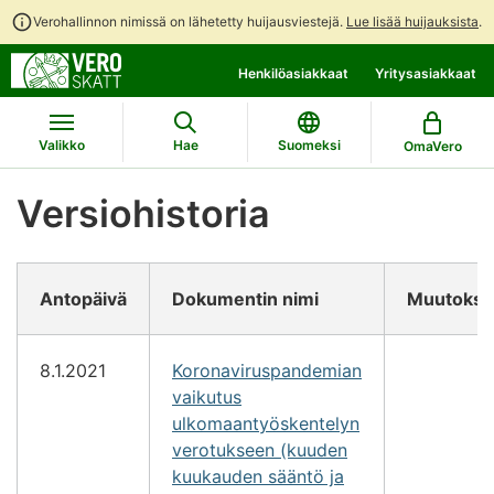
Verohallinnon nimissä on lähetetty huijausviestejä.
Lue lisää huijauksista
.
Siirry
Siirry
Henkilöasiakkaat
Yritysasiakkaat
suoraan
koko
sisältöön
sivuston
hakuun
Valikko
Hae
Suomeksi
OmaVero
Versiohistoria
Antopäivä
Dokumentin nimi
Muutokse
8.1.2021
Koronaviruspandemian
vaikutus
ulkomaantyöskentelyn
verotukseen (kuuden
kuukauden sääntö ja