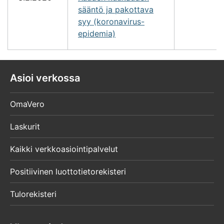
sääntö ja pakottava
syy (koronavirus-
epidemia)
Asioi verkossa
OmaVero
Laskurit
Kaikki verkkoasiointipalvelut
Positiivinen luottotietorekisteri
Tulorekisteri