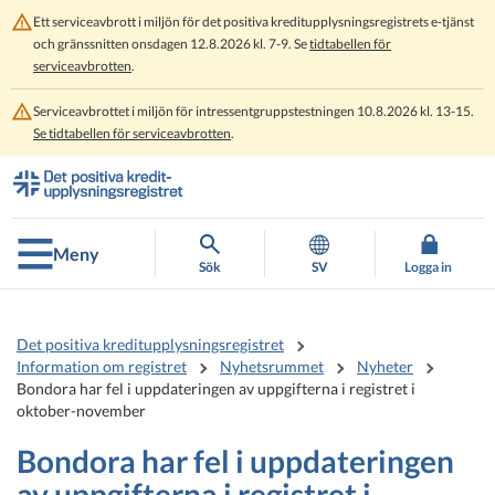
Ett serviceavbrott i miljön för det positiva kreditupplysningsregistrets e-tjänst
och gränssnitten onsdagen 12.8.2026 kl. 7-9. Se
tidtabellen för
serviceavbrotten
.
Serviceavbrottet i miljön för intressentgruppstestningen 10.8.2026 kl. 13-15.
Se tidtabellen för serviceavbrotten
.
Gå
Gå
direkt
till
till
hela
innehållet
webbplatsens
Meny
sökning
Sök
SV
Logga in
Det positiva kreditupplysningsregistret
Information om registret
Nyhetsrummet
Nyheter
Bondora har fel i uppdateringen av uppgifterna i registret i
oktober-november
Bondora har fel i uppdateringen
av uppgifterna i registret i