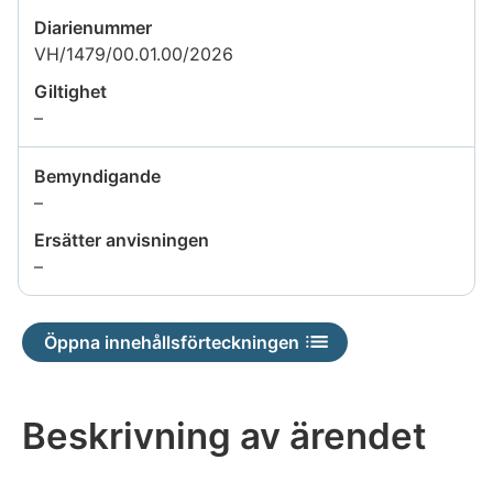
Diarienummer
VH/1479/00.01.00/2026
Giltighet
Uppgiften
–
är
inte
Bemyndigande
tillgänglig
Uppgiften
–
är
Ersätter anvisningen
inte
Uppgiften
–
tillgänglig
är
inte
Öppna innehållsförteckningen
tillgänglig
Beskrivning av ärendet