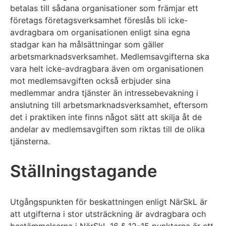
betalas till sådana organisationer som främjar ett
företags företagsverksamhet föreslås bli icke-
avdragbara om organisationen enligt sina egna
stadgar kan ha målsättningar som gäller
arbetsmarknadsverksamhet. Medlemsavgifterna ska
vara helt icke-avdragbara även om organisationen
mot medlemsavgiften också erbjuder sina
medlemmar andra tjänster än intressebevakning i
anslutning till arbetsmarknadsverksamhet, eftersom
det i praktiken inte finns något sätt att skilja åt de
andelar av medlemsavgiften som riktas till de olika
tjänsterna.
Ställningstagande
Utgångspunkten för beskattningen enligt NärSkL är
att utgifterna i stor utsträckning är avdragbara och
bestämmelserna i NärSkL 16 § 12–15 punkterna är ett