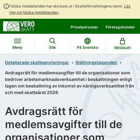
Falska meddelanden har skickats ut i Skatteförvaltningens namn.
Läs
mer om falska meddelanden
.
Gå
Gå
Privatpersoner
Företagskunder
direkt
till
till
hela
innehållet
webbplatsens
Meny
Sök
På Svenska
MinSkatt
sökning
Detaljerade skatteanvisningar
Ställningstaganden
Avdragsrätt för medlemsavgifter till de organisationer som
bedriver arbetsmarknadsverksamhet i beskattningen enligt
lagen om beskattning av inkomst av näringsverksamhet från
och med skatteåret 2026
Avdragsrätt för
medlemsavgifter till de
organisationer som