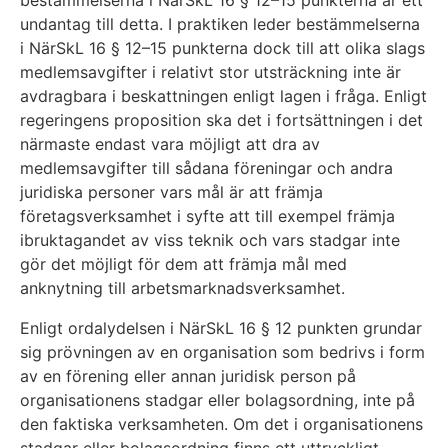
undantag till detta. I praktiken leder bestämmelserna
i NärSkL 16 § 12–15 punkterna dock till att olika slags
medlemsavgifter i relativt stor utsträckning inte är
avdragbara i beskattningen enligt lagen i fråga. Enligt
regeringens proposition ska det i fortsättningen i det
närmaste endast vara möjligt att dra av
medlemsavgifter till sådana föreningar och andra
juridiska personer vars mål är att främja
företagsverksamhet i syfte att till exempel främja
ibruktagandet av viss teknik och vars stadgar inte
gör det möjligt för dem att främja mål med
anknytning till arbetsmarknadsverksamhet.
Enligt ordalydelsen i NärSkL 16 § 12 punkten grundar
sig prövningen av en organisation som bedrivs i form
av en förening eller annan juridisk person på
organisationens stadgar eller bolagsordning, inte på
den faktiska verksamheten. Om det i organisationens
stadgar eller bolagsordning finns ett uttryckligt