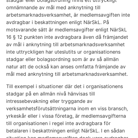
omnämnande av mål med anknytning till
arbetsmarknadsverksamhet, är medlemsavgiften inte
avdragbar i beskattningen enligt NärSkL. På
motsvarande sätt är medlemsavgifter enligt NärSkL
16 § 12 punkten inte avdragbara även då främjandet
av mål i anknytning till arbetsmarknadsverksamhet
inte uttryckligen har uteslutits ur organisationens
stadgar eller bolagsordning som är av så allmän
natur att de också kan anses omfatta främjande av
mål med anknytning till arbetsmarknadsverksamhet.
Till exempel i situationer där det i organisationens
stadgar på en allmän nivå hänvisas till
intressebevakning eller tryggande av
verksamhetsförutsättningarna inom en viss bransch,
yrkeskår eller i vissa företag, är medlemsavgifterna
till organisationen i regel inte avdragbara för
betalaren i beskattningen enligt NärSkL. I en sådan
situation kan medlemsavgiften dock vara avdragbar