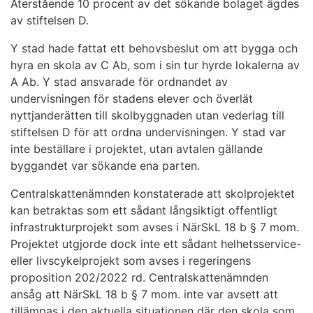
Återstående 10 procent av det sökande bolaget ägdes
av stiftelsen D.
Y stad hade fattat ett behovsbeslut om att bygga och
hyra en skola av C Ab, som i sin tur hyrde lokalerna av
A Ab. Y stad ansvarade för ordnandet av
undervisningen för stadens elever och överlät
nyttjanderätten till skolbyggnaden utan vederlag till
stiftelsen D för att ordna undervisningen. Y stad var
inte beställare i projektet, utan avtalen gällande
byggandet var sökande ena parten.
Centralskattenämnden konstaterade att skolprojektet
kan betraktas som ett sådant långsiktigt offentligt
infrastrukturprojekt som avses i NärSkL 18 b § 7 mom.
Projektet utgjorde dock inte ett sådant helhetsservice-
eller livscykelprojekt som avses i regeringens
proposition 202/2022 rd. Centralskattenämnden
ansåg att NärSkL 18 b § 7 mom. inte var avsett att
tillämpas i den aktuella situationen där den skola som