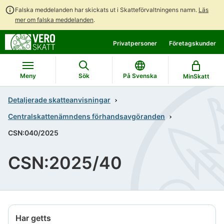
Falska meddelanden har skickats ut i Skatteförvaltningens namn.
Läs
mer om falska meddelanden
.
Gå
Gå
Privatpersoner
Företagskunder
direkt
till
till
hela
innehållet
webbplatsens
Meny
Sök
På Svenska
MinSkatt
sökning
Detaljerade skatteanvisningar
Centralskattenämndens förhandsavgöranden
CSN:040/2025
CSN:2025/40
Har getts