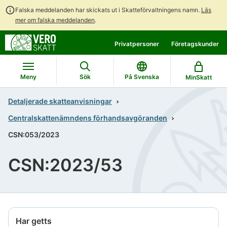
Falska meddelanden har skickats ut i Skatteförvaltningens namn.
Läs
mer om falska meddelanden
.
Gå
Gå
Privatpersoner
Företagskunder
direkt
till
till
hela
innehållet
webbplatsens
Meny
Sök
På Svenska
MinSkatt
sökning
Detaljerade skatteanvisningar
Centralskattenämndens förhandsavgöranden
CSN:053/2023
CSN:2023/53
Har getts