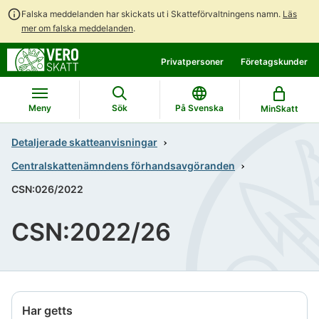
Falska meddelanden har skickats ut i Skatteförvaltningens namn.
Läs
mer om falska meddelanden
.
Gå
Gå
Privatpersoner
Företagskunder
direkt
till
till
hela
innehållet
webbplatsens
Meny
Sök
På Svenska
MinSkatt
sökning
Detaljerade skatteanvisningar
Centralskattenämndens förhandsavgöranden
CSN:026/2022
CSN:2022/26
Har getts