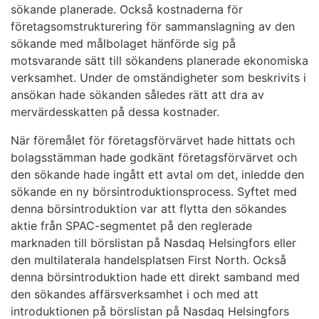
sökande planerade. Också kostnaderna för
företagsomstrukturering för sammanslagning av den
sökande med målbolaget hänförde sig på
motsvarande sätt till sökandens planerade ekonomiska
verksamhet. Under de omständigheter som beskrivits i
ansökan hade sökanden således rätt att dra av
mervärdesskatten på dessa kostnader.
När föremålet för företagsförvärvet hade hittats och
bolagsstämman hade godkänt företagsförvärvet och
den sökande hade ingått ett avtal om det, inledde den
sökande en ny börsintroduktionsprocess. Syftet med
denna börsintroduktion var att flytta den sökandes
aktie från SPAC-segmentet på den reglerade
marknaden till börslistan på Nasdaq Helsingfors eller
den multilaterala handelsplatsen First North. Också
denna börsintroduktion hade ett direkt samband med
den sökandes affärsverksamhet i och med att
introduktionen på börslistan på Nasdaq Helsingfors