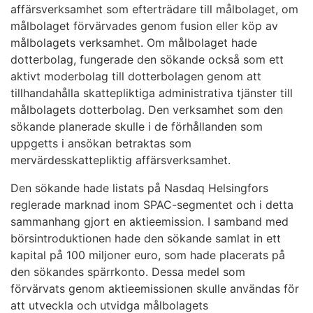
affärsverksamhet som efterträdare till målbolaget, om
målbolaget förvärvades genom fusion eller köp av
målbolagets verksamhet. Om målbolaget hade
dotterbolag, fungerade den sökande också som ett
aktivt moderbolag till dotterbolagen genom att
tillhandahålla skattepliktiga administrativa tjänster till
målbolagets dotterbolag. Den verksamhet som den
sökande planerade skulle i de förhållanden som
uppgetts i ansökan betraktas som
mervärdesskattepliktig affärsverksamhet.
Den sökande hade listats på Nasdaq Helsingfors
reglerade marknad inom SPAC-segmentet och i detta
sammanhang gjort en aktieemission. I samband med
börsintroduktionen hade den sökande samlat in ett
kapital på 100 miljoner euro, som hade placerats på
den sökandes spärrkonto. Dessa medel som
förvärvats genom aktieemissionen skulle användas för
att utveckla och utvidga målbolagets