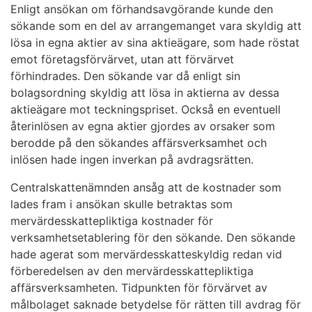
Enligt ansökan om förhandsavgörande kunde den
sökande som en del av arrangemanget vara skyldig att
lösa in egna aktier av sina aktieägare, som hade röstat
emot företagsförvärvet, utan att förvärvet
förhindrades. Den sökande var då enligt sin
bolagsordning skyldig att lösa in aktierna av dessa
aktieägare mot teckningspriset. Också en eventuell
återinlösen av egna aktier gjordes av orsaker som
berodde på den sökandes affärsverksamhet och
inlösen hade ingen inverkan på avdragsrätten.
Centralskattenämnden ansåg att de kostnader som
lades fram i ansökan skulle betraktas som
mervärdesskattepliktiga kostnader för
verksamhetsetablering för den sökande. Den sökande
hade agerat som mervärdesskatteskyldig redan vid
förberedelsen av den mervärdesskattepliktiga
affärsverksamheten. Tidpunkten för förvärvet av
målbolaget saknade betydelse för rätten till avdrag för