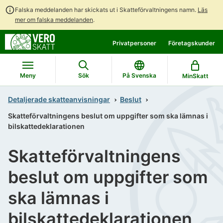
Falska meddelanden har skickats ut i Skatteförvaltningens namn.
Läs
mer om falska meddelanden
.
Gå
Gå
Privatpersoner
Företagskunder
direkt
till
till
hela
innehållet
webbplatsens
Meny
Sök
På Svenska
MinSkatt
sökning
Detaljerade skatteanvisningar
Beslut
Skatteförvaltningens beslut om uppgifter som ska lämnas i
bilskattedeklarationen
Skatteförvaltningens
beslut om uppgifter som
ska lämnas i
bilskattedeklarationen