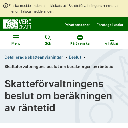
Falska meddelanden har skickats ut i Skatteförvaltningens namn.
Läs
mer om falska meddelanden
.
Gå
Gå
Privatpersoner
Företagskunder
direkt
till
till
hela
innehållet
webbplatsens
Meny
Sök
På Svenska
MinSkatt
sökning
Detaljerade skatteanvisningar
Beslut
Skatteförvaltningens beslut om beräkningen av räntetid
Skatteförvaltningens
beslut om beräkningen
av räntetid