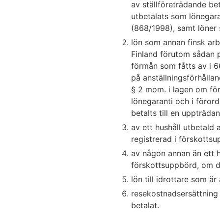
av ställföreträdande be
utbetalats som lönegara
(868/1998), samt löner 
lön som annan finsk arb
Finland förutom sådan 
förmån som fåtts av i 6
på anställningsförhålla
§ 2 mom. i lagen om fö
lönegaranti och i föror
betalts till en uppträdan
av ett hushåll utbetald
registrerad i förskottsu
av någon annan än ett h
förskottsuppbörd, om de
lön till idrottare som är
resekostnadsersättning
betalat.