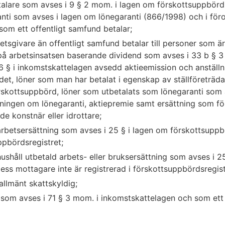
talare som avses i 9 § 2 mom. i lagen om förskottsuppbörd
nti som avses i lagen om lönegaranti (866/1998) och i för
som ett offentligt samfund betalar;
etsgivare än offentligt samfund betalar till personer som är
på arbetsinsatsen baserande dividend som avses i 33 b § 3
6 § i inkomstskattelagen avsedd aktieemission och anställ
ndet, löner som man har betalat i egenskap av ställföreträd
rskottsuppbörd, löner som utbetalats som lönegaranti som 
dningen om lönegaranti, aktiepremie samt ersättning som f
de konstnär eller idrottare;
 arbetsersättning som avses i 25 § i lagen om förskottsup
ppbördsregistret;
ushåll utbetald arbets- eller bruksersättning som avses i 2
ss mottagare inte är registrerad i förskottsuppbördsregist
 allmänt skattskyldig;
 som avses i 71 § 3 mom. i inkomstskattelagen och som ett