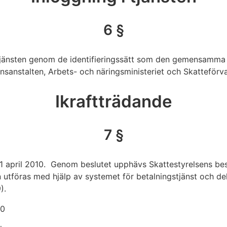
6 §
 tjänsten genom de identifieringssätt som den gemensamma s
sanstalten, Arbets- och näringsministeriet och Skatteförval
Ikraftträdande
7 §
 21 april 2010. Genom beslutet upphävs Skattestyrelsens be
tföras med hjälp av systemet för betalningstjänst och dek
).
10