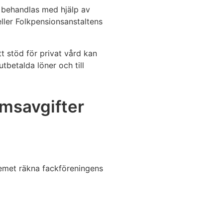
n behandlas med hjälp av
ller Folkpensionsanstaltens
t stöd för privat vård kan
tbetalda löner och till
msavgifter
temet räkna fackföreningens
g