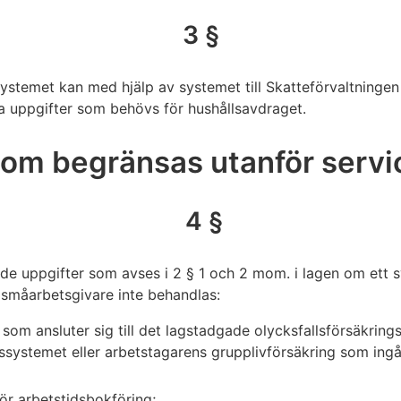
3 §
ystemet kan med hjälp av systemet till Skatteförvaltningen 
 uppgifter som behövs för hushållsavdraget.
som begränsas utanför serv
4 §
nde uppgifter som avses i 2 § 1 och 2 mom. i lagen om ett s
 småarbetsgivare inte behandlas:
 som ansluter sig till det lagstadgade olycksfallsförsäkrin
ssystemet eller arbetstagarens grupplivförsäkring som ing
för arbetstidsbokföring;