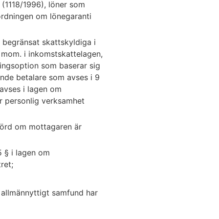
 (1118/1996), löner som
ordningen om lönegaranti
 begränsat skattskyldiga i
 mom. i inkomstskattelagen,
ningsoption som baserar sig
ande betalare som avses i 9
avses i lagen om
ör personlig verksamhet
pbörd om mottagaren är
5 § i lagen om
ret;
 allmännyttigt samfund har