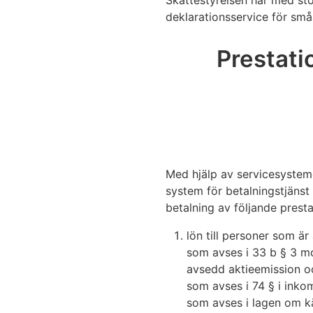
Skattestyrelsen har med stö
deklarationsservice för små
Prestati
Med hjälp av servicesystem
system för betalningstjänst
betalning av följande presta
lön till personer som ä
som avses i 33 b § 3 mo
avsedd aktieemission oc
som avses i 74 § i inko
som avses i lagen om kä