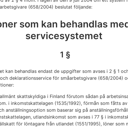
d av 2 § 4 mom. i lagen av den 9 juli 2004 om ett system f
arbetsgivare (658/2004) beslutat följande:
oner som kan behandlas med
servicesystemet
1 §
et kan behandlas endast de uppgifter som avses i 2 § 1 oc
 och deklarationsservice för småarbetsgivare (658/2004) och
tioner:
r allmänt skattskyldiga i Finland förutom sådan på arbetsin
m. i inkomstskattelagen (1535/1992), förmån som fåtts av 
h anställningsoption som baserar sig på anställningsförhål
mstskattelagen, utlandsinkomst som avses i 77 § i inkomsts
llskatt för löntagare från utlandet (1551/1995), löner som 