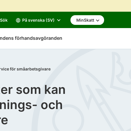
Sök
På svenska (SV)
MinSkatt
mndens förhandsavgöranden
rvice för småarbetsgivare
ter som kan
lnings- och
re