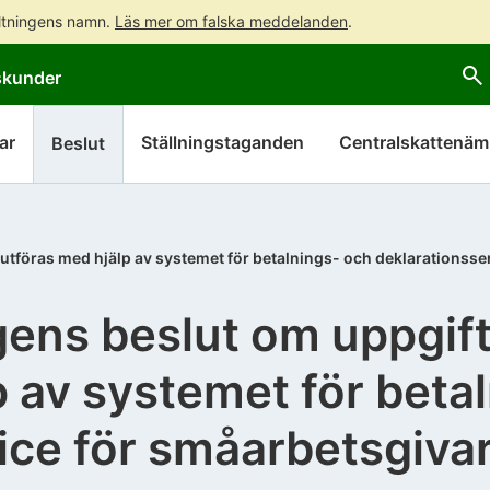
altningens namn.
Läs mer om falska meddelanden
.
Gå
Gå
skunder
direkt
till
till
hela
innehållet
webbplatsens
ar
Ställningstaganden
Centralskattenä
Beslut
sökning
utföras med hjälp av systemet för betalnings- och deklarationsse
gens beslut om uppgif
p av systemet för beta
ice för småarbetsgiva