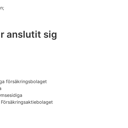
n;
 anslutit sig
iga försäkringsbolaget
a
Ömsesidiga
 Försäkringsaktiebolaget