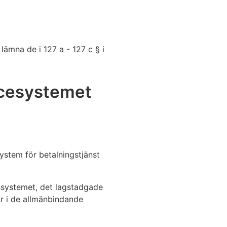
lämna de i 127 a - 127 c § i
icesystemet
ystem för betalningstjänst
gssystemet, det lagstadgade
år i de allmänbindande