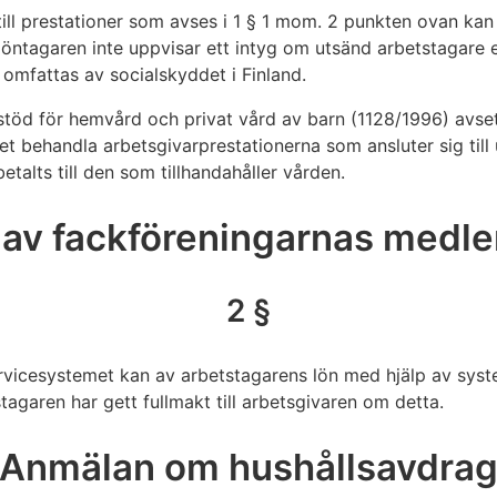
till prestationer som avses i 1 § 1 mom. 2 punkten ovan ka
öntagaren inte uppvisar ett intyg om utsänd arbetstagare e
 omfattas av socialskyddet i Finland.
stöd för hemvård och privat vård av barn (1128/1996) avset
 behandla arbetsgivarprestationerna som ansluter sig till u
etalts till den som tillhandahåller vården.
 av fackföreningarnas medle
2 §
ervicesystemet kan av arbetstagarens lön med hjälp av sys
agaren har gett fullmakt till arbetsgivaren om detta.
Anmälan om hushållsavdra