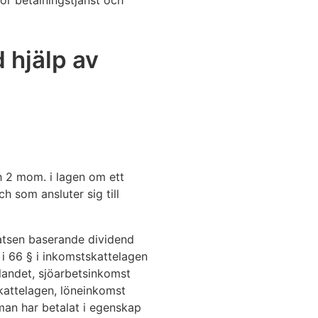
ör betalningstjänst och
 hjälp av
h 2 mom. i lagen om ett
 som ansluter sig till
satsen baserande dividend
i 66 § i inkomstskattelagen
landet, sjöarbetsinkomst
kattelagen, löneinkomst
man har betalat i egenskap