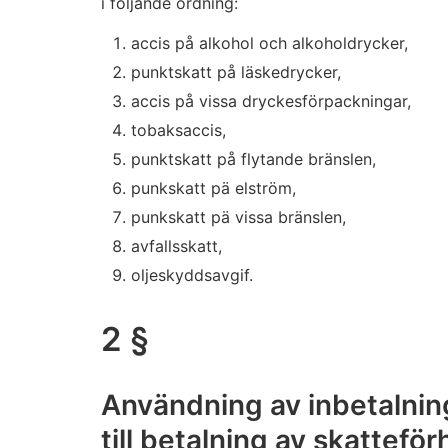
i följande ordning:
accis på alkohol och alkoholdrycker,
punktskatt på läskedrycker,
accis på vissa dryckesförpackningar,
tobaksaccis,
punktskatt på flytande bränslen,
punkskatt pä elström,
punkskatt pä vissa bränslen,
avfallsskatt,
oljeskyddsavgif.
2 §
Användning av inbetalnin
till betalning av skattefö