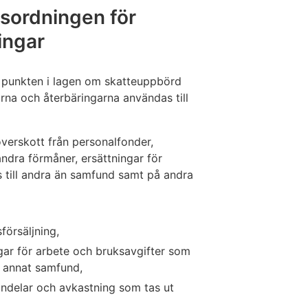
sordningen för
ingar
 2 punkten i lagen om skatteuppbörd
na och återbäringarna användas till
överskott från personalfonder,
ndra förmåner, ersättningar för
s till andra än samfund samt på andra
försäljning,
gar för arbete och bruksavgifter som
er annat samfund,
andelar och avkastning som tas ut