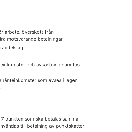
ör arbete, överskott från
ra motsvarande betalningar,
 andelslag,
nteinkomster och avkastning som tas
s ränteinkomster som avses i lagen
,
m. 7 punkten som ska betalas samma
nvändas till betalning av punktskatter