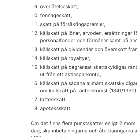
överlåtelseskatt,
tonnageskatt,
skatt på försäkringspremier,
källskatt på löner, arvoden, ersättningar f
personalfonder och förmåner samt på and
källskatt på dividender och överskott från
källskatt på royaltyer,
källskatt på begränsat skattskyldigas rä
ut från ett aktiesparkonto,
källskatt på sådana allmänt skattskyldiga
om källskatt på ränteinkomst (1341/1990)
lotteriskatt,
apoteksskatt.
Om det finns flera punktskatter enligt 2 mo
dag, ska inbetalningarna och återbäringarna a