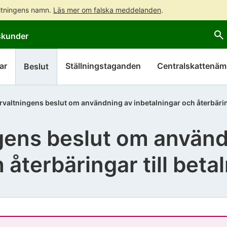
altningens namn.
Läs mer om falska meddelanden
.
Gå
Gå
skunder
direkt
till
till
hela
innehållet
webbplatsens
ar
Ställningstaganden
Centralskattenä
Beslut
sökning
rvaltningens beslut om användning av inbetalningar och återbäringa
gens beslut om använd
 återbäringar till beta