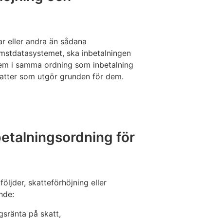
ar eller andra än sådana
omstdatasystemet, ska inbetalningen
dem i samma ordning som inbetalning
katter som utgör grunden för dem.
etalningsordning för
öljder, skatteförhöjning eller
nde:
gsränta på skatt,