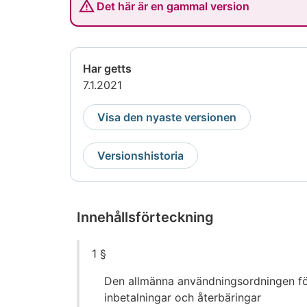
Det här är en gammal version
Har getts
7.1.2021
Visa den nyaste versionen
Versionshistoria
Innehållsförteckning
Gå
1 §
direkt
till
Den allmänna användningsordningen f
innehållet
inbetalningar och återbäringar