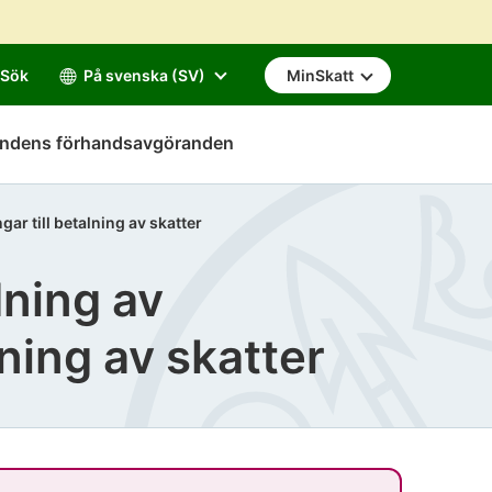
Sök
På svenska (SV)
MinSkatt
mndens förhandsavgöranden
r till betalning av skatter
ning av
lning av skatter