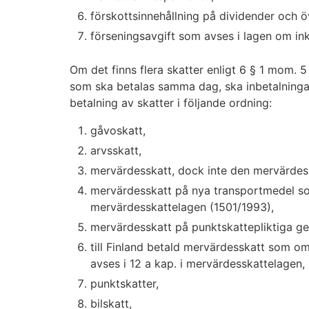
förskottsinnehållning på dividender och ö
förseningsavgift som avses i lagen om i
Om det finns flera skatter enligt 6 § 1 mom.
som ska betalas samma dag, ska inbetalningar
betalning av skatter i följande ordning:
gåvoskatt,
arvsskatt,
mervärdesskatt, dock inte den mervärdess
mervärdesskatt på nya transportmedel so
mervärdesskattelagen (1501/1993),
mervärdesskatt på punktskattepliktiga g
till Finland betald mervärdesskatt som o
avses i 12 a kap. i mervärdesskattelagen,
punktskatter,
bilskatt,