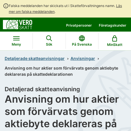
Falska meddelanden har skickats ut i Skatteförvaltningens namn.
Läs
mer om falska meddelanden
.
Gå
Gå
Privatpersoner
Företagskunder
direkt
till
till
hela
innehållet
webbplatsens
Meny
Sök
På Svenska
MinSkatt
sökning
Detaljerade skatteanvisningar
Anvisningar
Anvisning om hur aktier som förvärvats genom aktiebyte
deklareras på skattedeklarationen
Detaljerad skatteanvisning
Anvisning om hur aktier
som förvärvats genom
aktiebyte deklareras på