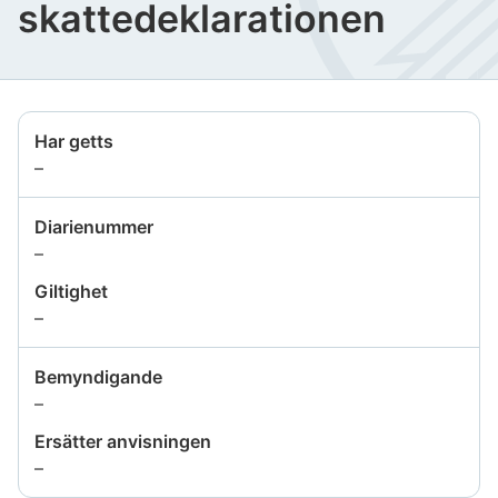
skattedeklarationen
Har getts
Uppgiften
–
är
inte
Diarienummer
tillgänglig
Uppgiften
–
är
Giltighet
inte
Uppgiften
–
tillgänglig
är
inte
Bemyndigande
tillgänglig
Uppgiften
–
är
Ersätter anvisningen
inte
Uppgiften
–
tillgänglig
är