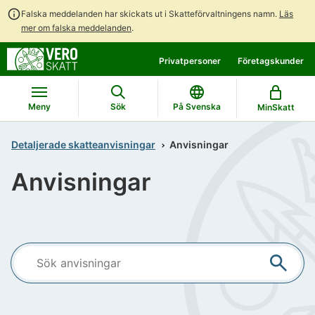
Falska meddelanden har skickats ut i Skatteförvaltningens namn.
Läs
mer om falska meddelanden
.
Gå
Gå
Privatpersoner
Företagskunder
direkt
till
till
hela
innehållet
webbplatsens
Meny
Sök
På Svenska
MinSkatt
sökning
Detaljerade skatteanvisningar
Anvisningar
Anvisningar