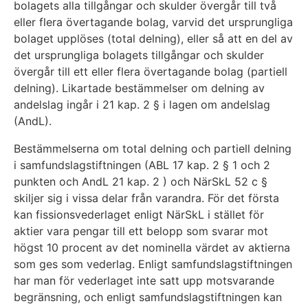
bolagets alla tillgångar och skulder övergår till två
eller flera övertagande bolag, varvid det ursprungliga
bolaget upplöses (total delning), eller så att en del av
det ursprungliga bolagets tillgångar och skulder
övergår till ett eller flera övertagande bolag (partiell
delning). Likartade bestämmelser om delning av
andelslag ingår i 21 kap. 2 § i lagen om andelslag
(AndL).
Bestämmelserna om total delning och partiell delning
i samfundslagstiftningen (ABL 17 kap. 2 § 1 och 2
punkten och AndL 21 kap. 2 ) och NärSkL 52 c §
skiljer sig i vissa delar från varandra. För det första
kan fissionsvederlaget enligt NärSkL i stället för
aktier vara pengar till ett belopp som svarar mot
högst 10 procent av det nominella värdet av aktierna
som ges som vederlag. Enligt samfundslagstiftningen
har man för vederlaget inte satt upp motsvarande
begränsning, och enligt samfundslagstiftningen kan