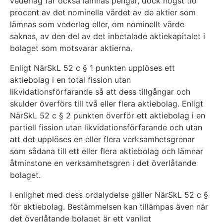
vederlag får också lämnas pengar, dock högst tio
procent av det nominella värdet av de aktier som
lämnas som vederlag eller, om nominellt värde
saknas, av den del av det inbetalade aktiekapitalet i
bolaget som motsvarar aktierna.
Enligt NärSkL 52 c § 1 punkten upplöses ett
aktiebolag i en total fission utan
likvidationsförfarande så att dess tillgångar och
skulder överförs till två eller flera aktiebolag. Enligt
NärSkL 52 c § 2 punkten överför ett aktiebolag i en
partiell fission utan likvidationsförfarande och utan
att det upplöses en eller flera verksamhetsgrenar
som sådana till ett eller flera aktiebolag och lämnar
åtminstone en verksamhetsgren i det överlåtande
bolaget.
I enlighet med dess ordalydelse gäller NärSkL 52 c §
för aktiebolag. Bestämmelsen kan tillämpas även när
det överlåtande bolaget är ett vanligt