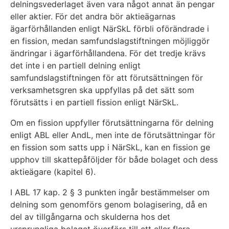
delningsvederlaget även vara något annat än pengar
eller aktier. För det andra bör aktieägarnas
ägarförhållanden enligt NärSkL förbli oförändrade i
en fission, medan samfundslagstiftningen möjliggör
ändringar i ägarförhållandena. För det tredje krävs
det inte i en partiell delning enligt
samfundslagstiftningen för att förutsättningen för
verksamhetsgren ska uppfyllas på det sätt som
förutsätts i en partiell fission enligt NärSkL.
Om en fission uppfyller förutsättningarna för delning
enligt ABL eller AndL, men inte de förutsättningar för
en fission som satts upp i NärSkL, kan en fission ge
upphov till skattepåföljder för både bolaget och dess
aktieägare (kapitel 6).
I ABL 17 kap. 2 § 3 punkten ingår bestämmelser om
delning som genomförs genom bolagisering, då en
del av tillgångarna och skulderna hos det
ursprungliga bolaget överförs till ett eller flera