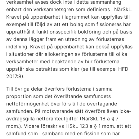
verksamhet avses dock inte i detta sammanhang
enbart den verksamhetsgren som definieras i NärSkL.
Kravet på uppenbarhet i lagrummet kan uppfyllas till
exempel till följd av att ett bolag som fissioneras har
upprätthållit funktionsspecifik bokföring och på basis
av denna lägger fram en utredning av förlusternas
indelning. Kravet på uppenbarhet kan också uppfyllas
i situationer där allokeringen av förlusterna till olika
verksamheter med beaktande av hur förlusterna
uppstår ska betraktas som klar (se till exempel HFD
2017:8).
Till övriga delar överförs förlusterna i samma
proportion som det överlåtande samfundets
nettoförmögenhet överförs till de övertagande
samfunden. På motsvarande sätt överförs även icke-
avdragsgilla nettoränteutgifter (NärSkL 18 a § 7
mom.). Vidare föreskrivs i ISkL 123 a § 1 mom. att ett
samfund som i samband med en fission som har