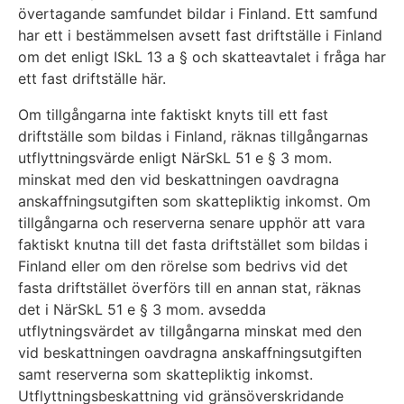
övertagande samfundet bildar i Finland. Ett samfund
har ett i bestämmelsen avsett fast driftställe i Finland
om det enligt ISkL 13 a § och skatteavtalet i fråga har
ett fast driftställe här.
Om tillgångarna inte faktiskt knyts till ett fast
driftställe som bildas i Finland, räknas tillgångarnas
utflyttningsvärde enligt NärSkL 51 e § 3 mom.
minskat med den vid beskattningen oavdragna
anskaffningsutgiften som skattepliktig inkomst. Om
tillgångarna och reserverna senare upphör att vara
faktiskt knutna till det fasta driftstället som bildas i
Finland eller om den rörelse som bedrivs vid det
fasta driftstället överförs till en annan stat, räknas
det i NärSkL 51 e § 3 mom. avsedda
utflytningsvärdet av tillgångarna minskat med den
vid beskattningen oavdragna anskaffningsutgiften
samt reserverna som skattepliktig inkomst.
Utflyttningsbeskattning vid gränsöverskridande