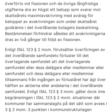
överförts vid fissionen och de övriga långfristiga
utgifterna dra av högst ett belopp som svarar mot
skatteårets maximiavskrivning med avdrag för
beloppet av avskrivningen som under skatteåret
godkänns i det överlåtande bolagets beskattning.
Bestämmelsen förhindrar således att avskrivningarna
dras av två gånger till följd av fissionen.
Enligt ISkL 123 § 2 mom. förutsätter överföringen av
det överlåtande samfundets förluster till det
övertagande samfundet att det övertagande
samfundet eller dess delägare eller medlemmar eller
samfundet och dess delägare eller medlemmar
tillsammans från ingången av förluståret har ägt över
hälften av aktierna eller andelarna i det överlåtande
samfundet. Enligt ISkL 123 § 3 mom. gäller dock inte
begränsningen i ISkL 123 § 2 mom. situationer där
kommuner har sammanslagits på det sätt som avses i
3 § 2 mom. 3 punkten i kommunstrukturlagen