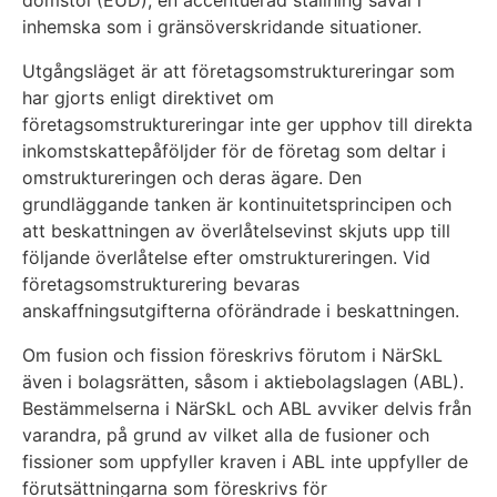
domstol (EUD), en accentuerad ställning såväl i
inhemska som i gränsöverskridande situationer.
Utgångsläget är att företagsomstruktureringar som
har gjorts enligt direktivet om
företagsomstruktureringar inte ger upphov till direkta
inkomstskattepåföljder för de företag som deltar i
omstruktureringen och deras ägare. Den
grundläggande tanken är kontinuitetsprincipen och
att beskattningen av överlåtelsevinst skjuts upp till
följande överlåtelse efter omstruktureringen. Vid
företagsomstrukturering bevaras
anskaffningsutgifterna oförändrade i beskattningen.
Om fusion och fission föreskrivs förutom i NärSkL
även i bolagsrätten, såsom i aktiebolagslagen (ABL).
Bestämmelserna i NärSkL och ABL avviker delvis från
varandra, på grund av vilket alla de fusioner och
fissioner som uppfyller kraven i ABL inte uppfyller de
förutsättningarna som föreskrivs för