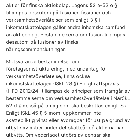
aktier för finska aktiebolag. Lagens 52 a–52 e §
tillämpas dessutom på fusioner, fissioner och
verksamhetsöverlåtelser som enligt 3 § i
inkomstskattelagen gäller andra inhemska samfund
än aktiebolag. Bestämmelserna om fusion tillämpas
dessutom på fusioner av finska
näringssammanslutningar.
Motsvarande bestämmelser om
företagsomstrukturering, med undantag för
verksamhetsöverlåtelse, finns också i
inkomstskattelagen (ISkL 28 §).
Enligt rättspraxis
(HFD 2012:24) tillämpas de principer som framgår av
bestämmelserna om verksamhetsöverlåtelse i NärSkL
52 d § också på bolag som ska beskattas enligt ISkL.
Enligt ISkL 45 § 5 mom. uppkommer inte
skattepliktig vinst eller avdragbar förlust på grund av
utbyte av aktier under det skatteår då aktierna har
utbytts. Om vederlaget utgörs av pengar ska