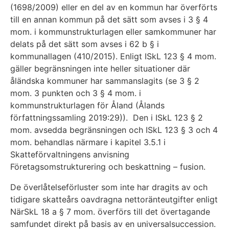
(1698/2009) eller en del av en kommun har överförts
till en annan kommun på det sätt som avses i 3 § 4
mom. i kommunstrukturlagen eller samkommuner har
delats på det sätt som avses i 62 b § i
kommunallagen (410/2015). Enligt ISkL 123 § 4 mom.
gäller begränsningen inte heller situationer där
åländska kommuner har sammanslagits (se 3 § 2
mom. 3 punkten och 3 § 4 mom. i
kommunstrukturlagen för Åland (Ålands
författningssamling 2019:29)). Den i ISkL 123 § 2
mom. avsedda begränsningen och ISkL 123 § 3 och 4
mom. behandlas närmare i kapitel 3.5.1 i
Skatteförvaltningens anvisning
Företagsomstrukturering och beskattning – fusion.
De överlåtelseförluster som inte har dragits av och
tidigare skatteårs oavdragna nettoränteutgifter enligt
NärSkL 18 a § 7 mom. överförs till det övertagande
samfundet direkt på basis av en universalsuccession.