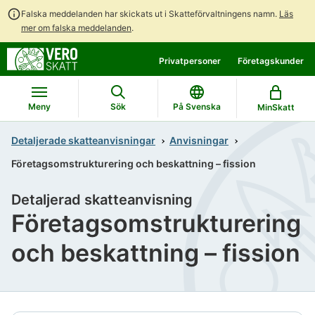
Falska meddelanden har skickats ut i Skatteförvaltningens namn.
Läs
mer om falska meddelanden
.
Gå
Gå
Privatpersoner
Företagskunder
direkt
till
till
hela
innehållet
webbplatsens
Meny
Sök
På Svenska
MinSkatt
sökning
Detaljerade skatteanvisningar
Anvisningar
Företagsomstrukturering och beskattning – fission
Detaljerad skatteanvisning
Företagsomstrukturering
och beskattning – fission