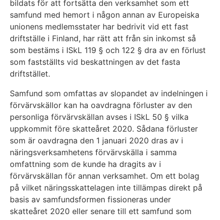
bildats för att fortsätta den verksamhet som ett
samfund med hemort i någon annan av Europeiska
unionens medlemsstater har bedrivit vid ett fast
driftställe i Finland, har rätt att från sin inkomst så
som bestäms i ISkL 119 § och 122 § dra av en förlust
som fastställts vid beskattningen av det fasta
driftstället.
Samfund som omfattas av slopandet av indelningen i
förvärvskällor kan ha oavdragna förluster av den
personliga förvärvskällan avses i ISkL 50 § vilka
uppkommit före skatteåret 2020. Sådana förluster
som är oavdragna den 1 januari 2020 dras av i
näringsverksamhetens förvärvskälla i samma
omfattning som de kunde ha dragits av i
förvärvskällan för annan verksamhet. Om ett bolag
på vilket näringsskattelagen inte tillämpas direkt på
basis av samfundsformen fissioneras under
skatteåret 2020 eller senare till ett samfund som