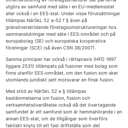
utgörs av samfund med säte i en EU-medlemsstat
eller också i en EES-stat. Under vissa förutsättningar
tillämpas NärSkL 52 a–52 f § även på
gränsöverskridande företagsomstruktureringar hos
sammanslutningar med säte i EES-området och på
europabolag (SE) och europeiska kooperativa
föreningar (SCE) (så även CSN 38/2007).
Samma principer har också i rättspraxis (HFD 1997
liggare 2531) tillämpats på fusioner med bolag som
finns utanför EES-området, om den fusion som sker
utomlands juridiskt sett motsvarar en finsk fusion.
Med stöd av NärSkL 52 e § tillämpas
bestämmelserna om fusion, fission och
verksamhetsöverlåtelse också då det övertagande
samfundet är ett samfund som är hemmahörande i en
annan EES-stat, om de tillgångar som överförs
faktiskt knyts till ett fast driftställe som det