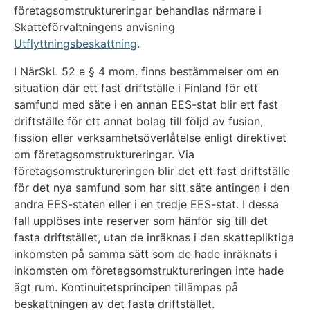
företagsomstruktureringar behandlas närmare i
Skatteförvaltningens anvisning
Utflyttningsbeskattning
.
I NärSkL 52 e § 4 mom. finns bestämmelser om en
situation där ett fast driftställe i Finland för ett
samfund med säte i en annan EES-stat blir ett fast
driftställe för ett annat bolag till följd av fusion,
fission eller verksamhetsöverlåtelse enligt direktivet
om företagsomstruktureringar. Via
företagsomstruktureringen blir det ett fast driftställe
för det nya samfund som har sitt säte antingen i den
andra EES-staten eller i en tredje EES-stat. I dessa
fall upplöses inte reserver som hänför sig till det
fasta driftstället, utan de inräknas i den skattepliktiga
inkomsten på samma sätt som de hade inräknats i
inkomsten om företagsomstruktureringen inte hade
ägt rum. Kontinuitetsprincipen tillämpas på
beskattningen av det fasta driftstället.