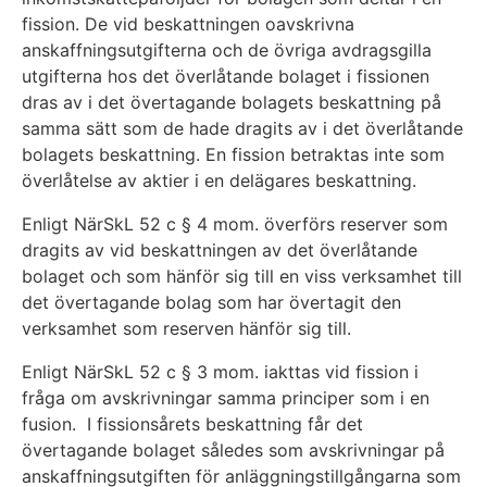
fission. De vid beskattningen oavskrivna
anskaffningsutgifterna och de övriga avdragsgilla
utgifterna hos det överlåtande bolaget i fissionen
dras av i det övertagande bolagets beskattning på
samma sätt som de hade dragits av i det överlåtande
bolagets beskattning. En fission betraktas inte som
överlåtelse av aktier i en delägares beskattning.
Enligt NärSkL 52 c § 4 mom. överförs reserver som
dragits av vid beskattningen av det överlåtande
bolaget och som hänför sig till en viss verksamhet till
det övertagande bolag som har övertagit den
verksamhet som reserven hänför sig till.
Enligt NärSkL 52 c § 3 mom. iakttas vid fission i
fråga om avskrivningar samma principer som i en
fusion. I fissionsårets beskattning får det
övertagande bolaget således som avskrivningar på
anskaffningsutgiften för anläggningstillgångarna som